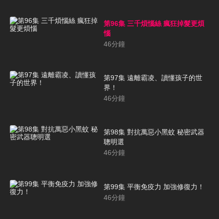
第96集 三千煩惱絲 瘋狂掉髮更煩
惱
46
分鐘
第97集 遠離霸凌、讀懂孩子的世
界！
46
分鐘
第98集 對抗萬惡小黑蚊 秘密武器
聰明選
46
分鐘
第99集 平衡免疫力 加強修復力！
46
分鐘