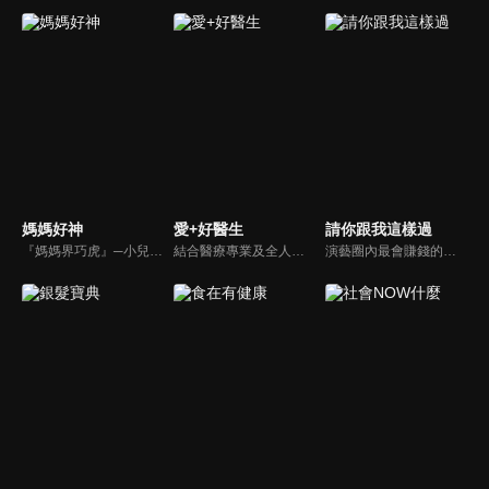
媽媽好神
愛+好醫生
請你跟我這樣過
『媽媽界巧虎』─小兒科醫師黃瑽寧，『國民媽媽』─鍾欣凌，兩人領軍擁有十八般武藝的好神媽媽團，為全台媽媽們發聲，所有育兒新知，家庭秘辛，全家大小健康，都會在《媽媽好神》一一解惑！
結合醫療專業及全人關懷的新型態節目，主持人黃瑽寧醫師親訪家庭，跨領域醫療顧問團全方位檢視，提供最完整、實用和正確的資訊來守護孩子的健康。
演藝圈內最會賺錢的侯昌明，以親身經歷教你理財；採訪經歷豐沛的黃文華，把所見所聞通通報你哉。不論是理財知識、兩性問題、生活資訊，完全貼近市井小民的所需所求，保證讓你生活過更好！