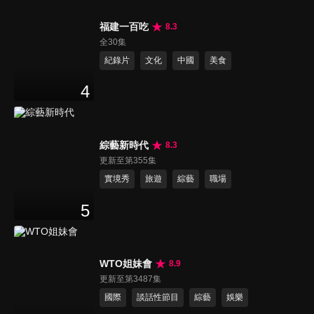
福建一百吃
8.3
全30集
紀錄片
文化
中國
美食
4
綜藝新時代
8.3
更新至第355集
實境秀
旅遊
綜藝
職場
5
WTO姐妹會
8.9
更新至第3487集
國際
談話性節目
綜藝
娛樂