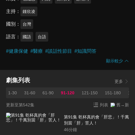
主持
鍾欣凌
國別
台灣
語言
國語
台語
#
健康保健
#
醫療
#
談話性節目
#
知識問答
顯示較少
劇集列表
更多
1-30
31-60
61-90
91-120
121-150
151-180
181
更新至第542集
列表
舊→新
第91集 乾杯真的會「肝悲」！千萬
別當「肝」苦人！
46
分鐘