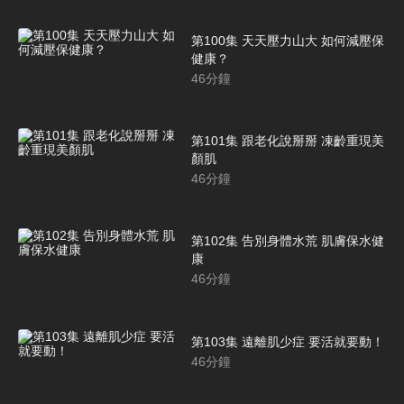
第100集 天天壓力山大 如何減壓保
健康？
46
分鐘
第101集 跟老化說掰掰 凍齡重現美
顏肌
46
分鐘
第102集 告別身體水荒 肌膚保水健
康
46
分鐘
第103集 遠離肌少症 要活就要動！
46
分鐘