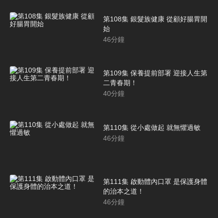
第108集 銀髮族健康 從顧好腸胃開
始
46
分鐘
第109集 保養提前部署 迎接人生第
二青春期！
40
分鐘
第110集 從小處做起 就無懼過敏
46
分鐘
第111集 啟動體內口罩 是保護身體
的治本之道！
46
分鐘