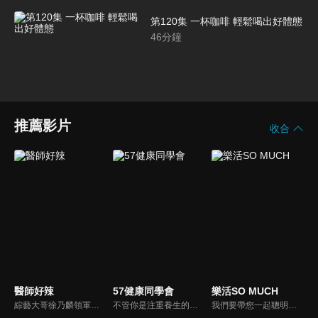
第120集 一杯咖啡 輕鬆喝出好體態
46
分鐘
推薦影片
收合
醫師好辣
57健康同學會
樂活SO MUCH
綜藝大哥徐乃麟領軍，率領「好辣軍團」挑戰醫界麻辣話題，對上帥哥美女醫師團，不一樣的白色旋風即將登場！以前不敢說的，現在說給你聽，只要你想聽，我們就敢問！沒有不能聊，就怕不夠辣！絕對讓您耳目一新！打破傳統，跳脫框架！挖掘麻辣秘辛！
不管你是注重養生的四、五年級，還是邁入熟男熟女的六年級生，或是充滿活力的七年級生，主播隋安德、許晶晶和醫藥記者及健康專家，要告訴大家自己的身體密碼，讓你健康滿分！
我們要帶您一起聰明快樂過生活！由聰明生活家張雅芳主持的健康休閒資訊類節目，主題式介紹探討各種飲食、保健、醫學、休閒、民生、環保等，各種國人關心的樂活新訊，讓觀眾朋友一同感受快樂、用心過生活，其實就是那麼的簡單。