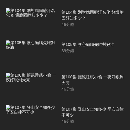
第104集 別對膽固醇汙名化 好壞膽
固醇知多少？
46
分鐘
第105集 護心顧腦先吃對好油
39
分鐘
第106集 拒絕睡眠小偷 一夜好眠到
天亮
46
分鐘
第107集 登山安全知多少 平安自律
不可少
46
分鐘