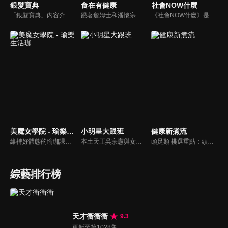
銀髮寶典
食在有健康
社會NOW什麼
「銀髮寶典」內容介紹銀髮族相關的醫療知識，讓爺爺奶奶們能了解銀髮族常見的疾病、或是身體常遇到的問題，並邀請專業的醫師上節目解答，詳細深入且淺顯易懂的方式講述給各位爺爺奶奶們。為銀髮族的身體健康預防把關，讓爺爺奶奶能有一個樂活的退休生活。
跟著詹姆士和潘懷宗博士就能輕鬆學料理！只是品嚐美食之餘，身體健康也要懂得把關，每集都會傳授生活健康資訊，破除一般飲食迷思，讓大家吃得美味、活得健康！
《社會NOW什麼》是一檔探討社會案件、時事的節目，為你揭開社會案件的來龍去脈，犯罪人的心理解析。
美魔女學院 - 瑜樂生活珈
小明星大跟班
健康新煮流
維持好體態的瑜珈課程，有著豐富的瑜珈姿勢，伸展筋骨舒緩全身疲勞，緊緻肌肉線條，不只能雕塑美美的身材也能夠讓身心靈都暢快健康，跟上我們的腳步一起踏上瑜樂生活珈，輕鬆好上手，快樂享瘦！
本土天王吳宗憲與女兒吳姍儒（Sandy）搭檔主持，每集邀請來賓暢談演藝圈大小事，父女檔聯手笑果十足，老梗搭上新世代，最新組合強勢登場！
頭足類 挑選重點：頭足類利用清洗時去除內臟可以降低膽固醇的攝取。挑選雙眼清澈明亮，眼球稍微凸出，肉質結實有彈性為佳。身體具透明感，觸腕或是吸盤一碰到活體就會吸附住便是新鮮的。
綜藝排行榜
天才衝衝衝
9.3
更新至第1028集