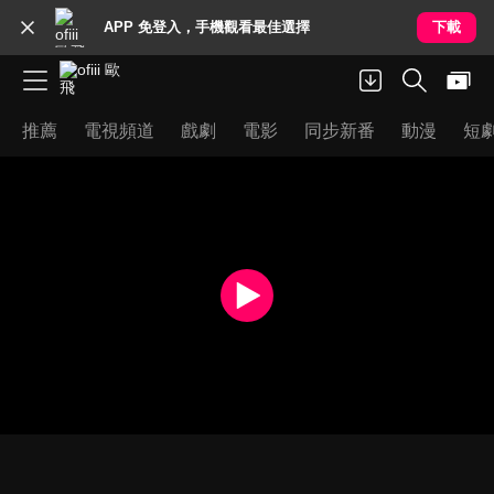
APP 免登入，手機觀看最佳選擇
下載
推薦
電視頻道
戲劇
電影
同步新番
動漫
短