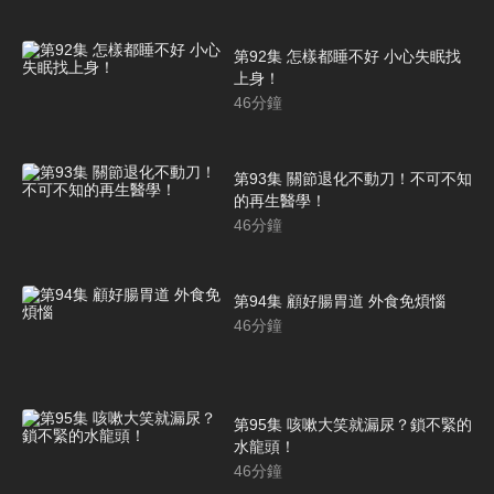
第92集 怎樣都睡不好 小心失眠找
上身！
46
分鐘
第93集 關節退化不動刀！不可不知
的再生醫學！
46
分鐘
第94集 顧好腸胃道 外食免煩惱
46
分鐘
第95集 咳嗽大笑就漏尿？鎖不緊的
水龍頭！
46
分鐘