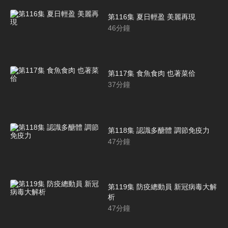
第116集 夏日輕盈 美麗再現
46
分鐘
第117集 食魚食肉 也著菜佮
37
分鐘
第118集 認識多醣體 調節免疫力
47
分鐘
第119集 防疫總動員 新冠病毒大解
析
47
分鐘