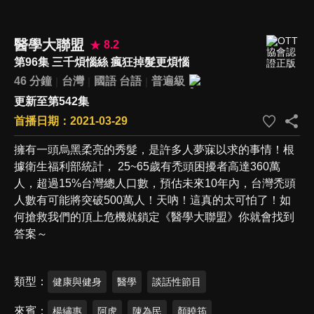
醫學大聯盟
8.2
第96集 三千煩惱絲 瘋狂掉髮更煩惱
46 分鐘
台灣
國語
台語
普遍級
更新至第542集
首播日期：2021-03-29
擁有一頭烏黑柔亮的秀髮，是許多人夢寐以求的事情！根
據衛生福利部統計， 25~65歲有禿頭困擾者高達360萬
人，超過15%台灣總人口數，預估未來10年內，台灣禿頭
人數有可能將突破500萬人！天吶！這真的太可怕了！如
何搶救我們的頂上危機就鎖定《醫學大聯盟》你就會找到
答案～
類型
健康與健身
醫學
談話性節目
來賓
楊繡惠
阿虎
陳為民
顏曉筠