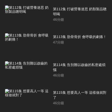
第112集 打破營養迷思 奶類製品聰
明喝
46
分鐘
第113集 肋骨骨折 會呼吸的劇痛！
47
分鐘
第114集 告別難以啟齒的私密處煩
惱
46
分鐘
第115集 想要高人一等 這樣做就對
了
46
分鐘