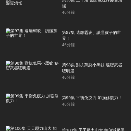
惱
46
分鐘
第97集 遠離霸凌、讀懂孩子的世
界！
46
分鐘
第98集 對抗萬惡小黑蚊 秘密武器
聰明選
46
分鐘
第99集 平衡免疫力 加強修復力！
46
分鐘
第100集 天天壓力山大 如何減壓保