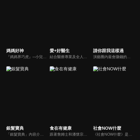
媽媽好神
愛+好醫生
請你跟我這樣過
『媽媽界巧虎』─小兒科醫師黃瑽寧，『國民媽媽』─鍾欣凌，兩人領軍擁有十八般武藝的好神媽媽團，為全台媽媽們發聲，所有育兒新知，家庭秘辛，全家大小健康，都會在《媽媽好神》一一解惑！
結合醫療專業及全人關懷的新型態節目，主持人黃瑽寧醫師親訪家庭，跨領域醫療顧問團全方位檢視，提供最完整、實用和正確的資訊來守護孩子的健康。
演藝圈內最會賺錢的侯昌明，以親身經歷教你理財；採訪經歷豐沛的黃文華，把所見所聞通通報你哉。不論是理財知識、兩性問題、生活資訊，完全貼近市井小民的所需所求，保證讓你生活過更好！
銀髮寶典
食在有健康
社會NOW什麼
「銀髮寶典」內容介紹銀髮族相關的醫療知識，讓爺爺奶奶們能了解銀髮族常見的疾病、或是身體常遇到的問題，並邀請專業的醫師上節目解答，詳細深入且淺顯易懂的方式講述給各位爺爺奶奶們。為銀髮族的身體健康預防把關，讓爺爺奶奶能有一個樂活的退休生活。
跟著詹姆士和潘懷宗博士就能輕鬆學料理！只是品嚐美食之餘，身體健康也要懂得把關，每集都會傳授生活健康資訊，破除一般飲食迷思，讓大家吃得美味、活得健康！
《社會NOW什麼》是一檔探討社會案件、時事的節目，為你揭開社會案件的來龍去脈，犯罪人的心理解析。