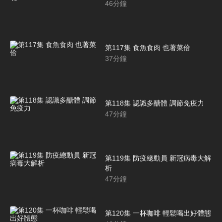
46
分鐘
第117集 食魚食肉 也著菜佮
37
分鐘
第118集 認識多醣體 調節免疫力
47
分鐘
第119集 防疫總動員 新冠病毒大解
析
47
分鐘
第120集 一杯咖啡 輕鬆喝出好體態