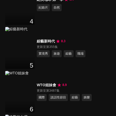
紀錄片
自然
4
綜藝新時代
8.3
更新至第355集
實境秀
旅遊
綜藝
職場
5
WTO姐妹會
8.9
更新至第3487集
國際
談話性節目
綜藝
娛樂
6