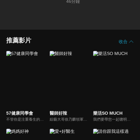
46
分鐘
推薦影片
收合
57健康同學會
醫師好辣
樂活SO MUCH
不管你是注重養生的四、五年級，還是邁入熟男熟女的六年級生，或是充滿活力的七年級生，主播隋安德、許晶晶和醫藥記者及健康專家，要告訴大家自己的身體密碼，讓你健康滿分！
綜藝大哥徐乃麟領軍，率領「好辣軍團」挑戰醫界麻辣話題，對上帥哥美女醫師團，不一樣的白色旋風即將登場！以前不敢說的，現在說給你聽，只要你想聽，我們就敢問！沒有不能聊，就怕不夠辣！絕對讓您耳目一新！打破傳統，跳脫框架！挖掘麻辣秘辛！
我們要帶您一起聰明快樂過生活！由聰明生活家張雅芳主持的健康休閒資訊類節目，主題式介紹探討各種飲食、保健、醫學、休閒、民生、環保等，各種國人關心的樂活新訊，讓觀眾朋友一同感受快樂、用心過生活，其實就是那麼的簡單。