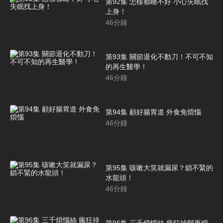
第92集 怎樣都睡不好 小心失眠找
上身！
46
分鐘
第93集 關節退化不動刀！不可不知
的再生醫學！
46
分鐘
第94集 顧好腸胃道 外食免煩惱
46
分鐘
第95集 咳嗽大笑就漏尿？鎖不緊的
水龍頭！
46
分鐘
第96集 三千煩惱絲 瘋狂掉髮更煩