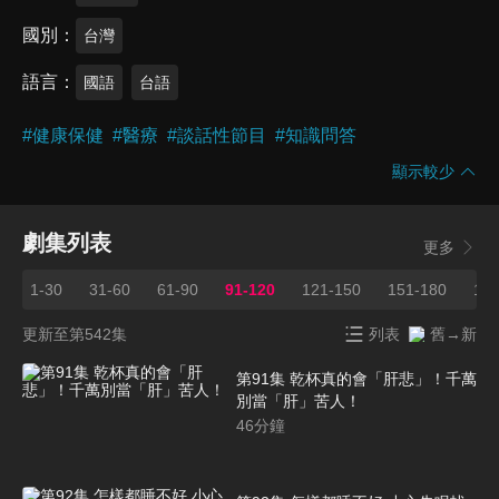
國別
台灣
語言
國語
台語
#
健康保健
#
醫療
#
談話性節目
#
知識問答
顯示較少
劇集列表
更多
1-30
31-60
61-90
91-120
121-150
151-180
181
更新至第542集
列表
舊→新
第91集 乾杯真的會「肝悲」！千萬
別當「肝」苦人！
46
分鐘