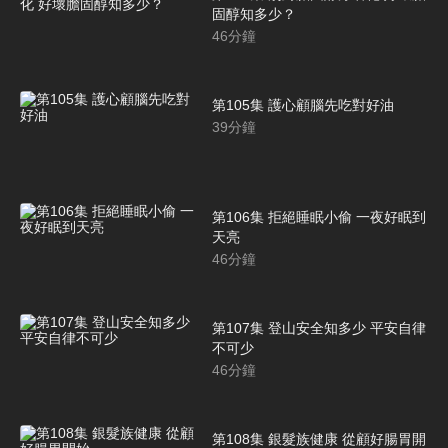
固醇知多少？
46
分鐘
第105集 護心顧腦先吃對好油
39
分鐘
第106集 拒絕睡眠小偷 一夜好眠到
天亮
46
分鐘
第107集 登山安全知多少 平安自律
不可少
46
分鐘
第108集 銀髮族健康 從顧好腸胃開