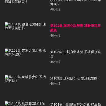
健康？
46
分鐘
第101集 跟老化說掰掰 凍齡重現美
顏肌
46
分鐘
第102集 告別身體水荒 肌膚保水健
康
46
分鐘
第103集 遠離肌少症 要活就要動！
46
分鐘
第104集 別對膽固醇汙名化 好壞膽