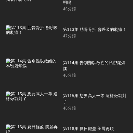
明喝
46
分鐘
第113集 肋骨骨折 會呼吸的劇痛！
47
分鐘
第114集 告別難以啟齒的私密處煩
惱
46
分鐘
第115集 想要高人一等 這樣做就對
了
46
分鐘
第116集 夏日輕盈 美麗再現