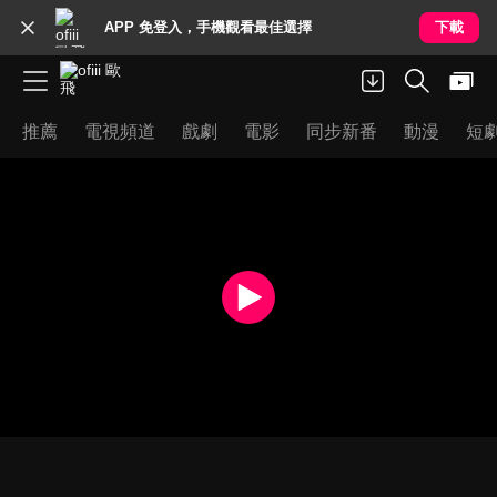
APP 免登入，手機觀看最佳選擇
下載
推薦
電視頻道
戲劇
電影
同步新番
動漫
短