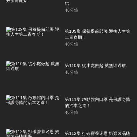
始
46
分鐘
第109集 保養提前部署 迎接人生第
二青春期！
40
分鐘
第110集 從小處做起 就無懼過敏
46
分鐘
第111集 啟動體內口罩 是保護身體
的治本之道！
46
分鐘
第112集 打破營養迷思 奶類製品聰