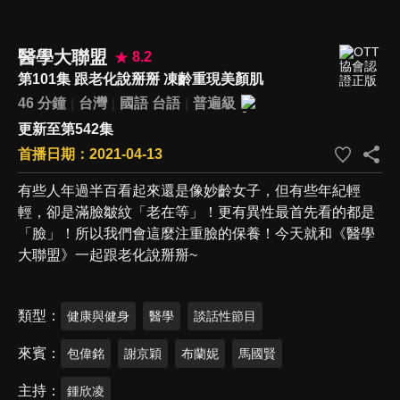
醫學大聯盟
8.2
第101集 跟老化說掰掰 凍齡重現美顏肌
46 分鐘
台灣
國語
台語
普遍級
更新至第542集
首播日期：2021-04-13
有些人年過半百看起來還是像妙齡女子，但有些年紀輕
輕，卻是滿臉皺紋「老在等」！更有異性最首先看的都是
「臉」！所以我們會這麼注重臉的保養！今天就和《醫學
大聯盟》一起跟老化說掰掰~
類型
健康與健身
醫學
談話性節目
來賓
包偉銘
謝京穎
布蘭妮
馬國賢
主持
鍾欣凌