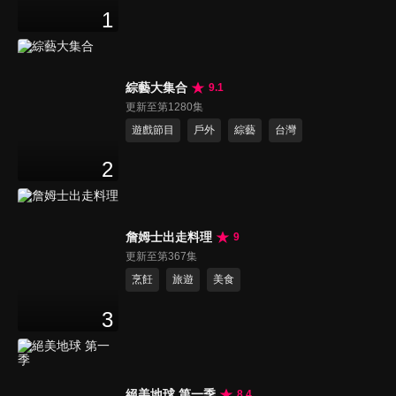
1
綜藝大集合
9.1
更新至第1280集
遊戲節目
戶外
綜藝
台灣
2
詹姆士出走料理
9
更新至第367集
烹飪
旅遊
美食
3
絕美地球 第一季
8.4