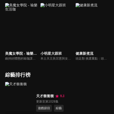
美魔女學院 - 瑜樂生活珈
小明星大跟班
健康新煮流
維持好體態的瑜珈課程，有著豐富的瑜珈姿勢，伸展筋骨舒緩全身疲勞，緊緻肌肉線條，不只能雕塑美美的身材也能夠讓身心靈都暢快健康，跟上我們的腳步一起踏上瑜樂生活珈，輕鬆好上手，快樂享瘦！
本土天王吳宗憲與女兒吳姍儒（Sandy）搭檔主持，每集邀請來賓暢談演藝圈大小事，父女檔聯手笑果十足，老梗搭上新世代，最新組合強勢登場！
頭足類 挑選重點：頭足類利用清洗時去除內臟可以降低膽固醇的攝取。挑選雙眼清澈明亮，眼球稍微凸出，肉質結實有彈性為佳。身體具透明感，觸腕或是吸盤一碰到活體就會吸附住便是新鮮的。
綜藝排行榜
天才衝衝衝
9.3
更新至第1028集
遊戲節目
綜藝