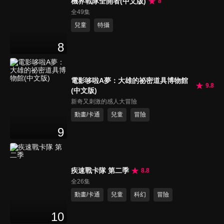
機界戰隊全開者(中文版)
8
全49集
兒童
特攝
8
電影哆啦A夢：大雄的祕密道具博物館
9.8
(中文版)
新奇又刺激的感人大冒險
動畫/卡通
兒童
冒險
9
疾速戰卡隊 第二季
8.8
全26集
動畫/卡通
兒童
科幻
冒險
10