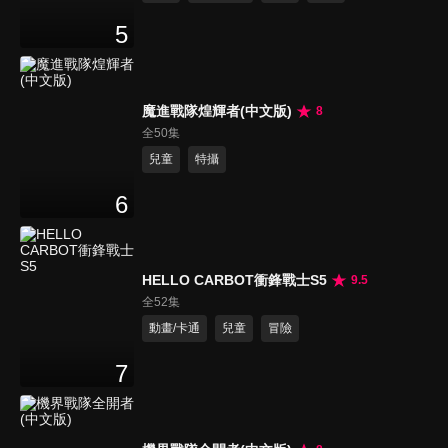
5
魔進戰隊煌輝者(中文版)
8
全50集
兒童
特攝
6
HELLO CARBOT衝鋒戰士S5
9.5
全52集
動畫/卡通
兒童
冒險
7