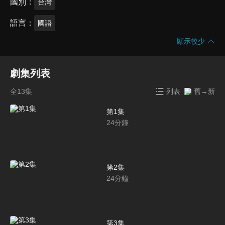
國別
台灣
語言
國語
顯示較少
劇集列表
全13集
列表
舊→新
第1集
24
分鐘
第2集
24
分鐘
第3集