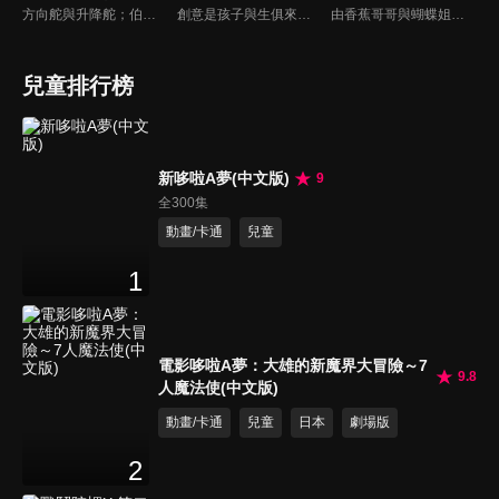
方向舵與升降舵；伯努力定律；足球飛機。
創意是孩子與生俱來的天份，本節目帶家長與小朋友一起做有趣又好玩的美勞作品，一同體會親子DIY的樂趣，共享歡樂親子時光，培養小朋友在各方面的均衡發展。
由香蕉哥哥與蝴蝶姐姐聯手出擊，透過圖畫、音樂、故事等方式，開啟小朋友無限潛能，讓小朋友在遊戲中自然學習，還有粉筆小子教大家用簡單線條畫出有趣的圖形；「塗ㄚ偵探」裡，阿嗚還會將許多世界名畫介紹給小朋友認識。
兒童排行榜
新哆啦A夢(中文版)
9
全300集
動畫/卡通
兒童
1
電影哆啦A夢：大雄的新魔界大冒險～7
9.8
人魔法使(中文版)
動畫/卡通
兒童
日本
劇場版
2