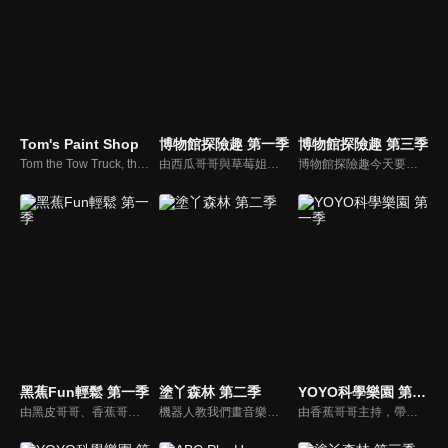
Tom's Paint Shop
博物館探險趣 第一季
博物館探險趣 第三季
Tom the Tow Truck, the famous truck of Car City, also washes his friends ! Tom welcomes his cars and trucs friends into his brand new Car Wash and cleans them, they come out totally washed like brand new cars!
由西瓜哥哥與草莓姐姐攜手主持，西瓜哥哥擅長繪畫藝術，草莓姐姐則為台北藝術大學音樂研究所高材生，他們兩人將各自發揮所長，帶著大小朋友一起環遊台灣博物館。
博物館探險趣今天要帶大家前往布袋戲的世界。西瓜哥哥與草莓姊姊演出武松打虎戲碼，西瓜松不忍棒打裝可愛的草莓老虎，正當兩人擔心短劇不知如何收尾，威璁老師出現了，帶他們到有戲看有戲演的地方參觀。
黑蕉Fun輕鬆 第一季
塗丫森林 第二季
YOYO科學樂園 第一季
由黑皮哥哥、香蕉哥哥及草莓姐姐共同主持。帶著孩子與黑皮哥哥一同冒險旅行、一起來聽香蕉哥哥講故事、再到草莓姐姐的音樂教室裡，與草莓一起唱出好聲音。
機器人教我們畫音樂盒娃娃，草莓姊姊畫玩具櫃、香蕉哥哥畫聲音，粉筆小子將一邊跳一邊畫畫教小朋友瞭解樂譜，小鍾畫客家小英雄
由香蕉哥哥主持，帶領小朋友學習簡單的科學知識。