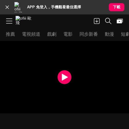
APP 免登入，手機觀看最佳選擇
下載
推薦
電視頻道
戲劇
電影
同步新番
動漫
短