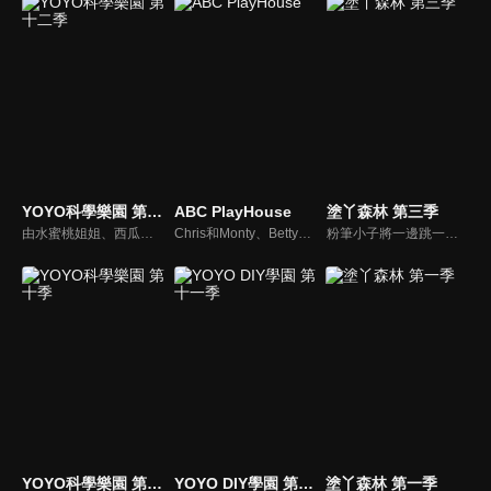
YOYO科學樂園 第十二季
ABC PlayHouse
塗丫森林 第三季
由水蜜桃姐姐、西瓜哥哥主持，帶領小朋友學習簡單的科學知識。
Chris和Monty、Betty用肢體語言和戲劇演出，與小朋友互動，教導孩子日常生活中熟悉的英語單字和句型。
粉筆小子將一邊跳一邊教小朋友各種家禽；機器人教我們畫小雞；香蕉哥哥教大家用彈殼畫出不一樣的圖畫；三暉幼稚園的小朋友與大家一起用紙盤畫畫。
YOYO科學樂園 第十季
YOYO DIY學園 第十一季
塗丫森林 第一季