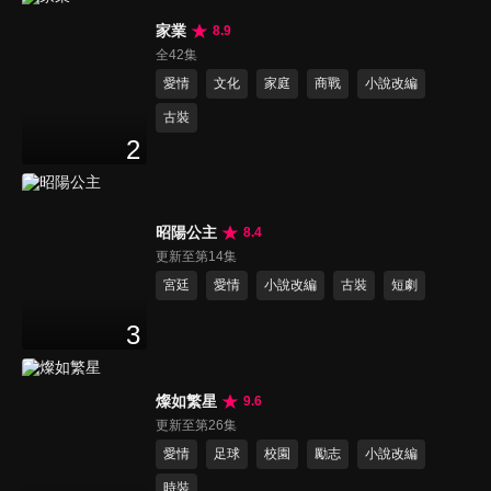
家業
8.9
全42集
愛情
文化
家庭
商戰
小說改編
古裝
2
昭陽公主
8.4
更新至第14集
宮廷
愛情
小說改編
古裝
短劇
3
燦如繁星
9.6
更新至第26集
愛情
足球
校園
勵志
小說改編
時裝