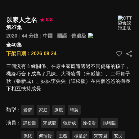
以家人之名
8.8
第27集
2020
44 分鐘
中國
國語
普遍級
全40集
下架日期：2026-08-24
三個沒有血緣關係、在原生家庭遭遇過不同傷痛的孩子，
機緣巧合下成為了兄妹。大哥凌霄（宋威龍）、二哥賀子
秋（張新成）、妹妹李尖尖（譚松韻）在兩個爸爸的撫養
下相互扶持成長…
類型
愛情
家庭
療癒
時裝
演員
譚松韻
宋威龍
張新成
涂松岩
張晞臨
孫銥
何瑞賢
王薇
楊童舒
宋芳園
安戈