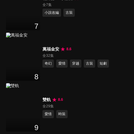
全7集
小說改編
古裝
7
萬福金安
8.6
全32集
奇幻
愛情
穿越
古裝
短劇
8
雙軌
8.6
全29集
愛情
時裝
9