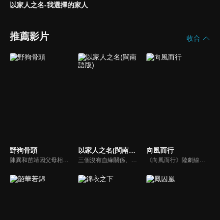
以家人之名-我選擇的家人
推薦影片
收合
野狗骨頭
以家人之名(閩南語版)
向風而行
陳異和苗靖因父母相識而結緣，起初陳異對苗靖有著很深的敵意，直到一次受傷，苗靖的善良讓兩人關係開始轉變。然而好景不常，隨著陳父去世、苗母消失，兩個孩子卻不得不相依為命，異樣的情愫也隨著時間滋長。當苗靖終於認清感情，準備向陳異告白，陳異卻突然捲入一起縱火案，一切都突然變了調...
三個沒有血緣關係、在原生家庭遭遇過不同傷痛的孩子，機緣巧合下成為了兄妹。大哥凌霄（宋威龍）、二哥賀子秋（張新成）、妹妹李尖尖（譚松韻）在兩個爸爸的撫養下相互扶持成長…
《向風而行》陸劇線上看。嚴苛自律著稱的鷺航客運飛行部副部長顧南亭，因為公司改制意外，與性格颯爽不羈的程霄成為上下屬和師徒關係，面對接踵而來的各種各樣的突發航空事件，兩人共同攜手絕地反擊、化險為夷的故事。