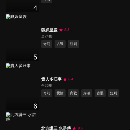
4
狐妖皇嫂
8.2
全24集
奇幻
古裝
短劇
5
貴人多旺事
8.4
全26集
奇幻
愛情
商戰
穿越
古裝
短劇
6
北方謙三 水滸傳
8.6