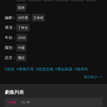
苑冉
編劇
水阡墨
王雄成
導演
丁梓光
年份
2020
國別
中國
語言
國語
#
成長
#
青梅竹馬
#
甜虐交織
#
重組家庭
#
偽骨科
顯示較少
劇集列表
1-30
31-40