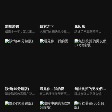
韶華若錦
錦衣之下
鳳囚凰
成康十一年，定北王江緒為查軍餉貪墨案返京，迎娶將門之女明檀穩住朝局。隨調查深入，牽出貪腐勢力盤根錯節，關乎朝廷經濟命脈。江緒誓言連根拔起，卻致明家遭誣陷滅門。為昭雪冤屈，江緒與明檀攜手揭真相，歷經生死與陰謀，終將主謀繩之以法，守護百姓，也收穫摯愛情深。
六扇門女捕快袁今夏因為一樁案件和錦衣衛陸繹結下樑子，今夏本以為此生與他再無交集，奈何冤家路窄。朝廷十萬兩修河款不翼而飛，今夏奉命協助陸繹一起下揚州查案，替朝廷找回丟失的官銀。本是道不同不相為謀，卻因驚天密案聯手。兩人從勢同水火到刮目相看再到情難自已，命運的齒輪從此旋轉在一起。
講述了南北朝時期山陰公主劉楚玉及門客容止之間發生的一系列權謀愛情故事。
誤情(40分鐘版)
遇見你，我的愛
無法抗拒的男友們(30分鐘版)
清冷豔麗的高嶺之花江時淺在遭受霸淩、暴力等一系列事件後，華麗蛻變逆襲歸來，用一場精心策劃強勢開啟自己的復仇之路，最終收穫內心救贖與愛情的故事。
富二代潘海洋歷經三次失敗婚姻，認為金錢阻礙愛情。唯第一任妻子陸雪怡真心待他。好友伊軒勸他隱藏身份。他在酒吧對芭蕾舞演員韓夢瑤一見鍾情。便化身業務經理與她相戀。熱戀中潘海洋決定娶韓夢瑤，卻在婚前發現韓夢瑤三年前曾是自己公司員工，進而揭開伊軒與韓夢瑤為還債設局圖謀他財產的陰謀...
職場女強人意外失憶後重啟人生，一覺醒來，竟與公司老闆、部門總監、實習生三人同時「戀愛」。通過這甜蜜浪漫、驚險刺激又難以抉擇的感情生活後，最終發現愛情真正的意義。