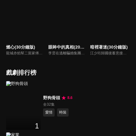
燃心(30分鐘版)
眼眸中的真相(20分鐘版)
暗裡著迷(30分鐘版)
龍城赤焰幫二當家傅雲月不顧哥哥傅雲崢的阻攔，偽裝身分接近沈家少爺沈西澤，為母報仇刺殺沈家老爺沈文德時，竟發現其中隱藏著更深的秘密。
李雲在逃離騙婚集團後，決定加入閨蜜的公司重新開始。然而，閨蜜與公司總裁的親密關係讓她心生疑慮。更驚人的是，這位曾經的好友竟與騙婚集團的頭目保持著秘密聯繫…背叛與真相交織，身陷陰謀的李雲將如何在這場風暴中保全自己？
江少珩歸國後蓄意接近服裝設計師蘇半夏，直到衛高陽暴露出江少珩接近蘇半夏的真實目的，蘇半夏深覺背叛而與江少珩分手。而已經無法離開蘇半夏的江少珩，用真心再次追回蘇半夏，上演追妻火葬場並重歸於好。之後，兩人查清當年真相，最終衛氏姐弟雙雙落網，一切塵埃落定。
戲劇排行榜
野狗骨頭
8.6
全32集
愛情
時裝
1