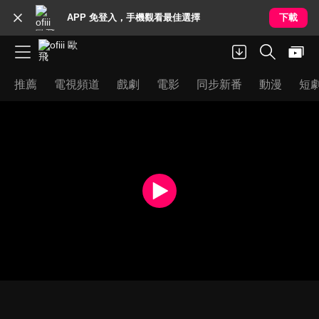
APP 免登入，手機觀看最佳選擇
下載
推薦
電視頻道
戲劇
電影
同步新番
動漫
短