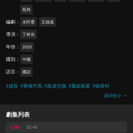
苑冉
編劇
水阡墨
王雄成
導演
丁梓光
年份
2020
國別
中國
語言
國語
#
成長
#
青梅竹馬
#
甜虐交織
#
重組家庭
#
偽骨科
顯示較少
劇集列表
1-30
31-40