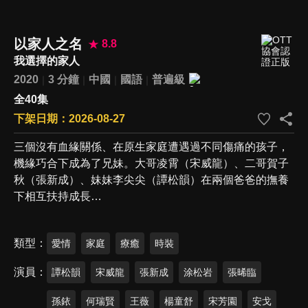
以家人之名
8.8
我選擇的家人
2020
3 分鐘
中國
國語
普遍級
全40集
下架日期：2026-08-27
三個沒有血緣關係、在原生家庭遭遇過不同傷痛的孩子，
機緣巧合下成為了兄妹。大哥凌霄（宋威龍）、二哥賀子
秋（張新成）、妹妹李尖尖（譚松韻）在兩個爸爸的撫養
下相互扶持成長…
類型
愛情
家庭
療癒
時裝
演員
譚松韻
宋威龍
張新成
涂松岩
張晞臨
孫銥
何瑞賢
王薇
楊童舒
宋芳園
安戈