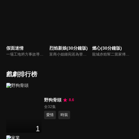
假面迷情
烈焰新娘(30分鐘版)
燃心(30分鐘版)
一場工地坍方事故導致尤尤家破人亡。衝動之下前去尋仇，卻誤傷安國軒之子齊東，被迫遠走他鄉。齊東暗中救她，隱瞞身世守護多年，只為揭開父親的陰謀。五年後，尤尤化名歸來，捲入星耀集團繼承權爭鬥。她與齊東歷經誤解與聯手，終查明父母冤案。真相大白，惡人伏法，兩人攜手走出黑暗，迎來光明未來。
富商小姐鍾宛若為替未婚夫劉子潤復仇，假意投誠敵對的夏軍，卻不料遭到夏軍少帥沐少離威脅強娶，由此各懷算計的倆人成為了夫妻，並在一系列鬥智鬥勇的婚後生活中愛上了彼此。而就在兩人濃情時，鍾宛若意外得知了沐少離的真實身份，在彼此的不信任和軍閥爭霸的陰謀下，相愛的倆人開始了互相折磨 。
龍城赤焰幫二當家傅雲月不顧哥哥傅雲崢的阻攔，偽裝身分接近沈家少爺沈西澤，為母報仇刺殺沈家老爺沈文德時，竟發現其中隱藏著更深的秘密。
戲劇排行榜
野狗骨頭
8.6
全32集
愛情
時裝
1