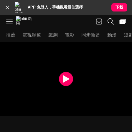
APP 免登入，手機觀看最佳選擇
下載
推薦
電視頻道
戲劇
電影
同步新番
動漫
短