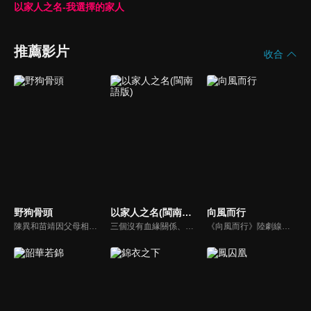
以家人之名-我選擇的家人
推薦影片
收合
野狗骨頭
以家人之名(閩南語版)
向風而行
陳異和苗靖因父母相識而結緣，起初陳異對苗靖有著很深的敵意，直到一次受傷，苗靖的善良讓兩人關係開始轉變。然而好景不常，隨著陳父去世、苗母消失，兩個孩子卻不得不相依為命，異樣的情愫也隨著時間滋長。當苗靖終於認清感情，準備向陳異告白，陳異卻突然捲入一起縱火案，一切都突然變了調...
三個沒有血緣關係、在原生家庭遭遇過不同傷痛的孩子，機緣巧合下成為了兄妹。大哥凌霄（宋威龍）、二哥賀子秋（張新成）、妹妹李尖尖（譚松韻）在兩個爸爸的撫養下相互扶持成長…
《向風而行》陸劇線上看。嚴苛自律著稱的鷺航客運飛行部副部長顧南亭，因為公司改制意外，與性格颯爽不羈的程霄成為上下屬和師徒關係，面對接踵而來的各種各樣的突發航空事件，兩人共同攜手絕地反擊、化險為夷的故事。