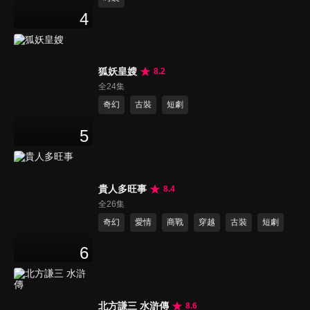
4
狐妖皇嫂
8.2
全24集
奇幻
古裝
短劇
5
貴人多旺事
8.4
全26集
奇幻
愛情
商戰
穿越
古裝
短劇
6
北方謙三 水滸傳
8.6