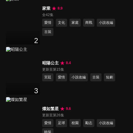
家業
8.9
全42集
愛情
文化
家庭
商戰
小說改編
古裝
2
昭陽公主
8.4
更新至第15集
宮廷
愛情
小說改編
古裝
短劇
3
燦如繁星
9.6
更新至第26集
愛情
足球
校園
勵志
小說改編
時裝