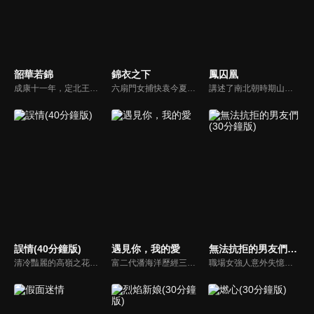
韶華若錦
錦衣之下
鳳囚凰
成康十一年，定北王江緒為查軍餉貪墨案返京，迎娶將門之女明檀穩住朝局。隨調查深入，牽出貪腐勢力盤根錯節，關乎朝廷經濟命脈。江緒誓言連根拔起，卻致明家遭誣陷滅門。為昭雪冤屈，江緒與明檀攜手揭真相，歷經生死與陰謀，終將主謀繩之以法，守護百姓，也收穫摯愛情深。
六扇門女捕快袁今夏因為一樁案件和錦衣衛陸繹結下樑子，今夏本以為此生與他再無交集，奈何冤家路窄。朝廷十萬兩修河款不翼而飛，今夏奉命協助陸繹一起下揚州查案，替朝廷找回丟失的官銀。本是道不同不相為謀，卻因驚天密案聯手。兩人從勢同水火到刮目相看再到情難自已，命運的齒輪從此旋轉在一起。
講述了南北朝時期山陰公主劉楚玉及門客容止之間發生的一系列權謀愛情故事。
誤情(40分鐘版)
遇見你，我的愛
無法抗拒的男友們(30分鐘版)
清冷豔麗的高嶺之花江時淺在遭受霸淩、暴力等一系列事件後，華麗蛻變逆襲歸來，用一場精心策劃強勢開啟自己的復仇之路，最終收穫內心救贖與愛情的故事。
富二代潘海洋歷經三次失敗婚姻，認為金錢阻礙愛情。唯第一任妻子陸雪怡真心待他。好友伊軒勸他隱藏身份。他在酒吧對芭蕾舞演員韓夢瑤一見鍾情。便化身業務經理與她相戀。熱戀中潘海洋決定娶韓夢瑤，卻在婚前發現韓夢瑤三年前曾是自己公司員工，進而揭開伊軒與韓夢瑤為還債設局圖謀他財產的陰謀...
職場女強人意外失憶後重啟人生，一覺醒來，竟與公司老闆、部門總監、實習生三人同時「戀愛」。通過這甜蜜浪漫、驚險刺激又難以抉擇的感情生活後，最終發現愛情真正的意義。