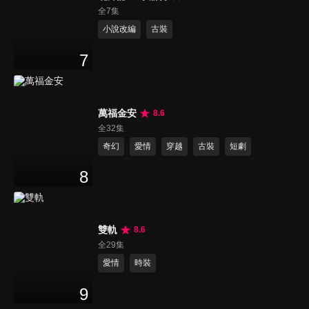
全7集
小說改編
古裝
7
萬福金安
8.6
全32集
奇幻
愛情
穿越
古裝
短劇
8
雙軌
8.6
全29集
愛情
時裝
9