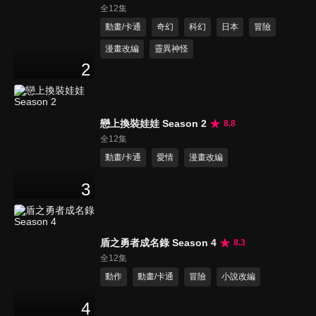
全12集
動畫/卡通
奇幻
科幻
日本
冒險
漫畫改編
靈異神怪
2
戀上換裝娃娃 Season 2
8.8
全12集
動畫/卡通
愛情
漫畫改編
3
盾之勇者成名錄 Season 4
8.3
全12集
動作
動畫/卡通
冒險
小說改編
4