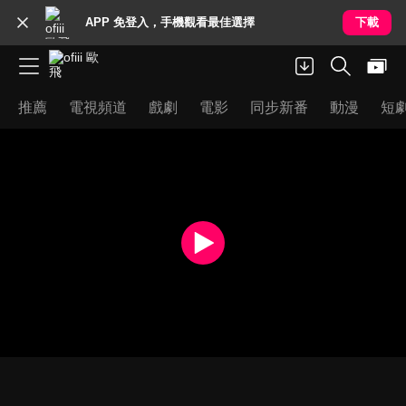
APP 免登入，手機觀看最佳選擇
下載
推薦
電視頻道
戲劇
電影
同步新番
動漫
短