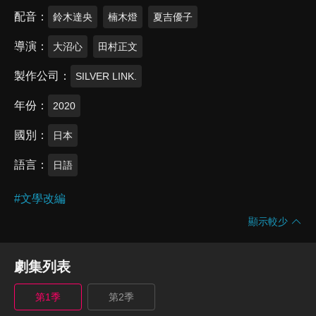
配音
鈴木達央
楠木燈
夏吉優子
導演
大沼心
田村正文
製作公司
SILVER LINK.
年份
2020
國別
日本
語言
日語
#
文學改編
顯示較少
劇集列表
第1季
第2季