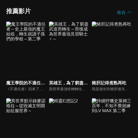
推薦影片
收合
魔王學院的不適任者～史上最強的魔王始祖，轉生就讀子孫們的學校～第二季
英雄王，為了窮盡武道而轉生～而後成為世界最強見習騎士♀～
豬肝記得煮熟再吃
《不適任者》回來了！在原作中擁有很高人氣，系列中最大篇章《大精靈篇》終於電視動畫化。在阻止了魔族與人類的戰爭後，出現在阿諾斯面前的是打算毀滅暴虐魔王的新「神之子」……面對各種不講道理的情況也一派輕鬆的《不適任者》將面臨全新挑戰。「轉生到這個和平的時代，我也學會如何手下留情了呢。」
異世界最強性轉轉生奇幻！獲得女神的加護成為「神騎士」，打造了巨大王國的英雄王英格利斯，在年老彌留之際強烈地祈願著，「為國為民奉獻了一生，卻無法窮極自身的武藝。在下一個人生希望能為自己而活，鍛鍊武藝到極限。」女神答應了他的願望，讓他轉生至遙遠的未來……但轉生後的身分卻是騎士名門的「女兒」！？
我是個生吃豬肝後失去意識的不起眼阿宅。本來想說自己轉生到異世界，卻只是變成一隻豬！我全身是泥巴躺在豬圈，拯救我的是像天使一樣溫柔的美少女潔絲。她捨身照顧變成豬的我，據說她是能讀懂人心的「耶穌瑪」這個種族。「糟了，這樣我有如豬一般的慾望不就表露無遺了嗎！！」在這個劍與魔法的世界，普通的豬與能讀心的美少女，打情罵俏的奇幻故事即將開始！