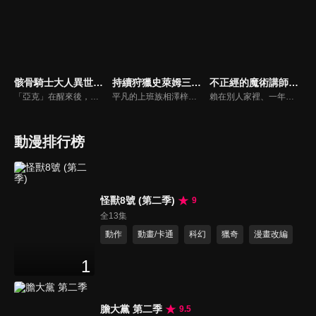
骸骨騎士大人異世界冒險中
持續狩獵史萊姆三百年，不知不覺就練到LV MAX
不正經的魔術講師與禁忌教典
「亞克」在醒來後，發現自己以在MMORPG使用的角色外觀被丟到異世界。而他的模樣，是外表全身鎧甲，內在全身骨骼的「骸骨騎士」。真面目曝光，肯定會被誤會成是怪物被討伐!?亞克決心當個低調的傭兵過生活。但他卻是個無法對壞事置之不理的男人！由骸骨騎士大人無自覺「懲惡勸善」的異世界奇幻故事現在登場！
平凡的上班族相澤梓，因工作過度過勞死。她轉生到異世界，成為不老不死的魔女亞梓莎。鑑於前世的經驗，她在邊境的高原開始悠閒的慢活。打倒史來姆賺取金錢，像個魔女般製作藥物照顧山腳下的村莊。她持續過這樣的生活，被稱為「高原的魔女大人」。300年後，持續打倒史來姆累積的經驗值，讓亞梓莎在不知不覺間成為LV99，也就是世界最強。
賴在別人家裡、一年過著無職生活的 葛倫·雷達斯，在家主的強迫下到 阿爾扎諾帝國帝國魔術學院擔任兼職講師。但他假自習之名行打瞌睡之實，就算難得站上了講台，他也是直接把課本釘在黑板上。就在想早點辭職的心態下，被學生 西絲蒂娜·席貝爾提出了決鬥。結果令人遺憾地，葛倫以懸殊的差距吞下了敗戰……
動漫排行榜
怪獸8號 (第二季)
9
全13集
動作
動畫/卡通
科幻
獵奇
漫畫改編
1
膽大黨 第二季
9.5