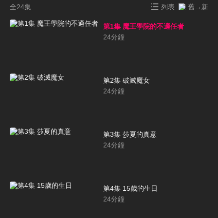
全24集
列表
舊→新
第1集 魔王學院的不適任者
24
分鐘
第2集 破滅魔女
24
分鐘
第3集 莎夏的真意
24
分鐘
第4集 15歲的生日
24
分鐘