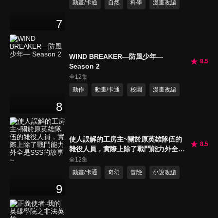
動畫/卡通
自然
科學
漫畫改編
7
WIND BREAKER—防風少年—
8.5
Season 2
全12集
動作
動畫/卡通
校園
漫畫改編
8
使人誤解的工房主~關於原英雄隊伍的
8.5
雜役人員，實際上除了戰鬥能力外全是
SSS的故事~
全12集
動畫/卡通
奇幻
冒險
小說改編
9