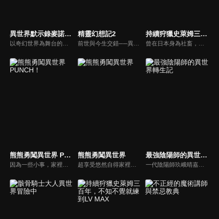
異世界默示錄麥諾格拉～從毀滅文明開始征服世界～
精靈幻想記2
持續狩獵史萊姆三百年，不知不覺就練到LV MAX 第二季
以奇幻世界為舞台的國家經營模擬遊戲《Eternal Nations》。用戶排名第一的傳說級玩家——伊良拓斗，在住院期間陷入昏迷。當拓斗清醒過來時，他發現自己竟然身處於彷彿遊戲裡的世界——伊德拉濟亞大陸。出現在那裡的，正是拓斗在《Eternal Nations》中最鍾愛的角色單位——「汙泥之阿荼」。
前世與今生交錯──異世界轉生奇幻故事的新篇章開幕！！少年利歐小時候母親遭人殺害，使他成了貧民區的孤兒。他在七歲的某一天，腦中覺醒了意外死去的日本大學生「天川春人」的記憶，並同時覺醒了「龐大的魔力」。在那之後，經歷了種種相遇與離別的利歐，暗自發誓要在雙親的故鄉向殺母仇人復仇。在歷經數年的旅程之後，利歐回到了修托萊地區，並救出了被迫進行政治聯姻的恩師瑟莉亞。然而隨後，像是被突然出現的光柱引導似地，他竟然與前世天川春人的初戀少女綾瀨美春衝擊性地重逢──。
曾在日本身為社畜，卻在年紀輕輕過勞死的主角相澤梓，在女神的幫助下，以不老不死的魔女之姿轉生異世界。為了彌補前世的缺憾，她下定決心悠閒過活，長年來都只以打倒史萊姆和製藥維持著平靜的生活。誰知三百年後，她累積的經驗值已讓她成為了LV.99的世界最強魔女，她的生活也開始逐漸發生變化。
熊熊勇闖異世界 PUNCH！
熊熊勇闖異世界
最強陰陽師的異世界轉生記
因為一些小事，家裡蹲遊戲玩家少女優奈被自稱是神明的人送到了異世界。至於說到那名少女變成怎樣了——靠著最強道具熊熊套裝得到了超級熊熊力量及超級熊熊魔法、現代世界的知識、信賴的夥伴菲娜，以及不會因為異世界這點程度就動搖的熊熊鋼鐵心，她已經完全適應這個世界了！
超享受悠然自得家裡蹲生活的美少女優奈，是VRMMORPG「WORLD．FANTASY．ONLINE」的廢人玩家。某天她跟平常一樣登入，但狀況卻不同以往…這裡究竟是遊戲當中？還是異世界？而且降臨與此地的裝備還固定成了「熊熊服裝」！這個熊熊竟然還是藏了世界最強等級魔法及技能的超級熊熊！！
一代陰陽師玖峨晴嘉被人陷害，臨死前領悟到了自己所欠缺的東西並發動秘術轉生的詛咒。轉生後的他深深反省前世不夠狡猾的自己，決定要在這次的世界中幸福過日子！於是，他獲得了賽伊卡這個名字和嶄新的人生。賽伊卡雖然完全沒有魔力，但他發現異世界的魔法並不及陰陽術…誰都未曾見過的最強陰陽師挑戰的異世界幻想，就此開幕！