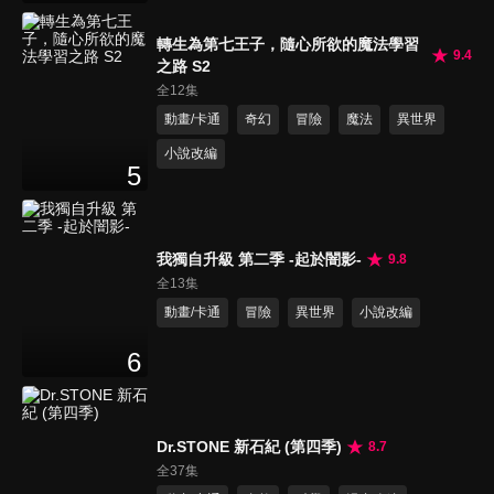
轉生為第七王子，隨心所欲的魔法學習
9.4
之路 S2
全12集
動畫/卡通
奇幻
冒險
魔法
異世界
小說改編
5
我獨自升級 第二季 -起於闇影-
9.8
全13集
動畫/卡通
冒險
異世界
小說改編
6
Dr.STONE 新石紀 (第四季)
8.7
全37集