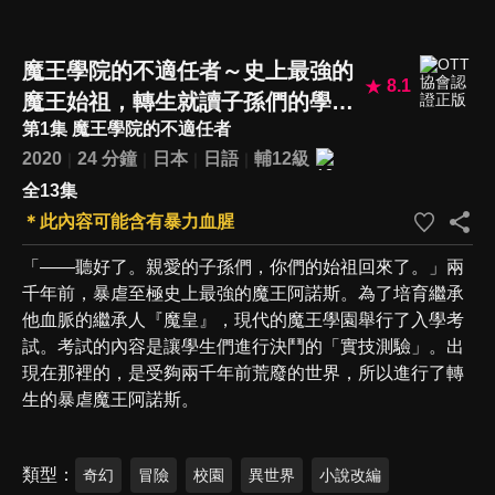
魔王學院的不適任者～史上最強的
8.1
魔王始祖，轉生就讀子孫們的學校
第1集 魔王學院的不適任者
～
2020
24 分鐘
日本
日語
輔12級
全13集
＊此內容可能含有暴力血腥
「——聽好了。親愛的子孫們，你們的始祖回來了。」兩
千年前，暴虐至極史上最強的魔王阿諾斯。為了培育繼承
他血脈的繼承人『魔皇』，現代的魔王學園舉行了入學考
試。考試的內容是讓學生們進行決鬥的「實技測驗」。出
現在那裡的，是受夠兩千年前荒廢的世界，所以進行了轉
生的暴虐魔王阿諾斯。
類型
奇幻
冒險
校園
異世界
小說改編