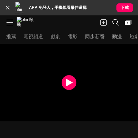
APP 免登入，手機觀看最佳選擇
下載
推薦
電視頻道
戲劇
電影
同步新番
動漫
短