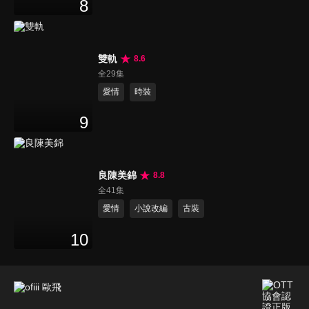
8
雙軌
8.6
全29集
愛情
時裝
9
良陳美錦
8.8
全41集
愛情
小說改編
古裝
10