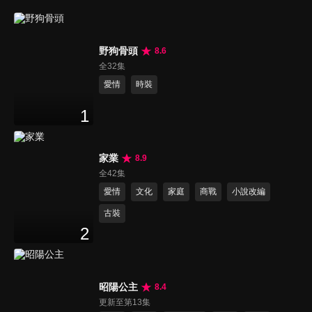
野狗骨頭
8.6
全32集
愛情
時裝
1
家業
8.9
全42集
愛情
文化
家庭
商戰
小說改編
古裝
2
昭陽公主
8.4
更新至第13集