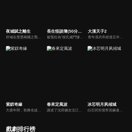
夜城賦之離生
長生怪談簿(50分鐘版)
大漢天子2
舒城在楚墨兩國之戰中落敗，並成為了墨國五皇女莫茴的魂器。失去自我意識的舒城跟隨姐姐莫茹回到墨國，面對失而復得的妹妹，莫茹欣喜又憂慮。為了保護親人和國家她棄醫從戎，甚至為了保護莫茴不惜被砍掉一條手臂，然而這一切都阻擋不了局勢的動盪不安...
被冤枉為“徐氏滅門慘案”兇手的主人公在多年後深陷倖存者的複仇圈套，成功說服其共同對抗真兇，並找出真相的故事。整個故事發生在一個荒山客棧，眾人鬥智斗勇，一步步揭開每個人的秘密，還原案件本來面目。
青年漢武帝經過五年執政，平息後宮勢力、抗拒外患入侵、粉碎政變陰謀，坐穩了皇帝寶座，正是開展雄才大略之時。能臣汲黯受到賞識，並引薦另一位奇才主父偃，漢武帝視其張固再世，委以重任。國力強盛使漢武帝屢屢北伐外族，只是規模巨大的戰爭使漢室逐漸捉襟見肘，諸侯勢力蠢蠢欲動。
紫釵奇緣
春來定風波
冰芯明月夙傾城
大唐年間，歌舞名妓霍小玉、風流俠客納蘭東、書香才子李益和巾幗紅顏盧靖瀾為首的風騷人物，彼此錯綜複雜的命運與感情糾葛。一場指腹為婚的誤會，造成浪漫卻無果的錯點鴛鴦，他們在階級差異與強權壓迫中勇於追求真愛，在宮廷權謀與世俗現實的拉扯中身不由己地被推向命運的叉路...
講述了沈府嫡女沈江離至純至善，成婚夜被設計與二少主陸景明有夫妻之實，還遭陷害禁足祠堂。分娩遇難被救後兒子焱焱卻有頑疾，藥只有陸家有，沈江離為救子重回陸府。她打臉刁難者，揭開當年被陷害的陰謀，也解開與陸景明的誤會，焱焱則神助攻兩人破鏡重圓。
白芯玥失憶寄居赫連府，與赫連夙在查探身世的過程中糾纏不清，彼此間情愫暗生。然而，藍羽軍的謎團、玄璃珠的秘密、以及潛伏在暗處的千機閣，讓他們步步驚心。白芯玥曾經的青梅竹馬沈瀾熠，如今卻是隱藏黑暗勢力的操控者，在愛與仇恨間掙扎。赫連夙和白芯玥能否衝破重重阻礙，找回真相？
戲劇排行榜