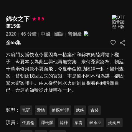
錦衣之下
8.5
第15集
2020
46 分鐘
中國
國語
普遍級
全55集
六扇門女捕快袁今夏因為一樁案件和錦衣衛陸繹結下樑
子，今夏本以為此生與他再無交集，奈何冤家路窄。朝廷
十萬兩修河款不翼而飛，今夏奉命協助陸繹一起下揚州查
案，替朝廷找回丟失的官銀。本是道不同不相為謀，卻因
驚天密案聯手。兩人從勢同水火到刮目相看再到情難自
已，命運的齒輪從此旋轉在一起。
類型
宮廷
愛情
偵探/推理
武俠
古裝
演員
任嘉倫
譚松韻
韓棟
葉青
韓承羽
姚奕辰