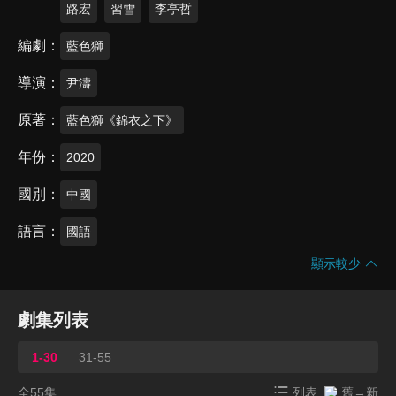
路宏
習雪
李亭哲
編劇
藍色獅
導演
尹濤
原著
藍色獅《錦衣之下》
年份
2020
國別
中國
語言
國語
顯示較少
劇集列表
1-30
31-55
全55集
列表
舊→新