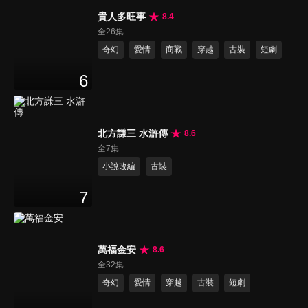
貴人多旺事
8.4
全26集
奇幻
愛情
商戰
穿越
古裝
短劇
6
北方謙三 水滸傳
8.6
全7集
小說改編
古裝
7
萬福金安
8.6
全32集
奇幻
愛情
穿越
古裝
短劇