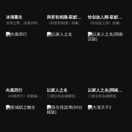
冰湖重生
與君初相識-馭鮫記(上)
恰似故人歸-馭鮫記(下)
冰湖之戰，諸葛玥和楚喬落入冰湖，楚喬被燕洵所救，得知諸葛玥已死，她尋機刺殺燕洵，為諸葛玥報仇。楚喬在卞唐幾次三番受到一位神秘男子的幫助，她有種似曾相識的感覺，不禁懷疑諸葛玥還活著。燕洵變本加厲，掀起四國紛亂。最終，楚喬能否平定天下並再與諸葛玥重聚？
《與君初相識》陸劇線上看。《馭鮫記》上部。東海鮫人長意（任嘉倫）在海上救了遭遇危險的順德仙姬，善良的長意將其送回時，卻反遭暗算囚禁在萬花谷。萬花谷護法兼御靈師紀雲禾（迪麗熱巴）為了自由決定爭取馴服長意的機會，在馴服過程中產生情愫。二人一仙一妖的愛戀，能否衝破束縛？
《恰似故人歸》陸劇線上看。《馭鮫記》的下部。長意（任嘉倫）將紀雲禾（迪麗熱巴）囚禁在自己身邊。為化解萬花谷與北淵的恩怨，雲禾散盡最後的靈力，用生命救下寒霜發作的所有萬花谷御靈師。仙師與順德仙姬（郭曉婷）為一己私慾，意圖毀滅世間，長意與雲禾共同肩負起責任…
向風而行
以家人之名
以家人之名(閩南語版)
《向風而行》陸劇線上看。嚴苛自律著稱的鷺航客運飛行部副部長顧南亭，因為公司改制意外，與性格颯爽不羈的程霄成為上下屬和師徒關係，面對接踵而來的各種各樣的突發航空事件，兩人共同攜手絕地反擊、化險為夷的故事。
三個沒有血緣關係、在原生家庭遭遇過不同傷痛的孩子，機緣巧合下成為了兄妹。大哥凌霄（宋威龍）、二哥賀子秋（張新成）、妹妹李尖尖（譚松韻）在兩個爸爸的撫養下相互扶持成長…
三個沒有血緣關係、在原生家庭遭遇過不同傷痛的孩子，機緣巧合下成為了兄妹。大哥凌霄（宋威龍）、二哥賀子秋（張新成）、妹妹李尖尖（譚松韻）在兩個爸爸的撫養下相互扶持成長…