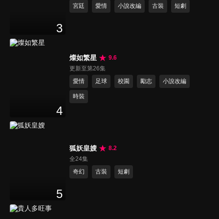
宮廷
愛情
小說改編
古裝
短劇
3
燦如繁星
9.6
更新至第26集
愛情
足球
校園
勵志
小說改編
時裝
4
狐妖皇嫂
8.2
全24集
奇幻
古裝
短劇
5