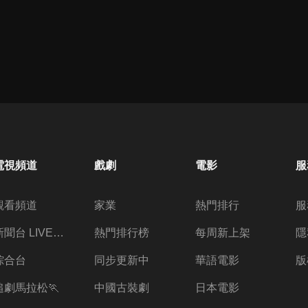
電視頻道
戲劇
電影
服
觀看頻道
家業
熱門排行
服
新聞台 LIVE 直播
熱門排行榜
每周新上架
隱
綜合台
同步更新中
華語電影
版
追劇馬拉松🏃
中國古裝劇
日本電影