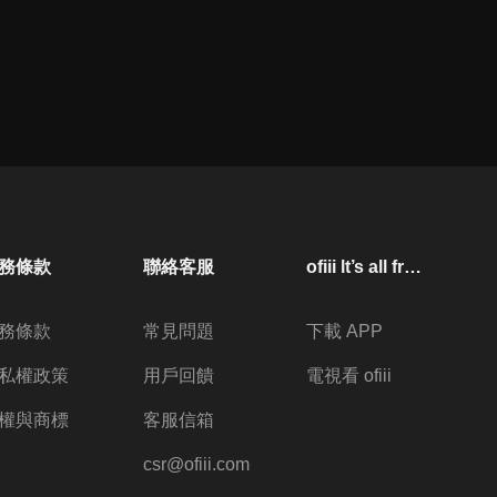
務條款
聯絡客服
ofiii lt’s all free
務條款
常見問題
下載 APP
私權政策
用戶回饋
電視看 ofiii
權與商標
客服信箱
csr@ofiii.com