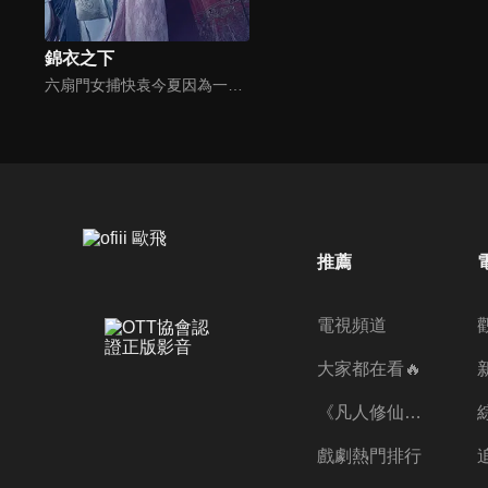
錦衣之下
六扇門女捕快袁今夏因為一樁案件和錦衣衛陸繹結下樑子，今夏本以為此生與他再無交集，奈何冤家路窄。朝廷十萬兩修河款不翼而飛，今夏奉命協助陸繹一起下揚州查案，替朝廷找回丟失的官銀。本是道不同不相為謀，卻因驚天密案聯手。兩人從勢同水火到刮目相看再到情難自已，命運的齒輪從此旋轉在一起。
推薦
電視頻道
大家都在看🔥
《凡人修仙傳》第五季全新開播✨
戲劇熱門排行