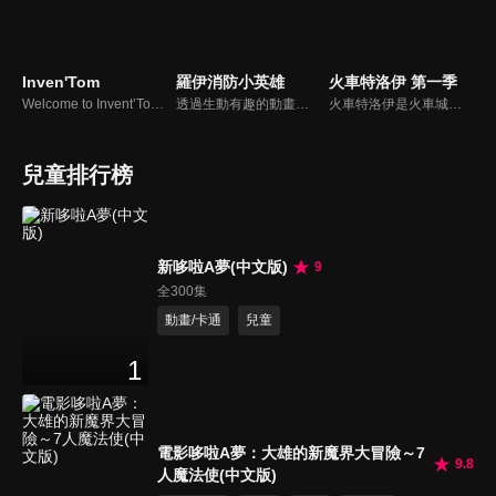
Inven'Tom
羅伊消防小英雄
火車特洛伊 第一季
Welcome to Invent’Tom Stories! Tom is a talented Inventor Truck, who only seeks the welfare of Car City’s residents. In his high-tech lab, he creates the greatest, wackiest inventions in order to fulfil his friend’s dreams. Time machines, robots, flying football. You name it!
透過生動有趣的動畫與羅伊一起學習有趣的消防安全故事。讓小朋友自然而然的從中認識「火」的知識，不論是火的危險性、如何預防火災與用火安全…等等，每集故事中，勇敢的羅伊將展開什麼樣的冒險任務呢?!
火車特洛伊是火車城最快和最聰明的火車。 它可以在它的朋友泰迪的幫助下把自己變形成任何車輛：救護車，拖車，警車，消防車，大腳卡車以及任何種類的運輸車！
兒童排行榜
新哆啦A夢(中文版)
9
全300集
動畫/卡通
兒童
1
電影哆啦A夢：大雄的新魔界大冒險～7
9.8
人魔法使(中文版)