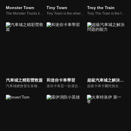
Monster Town
Tiny Town
Troy the Train
The Monster Trucks live as one happy family in the colorful world of Monster Town, where excitement is never far away. Through every new challenge or adventure, the Monster Trucks team up to help their
Tiny Town is the where the world’s smallest cars live. It is a colorful place where tiny police car, ambulance and fire truck live and play happily together. Each episode is an excuse for us to see them doing something thrilling or not.
Troy The Train is the fastest train in the world! He makes sure that new vehicles arrive safely to Car City, and join the Car Team! Every day, Troy the train meets new friends, who follow him in amazing adventures.
汽車城之精彩營救篇
和迷你卡車學習
超級汽車城之解決問題的能力
汽車城總會發生各種各樣的緊急情況！每當小夥伴陷入困境，超級卡車卡爾總是勇敢地挺身而出！他會變身成任何車輛：消防車、警車、救護車、巨型卡車甚至是超酷的超能力汽車！每當化險為夷，小夥伴們都會對他充滿感激，同時從他身上學習到友愛互助與勇敢自信的美好品質。
迷你卡車是一款適合孩子們的建築卡通作品，Charlie是起重機，Billy是推土機，Ed是挖掘機。 這些建築卡車組裝樂高積木以製造許多東西。 通過這個遊戲，他們學習顏色和形式，同時享受樂趣！ 在這本兒童學習卡通中發現施工卡車的冒險經歷！
超級卡車卡爾性能全面升級！然而新的難題也接踵而至！總是能夠及時接收朋友們的求助信號！快和超級卡車卡爾一起變身超級英雄，趕往汽車城的各個地區：大橋、隧道、遊樂園、市中心、飛機場或是賽車場！守護汽車城，解決各種問題！拯救驚險危機！