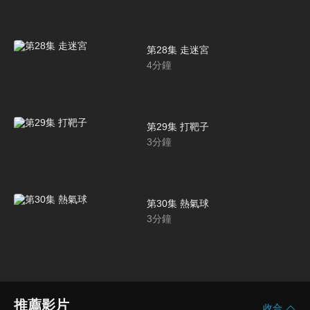
第28集 走迷宮
4
分鐘
第29集 打靶子
3
分鐘
第30集 熱氣球
3
分鐘
推薦影片
收合