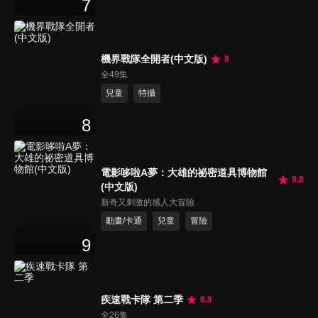
7
機界戰隊全開者(中文版)
8
全49集
兒童
特攝
8
電影哆啦A夢：大雄的祕密道具博物館
9.8
(中文版)
新奇又刺激的感人大冒險
動畫/卡通
兒童
冒險
9
疾速戰卡隊 第二季
8.8
全26集