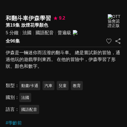
和翻斗車伊森學習
9.2
第19集 放煙花學顏色
5 分鐘
法國
國語配音
普遍級
全96集
伊森是一輛迷你而活潑的翻斗車。 總是嘗試新的冒險，通
過他玩的遊戲學到東西。 在他的冒險中，伊森學習了形
狀、顏色和數字。
類型
動畫/卡通
汽車
兒童
教育
國別
法國
語言
國語配音
#
學齡前