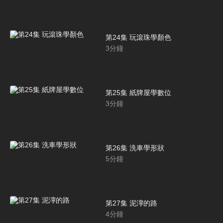
第24集 玩滾珠學顏色
3
分鐘
第25集 紙牌屋學數位
3
分鐘
第26集 洗車學形狀
5
分鐘
第27集 泥濘的路
4
分鐘