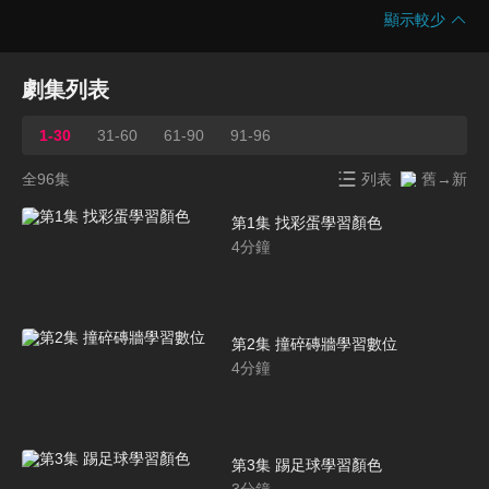
顯示較少
劇集列表
1-30
31-60
61-90
91-96
全96集
列表
舊→新
第1集 找彩蛋學習顏色
4
分鐘
第2集 撞碎磚牆學習數位
4
分鐘
第3集 踢足球學習顏色