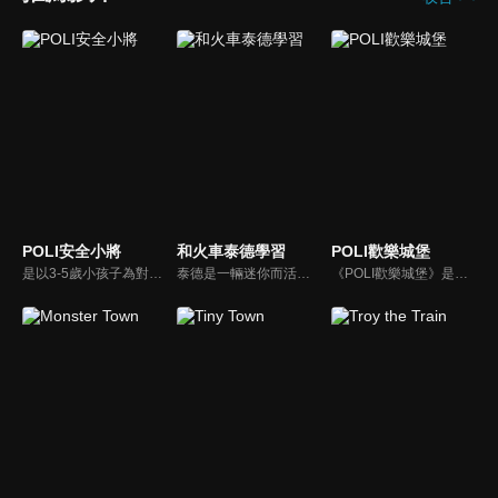
POLI安全小將
和火車泰德學習
POLI歡樂城堡
是以3-5歲小孩子為對象的教育動畫片， 對孩童日常生活中會遇到的危難情況，能夠了解的交通安全內容來幫助他們。
泰德是一輛迷你而活潑的火車。 它總是在嘗試新的冒險，並盡可能通過他玩的遊戲學到東西。 在他的冒險中，泰德學習了形狀、顏色和數位。 小朋友們快來和泰德一起快樂地學習吧！
《POLI歡樂城堡》是一個音樂主題的動畫，孩子們可以通過POLI的特殊故事來學習全球流行的兒童歌曲，救援隊聚集在歡樂城堡，這裡存放著世界各地兒童所鍾愛的歌曲。孩子們可以輕鬆地學習世界各地的童謠，而救援小隊以他們的智慧和溫暖的心為孩子們發現了童謠。您會和Poli救援隊一起唱歌跳舞嗎？