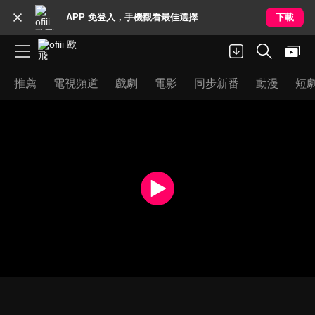
APP 免登入，手機觀看最佳選擇
下載
推薦
電視頻道
戲劇
電影
同步新番
動漫
短