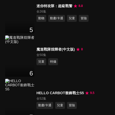
迷你特攻隊：超級戰警
8.8
全26集
動物
動畫/卡通
兒童
冒險
5
魔進戰隊煌輝者(中文版)
8
全50集
兒童
特攝
6
HELLO CARBOT衝鋒戰士S5
9.5
全52集
動畫/卡通
兒童
冒險