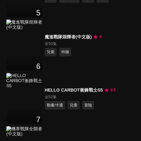
5
魔進戰隊煌輝者(中文版)
8
全50集
兒童
特攝
6
HELLO CARBOT衝鋒戰士S5
9.5
全52集
動畫/卡通
兒童
冒險
7