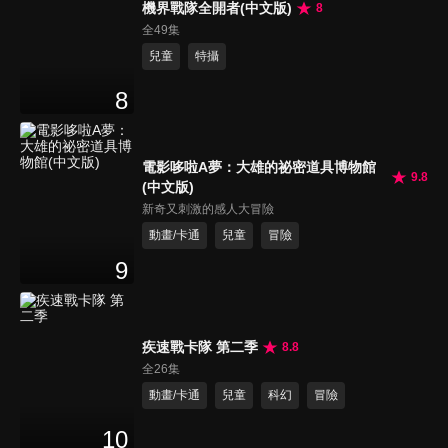
機界戰隊全開者(中文版)
8
全49集
兒童
特攝
8
電影哆啦A夢：大雄的祕密道具博物館
9.8
(中文版)
新奇又刺激的感人大冒險
動畫/卡通
兒童
冒險
9
疾速戰卡隊 第二季
8.8
全26集
動畫/卡通
兒童
科幻
冒險
10