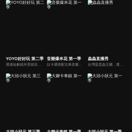
YOYO好好玩 第二季
音樂爆米花 第一季
蟲蟲直播秀
透過短劇或外景節目帶領兒童認識自我及跟運動、寵物有關的事物。節目也會安插勞作教學與故事時間，除了提供能輕鬆在家動手作的內容，也利用動畫讓故事更生動。
以卡通搭配古典音樂，讓小朋友感受古典音樂的故事與氛圍，進而促進對於古典音樂的愛好與欣賞。樂器認識：由西瓜哥哥與草莓姊姊帶小朋友認識不同樂器的形狀與樂聲。
台灣是昆蟲王國，透過動畫用有趣的故事，讓孩子了解昆蟲的特性以及習性，每集將會介紹不同的昆蟲，讓孩子們進入不一樣的昆蟲百科世界。
大頭小狀元 第三季
大腳卡車鎮 第一季
大頭小狀元 第一季