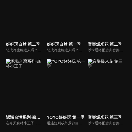
好好玩自然 第二季
好好玩自然 第一季
音樂爆米花 第二季
想成為生態達人嗎？喜愛悠遊山海叢林、與動物昆蟲親近的小朋友別錯過囉！就讓柳丁哥哥與生態專家阿峰，帶你一起揭開大自然的神秘面紗！
想成為生態達人嗎？喜愛悠遊山海叢林、與動物昆蟲親近的小朋友別錯過囉！就讓柳丁哥哥與生態專家阿峰，帶你一起揭開大自然的神秘面紗！
以卡通搭配古典音樂，讓小朋友感受古典音樂的故事與氛圍，進而促進對於古典音樂的愛好與欣賞。樂器認識：由西瓜哥哥與草莓姊姊帶小朋友認識不同樂器的形狀與樂聲。
認識台灣系列-森林小王子
YOYO好好玩 第一季
音樂爆米花 第三季
在今天森林小王子，比勇哥哥和阿咪魯要開始介紹住在台灣最久的人給小朋友們認識，讓小朋友了解，原住民是居住在台灣最久的人。在1001個故事裡由長老說一個有關原住民射十個太陽的故事，還有介紹苗栗縣的南庄鄉有一個蓬萊村部落的水晶球之旅。
透過短劇或外景節目帶領兒童認識自我及跟運動、寵物有關的事物。節目也會安插勞作教學與故事時間，除了提供能輕鬆在家動手作的內容，也利用動畫讓故事更生動。
以卡通搭配古典音樂，讓小朋友感受古典音樂的故事與氛圍，進而促進對於古典音樂的愛好與欣賞。樂器認識：由西瓜哥哥與草莓姊姊帶小朋友認識不同樂器的形狀與樂聲。