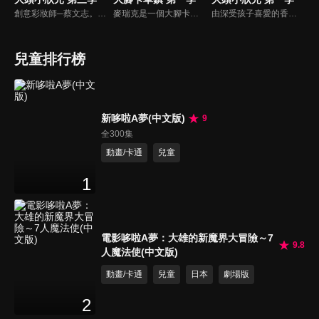
創意彩妝師─蔡文志。香蕉哥哥扮演成一個老婆婆，大頭嚇了一跳，於是香蕉哥哥介紹了化妝師─Tommy給大頭認識。Tommy帶香蕉哥哥、大頭一起參觀Tommy幫學生上課的情形，Tommy和香蕉哥哥舉行創意彩妝PK賽。
麥瑞克是一個大腳卡車。 大腳卡車城的居民們都可以尋求他的説明。 但是，他幾乎沒法一個人解決所有的問題。 幸運的是，他有很多朋友會説明他！ 大腳卡車們在這個豐富的卡車城裡過著幸福的生活，這裡也經常有一些讓人激動的事情發生。
由深受孩子喜愛的香蕉哥哥林掄元遍訪全台，帶領小朋友認識台灣各地的技藝達人，介紹日常生活中息息相關的行業。
兒童排行榜
新哆啦A夢(中文版)
9
全300集
動畫/卡通
兒童
1
電影哆啦A夢：大雄的新魔界大冒險～7
9.8
人魔法使(中文版)
動畫/卡通
兒童
日本
劇場版
2