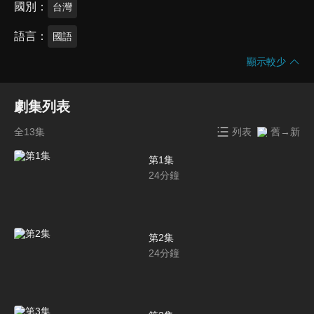
國別
台灣
語言
國語
顯示較少
劇集列表
全13集
列表
舊→新
第1集
24
分鐘
第2集
24
分鐘