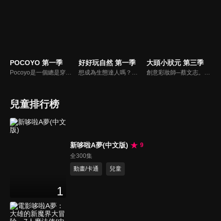
POCOYO 第一季
好好玩自然 第一季
大頭小狀元 第三季
Pocoyo是一個總是穿著藍色衣服、對世界充滿好奇心的活潑小男孩，他喜歡嘗試新鮮的事物，身邊也圍繞了許多和他一樣聰明可愛的好朋友。節目中的Pocoyo帶領著欣賞節目的小朋友與他一起開心遊戲，當Pocoyo遇到困難時和他一起解決，並從中學習不同的事物。
想成為生態達人嗎？喜愛悠遊山海叢林、與動物昆蟲親近的小朋友別錯過囉！就讓柳丁哥哥與生態專家阿峰，帶你一起揭開大自然的神秘面紗！
創意彩妝師─蔡文志。香蕉哥哥扮演成一個老婆婆，大頭嚇了一跳，於是香蕉哥哥介紹了化妝師─Tommy給大頭認識。Tommy帶香蕉哥哥、大頭一起參觀Tommy幫學生上課的情形，Tommy和香蕉哥哥舉行創意彩妝PK賽。
兒童排行榜
新哆啦A夢(中文版)
9
全300集
動畫/卡通
兒童
1