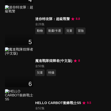
迷你特攻隊：超級戰警
8.8
全26集
動物
動畫/卡通
兒童
冒險
5
魔進戰隊煌輝者(中文版)
8
全50集
兒童
特攝
6
HELLO CARBOT衝鋒戰士S5
9.5
全52集