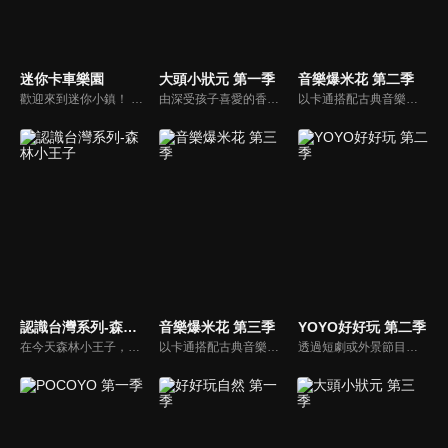
迷你卡車樂園
大頭小狀元 第一季
音樂爆米花 第二季
歡迎來到迷你小鎮！ 這是一部讓孩子們快樂的動畫片，這裡有各式各樣的街道汽車和建築汽車。 在迷你卡車和迷你小鎮系列動畫裡，孩子們可以與街道汽車裡的警車、消防車、救護車和建築汽車裡的吊車、推土機、挖掘機一起快樂地玩耍。
由深受孩子喜愛的香蕉哥哥林掄元遍訪全台，帶領小朋友認識台灣各地的技藝達人，介紹日常生活中息息相關的行業。
以卡通搭配古典音樂，讓小朋友感受古典音樂的故事與氛圍，進而促進對於古典音樂的愛好與欣賞。樂器認識：由西瓜哥哥與草莓姊姊帶小朋友認識不同樂器的形狀與樂聲。
認識台灣系列-森林小王子
音樂爆米花 第三季
YOYO好好玩 第二季
在今天森林小王子，比勇哥哥和阿咪魯要開始介紹住在台灣最久的人給小朋友們認識，讓小朋友了解，原住民是居住在台灣最久的人。在1001個故事裡由長老說一個有關原住民射十個太陽的故事，還有介紹苗栗縣的南庄鄉有一個蓬萊村部落的水晶球之旅。
以卡通搭配古典音樂，讓小朋友感受古典音樂的故事與氛圍，進而促進對於古典音樂的愛好與欣賞。樂器認識：由西瓜哥哥與草莓姊姊帶小朋友認識不同樂器的形狀與樂聲。
透過短劇或外景節目帶領兒童認識自我及跟運動、寵物有關的事物。節目也會安插勞作教學與故事時間，除了提供能輕鬆在家動手作的內容，也利用動畫讓故事更生動。