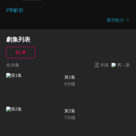
#
學齡前
顯示較少
劇集列表
第1季
全26集
列表
舊→新
第1集
6
分鐘
第2集
7
分鐘