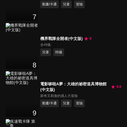
動畫/卡通
兒童
冒險
7
機界戰隊全開者(中文版)
8
全49集
兒童
特攝
8
電影哆啦A夢：大雄的祕密道具博物館
9.8
(中文版)
新奇又刺激的感人大冒險
動畫/卡通
兒童
冒險
9