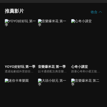
推薦影片
收合
YOYO好好玩 第一季
音樂爆米花 第一季
心奇小講堂
透過短劇或外景節目帶領兒童認識自我及跟運動、寵物有關的事物。節目也會安插勞作教學與故事時間，除了提供能輕鬆在家動手作的內容，也利用動畫讓故事更生動。
以卡通搭配古典音樂，讓小朋友感受古典音樂的故事與氛圍，進而促進對於古典音樂的愛好與欣賞。樂器認識：由西瓜哥哥與草莓姊姊帶小朋友認識不同樂器的形狀與樂聲。
跟著心奇和小霸王龍的步伐 ，一起遊戲、 一起成長、 一起學習。