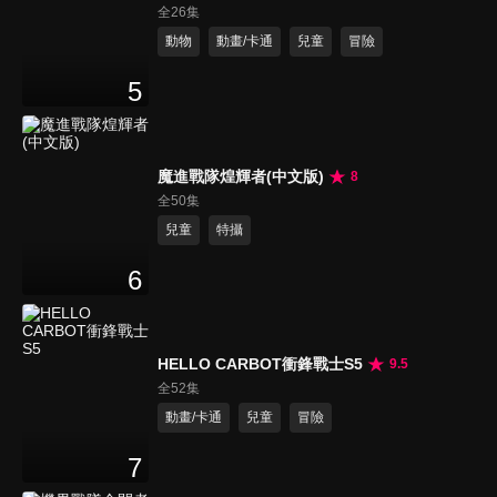
全26集
動物
動畫/卡通
兒童
冒險
5
魔進戰隊煌輝者(中文版)
8
全50集
兒童
特攝
6
HELLO CARBOT衝鋒戰士S5
9.5
全52集
動畫/卡通
兒童
冒險
7