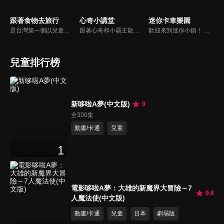
跟著食物去旅行
心奇小講堂
迷你卡車樂園
是台灣第一個以兒童的視野，帶領大家到食材的產地，了解食材生長的過程，以及農夫種植、養殖的辛苦，深具教育意義節目。透過長達三個月至半年的產地體驗，從一顆種子變成一桌子的菜，讓孩子更能深刻體會到生命的歷程，對食物營養、食品安全的認識，以及食文化的傳承、與環境的調和、對食物的感恩之心。
跟著心奇和小霸王龍的步伐 ，一起遊戲、 一起成長、 一起學習。
歡迎來到迷你小鎮！ 這是一部讓孩子們快樂的動畫片，這裡有各式各樣的街道汽車和建築汽車。 在迷你卡車和迷你小鎮系列動畫裡，孩子們可以與街道汽車裡的警車、消防車、救護車和建築汽車裡的吊車、推土機、挖掘機一起快樂地玩耍。
兒童排行榜
新哆啦A夢(中文版)
9
全300集
動畫/卡通
兒童
1
電影哆啦A夢：大雄的新魔界大冒險～7
9.8
人魔法使(中文版)
動畫/卡通
兒童
日本
劇場版