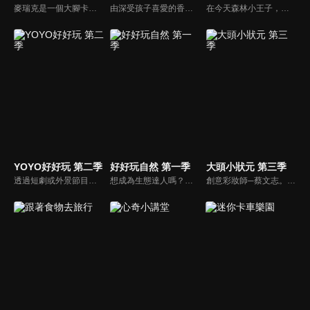
麥瑞克是一個大腳卡車。 大腳卡車城的居民們都可以尋求他的説明。 但是，他幾乎沒法一個人解決所有的問題。 幸運的是，他有很多朋友會説明他！ 大腳卡車們在這個豐富的卡車城裡過著幸福的生活，這裡也經常有一些讓人激動的事情發生。
由深受孩子喜愛的香蕉哥哥林掄元遍訪全台，帶領小朋友認識台灣各地的技藝達人，介紹日常生活中息息相關的行業。
在今天森林小王子，比勇哥哥和阿咪魯要開始介紹住在台灣最久的人給小朋友們認識，讓小朋友了解，原住民是居住在台灣最久的人。在1001個故事裡由長老說一個有關原住民射十個太陽的故事，還有介紹苗栗縣的南庄鄉有一個蓬萊村部落的水晶球之旅。
YOYO好好玩 第二季
好好玩自然 第一季
大頭小狀元 第三季
透過短劇或外景節目帶領兒童認識自我及跟運動、寵物有關的事物。節目也會安插勞作教學與故事時間，除了提供能輕鬆在家動手作的內容，也利用動畫讓故事更生動。
想成為生態達人嗎？喜愛悠遊山海叢林、與動物昆蟲親近的小朋友別錯過囉！就讓柳丁哥哥與生態專家阿峰，帶你一起揭開大自然的神秘面紗！
創意彩妝師─蔡文志。香蕉哥哥扮演成一個老婆婆，大頭嚇了一跳，於是香蕉哥哥介紹了化妝師─Tommy給大頭認識。Tommy帶香蕉哥哥、大頭一起參觀Tommy幫學生上課的情形，Tommy和香蕉哥哥舉行創意彩妝PK賽。