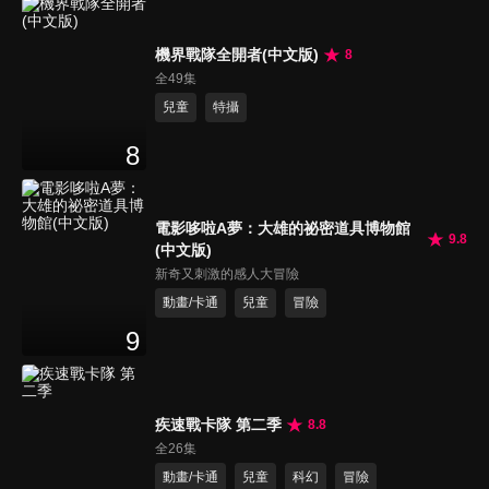
機界戰隊全開者(中文版)
8
全49集
兒童
特攝
8
電影哆啦A夢：大雄的祕密道具博物館
9.8
(中文版)
新奇又刺激的感人大冒險
動畫/卡通
兒童
冒險
9
疾速戰卡隊 第二季
8.8
全26集
動畫/卡通
兒童
科幻
冒險