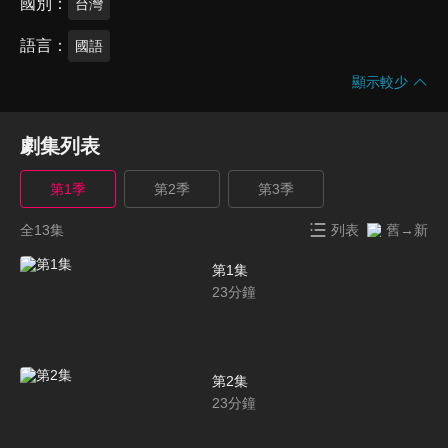
國別
台灣
語言
國語
顯示較少
劇集列表
第1季
第2季
第3季
全13集
列表
舊→新
第1集
23
分鐘
第2集
23
分鐘