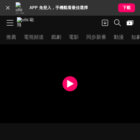
APP 免登入，手機觀看最佳選擇
下載
推薦
電視頻道
戲劇
電影
同步新番
動漫
短