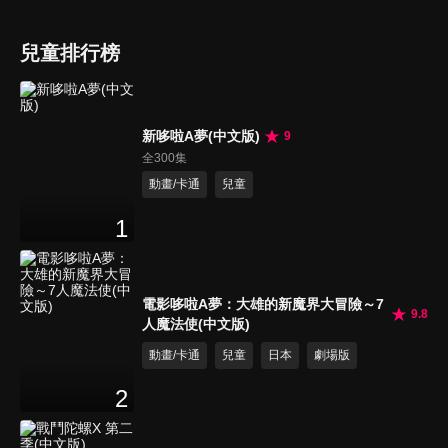
兒童排行榜
新哆啦A夢(中文版)
9
全300集
動畫/卡通
兒童
1
電影哆啦A夢：大雄的新魔界大冒險～7
9.8
人魔法使(中文版)
動畫/卡通
兒童
日本
劇場版
2