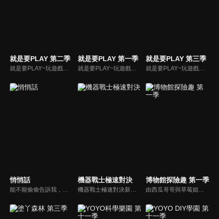
就是要PLAY 第二季
就是要PLAY 第一季
就是要PLAY 第三季
就是要PLAY~玩遊戲不會累！全新組合陪你一起，大手玩驚喜，小手玩創意，手手腳腳玩挑戰。
就是要PLAY~玩遊戲不會累！全新組合陪你一起，大手玩驚喜，小手玩創意，手手腳腳玩挑戰。
就是要PLAY~玩遊戲不會累！全新組合陪你一起，大手玩驚喜，小手玩創意，手手腳腳玩挑戰。
悄悄話
機器戰士極速對決
博物館探險趣 第一季
能不能偷偷告訴我，長大的秘訣是什麼？ 每個孩子都是一個小宇宙，每個宇宙裡都有屬於自己的悄悄話。這裡有許多願望、夢想、開心和難過都偷偷藏著，慢慢發芽、長大。「悄悄話」讓我們學會表達，學會傾聽，學會理解，也讓我們擁有了「超能力」，可以一路披荊斬棘、過關斬將地長大。
機器戰士極速對決新夥伴小凱，個性勇敢、體貼，為極速小隊的駕駛員。雖然有時小凱會顯得缺乏安全感，或容易衝動，但是為人正直，忠於自己的心。他認為用不正當的手段取勝是沒有意義的。每當有破壞者出現，機器戰士ALPHA、BETA、THETA與夥伴們都會挺身而出。
由西瓜哥哥與草莓姐姐攜手主持，西瓜哥哥擅長繪畫藝術，草莓姐姐則為台北藝術大學音樂研究所高材生，他們兩人將各自發揮所長，帶著大小朋友一起環遊台灣博物館。