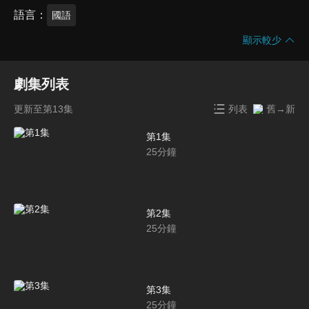
語言
國語
顯示較少
劇集列表
更新至第13集
列表
舊→新
第1集
25
分鐘
第2集
25
分鐘
第3集
25
分鐘