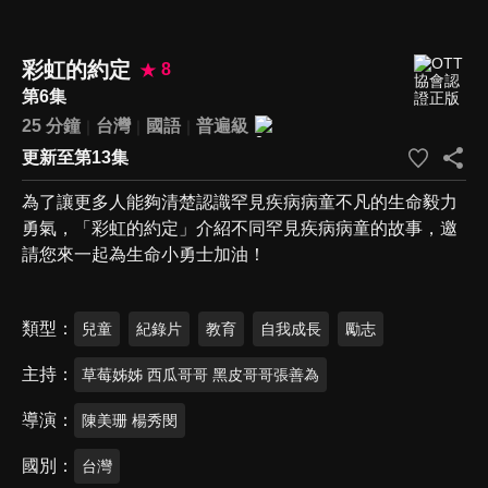
彩虹的約定
8
第6集
25 分鐘
台灣
國語
普遍級
更新至第13集
為了讓更多人能夠清楚認識罕見疾病病童不凡的生命毅力
勇氣，「彩虹的約定」介紹不同罕見疾病病童的故事，邀
請您來一起為生命小勇士加油！
類型
兒童
紀錄片
教育
自我成長
勵志
主持
草莓姊姊 西瓜哥哥 黑皮哥哥張善為
導演
陳美珊 楊秀閔
國別
台灣