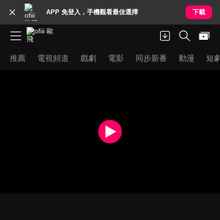
APP 免登入，手機觀看最佳選擇
下載
推薦
電視頻道
戲劇
電影
同步新番
動漫
短