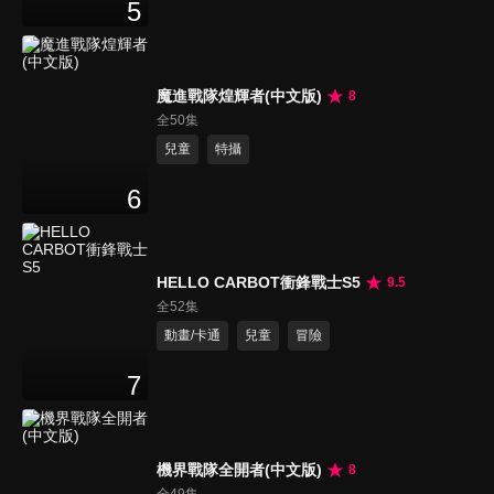
5
魔進戰隊煌輝者(中文版)
8
全50集
兒童
特攝
6
HELLO CARBOT衝鋒戰士S5
9.5
全52集
動畫/卡通
兒童
冒險
7
機界戰隊全開者(中文版)
8
全49集