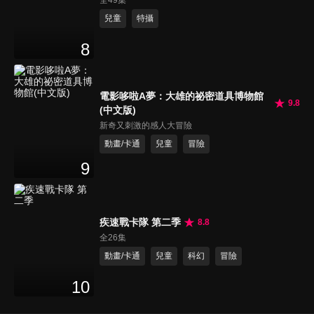
兒童
特攝
8
電影哆啦A夢：大雄的祕密道具博物館
9.8
(中文版)
新奇又刺激的感人大冒險
動畫/卡通
兒童
冒險
9
疾速戰卡隊 第二季
8.8
全26集
動畫/卡通
兒童
科幻
冒險
10