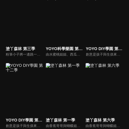
塗丫森林 第三季
YOYO科學樂園 第十一季
YOYO DIY學園 第十一季
粉筆小子將一邊跳一邊教小朋友各種家禽；機器人教我們畫小雞；香蕉哥哥教大家用彈殼畫出不一樣的圖畫；三暉幼稚園的小朋友與大家一起用紙盤畫畫。
由水蜜桃姐姐、西瓜哥哥主持，帶領小朋友學習簡單的科學知識。
創意是孩子與生俱來的天份，本節目帶家長與小朋友一起做有趣又好玩的美勞作品，一同體會親子DIY的樂趣，共享歡樂親子時光，培養小朋友在各方面的均衡發展。
YOYO DIY學園 第十二季
塗丫森林 第一季
塗丫森林 第六季
創意是孩子與生俱來的天份，本節目帶家長與小朋友一起做有趣又好玩的美勞作品，一同體會親子DIY的樂趣，共享歡樂親子時光，培養小朋友在各方面的均衡發展。
由香蕉哥哥與蝴蝶姐姐聯手出擊，透過圖畫、音樂、故事等方式，開啟小朋友無限潛能，讓小朋友在遊戲中自然學習，還有粉筆小子教大家用簡單線條畫出有趣的圖形；「塗ㄚ偵探」裡，阿嗚還會將許多世界名畫介紹給小朋友認識。
由香蕉哥哥與蝴蝶姐姐聯手出擊，透過圖畫、音樂、故事等方式，開啟小朋友無限潛能，讓小朋友在遊戲中自然學習，還有粉筆小子教大家用簡單線條畫出有趣的圖形；「塗ㄚ偵探」裡，阿嗚還會將許多世界名畫介紹給小朋友認識。