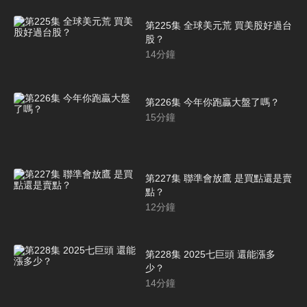
第225集 全球美元荒 買美股好過台
股？
14
分鐘
第226集 今年你跑贏大盤了嗎？
15
分鐘
第227集 聯準會放鷹 是買點還是賣
點？
12
分鐘
第228集 2025七巨頭 還能漲多
少？
14
分鐘