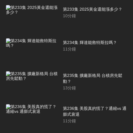
第233集 2025黃金還能漲多少？
10
分鐘
第234集 輝達能救特斯拉嗎？
11
分鐘
第235集 擴廠新格局 台積房先鬆
動？
13
分鐘
第236集 美股真的慌了？通縮vs 通
膨式衰退
11
分鐘