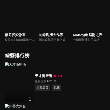
蔡司投資教室
均線海撈大作戰
Money錢 理財之夜
蔡司在33歲前賺進一棟房，擅長洞悉主力分點，找出高勝率的分點券商，再利用籌碼搭配技術分析，達到自己的獲利方程式！
溫首盛靠著三條均線獨創【黃綠紅海撈操作法】 抓出多空皆宜的標的！讓一般人都可以簡單投資學理財～
一個關於理財的談話性節目，每集會邀請在理財方面有鑽研的各界專業人士或名人來談理財投資，讓理財更貼近一般大眾，成為生活不可或缺的一部份。
綜藝排行榜
天才衝衝衝
9.3
更新至第1028集
遊戲節目
綜藝
1