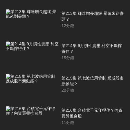
第213集 輝達增長趨緩 景氣來到盡
頭？
12
分鐘
第214集 9月慣性賣壓 利空不斷撐
得住？
15
分鐘
第215集 第七波信用管制 反成股市
新動能？
20
分鐘
第216集 台積電千元守得住？內資
買盤推台股
11
分鐘