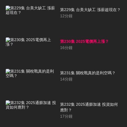
第229集 台美大缺工 漲薪趁現在？
12
分鐘
第230集 2025電價再上漲？
16
分鐘
第231集 關稅戰真的是利空嗎？
14
分鐘
第232集 2025通膨加速 投資如何
應對？
17
分鐘