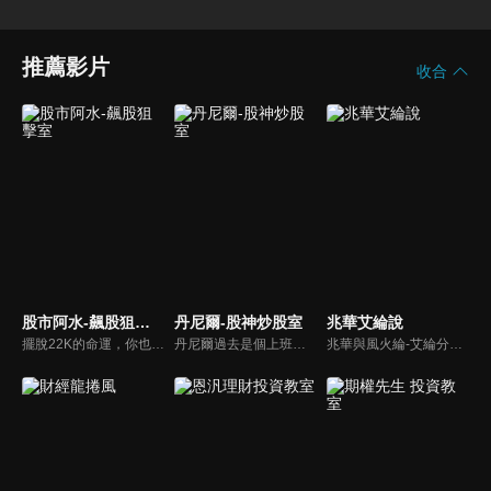
推薦影片
收合
股市阿水-飆股狙擊室
丹尼爾-股神炒股室
兆華艾綸說
擺脫22K的命運，你也可以！股市阿水獨創「布林選股法」，32歲賺進3棟房！學會了，從此讓錢幫你賺錢，跟低薪生活說bye-bye~
丹尼爾過去是個上班族，曾誤信自稱操盤手的股市騙子賠光積蓄，之後有幸遇實力派大戶傳授 20 年操盤功力，27歲前成功滾出 8 桶金！現今已經財務自由...
兆華與風火綸-艾綸分析師，全新神組合。用輕鬆有趣口吻，聊專業理財投資，發揮1+1大於2效果，用輕鬆詼諧口吻，聊專業理財投資、產業追蹤、籌碼解讀，完整一小時，站在投資人身邊，一起邁向成功致富之路！