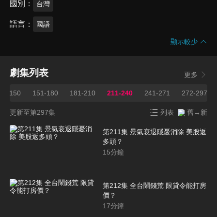
國別
台灣
語言
國語
顯示較少
劇集列表
更多
21-150
151-180
181-210
211-240
241-271
272-297
更新至第297集
列表
舊→新
第211集 景氣衰退隱憂消除 美股返
多頭？
15
分鐘
第212集 全台鬧錢荒 限貸令能打房
價？
17
分鐘