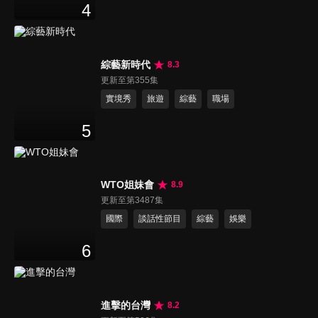
4
綜藝新時代
8.3
更新至第355集
實境秀
旅遊
綜藝
職場
5
WTO姐妹會
8.9
更新至第3487集
國際
談話性節目
綜藝
娛樂
6
進擊的台灣
8.2