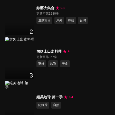
綜藝大集合
9.1
更新至第1280集
遊戲節目
戶外
綜藝
台灣
2
詹姆士出走料理
9
更新至第367集
烹飪
旅遊
美食
3
絕美地球 第一季
8.4
紀錄片
自然