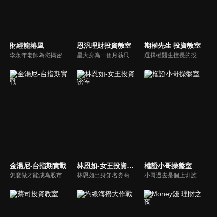
財經龍捲風
恩汎理財投資教室
期權先生 投資教室
李永年老師為您揭密不為人知的財經秘密！網路上教的技術分析不是不對，而是不正確！節目會持續提供您網路上沒有的資訊！
星大身為一個月薪只有四萬的小職員，投過投資， 每年就可以領到股利40萬！讓恩汎理財團隊教你利用逢低進場、波段存股， 透過領息、以息養息的投資操作達到資產快速成長的目的，同時建構屬於自己的高股息收益基金！
選擇權醫生擅長的投資工具-「選擇權」 或許你會覺得「選擇權好難，買權、賣權傻傻分不清楚，事實上選擇權只要懂方法，選擇權就能讓你創造被動收入，當個快樂的包租公！
金湯尼-台指期實戰
林恩如-女王投資密室
權證小哥操盤室
怎麼做才能成為股市中的市場贏家？金湯尼特別錄製，要跟大家分享自己的十年交易之路！
林恩如出身知名券商女交易員，挺過 2 次股市大崩盤後，頓悟了【簡單投資法】「不盯盤卻能獲利翻倍」的精隨，晉升千萬身家自由投資人！目前致力於投資理財教育，幫助投資人一起翻轉人生！
小哥過去是個上班族，沒有富爸爸，且不具商學背景，投資全程自學。善用籌碼，配合操作高槓桿的權證，在2008多頭牛市中，以10萬元進場滾出千萬元，成功翻轉自己的呆薪人生！