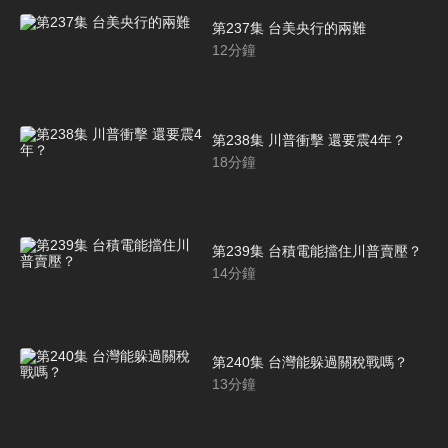
第237集 台美央行的兩難
12
分鐘
第238集 川普衝擊 還要震4年？
18
分鐘
第239集 台積電能擋住川普賣壓？
14
分鐘
第240集 台灣能躲過關稅戰嗎？
13
分鐘