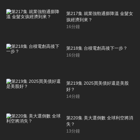
第217集 就業強勁通膨降溫 金髮女
孩經濟到來？
16
分鐘
第218集 台積電創高後下一步？
16
分鐘
第219集 2025買美債好還是美股
好？
14
分鐘
第220集 美大選倒數 全球利空將消
失？
13
分鐘