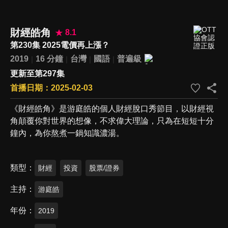
財經皓角
8.1
第230集 2025電價再上漲？
2019
16 分鐘
台灣
國語
普遍級
更新至第297集
首播日期：2025-02-03
《財經皓角》是游庭皓的個人財經脫口秀節目，以財經視
角顛覆你對世界的想像，不求偉大理論，只為在短短十分
鐘內，為你熬煮一鍋知識濃湯。
類型
財經
投資
股票/證券
主持
游庭皓
年份
2019