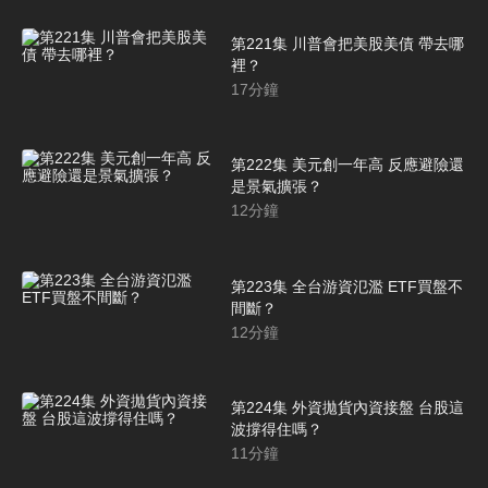
第221集 川普會把美股美債 帶去哪
裡？
17
分鐘
第222集 美元創一年高 反應避險還
是景氣擴張？
12
分鐘
第223集 全台游資氾濫 ETF買盤不
間斷？
12
分鐘
第224集 外資拋貨內資接盤 台股這
波撐得住嗎？
11
分鐘