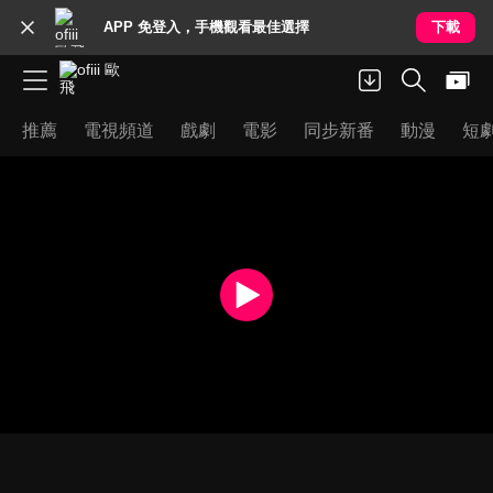
APP 免登入，手機觀看最佳選擇
下載
推薦
電視頻道
戲劇
電影
同步新番
動漫
短