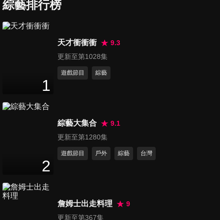
內資買盤推台股
綜藝排行榜
11
分鐘
第217集 就業強勁通膨降溫 金
天才衝衝衝
9.3
髮女孩經濟到來？
更新至第1028集
16
分鐘
遊戲節目
綜藝
1
第218集 台積電創高後下一
步？
16
分鐘
綜藝大集合
9.1
第219集 2025買美債好還是美
更新至第1280集
股好？
遊戲節目
戶外
綜藝
台灣
14
分鐘
2
第220集 美大選倒數 全球利空
將消失？
詹姆士出走料理
9
13
分鐘
更新至第367集