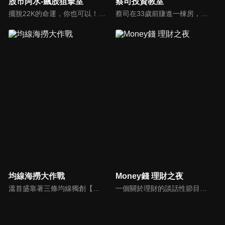
股市阿水-飆股狙擊室
蔡司投資教室
擺脫22K的命運，你也可以！股市阿水獨創「布林選股法」，32歲賺進3棟房！學會了，從此讓錢幫你賺錢，跟低薪生活說bye-bye~
蔡司在33歲前賺進一棟房，擅長洞悉主力分點，找出高勝率的分點券商，再利用籌碼搭配技術分析，達到自己的獲利方程式！
均線海撈大作戰
Money錢 理財之夜
溫首盛靠著三條均線獨創【黃綠紅海撈操作法】 抓出多空皆宜的標的！讓一般人都可以簡單投資學理財～
一個關於理財的談話性節目，每集會邀請在理財方面有鑽研的各界專業人士或名人來談理財投資，讓理財更貼近一般大眾，成為生活不可或缺的一部份。