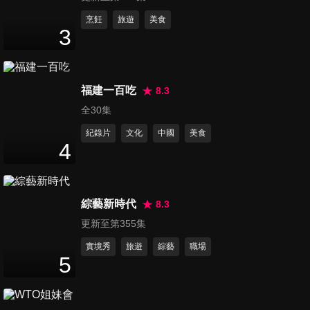
第221集 川普會把美股美債 帶
烹飪
旅遊
美食
3
去哪裡？
17
分鐘
第222集 美元創一年高 反應避
福建一百吃
8.3
險還是景氣擴張？
全30集
12
分鐘
紀錄片
文化
中國
美食
4
第223集 全台游資氾濫 ETF買
盤不間斷？
12
分鐘
綜藝新時代
8.3
更新至第355集
第224集 外資拋貨內資接盤 台
股這波撐得住嗎？
實境秀
旅遊
綜藝
職場
5
11
分鐘
第225集 全球美元荒 買美股好