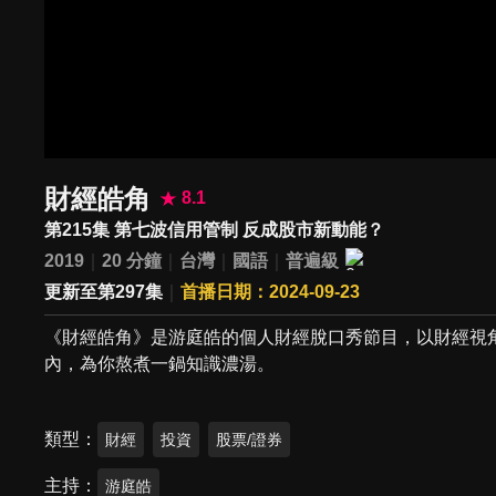
財經皓角
8.1
第215集 第七波信用管制 反成股市新動能？
2019
20 分鐘
台灣
國語
普遍級
更新至第297集
首播日期：2024-09-23
《財經皓角》是游庭皓的個人財經脫口秀節目，以財經視
內，為你熬煮一鍋知識濃湯。
類型
財經
投資
股票/證券
主持
游庭皓