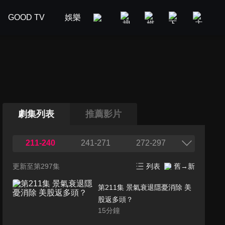
GOOD TV
娛樂
美食旅遊
新聞政論
汽車
劇集列表
推薦影片
211-240
241-271
272-297
更新至第297集
列表
舊→新
第211集 景氣衰退隱憂消除 美
股返多頭？
15
分鐘