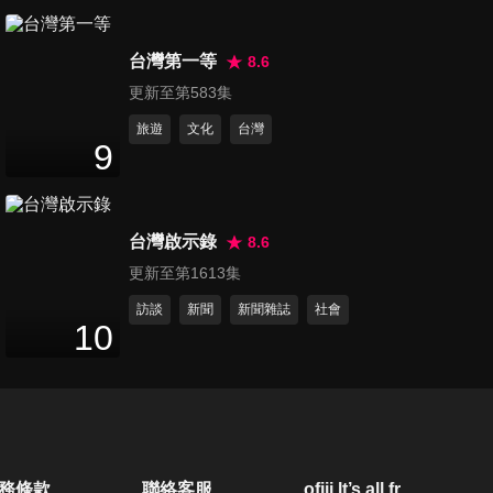
第230集 2025電價再上漲？
16
分鐘
台灣第一等
8.6
更新至第583集
旅遊
文化
台灣
第231集 關稅戰真的是利空
9
嗎？
14
分鐘
台灣啟示錄
8.6
第232集 2025通膨加速 投資如
更新至第1613集
何應對？
17
分鐘
訪談
新聞
新聞雜誌
社會
10
第233集 2025黃金還能漲多
少？
10
分鐘
第234集 輝達能救特斯拉嗎？
務條款
聯絡客服
ofiii lt’s all free