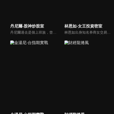
丹尼爾-股神炒股室
林恩如-女王投資密室
丹尼爾過去是個上班族，曾誤信自稱操盤手的股市騙子賠光積蓄，之後有幸遇實力派大戶傳授 20 年操盤功力，27歲前成功滾出 8 桶金！現今已經財務自由...
林恩如出身知名券商女交易員，挺過 2 次股市大崩盤後，頓悟了【簡單投資法】「不盯盤卻能獲利翻倍」的精隨，晉升千萬身家自由投資人！目前致力於投資理財教育，幫助投資人一起翻轉人生！