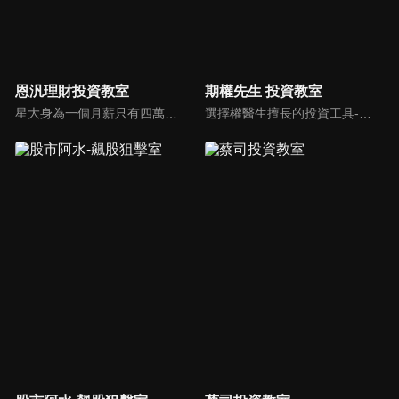
恩汎理財投資教室
期權先生 投資教室
星大身為一個月薪只有四萬的小職員，投過投資， 每年就可以領到股利40萬！讓恩汎理財團隊教你利用逢低進場、波段存股， 透過領息、以息養息的投資操作達到資產快速成長的目的，同時建構屬於自己的高股息收益基金！
選擇權醫生擅長的投資工具-「選擇權」 或許你會覺得「選擇權好難，買權、賣權傻傻分不清楚，事實上選擇權只要懂方法，選擇權就能讓你創造被動收入，當個快樂的包租公！