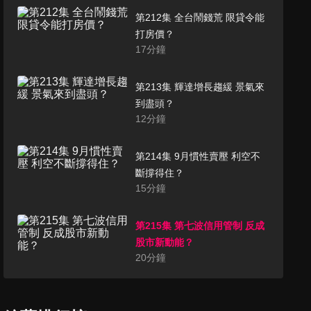
第212集 全台鬧錢荒 限貸令能
打房價？
17
分鐘
第213集 輝達增長趨緩 景氣來
到盡頭？
12
分鐘
第214集 9月慣性賣壓 利空不
斷撐得住？
15
分鐘
第215集 第七波信用管制 反成
股市新動能？
20
分鐘
第216集 台積電千元守得住？