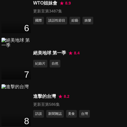
過台股？
WTO姐妹會
8.9
14
分鐘
更新至第3487集
國際
談話性節目
綜藝
娛樂
第226集 今年你跑贏大盤了
6
嗎？
15
分鐘
第227集 聯準會放鷹 是買點還
絕美地球 第一季
8.4
是賣點？
紀錄片
自然
12
分鐘
7
第228集 2025七巨頭 還能漲多
少？
14
分鐘
進擊的台灣
8.2
更新至第586集
第229集 台美大缺工 漲薪趁現
訪談
新聞雜誌
美食
台灣
在？
8
12
分鐘