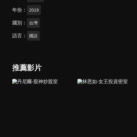
年份
2019
國別
台灣
語言
國語
推薦影片