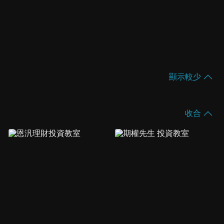
顯示較少
收合