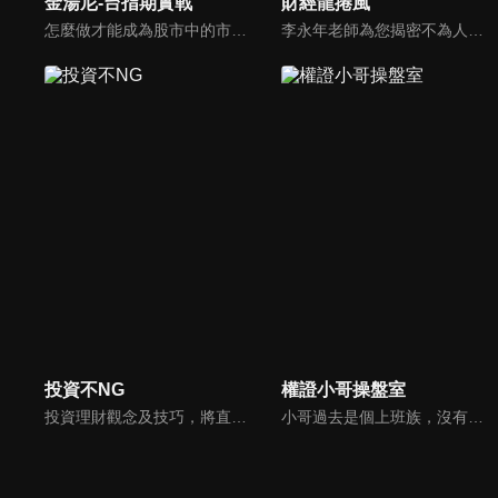
金湯尼-台指期實戰
財經龍捲風
怎麼做才能成為股市中的市場贏家？金湯尼特別錄製，要跟大家分享自己的十年交易之路！
李永年老師為您揭密不為人知的財經秘密！網路上教的技術分析不是不對，而是不正確！節目會持續提供您網路上沒有的資訊！
投資不NG
權證小哥操盤室
投資理財觀念及技巧，將直接影響到你的投資報酬，但惱人專業財經知識不好懂，《投資不NG》將各項投資知識和方法，一步步化繁為簡，讓你可以輕鬆學習喔！
小哥過去是個上班族，沒有富爸爸，且不具商學背景，投資全程自學。善用籌碼，配合操作高槓桿的權證，在2008多頭牛市中，以10萬元進場滾出千萬元，成功翻轉自己的呆薪人生！