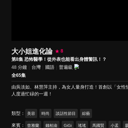
大小姐進化論
8
第8集 恐怖醫學！從外表也能看出身體警訊！？
48 分鐘
台灣
國語
普遍級
全65集
由吳淡如、林慧萍主持，為女人量身打造！首創以「女性
人度過忙碌的一週！
類型
美容
時尚
談話性節目
綜藝
來賓
曾雅蘭
錢柏渝
GiGi
瑤瑤
馬國賢
小孟