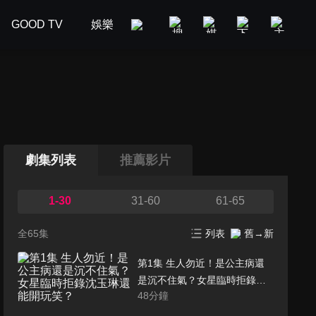
GOOD TV
娛樂
美食旅遊
新聞政論
汽車
劇集列表
推薦影片
1-30
31-60
61-65
全65集
列表
舊→新
第1集 生人勿近！是公主病還
是沉不住氣？女星臨時拒錄沈
48
分鐘
玉琳還能開玩笑？