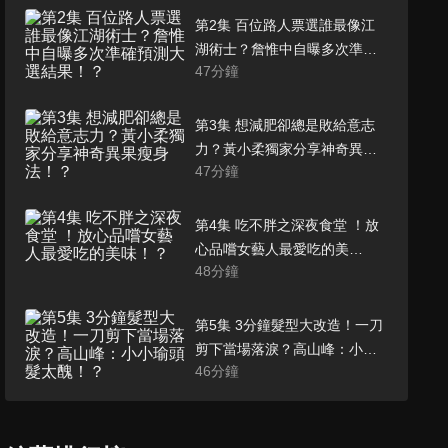
第2集 百位路人票選誰最像江
湖術士？詹惟中自曝多次準確
47
分鐘
預測大選結果！？
第3集 想減肥卻總是敗給意志
力？黃小柔獨家分享神奇異果
47
分鐘
瘦身法！？
第4集 吃不胖之深夜食堂 ！放
心品嚐女藝人最愛吃的美
48
分鐘
味！？
第5集 3分鐘髮型大改造！一刀
剪下當場落淚？高山峰：小小
46
分鐘
瑜頭髮太醜！？
第6集 分手擂台經典重現！如