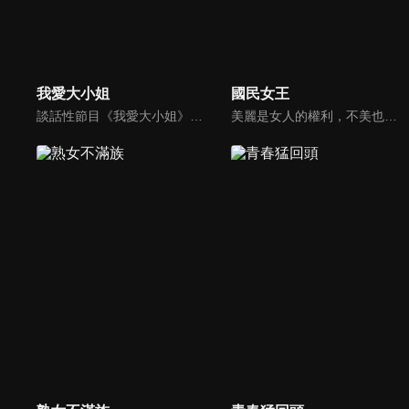
我愛大小姐
國民女王
談話性節目《我愛大小姐》是由吳淡如、林慧萍主持的一檔談話性節目，講訴女人間的那些事。
美麗是女人的權利，不美也很難！變美不再是夢想，女王們讓我們成為最懂你的人！主持人曾國城帶領美人圈達人還有億萬美妝部落客們齊聚一堂，讓妳輕鬆變美麗！