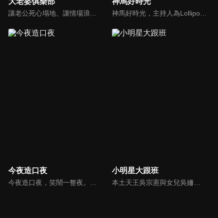
大老婆俱樂部
神馬好時光
讓老公死心塌地、讓情場浪子甘心變成溫馴乖貓的女人們究竟有什麼驚人法寶？犀利又不失詼諧的訪談功力，加上爆炸性的辛辣話題，是您絕對不能錯過的節目。狄鶯、屈中恆聯手主持談話新節目《大老婆俱樂部》，辣媽狄鶯加上好好先生屈中恆，規劃每集都會邀請名人夫婦來討論現代婚姻的問題。
神馬好時光，主持人為Lollipop-F的小煜、威廉以及蝴蝶姐姐。節目主打網路人氣正妹，每個神馬正妹各具特色和才藝，都會在節目中演出；節目除了會為觀眾介紹新奇的事物外，也會不定期介紹從未在電視上曝光的正妹，另外也將安排大牌藝人和神馬正妹即興演出，考驗她們的反應能力。
今夜造口夜
小明星大跟班
今夜造口夜，笑鬧一整夜。以網路自製嘲諷節目走紅、在網路擁有廣大支持群眾和影響力的主播「視網膜」，藉此一揉合綜藝與喜劇之談話性節目，帶觀眾以輕鬆之方式，瞭解時下最熱門、最能引起共鳴的社會議題、現象和人物。 多元的切入角度、最輕鬆易懂的議題剖析、言論尺度不設限！
本土天王吳宗憲與女兒吳姍儒（Sandy）搭檔主持，每集邀請來賓暢談演藝圈大小事，父女檔聯手笑果十足，老梗搭上新世代，最新組合強勢登場！