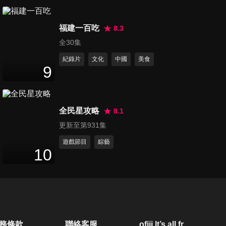
第20集 超殺女星心機生死鬥？
福建一百吃
突襲女藝人衣櫃裡的秘密！
8.3
47
分鐘
全30集
紀錄片
文化
中國
美食
第21集 少女界的馬卡龍！女星
9
公開性感秘訣讓男人凍不了！
47
分鐘
全民星攻略
8.1
第22集 愛故作堅強的妳聽好
更新至第931集
了！樂觀不是天生是選擇！
48
分鐘
遊戲節目
綜藝
10
第23集 揭露廣告不實破解誇大
話術！？讓專家來告訴妳如何
47
分鐘
正確保養有效吸收！
第24集 辦公室小確幸！女星推
務條款
聯絡客服
ofiii lt’s all free