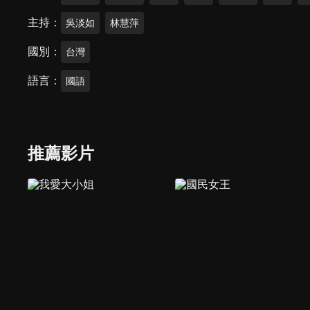
主持
吳淡如
林慧萍
國別
台灣
語言
國語
推薦影片