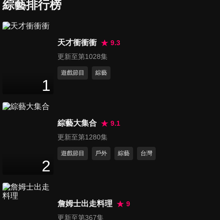
何戳破愛情騙子慣用的伎
綜藝排行榜
47
分鐘
倆！？
第7集 直擊女星閨房風水！揭
天才衝衝衝
9.3
祕愛情事業壞了了的原因！？
更新至第1028集
48
分鐘
遊戲節目
綜藝
1
第8集 恐怖醫學！從外表也能
看出身體警訊！？
48
分鐘
綜藝大集合
9.1
第9集 小資最愛出國必敗！？
更新至第1280集
浮誇系行李大公開！
遊戲節目
戶外
綜藝
台灣
48
分鐘
2
第10集 真實街頭實驗美腿較易
遇到好心人！？何妤玟教妳用
詹姆士出走料理
9
47
分鐘
鞋盒輕鬆打造緊緻雙腿曲線
更新至第367集