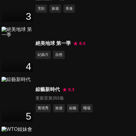
！？
第11集 大小姐感情調查局(上)
烹飪
旅遊
美食
3
交往後會嚇跑對方的女藝人？
47
分鐘
第12集 大小姐感情調查局(下)
絕美地球 第一季
8.4
交往後會嚇跑對方的女藝人？
47
分鐘
紀錄片
自然
4
第13集 踢爆醫美真相！？女星
打肉毒後竟成大小眼！？為了
47
分鐘
變美在臉皮下動手腳？
綜藝新時代
8.3
更新至第355集
第14集 小資女星大採購！千元
有找流行包款全面搜查！？
實境秀
旅遊
綜藝
職場
5
47
分鐘
第15集 女星的超特別秘密武