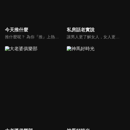
今天推什麼
私房話老實說
推什麼呢？ 為你『推』上熱騰騰第一手消息！時下最新、最夯！吃喝玩樂食衣住行藝文活動，哪邊流行哪邊去！好物推薦真心不騙！跟著《今天推什麼》走在潮流最前線！
讓男人更了解女人，女人更了解自己 ，揭密女性私房話，讓療癒專家教你更愛自己！由于美人和納豆攜手主持，更多你想知道的女性私密話題都在《私房話老實說》。