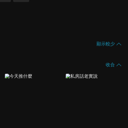
顯示較少
收合