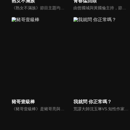
熟女不滿族
青春猛回頭
《熟女不滿族》節目主題均有關25-49歲的未婚女性，這些熟女們漂亮卻擔心嫁不出去，獨立卻希望有人疼，最怕寂寞，只能用工作填滿時間，她們是最矛盾最不滿足的一群人。
由曾國城與黃國倫主持，節目中邀請20位20歲以下青少年組成青春團，另一邊則為年紀相較成熟的藝人來賓為不老團，每集分別就一件青少年必定遇見的事件討論，看兩個不同年代的人們，所擁有的不同看法與立場。帶領讓觀眾一起回到那些年的青春歲月！
豬哥壹級棒
我就問 你正常嗎？
《豬哥壹級棒》是豬哥亮與苗可麗主持的大型綜藝節目，看秀場天王豬哥亮獨特的豬式詼諧，增添了真性情、真感動，來賓分享自身感人故事，節目笑中帶淚猶如一場真情三溫暖。
荒謬大師沈玉琳VS.知性作家​​于美人，首次聯手主持！雙方展現犀利又幽默的獨特主持風格引爆辛辣話題！