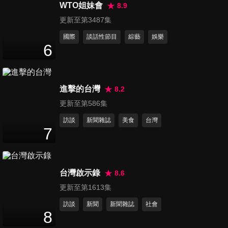
器！花小錢就能讓妳美全
WTO姐妹會
8.9
47
分鐘
身！？
更新至第3487集
國際
談話性節目
綜藝
娛樂
第16集 捨不得和你說再見！在
6
回憶深處的療傷情歌！？
48
分鐘
進擊的台灣
8.2
第17集 我不是小三是紅顏知
更新至第586集
己！男女之間真的有純友誼
48
分鐘
嗎！？
訪談
新聞雜誌
美食
台灣
7
第18集 生活中不能輕忽之
痛！？小毛病會一夜之間長
47
分鐘
大？
台灣啟示錄
8.6
更新至第1613集
第19集 超夯網路購物當道！不
訪談
新聞
新聞雜誌
社會
出門也能買天下物！
8
48
分鐘