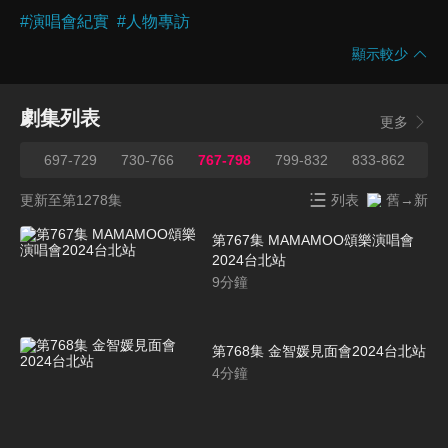
#
演唱會紀實
#
人物專訪
顯示較少
劇集列表
更多
696
697-729
730-766
767-798
799-832
833-862
86
更新至第1278集
列表
舊→新
第767集 MAMAMOO頌樂演唱會
2024台北站
9
分鐘
第768集 金智媛見面會2024台北站
4
分鐘