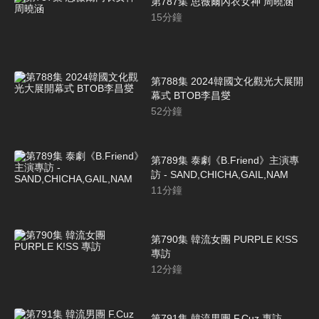
第787集 思薇爾內衣女神 周曉涵
15
分鐘
第788集 2024韓國文化觀光大展開
幕式 BTOB李昌燮
52
分鐘
第789集 泰劇《B.Friend》主演專
訪 - SAND,CHICHA,GAIL,NAM
11
分鐘
第790集 韓流女團 PURPLE K!SS
專訪
12
分鐘
第791集 韓流男團 F.Cuz 專訪