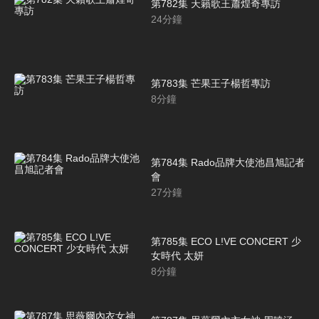
第782集 天籟歌王蕭煌奇專訪
24
分鐘
第783集 芒果王子楊哲專訪
8
分鐘
第784集 Rado品牌大使池昌旭記者
會
27
分鐘
第785集 ECO L!VE CONCERT 少
女時代 太妍
8
分鐘