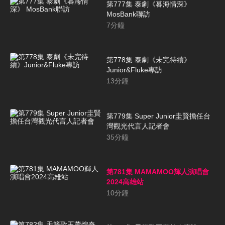
第777集 泰劇《暮海情深》
MosBank聯訪
7
分鐘
第778集 泰劇《未完待續》
Junior&Fluke專訪
13
分鐘
第779集 Super Junior圭賢擔任台
灣觀光代言人記者會
35
分鐘
第781集 MAMAMOO輝人演唱會
2024高雄站
10
分鐘