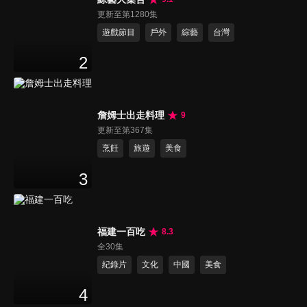
更新至第1280集
遊戲節目
戶外
綜藝
台灣
2
詹姆士出走料理
9
更新至第367集
烹飪
旅遊
美食
3
福建一百吃
8.3
全30集
紀錄片
文化
中國
美食
4