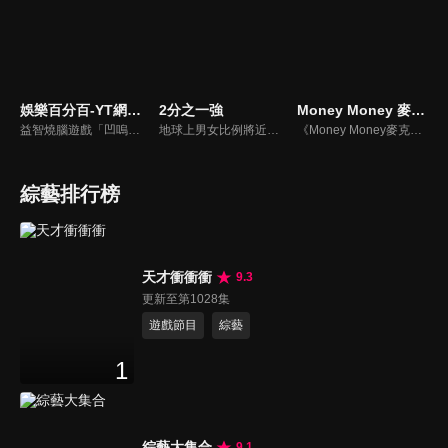
娛樂百分百-YT網路版
2分之一強
Money Money 麥克瘋
益智燒腦遊戲「凹嗚狼人殺」激發你的邏輯推理能力，偶像巨星雲集，全球娛樂資訊，一手掌握不脫節！2025全新升級改版，盡在《娛樂百分百-YT網路版》！
地球上男女比例將近一比一，也就是有二分之一的女人。我們認為新世代的女人不論在能力、經濟、教育、工作上都不輸男人，這些獨立自主的女人早已撐起半邊天，她們有自己的價值觀和感情觀，我們稱她們是『二分之一強』。
《Money Money麥克瘋》節目強調不比音準、不比音色，也不比外型、外貌、氣質、長相等如何，只強調只要歌詞記得牢，就可以參加比賽。
綜藝排行榜
天才衝衝衝
9.3
更新至第1028集
遊戲節目
綜藝
1
綜藝大集合
9.1