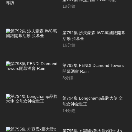
19
分鐘
第792集 沙夫豪森 IWC萬國錶開幕
活動 張孝全
16
分鐘
第793集 FENDI Diamond Towers
開幕酒會 Rain
3
分鐘
第794集 Longchamp品牌大使 全
能女神金世正
14
分鐘
第795集 方容國x鄭大賢x劉永才x