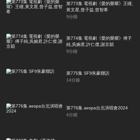
第773集 電視劇《愛的榮耀》王瞳,
黃文星,曾子益,曾智希
9
分鐘
第774集 電視劇《愛的榮耀》傅子
純,吳婉君,許仁傑,謝京穎
9
分鐘
第775集 SF9朱豪聯訪
14
分鐘
第776集 aespa台北演唱會2024
4
分鐘