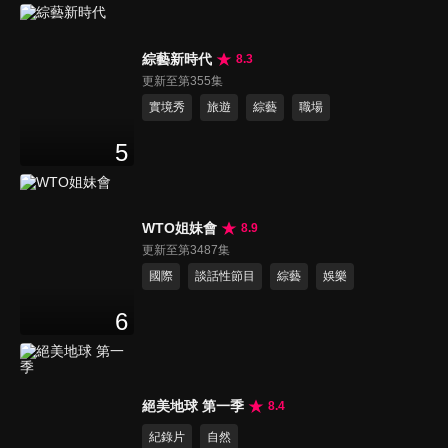
綜藝新時代
8.3
更新至第355集
實境秀
旅遊
綜藝
職場
5
WTO姐妹會
8.9
更新至第3487集
國際
談話性節目
綜藝
娛樂
6
絕美地球 第一季
8.4
紀錄片
自然