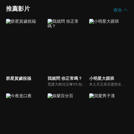
推薦影片
收合
群星賀歲祝福
我就問 你正常嗎？
小明星大跟班
荒謬大師沈玉琳VS.知性作家​​于美人，首次聯手主持！雙方展現犀利又幽默的獨特主持風格引爆辛辣話題！
本土天王吳宗憲與女兒吳姍儒（Sandy）搭檔主持，每集邀請來賓暢談演藝圈大小事，父女檔聯手笑果十足，老梗搭上新世代，最新組合強勢登場！