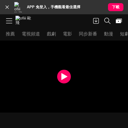
APP 免登入，手機觀看最佳選擇
下載
推薦
電視頻道
戲劇
電影
同步新番
動漫
短