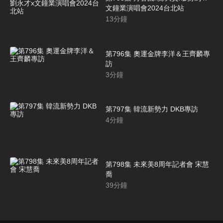
文鐘業演唱會2024台北站
13
分鐘
第796集 奧運金牌李洋＆王齊麟專
訪
3
分鐘
第797集 韓流新勢力 DKB專訪
4
分鐘
第798集 未來美8周年記者會 宋慧
喬
39
分鐘