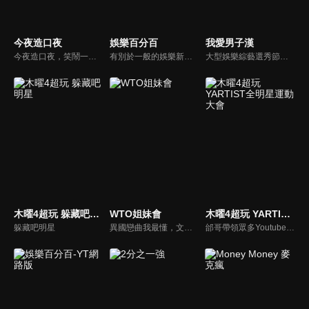
今夜造口夜
娛樂百分百
我愛男子漢
今夜造口夜，笑鬧一整夜。以網路自製嘲諷節目走紅、在網路擁有廣大支持群眾和影響力的主播「視網膜」，藉此一揉合綜藝與喜劇之談話性節目，帶觀眾以輕鬆之方式，瞭解時下最熱門、最能引起共鳴的社會議題、現象和人物。 多元的切入角度、最輕鬆易懂的議題剖析、言論尺度不設限！
有別於一般的娛樂新聞播報，透過遊戲、粉絲互動認識大明星們的真性情，歌唱單元讓你享受歌手們天籟般的歌聲，各式專題報導是為最佳懶人包，掌握最新娛樂動態，求新求變的節目單元刺激你的感官、滿足你的視覺，帶給你滿滿的歡笑，洗去整日的疲憊！
大型娛樂綜藝選秀節目《我愛男子漢》強勢登場！打造全新華語男子團體！各個參賽者無不卯足全力，使出看家本領只為登上夢想殿堂！為了擄獲評審芳心，哪些參賽者會使出意想不到的絕招呢？獨家精彩內容搶先看，想知道有什麼大來賓大駕光臨？想知道有那些爆笑互動內容？
木曜4超玩 躲藏吧明星
WTO姐妹會
木曜4超玩 YARTIST全明星運動大會
躲藏吧明星
異國戀曲我最懂，文化衝擊大不同！到底新住民怎麼看台灣？讓我們與主持人和來自世界各地的外國朋友，一起聊聊不同國家文化差異、衝擊、風俗、語言學習經驗、婚姻生活等。
邰哥帶領眾多Youtuber舉辦運動會，全部人都動起來！木曜4超玩傾盡全力全新大型力作，集結YARTIST一同揮灑汗水爭取榮譽！