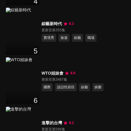
4
綜藝新時代
8.3
更新至第355集
實境秀
旅遊
綜藝
職場
5
WTO姐妹會
8.9
更新至第3487集
國際
談話性節目
綜藝
娛樂
6
進擊的台灣
8.2
更新至第586集