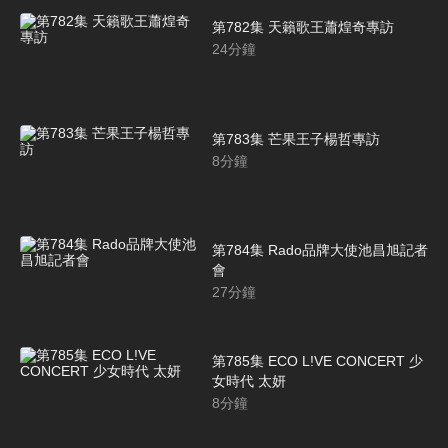
第782集 天籟歌王蕭煌奇專訪
24
分鐘
第783集 芒果王子楊哲專訪
8
分鐘
第784集 Rado品牌大使池昌旭記者
會
27
分鐘
第785集 ECO L!VE CONCERT 少
女時代 太妍
8
分鐘