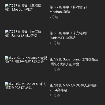
第777集 泰劇《暮海情深》
MosBank聯訪
7
分鐘
第778集 泰劇《未完待續》
Junior&Fluke專訪
13
分鐘
第779集 Super Junior圭賢擔任台
灣觀光代言人記者會
35
分鐘
第781集 MAMAMOO輝人演唱會
2024高雄站
10
分鐘