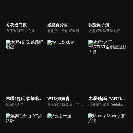
今夜造口夜
娛樂百分百
我愛男子漢
今夜造口夜，笑鬧一整夜。以網路自製嘲諷節目走紅、在網路擁有廣大支持群眾和影響力的主播「視網膜」，藉此一揉合綜藝與喜劇之談話性節目，帶觀眾以輕鬆之方式，瞭解時下最熱門、最能引起共鳴的社會議題、現象和人物。 多元的切入角度、最輕鬆易懂的議題剖析、言論尺度不設限！
有別於一般的娛樂新聞播報，透過遊戲、粉絲互動認識大明星們的真性情，歌唱單元讓你享受歌手們天籟般的歌聲，各式專題報導是為最佳懶人包，掌握最新娛樂動態，求新求變的節目單元刺激你的感官、滿足你的視覺，帶給你滿滿的歡笑，洗去整日的疲憊！
大型娛樂綜藝選秀節目《我愛男子漢》強勢登場！打造全新華語男子團體！各個參賽者無不卯足全力，使出看家本領只為登上夢想殿堂！為了擄獲評審芳心，哪些參賽者會使出意想不到的絕招呢？獨家精彩內容搶先看，想知道有什麼大來賓大駕光臨？想知道有那些爆笑互動內容？
木曜4超玩 躲藏吧明星
WTO姐妹會
木曜4超玩 YARTIST全明星運動大會
躲藏吧明星
異國戀曲我最懂，文化衝擊大不同！到底新住民怎麼看台灣？讓我們與主持人和來自世界各地的外國朋友，一起聊聊不同國家文化差異、衝擊、風俗、語言學習經驗、婚姻生活等。
邰哥帶領眾多Youtuber舉辦運動會，全部人都動起來！木曜4超玩傾盡全力全新大型力作，集結YARTIST一同揮灑汗水爭取榮譽！