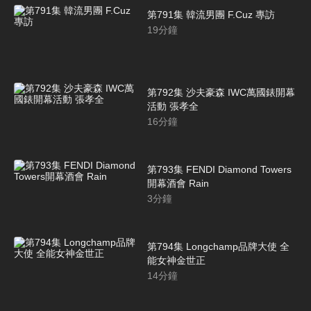
第791集 韓流男團 F.Cuz 專訪
19
分鐘
第792集 沙夫豪森 IWC萬國錶開幕
活動 張孝全
16
分鐘
第793集 FENDI Diamond Towers
開幕酒會 Rain
3
分鐘
第794集 Longchamp品牌大使 全
能女神金世正
14
分鐘