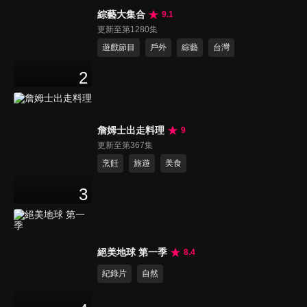
綜藝大集合
9.1
更新至第1280集
遊戲節目
戶外
綜藝
台灣
2
詹姆士出走料理
9
更新至第367集
烹飪
旅遊
美食
3
絕美地球 第一季
8.4
紀錄片
自然