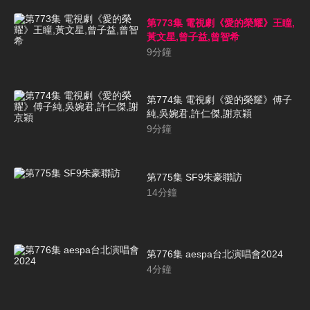
第773集 電視劇《愛的榮耀》王瞳,
黃文星,曾子益,曾智希
9
分鐘
第774集 電視劇《愛的榮耀》傅子
純,吳婉君,許仁傑,謝京穎
9
分鐘
第775集 SF9朱豪聯訪
14
分鐘
第776集 aespa台北演唱會2024
4
分鐘