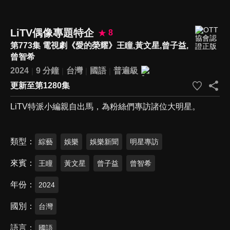
LiTV偶像專題特企
8
第773集 電視劇《愛的榮耀》王瞳,黃文星,曾子益,
曾智希
2024
9 分鐘
台灣
國語
普遍級
更新至第1280集
LiTV特派小編親自出馬，為粉絲們專訪諸位大明星。
類型
綜藝
娛樂
娛樂新聞
明星專訪
來賓
王瞳
黃文星
曾子益
曾智希
年份
2024
國別
台灣
語言
國語