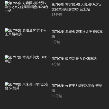
第795集 方容國x鄭大賢x劉永才x
文鐘業演唱會2024台北站
13
分鐘
第796集 奧運金牌李洋＆王齊麟專
訪
3
分鐘
第797集 韓流新勢力 DKB專訪
4
分鐘
第798集 未來美8周年記者會 宋慧
喬
39
分鐘