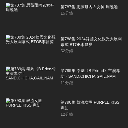
第787集 思薇爾內衣女神 周曉涵
15
分鐘
第788集 2024韓國文化觀光大展開
幕式 BTOB李昌燮
52
分鐘
第789集 泰劇《B.Friend》主演專
訪 - SAND,CHICHA,GAIL,NAM
11
分鐘
第790集 韓流女團 PURPLE K!SS
專訪
12
分鐘