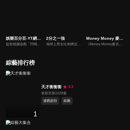
娛樂百分百-YT網路版
2分之一強
Money Money 麥克瘋
益智燒腦遊戲「凹嗚狼人殺」激發你的邏輯推理能力，偶像巨星雲集，全球娛樂資訊，一手掌握不脫節！2025全新升級改版，盡在《娛樂百分百-YT網路版》！
地球上男女比例將近一比一，也就是有二分之一的女人。我們認為新世代的女人不論在能力、經濟、教育、工作上都不輸男人，這些獨立自主的女人早已撐起半邊天，她們有自己的價值觀和感情觀，我們稱她們是『二分之一強』。
《Money Money麥克瘋》節目強調不比音準、不比音色，也不比外型、外貌、氣質、長相等如何，只強調只要歌詞記得牢，就可以參加比賽。
綜藝排行榜
天才衝衝衝
9.3
更新至第1028集
遊戲節目
綜藝
1