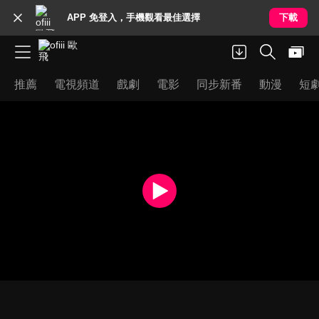
APP 免登入，手機觀看最佳選擇
下載
推薦
電視頻道
戲劇
電影
同步新番
動漫
短