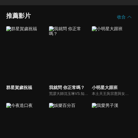
推薦影片
收合
群星賀歲祝福
我就問 你正常嗎？
小明星大跟班
荒謬大師沈玉琳VS.知性作家​​于美人，首次聯手主持！雙方展現犀利又幽默的獨特主持風格引爆辛辣話題！
本土天王吳宗憲與女兒吳姍儒（Sandy）搭檔主持，每集邀請來賓暢談演藝圈大小事，父女檔聯手笑果十足，老梗搭上新世代，最新組合強勢登場！