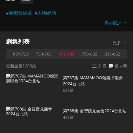
#
演唱會紀實
#
人物專訪
顯示較少
劇集列表
更多
696
697-729
730-766
767-798
799-832
833-862
86
更新至第1280集
列表
舊→新
第767集 MAMAMOO頌樂演唱會
2024台北站
9
分鐘
第768集 金智媛見面會2024台北站
4
分鐘