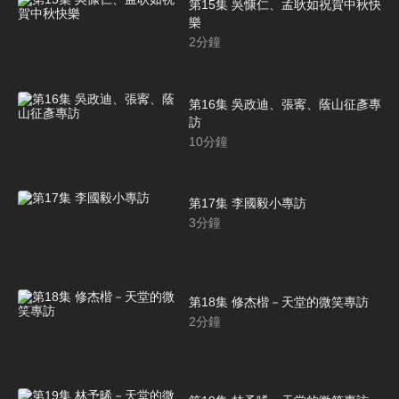
第15集 吳慷仁、孟耿如祝賀中秋快
樂
2
分鐘
第16集 吳政迪、張寗、蔭山征彥專
訪
10
分鐘
第17集 李國毅小專訪
3
分鐘
第18集 修杰楷－天堂的微笑專訪
2
分鐘