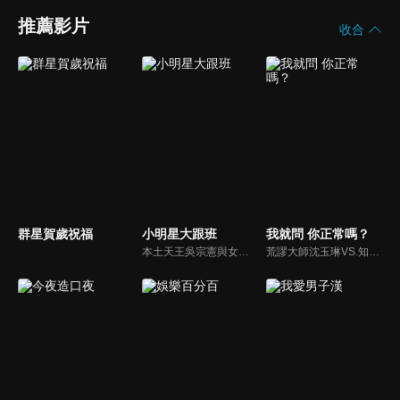
推薦影片
收合
群星賀歲祝福
小明星大跟班
我就問 你正常嗎？
本土天王吳宗憲與女兒吳姍儒（Sandy）搭檔主持，每集邀請來賓暢談演藝圈大小事，父女檔聯手笑果十足，老梗搭上新世代，最新組合強勢登場！
荒謬大師沈玉琳VS.知性作家​​于美人，首次聯手主持！雙方展現犀利又幽默的獨特主持風格引爆辛辣話題！