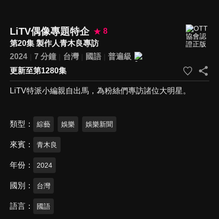
LiTV偶像專題特企
8
第20集 製作人青木良專訪
2024
7 分鐘
台灣
國語
普遍級
更新至第1280集
LiTV特派小編親自出馬，為粉絲們專訪諸位大明星。
類型
綜藝
娛樂
娛樂新聞
來賓
青木良
年份
2024
國別
台灣
語言
國語