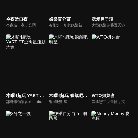
今夜造口夜
娛樂百分百
我愛男子漢
今夜造口夜，笑鬧一整夜。以網路自製嘲諷節目走紅、在網路擁有廣大支持群眾和影響力的主播「視網膜」，藉此一揉合綜藝與喜劇之談話性節目，帶觀眾以輕鬆之方式，瞭解時下最熱門、最能引起共鳴的社會議題、現象和人物。 多元的切入角度、最輕鬆易懂的議題剖析、言論尺度不設限！
有別於一般的娛樂新聞播報，透過遊戲、粉絲互動認識大明星們的真性情，歌唱單元讓你享受歌手們天籟般的歌聲，各式專題報導是為最佳懶人包，掌握最新娛樂動態，求新求變的節目單元刺激你的感官、滿足你的視覺，帶給你滿滿的歡笑，洗去整日的疲憊！
大型娛樂綜藝選秀節目《我愛男子漢》強勢登場！打造全新華語男子團體！各個參賽者無不卯足全力，使出看家本領只為登上夢想殿堂！為了擄獲評審芳心，哪些參賽者會使出意想不到的絕招呢？獨家精彩內容搶先看，想知道有什麼大來賓大駕光臨？想知道有那些爆笑互動內容？
木曜4超玩 YARTIST全明星運動大會
木曜4超玩 躲藏吧明星
WTO姐妹會
邰哥帶領眾多Youtuber舉辦運動會，全部人都動起來！木曜4超玩傾盡全力全新大型力作，集結YARTIST一同揮灑汗水爭取榮譽！
躲藏吧明星
異國戀曲我最懂，文化衝擊大不同！到底新住民怎麼看台灣？讓我們與主持人和來自世界各地的外國朋友，一起聊聊不同國家文化差異、衝擊、風俗、語言學習經驗、婚姻生活等。