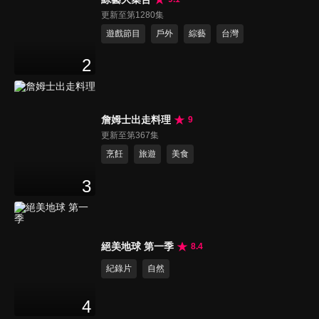
更新至第1280集
遊戲節目
戶外
綜藝
台灣
2
詹姆士出走料理
9
更新至第367集
烹飪
旅遊
美食
3
絕美地球 第一季
8.4
紀錄片
自然
4