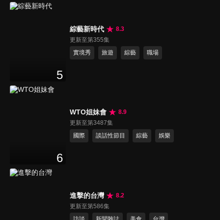
綜藝新時代
8.3
更新至第355集
實境秀
旅遊
綜藝
職場
5
WTO姐妹會
8.9
更新至第3487集
國際
談話性節目
綜藝
娛樂
6
進擊的台灣
8.2
更新至第586集
訪談
新聞雜誌
美食
台灣