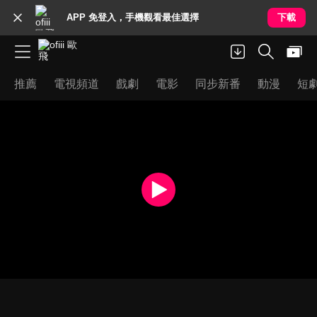
APP 免登入，手機觀看最佳選擇
下載
推薦
電視頻道
戲劇
電影
同步新番
動漫
短