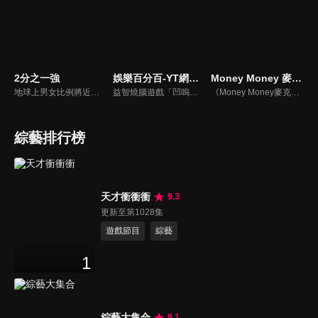
2分之一強
娛樂百分百-YT網路版
Money Money 麥克瘋
地球上男女比例將近一比一，也就是有二分之一的女人。我們認為新世代的女人不論在能力、經濟、教育、工作上都不輸男人，這些獨立自主的女人早已撐起半邊天，她們有自己的價值觀和感情觀，我們稱她們是『二分之一強』。
益智燒腦遊戲「凹嗚狼人殺」激發你的邏輯推理能力，偶像巨星雲集，全球娛樂資訊，一手掌握不脫節！2025全新升級改版，盡在《娛樂百分百-YT網路版》！
《Money Money麥克瘋》節目強調不比音準、不比音色，也不比外型、外貌、氣質、長相等如何，只強調只要歌詞記得牢，就可以參加比賽。
綜藝排行榜
天才衝衝衝
9.3
更新至第1028集
遊戲節目
綜藝
1
綜藝大集合
9.1