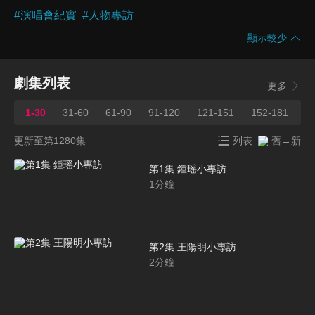
#
演唱會紀實
#
人物專訪
顯示較少
劇集列表
更多
1-30
31-60
61-90
91-120
121-151
152-181
1
更新至第1280集
列表
舊→新
第1集 鍾瑶小專訪
1
分鐘
第2集 王陽明小專訪
2
分鐘