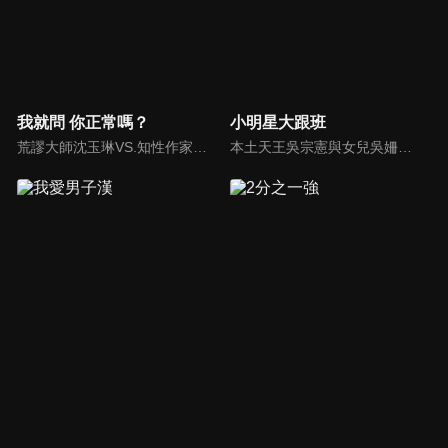
我就問 你正常嗎？
小明星大跟班
荒謬大師沈玉琳VS.知性作家​​于美人，首次聯手主持！雙方展現犀利又幽默的獨特主持風格引爆辛辣話題！
本土天王吳宗憲與女兒吳姍儒（Sandy）搭檔主持，每集邀請來賓暢談演藝圈大小事，父女檔聯手笑果十足，老梗搭上新世代，最新組合強勢登場！