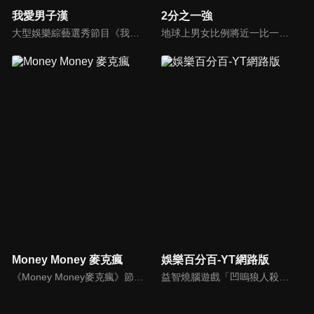
我愛男子漢
2分之一強
大型娛樂綜藝選秀節目《我愛男子漢》強勢登場！打造全新華語男子團體！各個參賽者無不卯足全力，使出看家本領只為登上夢想殿堂！為了擄獲評審芳心，哪些參賽者會使出意想不到的絕招呢？獨家精彩內容搶先看，想知道有什麼大來賓大駕光臨？想知道有那些爆笑互動內容？
地球上男女比例將近一比一，也就是有二分之一的女人。我們認為新世代的女人不論在能力、經濟、教育、工作上都不輸男人，這些獨立自主的女人早已撐起半邊天，她們有自己的價值觀和感情觀，我們稱她們是『二分之一強』。
Money Money 麥克瘋
娛樂百分百-YT網路版
《Money Money麥克瘋》節目強調不比音準、不比音色，也不比外型、外貌、氣質、長相等如何，只強調只要歌詞記得牢，就可以參加比賽。
益智燒腦遊戲「凹嗚狼人殺」激發你的邏輯推理能力，偶像巨星雲集，全球娛樂資訊，一手掌握不脫節！2025全新升級改版，盡在《娛樂百分百-YT網路版》！