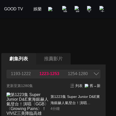
GOOD TV
娛樂
美食旅遊
新聞政論
汽車
劇集列表
推薦影片
1193-1222
1223-1253
1254-1280
更新至第1280集
列表
舊→新
第1223集 Super Junior D&E東
海銀赫人氣登台！演唱
4
分鐘
〈GGB〉〈Growing
Pains〉！VIVIZ三美降臨高雄