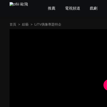
推薦
電視頻道
戲劇
首頁
>
綜藝
>
LiTV偶像專題特企