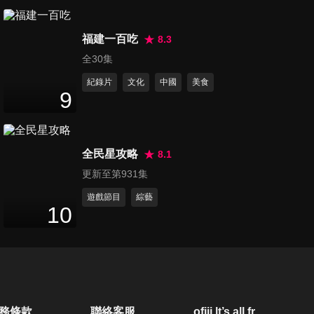
第1243集 李多慧超清涼專訪 -
福建一百吃
百吉50週年記者會
8.3
5
分鐘
全30集
紀錄片
文化
中國
美食
第1244集 動力火車一路向前
9
世界巡迴演唱會台北旗艦場
8
分鐘
DAY1
全民星攻略
8.1
第1245集 動力火車一路向前
更新至第931集
世界巡迴演唱會台北旗艦場
6
分鐘
DAY2
遊戲節目
綜藝
10
第1246集 動力火車一路向前
世界巡迴演唱會台北旗艦場
5
分鐘
DAY3
第1247集 強仁《LOVE IS
務條款
聯絡客服
ofiii lt’s all free