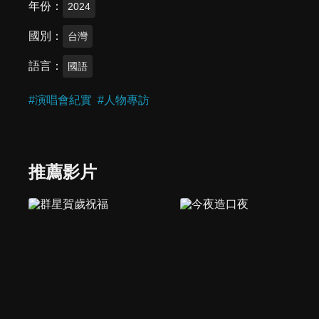
年份
2024
國別
台灣
語言
國語
#
演唱會紀實
#
人物專訪
推薦影片