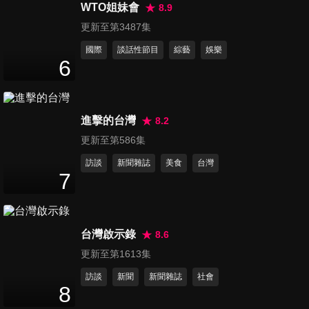
- 申惠齡,劉世理,趙多彬,鄭嘉睿
WTO姐妹會
8.9
9
分鐘
專訪
更新至第3487集
國際
談話性節目
綜藝
娛樂
第1239集 三星獅啦啦隊
6
Twinkle - 朴慧仁,李奎利,朴智
8
分鐘
英,信妃專訪
進擊的台灣
8.2
第1240集 韓職啦啦隊 - 徐如
更新至第586集
辰,宋旼校,龍京雅,車睿娜專訪
12
分鐘
訪談
新聞雜誌
美食
台灣
7
第1241集 SeaKeen 《2026
FM》台北站-GMM 誰說他們是
44
分鐘
宿敵 ไหนใครว่าพวกมันไม่ถูกกัน
台灣啟示錄
8.6
Head 2 Head
更新至第1613集
第1242集 GMM-CLO’VER &
訪談
新聞
新聞雜誌
社會
FELIZZ 《T-POP
8
54
分鐘
SHOWCASE》