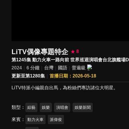
LiTV偶像專題特企
8
第1245集 動力火車一路向前 世界巡迴演唱會台北旗艦場D
2024
6 分鐘
台灣
國語
普遍級
更新至第1280集
首播日期：2026-05-18
LiTV特派小編親自出馬，為粉絲們專訪諸位大明星。
類型
綜藝
娛樂
演唱會
娛樂新聞
來賓
動力火車
派偉俊