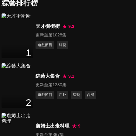
莉蓮-The Story of us》《The
綜藝排行榜
1
分鐘
Love We've Made》嗨翻高雄
第1230集 謝金燕化身電音女
天才衝衝衝
9.3
王！嗨唱《練舞功》
更新至第1028集
2
分鐘
遊戲節目
綜藝
1
第1231集 滅火器嗨翻高雄演唱
《海上的人》《人生》！現場
7
分鐘
公開重磅消息太驚喜
綜藝大集合
9.1
第1232集 A-Lin <歌跡
更新至第1280集
Journey>巡迴演唱會2026 上
遊戲節目
戶外
綜藝
台灣
11
分鐘
海站
2
第1233集 【朴星垠 南珉貞 李
珠珢 李晧禎 李雅英】富邦五本
詹姆士出走料理
9
16
分鐘
柱合體！發布會會後聯訪完整
更新至第367集