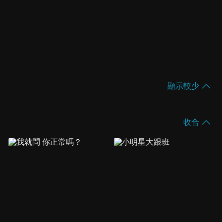
顯示較少
收合