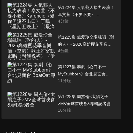
〈Shhh!〉〈PULL UP〉- 2026
第1224集 人氣藝人接力表演！
高雄櫻花季音樂節
卓文萱〈不要不要〉
4
分鐘
Karencic〈愛你但說不出口〉
丁噹〈星期五晚上〉〈最痛的
遺憾〉- 2026高雄櫻花季音樂
第1225集 戴愛玲全場飆唱〈對
節
的人〉- 2026高雄櫻花季音樂
4
分鐘
節〈空港〉歌王許富凱獻唱
〈對我祝福〉〈伊的身邊已經
有別人〉
第1227集 泰劇《心口不一
MyStubborn》台北見面會
11
分鐘
BoatOat 專訪
第1228集 周杰倫<太陽之子
>MV全球首映會&專輯記者會
10
分鐘
第1229集 milet演唱《葬送的芙