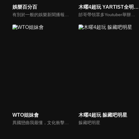
娛樂百分百
木曜4超玩 YARTIST全明星運動大會
有別於一般的娛樂新聞播報，透過遊戲、粉絲互動認識大明星們的真性情，歌唱單元讓你享受歌手們天籟般的歌聲，各式專題報導是為最佳懶人包，掌握最新娛樂動態，求新求變的節目單元刺激你的感官、滿足你的視覺，帶給你滿滿的歡笑，洗去整日的疲憊！
邰哥帶領眾多Youtuber舉辦運動會，全部人都動起來！木曜4超玩傾盡全力全新大型力作，集結YARTIST一同揮灑汗水爭取榮譽！
WTO姐妹會
木曜4超玩 躲藏吧明星
異國戀曲我最懂，文化衝擊大不同！到底新住民怎麼看台灣？讓我們與主持人和來自世界各地的外國朋友，一起聊聊不同國家文化差異、衝擊、風俗、語言學習經驗、婚姻生活等。
躲藏吧明星