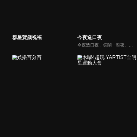
群星賀歲祝福
今夜造口夜
今夜造口夜，笑鬧一整夜。以網路自製嘲諷節目走紅、在網路擁有廣大支持群眾和影響力的主播「視網膜」，藉此一揉合綜藝與喜劇之談話性節目，帶觀眾以輕鬆之方式，瞭解時下最熱門、最能引起共鳴的社會議題、現象和人物。 多元的切入角度、最輕鬆易懂的議題剖析、言論尺度不設限！