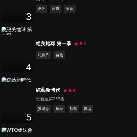
版｜2026 Fubon Angels 開季
媒體發佈會 | ofiii全免費影視平
第1234集 泰劇《Unlimited
烹飪
旅遊
美食
3
台
Love無限愛公司》NackPat-
17
分鐘
Snack,Patcha專訪
第1235集 Netflix《獵犬2》製
絕美地球 第一季
8.4
作發佈會 - 禹棹煥,李相二,Rain
3
分鐘
紀錄片
自然
4
第1236集 G.E.M.鄧紫棋【I
AM GLORIA世界巡迴演唱會
2
分鐘
2.0】台北站
綜藝新時代
8.3
更新至第355集
第1237集 泰劇《愛情毒藥
Poisonous Love》GinJay
實境秀
旅遊
綜藝
職場
5
17
分鐘
Ginny,Jayna 獨家專訪
第1238集 起亞虎啦啦隊APEX