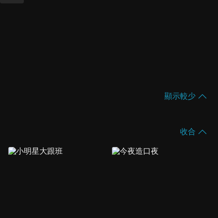
顯示較少
收合