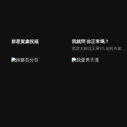
群星賀歲祝福
我就問 你正常嗎？
荒謬大師沈玉琳VS.知性作家​​于美人，首次聯手主持！雙方展現犀利又幽默的獨特主持風格引爆辛辣話題！