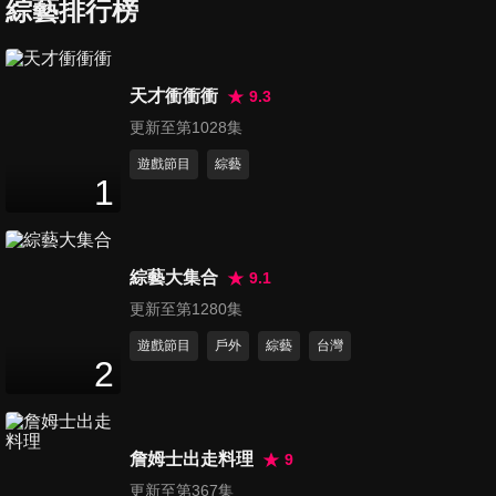
莉蓮-The Story of us》《The
綜藝排行榜
1
分鐘
Love We've Made》嗨翻高雄
第1230集 謝金燕化身電音女
天才衝衝衝
9.3
王！嗨唱《練舞功》
更新至第1028集
2
分鐘
遊戲節目
綜藝
1
第1231集 滅火器嗨翻高雄演唱
《海上的人》《人生》！現場
7
分鐘
公開重磅消息太驚喜
綜藝大集合
9.1
第1232集 A-Lin <歌跡
更新至第1280集
Journey>巡迴演唱會2026 上
遊戲節目
戶外
綜藝
台灣
11
分鐘
海站
2
第1233集 【朴星垠 南珉貞 李
珠珢 李晧禎 李雅英】富邦五本
詹姆士出走料理
9
16
分鐘
柱合體！發布會會後聯訪完整
更新至第367集