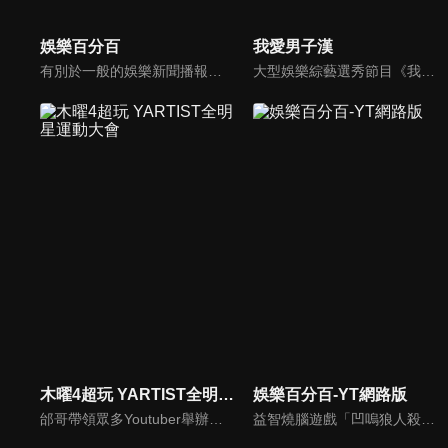
娛樂百分百
我愛男子漢
有別於一般的娛樂新聞播報，透過遊戲、粉絲互動認識大明星們的真性情，歌唱單元讓你享受歌手們天籟般的歌聲，各式專題報導是為最佳懶人包，掌握最新娛樂動態，求新求變的節目單元刺激你的感官、滿足你的視覺，帶給你滿滿的歡笑，洗去整日的疲憊！
大型娛樂綜藝選秀節目《我愛男子漢》強勢登場！打造全新華語男子團體！各個參賽者無不卯足全力，使出看家本領只為登上夢想殿堂！為了擄獲評審芳心，哪些參賽者會使出意想不到的絕招呢？獨家精彩內容搶先看，想知道有什麼大來賓大駕光臨？想知道有那些爆笑互動內容？
木曜4超玩 YARTIST全明星運動大會
娛樂百分百-YT網路版
邰哥帶領眾多Youtuber舉辦運動會，全部人都動起來！木曜4超玩傾盡全力全新大型力作，集結YARTIST一同揮灑汗水爭取榮譽！
益智燒腦遊戲「凹嗚狼人殺」激發你的邏輯推理能力，偶像巨星雲集，全球娛樂資訊，一手掌握不脫節！2025全新升級改版，盡在《娛樂百分百-YT網路版》！