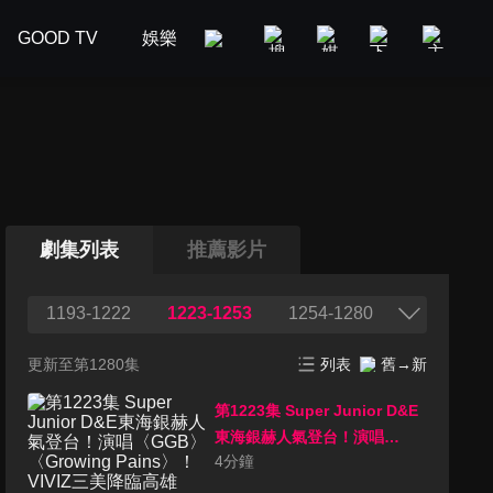
GOOD TV
娛樂
美食旅遊
新聞政論
汽車
劇集列表
推薦影片
1193-1222
1223-1253
1254-1280
更新至第1280集
列表
舊→新
第1223集 Super Junior D&E
東海銀赫人氣登台！演唱
4
分鐘
〈GGB〉〈Growing
Pains〉！VIVIZ三美降臨高雄