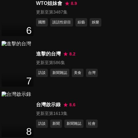
- 申惠齡,劉世理,趙多彬,鄭嘉睿
WTO姐妹會
8.9
9
分鐘
專訪
更新至第3487集
國際
談話性節目
綜藝
娛樂
第1239集 三星獅啦啦隊
6
Twinkle - 朴慧仁,李奎利,朴智
8
分鐘
英,信妃專訪
進擊的台灣
8.2
第1240集 韓職啦啦隊 - 徐如
更新至第586集
辰,宋旼校,龍京雅,車睿娜專訪
12
分鐘
訪談
新聞雜誌
美食
台灣
7
第1241集 SeaKeen 《2026
FM》台北站-GMM 誰說他們是
44
分鐘
宿敵 ไหนใครว่าพวกมันไม่ถูกกัน
台灣啟示錄
8.6
Head 2 Head
更新至第1613集
第1242集 GMM-CLO’VER &
訪談
新聞
新聞雜誌
社會
FELIZZ 《T-POP
8
54
分鐘
SHOWCASE》