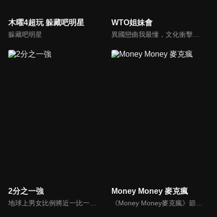
木曜4超玩 躲藏吧明星
WTO姐妹會
躲藏吧明星
異國戀曲我最懂，文化衝擊大不同！到底新住民怎麼看台灣？讓我們與主持人和來自世界各地的外國朋友，一起聊聊不同國家文化差異、衝擊、風俗、語言學習經驗、婚姻生活等。
2分之一強
Money Money 麥克瘋
地球上男女比例將近一比一，也就是有二分之一的女人。我們認為新世代的女人不論在能力、經濟、教育、工作上都不輸男人，這些獨立自主的女人早已撐起半邊天，她們有自己的價值觀和感情觀，我們稱她們是『二分之一強』。
《Money Money麥克瘋》節目強調不比音準、不比音色，也不比外型、外貌、氣質、長相等如何，只強調只要歌詞記得牢，就可以參加比賽。