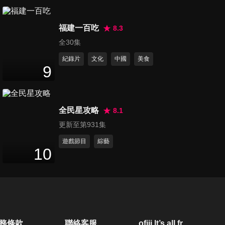
第1243集 李多慧超清涼專訪 -
福建一百吃
百吉50週年記者會
8.3
5
分鐘
全30集
紀錄片
文化
中國
美食
第1244集 動力火車一路向前
9
世界巡迴演唱會台北旗艦場
8
分鐘
DAY1
全民星攻略
8.1
第1245集 動力火車一路向前
更新至第931集
世界巡迴演唱會台北旗艦場
6
分鐘
DAY2
遊戲節目
綜藝
10
第1246集 動力火車一路向前
世界巡迴演唱會台北旗艦場
5
分鐘
DAY3
第1247集 強仁《LOVE IS
務條款
聯絡客服
ofiii lt’s all free