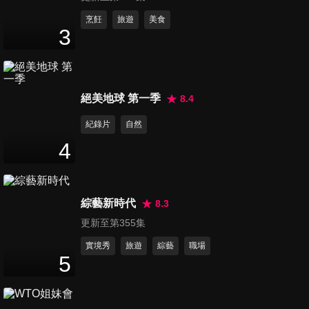
版｜2026 Fubon Angels 開季
媒體發佈會 | ofiii全免費影視平
第1234集 泰劇《Unlimited
烹飪
旅遊
美食
3
台
Love無限愛公司》NackPat-
17
分鐘
Snack,Patcha專訪
第1235集 Netflix《獵犬2》製
絕美地球 第一季
8.4
作發佈會 - 禹棹煥,李相二,Rain
3
分鐘
紀錄片
自然
4
第1236集 G.E.M.鄧紫棋【I
AM GLORIA世界巡迴演唱會
2
分鐘
2.0】台北站
綜藝新時代
8.3
更新至第355集
第1237集 泰劇《愛情毒藥
Poisonous Love》GinJay
實境秀
旅遊
綜藝
職場
5
17
分鐘
Ginny,Jayna 獨家專訪
第1238集 起亞虎啦啦隊APEX