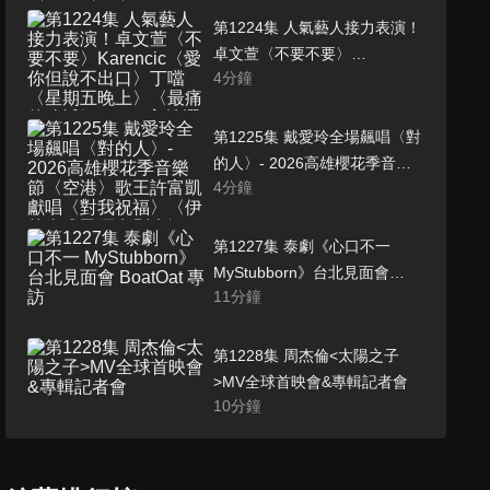
〈Shhh!〉〈PULL UP〉-
第1224集 人氣藝人接力表演！
2026高雄櫻花季音樂節
卓文萱〈不要不要〉
4
分鐘
Karencic〈愛你但說不出口〉
丁噹〈星期五晚上〉〈最痛的
遺憾〉- 2026高雄櫻花季音樂
第1225集 戴愛玲全場飆唱〈對
節
的人〉- 2026高雄櫻花季音樂
4
分鐘
節〈空港〉歌王許富凱獻唱
〈對我祝福〉〈伊的身邊已經
有別人〉
第1227集 泰劇《心口不一
MyStubborn》台北見面會
11
分鐘
BoatOat 專訪
第1228集 周杰倫<太陽之子
>MV全球首映會&專輯記者會
10
分鐘
第1229集 milet演唱《葬送的芙