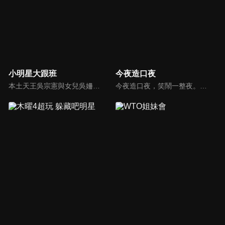
小明星大跟班
今夜造口夜
本土天王吳宗憲與女兒吳姍儒（Sandy）搭檔主持，每集邀請來賓暢談演藝圈大小事，父女檔聯手笑果十足，老梗搭上新世代，最新組合強勢登場！
今夜造口夜，笑鬧一整夜。以網路自製嘲諷節目走紅、在網路擁有廣大支持群眾和影響力的主播「視網膜」，藉此一揉合綜藝與喜劇之談話性節目，帶觀眾以輕鬆之方式，瞭解時下最熱門、最能引起共鳴的社會議題、現象和人物。 多元的切入角度、最輕鬆易懂的議題剖析、言論尺度不設限！