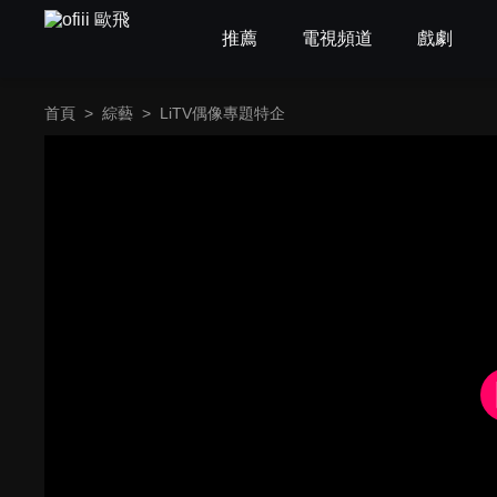
推薦
電視頻道
戲劇
首頁
>
綜藝
>
LiTV偶像專題特企