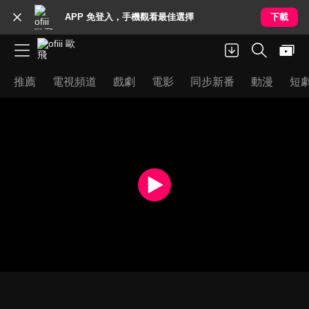
APP 免登入，手機觀看最佳選擇
下載
推薦
電視頻道
戲劇
電影
同步新番
動漫
短