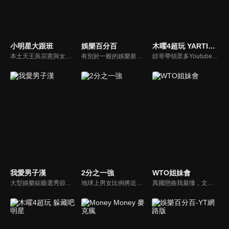
小明星大跟班
娛樂百分百
木曜4超玩 YARTIST全明星運動大會
本土天王吳宗憲與女兒吳姍儒（Sandy）搭檔主持，每集邀請來賓暢談演藝圈大小事，父女檔聯手笑果十足，老梗搭上新世代，最新組合強勢登場！
有別於一般的娛樂新聞播報，透過遊戲、粉絲互動認識大明星們的真性情，歌唱單元讓你享受歌手們天籟般的歌聲，各式專題報導是為最佳懶人包，掌握最新娛樂動態，求新求變的節目單元刺激你的感官、滿足你的視覺，帶給你滿滿的歡笑，洗去整日的疲憊！
邰哥帶領眾多Youtuber舉辦運動會，全部人都動起來！木曜4超玩傾盡全力全新大型力作，集結YARTIST一同揮灑汗水爭取榮譽！
我愛男子漢
2分之一強
WTO姐妹會
大型娛樂綜藝選秀節目《我愛男子漢》強勢登場！打造全新華語男子團體！各個參賽者無不卯足全力，使出看家本領只為登上夢想殿堂！為了擄獲評審芳心，哪些參賽者會使出意想不到的絕招呢？獨家精彩內容搶先看，想知道有什麼大來賓大駕光臨？想知道有那些爆笑互動內容？
地球上男女比例將近一比一，也就是有二分之一的女人。我們認為新世代的女人不論在能力、經濟、教育、工作上都不輸男人，這些獨立自主的女人早已撐起半邊天，她們有自己的價值觀和感情觀，我們稱她們是『二分之一強』。
異國戀曲我最懂，文化衝擊大不同！到底新住民怎麼看台灣？讓我們與主持人和來自世界各地的外國朋友，一起聊聊不同國家文化差異、衝擊、風俗、語言學習經驗、婚姻生活等。