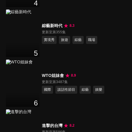
4
綜藝新時代
8.3
更新至第355集
實境秀
旅遊
綜藝
職場
5
WTO姐妹會
8.9
更新至第3487集
國際
談話性節目
綜藝
娛樂
6
進擊的台灣
8.2
更新至第586集