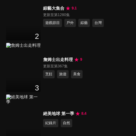
綜藝大集合
9.1
更新至第1280集
遊戲節目
戶外
綜藝
台灣
2
詹姆士出走料理
9
更新至第367集
烹飪
旅遊
美食
3
絕美地球 第一季
8.4
紀錄片
自然