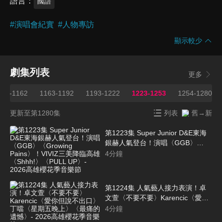
語言
國語
#
演唱會紀實
#
人物專訪
顯示較少
劇集列表
更多
133-1162
1163-1192
1193-1222
1223-1253
1254-1280
更新至第1280集
列表
舊→新
第1223集 Super Junior D&E東海
銀赫人氣登台！演唱〈GGB〉
〈Growing Pains〉！VIVIZ三美降
4
分鐘
臨高雄〈Shhh!〉〈PULL UP〉-
2026高雄櫻花季音樂節
第1224集 人氣藝人接力表演！卓
文萱〈不要不要〉Karencic〈愛你
但說不出口〉丁噹〈星期五晚上〉
4
分鐘
〈最痛的遺憾〉- 2026高雄櫻花季