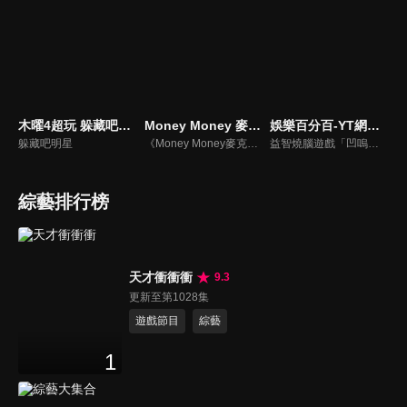
木曜4超玩 躲藏吧明星
Money Money 麥克瘋
娛樂百分百-YT網路版
躲藏吧明星
《Money Money麥克瘋》節目強調不比音準、不比音色，也不比外型、外貌、氣質、長相等如何，只強調只要歌詞記得牢，就可以參加比賽。
益智燒腦遊戲「凹嗚狼人殺」激發你的邏輯推理能力，偶像巨星雲集，全球娛樂資訊，一手掌握不脫節！2025全新升級改版，盡在《娛樂百分百-YT網路版》！
綜藝排行榜
天才衝衝衝
9.3
更新至第1028集
遊戲節目
綜藝
1