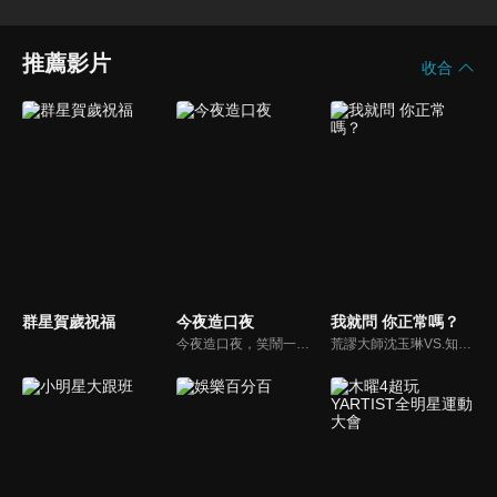
推薦影片
收合
群星賀歲祝福
今夜造口夜
我就問 你正常嗎？
今夜造口夜，笑鬧一整夜。以網路自製嘲諷節目走紅、在網路擁有廣大支持群眾和影響力的主播「視網膜」，藉此一揉合綜藝與喜劇之談話性節目，帶觀眾以輕鬆之方式，瞭解時下最熱門、最能引起共鳴的社會議題、現象和人物。 多元的切入角度、最輕鬆易懂的議題剖析、言論尺度不設限！
荒謬大師沈玉琳VS.知性作家​​于美人，首次聯手主持！雙方展現犀利又幽默的獨特主持風格引爆辛辣話題！