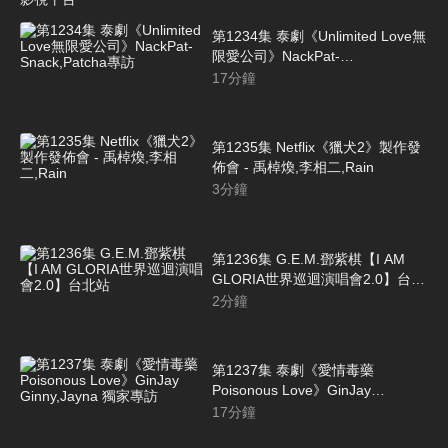
ofiii全免費影視平台
第1234集 泰劇《Unlimited Love無
限愛公司》NackPat-
Snack,Patcha專訪
17
分鐘
第1235集 Netflix《獵犬2》製作發
佈會 - 禹棹煥,李相二,Rain
3
分鐘
第1236集 G.E.M.鄧紫棋【I AM
GLORIA世界巡迴演唱會2.0】台北
站
2
分鐘
第1237集 泰劇《愛情毒藥
Poisonous Love》GinJay
Ginny,Jayna 獨家專訪
17
分鐘