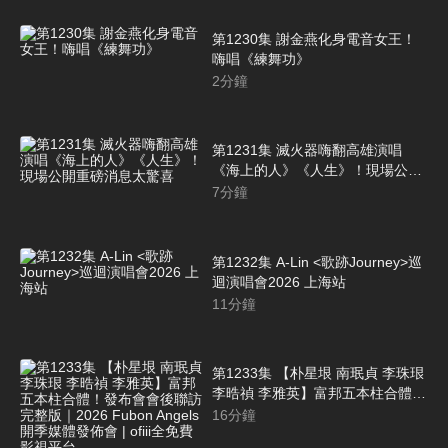
第1230集 謝金燕化身電音女王！
嗨唱《練舞功》
2
分鐘
第1231集 滅火器嗨翻高雄演唱
《海上的人》《人生》！現場公開
重磅消息太驚喜
7
分鐘
第1232集 A-Lin <歌跡Journey>巡
迴演唱會2026 上海站
11
分鐘
第1233集 【朴星垠 南珉貞 李珠珢
李晧禎 李雅英】富邦五本柱合體！
發布會會後聯訪完整版｜2026
16
分鐘
Fubon Angels 開季媒體發佈會 |