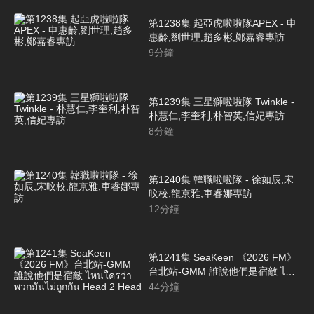
第1238集 起亞虎啦啦隊APEX - 申
惠齡,劉世理,趙多彬,鄭嘉睿專訪
9
分鐘
第1239集 三星獅啦啦隊 Twinkle -
朴慧仁,李奎利,朴智英,信妃專訪
8
分鐘
第1240集 韓職啦啦隊 - 徐如辰,宋
旼校,龍京雅,車睿娜專訪
12
分鐘
第1241集 SeaKeen 《2026 FM》
台北站-GMM 誰說他們是宿敵 ไหน
ใครว่าพวกมันไม่ถูกกัน Head 2
44
分鐘
Head