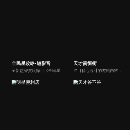
全民星攻略•短影音
天才衝衝衝
全新益智實境節目《全民星攻略》，由館長曾國城擔任把關者，考驗著每個來挑戰九宮格益智遊戲藝人明星。想要攻略九宮格關卡，透過創意聯想、邏輯推理、理想分析，才有機會獲取智慧星幣，帶走夢幻大獎。
節目精心設計的遊戲內容，包括深受觀眾喜愛並且火紅於各大專院校的【TEMPO系列】，考驗藝人用肢體表達能力以及聯想能力的【你是WORD演】、【會演是英雄】，考驗英文程度的【EAR傳耳ABC】，超簡單、超爆笑的【看你怎麼說】，以及考驗藝人反應、機智以及隊友默契的【不可能的默契】等單元，逗趣又爆笑！