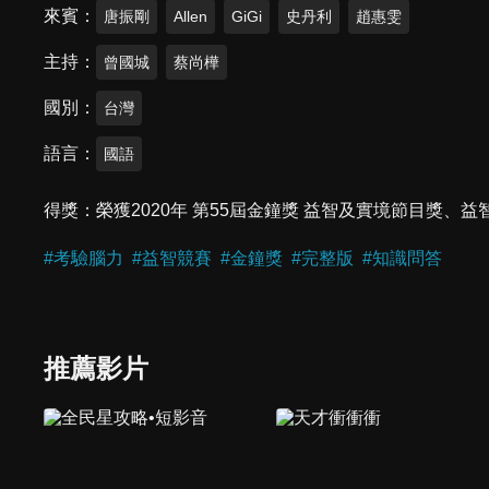
來賓
唐振剛
Allen
GiGi
史丹利
趙惠雯
主持
曾國城
蔡尚樺
國別
台灣
語言
國語
得獎
榮獲2020年 第55屆金鐘獎 益智及實境節目獎
#
考驗腦力
#
益智競賽
#
金鐘獎
#
完整版
#
知識問答
推薦影片