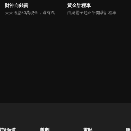
財神向錢衝
黃金計程車
天天送您50萬現金，還有汽車大獎！不考智力、體力，挑戰家人、同事、同學、朋友互相了解的成渡和共同生活經驗。快來參加《財神向前衝》大獎通通送給您。
由總霸子趙正平開著計程車在街頭隨機找尋搭車路人，進行機智問答，如果十題答對就可以拿走金元寶！如果沒有答對，就把當前獎金減一個0然後發放！另外節目中總霸子趙正平還會帶我們遍尋美食名景。
電視頻道
戲劇
電影
服