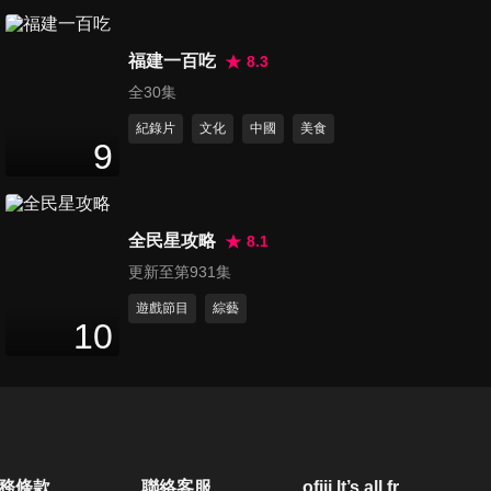
第860集 美食健康資訊隨堂考
47
分鐘
福建一百吃
8.3
全30集
紀錄片
文化
中國
美食
第861集 孩子的營養守護者
9
47
分鐘
全民星攻略
8.1
第862集 假日戶外活動大玩家
更新至第931集
47
分鐘
遊戲節目
綜藝
10
第863集 網路潮流風格專家
47
分鐘
第864集 藝能界客家幫金頭腦
務條款
聯絡客服
ofiii lt’s all free