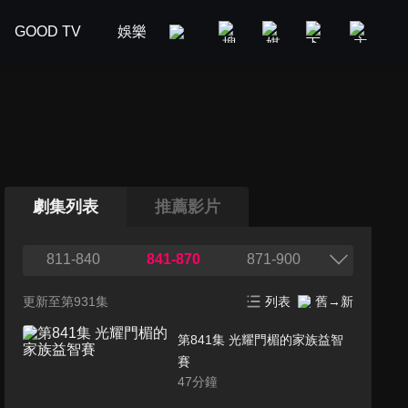
GOOD TV
娛樂
美食旅遊
新聞政論
汽車
劇集列表
推薦影片
811-840
841-870
871-900
更新至第931集
列表
舊→新
第841集 光耀門楣的家族益智
賽
47
分鐘