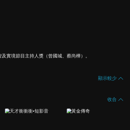
、益智及實境節目主持人獎（曾國城、蔡尚樺）。
顯示較少
收合