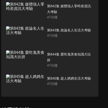
第842集 媒體強人零時差資訊
大考驗
47
分鐘
第843集 政論名人生活大考驗
47
分鐘
第844集 愛吃鬼美食知識大比
拚
47
分鐘
第845集 超人媽媽生活大考驗
47
分鐘
第846集 白袍醫師殊死戰
47
分鐘