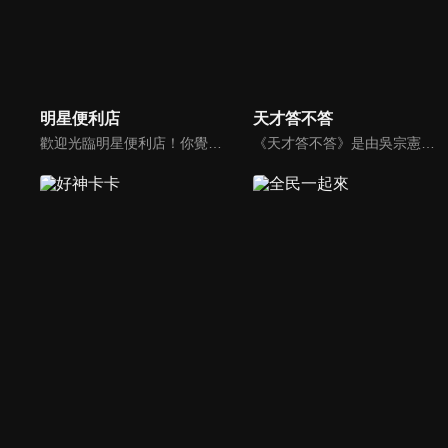
明星便利店
天才答不答
歡迎光臨明星便利店！你覺得便利店裡面有什麼？關東煮？茶葉蛋？還是讓你尖叫的大明星？一家擁有明星的便利店，到底有多稀奇，你會不會想要光臨呢？
《天才答不答》是由吳宗憲和吳怡霈共同主持的益智節目。節目設立高額的獎金來考驗藝人們真實的人性，同時將題目立體化，讓你身歷其境去冒險答題。更有哪些出乎意料的處罰，讓藝人羞愧的不想再答錯！一個最接近「人性」與「真實」的益智節目，現在就讓吳宗憲帶你輕鬆玩轉知識。