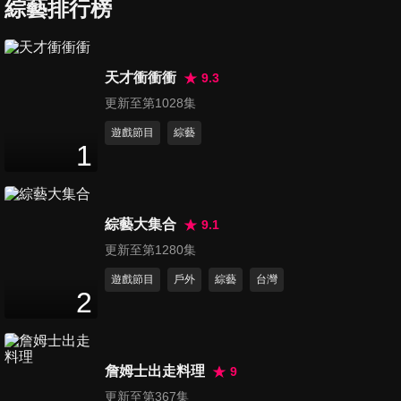
綜藝排行榜
第847集 夏日窈窕進補大過招
天才衝衝衝
9.3
47
分鐘
更新至第1028集
遊戲節目
綜藝
1
第848集 名嘴智商排行激戰
47
分鐘
綜藝大集合
9.1
第849集 生活大玩家品味競賽
更新至第1280集
47
分鐘
遊戲節目
戶外
綜藝
台灣
2
第850集 美食專家火爆PK
47
分鐘
詹姆士出走料理
9
更新至第367集