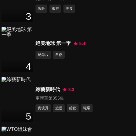
第851集 政治圈女神智力測驗
烹飪
旅遊
美食
3
47
分鐘
第852集 行腳天下生活知識王
絕美地球 第一季
8.4
47
分鐘
紀錄片
自然
4
第853集 斜槓強人爭霸戰
47
分鐘
綜藝新時代
8.3
更新至第355集
第854集 旅遊住房知識大會考
47
分鐘
實境秀
旅遊
綜藝
職場
5
第855集 在台灣的外籍生活大