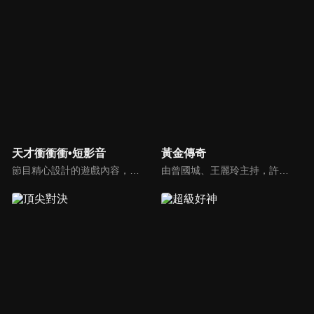
天才衝衝衝•短影音
黃金傳奇
節目精心設計的遊戲內容，包括深受觀眾喜愛並且火紅於各大專院校的【TEMPO系列】，考驗藝人用肢體表達能力以及聯想能力的【你是WORD演】、【會演是英雄】，考驗英文程度的【EAR傳耳ABC】，超簡單、超爆笑的【看你怎麼說】，以及考驗藝人反應、機智以及隊友默契的【不可能的默契】等單元，逗趣又爆笑！
由曾國城、王麗玲主持，許多人記憶中的經典外景綜藝節目之一。每次闖關成功的隊伍，可獲得藏寶圖；拼湊出完整藏寶圖者，可憑著藏寶圖提示至寶箱放置處；最後以正確寶箱之正確答案鑰匙開啟成功者，除隊長本身外的每位參賽者，即可獲得價值新台幣5萬元之黃金金牌。