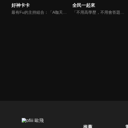
好神卡卡
全民一起來
最有Fu的主持組合：「A咖天王」徐乃麟+「好神天心」朱芯儀+「真理大學校花」洪棠+「台大獸醫碩士」LYDIA。遊戲的層層關卡，來賓必須要和主持人比反應，比記憶，比機智，比膽識，幸運女神的眷顧與遠離永遠都是個未知數！
「不用高學歷，不用會答題，全民一起來，獎金拿不完！」《全民一起來》是一檔結合手機遊戲的大型現場直播益智節目，「記憶、觀察、反應、平衡、敏捷...」，多道關卡考驗挑戰者的多元智能及體能，見證藝人明星各項不可思議的挑戰。
推薦