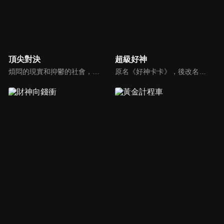
頂尖對決
超級好神
煩悶的現實和抑鬱的社會，你需要的就是笑、大聲笑、開口笑，《頂尖對決》就要你笑到落ㄟ骸，最具綜藝實力的庹宗康，和喜感十足的納豆各自領軍對抗，藝人搞笑pk笑果十足，《頂尖對決》讓你忘掉一週煩惱！
原名《好神卡卡》，後改名為《超級好神》，是一檔益智類綜藝節目，由「A咖天王」徐乃麟搭配黃鐙輝主持。「好神智慧王」、「好神記憶王」、「誰是爆點王」、「好神送好禮」四個單元，讓來賓一較高下。比反應，比記憶，比機智，比膽識，幸運女神的眷顧與遠離永遠都是個未知數！