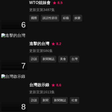
師
WTO姐妹會
8.9
47
分鐘
更新至第3487集
國際
談話性節目
綜藝
娛樂
第856集 社長之路候選人口試
6
大會
47
分鐘
進擊的台灣
8.2
第857集 流量密碼神人大戰
47
分鐘
更新至第586集
訪談
新聞雜誌
美食
台灣
7
第858集 導師們的生活常識測
驗
47
分鐘
台灣啟示錄
8.6
更新至第1613集
第859集 爸媽樂活計劃大過招
訪談
新聞
新聞雜誌
社會
47
分鐘
8