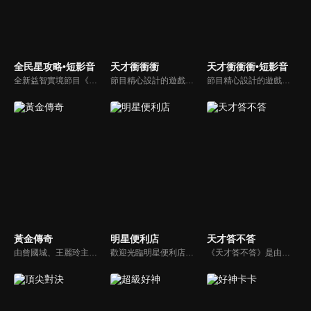
全民星攻略•短影音
天才衝衝衝
天才衝衝衝•短影音
全新益智實境節目《全民星攻略》，由館長曾國城擔任把關者，考驗著每個來挑戰九宮格益智遊戲藝人明星。想要攻略九宮格關卡，透過創意聯想、邏輯推理、理想分析，才有機會獲取智慧星幣，帶走夢幻大獎。
節目精心設計的遊戲內容，包括深受觀眾喜愛並且火紅於各大專院校的【TEMPO系列】，考驗藝人用肢體表達能力以及聯想能力的【你是WORD演】、【會演是英雄】，考驗英文程度的【EAR傳耳ABC】，超簡單、超爆笑的【看你怎麼說】，以及考驗藝人反應、機智以及隊友默契的【不可能的默契】等單元，逗趣又爆笑！
節目精心設計的遊戲內容，包括深受觀眾喜愛並且火紅於各大專院校的【TEMPO系列】，考驗藝人用肢體表達能力以及聯想能力的【你是WORD演】、【會演是英雄】，考驗英文程度的【EAR傳耳ABC】，超簡單、超爆笑的【看你怎麼說】，以及考驗藝人反應、機智以及隊友默契的【不可能的默契】等單元，逗趣又爆笑！
黃金傳奇
明星便利店
天才答不答
由曾國城、王麗玲主持，許多人記憶中的經典外景綜藝節目之一。每次闖關成功的隊伍，可獲得藏寶圖；拼湊出完整藏寶圖者，可憑著藏寶圖提示至寶箱放置處；最後以正確寶箱之正確答案鑰匙開啟成功者，除隊長本身外的每位參賽者，即可獲得價值新台幣5萬元之黃金金牌。
歡迎光臨明星便利店！你覺得便利店裡面有什麼？關東煮？茶葉蛋？還是讓你尖叫的大明星？一家擁有明星的便利店，到底有多稀奇，你會不會想要光臨呢？
《天才答不答》是由吳宗憲和吳怡霈共同主持的益智節目。節目設立高額的獎金來考驗藝人們真實的人性，同時將題目立體化，讓你身歷其境去冒險答題。更有哪些出乎意料的處罰，讓藝人羞愧的不想再答錯！一個最接近「人性」與「真實」的益智節目，現在就讓吳宗憲帶你輕鬆玩轉知識。