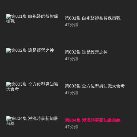
第801集 白袍醫師益智保衛戰
47
分鐘
第802集 誰是經營之神
47
分鐘
第803集 全方位型男知識大會考
47
分鐘
第804集 潮流時事新知最前線
47
分鐘