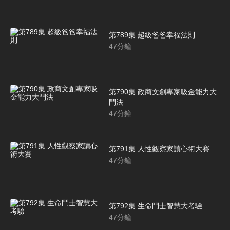
第789集 超級爸爸幸福法則
47
分鐘
第790集 政商文創專家吸金能力大
鬥法
47
分鐘
第791集 人性觀察家讀心術大賽
47
分鐘
第792集 生命鬥士智慧大考驗
47
分鐘