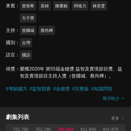
來賓
曾智希
若綺
陳重銘
阿格力
林奕雯
方子齊
主持
曾國城
蔡尚樺
國別
台灣
語言
國語
得獎
榮獲2020年 第55屆金鐘獎 益智及實境節目獎、益
智及實境節目主持人獎（曾國城、蔡尚樺）。
#
考驗腦力
#
益智競賽
#
金鐘獎
#
完整版
#
知識問答
顯示較少
劇集列表
更多
720
721-750
751-780
781-810
811-840
841-870
87