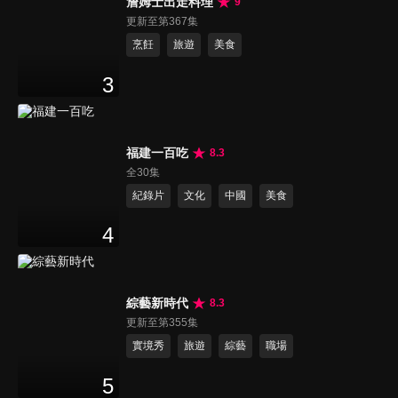
詹姆士出走料理
9
更新至第367集
烹飪
旅遊
美食
3
福建一百吃
8.3
全30集
紀錄片
文化
中國
美食
4
綜藝新時代
8.3
更新至第355集
實境秀
旅遊
綜藝
職場
5