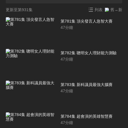
更新至第931集
列表
舊→新
第781集 頂尖發言人急智大賽
47
分鐘
第782集 聰明女人理財能力測驗
47
分鐘
第783集 新科議員最強大腦賽
47
分鐘
第784集 超會演的英雄智慧賽
47
分鐘