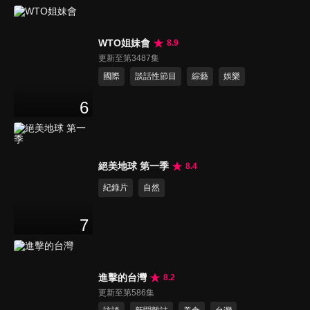
WTO姐妹會
8.9
更新至第3487集
國際
談話性節目
綜藝
娛樂
6
絕美地球 第一季
8.4
紀錄片
自然
7
進擊的台灣
8.2
更新至第586集