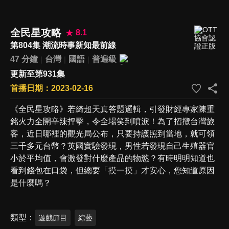
全民星攻略
8.1
第804集 潮流時事新知最前線
47 分鐘
台灣
國語
普遍級
更新至第931集
首播日期：2023-02-16
《全民星攻略》若綺超天真答題邏輯，引發財經專家陳重
銘火力全開辛辣抨擊，令全場笑到噴淚！為了招攬台灣旅
客，近日哪裡的觀光局公布，只要持護照到當地，就可領
三千多元台幣？英國實驗發現，男性若發現自己生殖器官
小於平均值，會激發對什麼產品的物慾？有時明明知道也
看到錢包在口袋，但總要「摸一摸」才安心，您知道原因
是什麼嗎？
類型
遊戲節目
綜藝