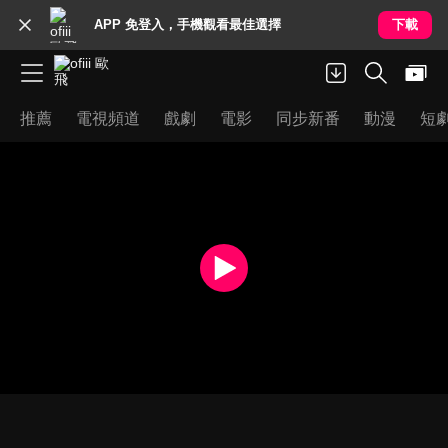
APP 免登入，手機觀看最佳選擇
下載
推薦
電視頻道
戲劇
電影
同步新番
動漫
短