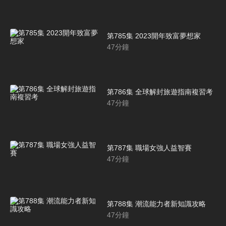
第785集 2023開年致富夢想家
47
分鐘
第786集 全球解封旅遊指南複習考
47
分鐘
第787集 職場女強人益智賽
47
分鐘
第788集 潮流能力者新知識攻略
47
分鐘