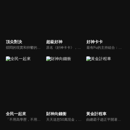
頂尖對決
超級好神
好神卡卡
煩悶的現實和抑鬱的社會，你需要的就是笑、大聲笑、開口笑，《頂尖對決》就要你笑到落ㄟ骸，最具綜藝實力的庹宗康，和喜感十足的納豆各自領軍對抗，藝人搞笑pk笑果十足，《頂尖對決》讓你忘掉一週煩惱！
原名《好神卡卡》，後改名為《超級好神》，是一檔益智類綜藝節目，由「A咖天王」徐乃麟搭配黃鐙輝主持。「好神智慧王」、「好神記憶王」、「誰是爆點王」、「好神送好禮」四個單元，讓來賓一較高下。比反應，比記憶，比機智，比膽識，幸運女神的眷顧與遠離永遠都是個未知數！
最有Fu的主持組合：「A咖天王」徐乃麟+「好神天心」朱芯儀+「真理大學校花」洪棠+「台大獸醫碩士」LYDIA。遊戲的層層關卡，來賓必須要和主持人比反應，比記憶，比機智，比膽識，幸運女神的眷顧與遠離永遠都是個未知數！
全民一起來
財神向錢衝
黃金計程車
「不用高學歷，不用會答題，全民一起來，獎金拿不完！」《全民一起來》是一檔結合手機遊戲的大型現場直播益智節目，「記憶、觀察、反應、平衡、敏捷...」，多道關卡考驗挑戰者的多元智能及體能，見證藝人明星各項不可思議的挑戰。
天天送您50萬現金，還有汽車大獎！不考智力、體力，挑戰家人、同事、同學、朋友互相了解的成渡和共同生活經驗。快來參加《財神向前衝》大獎通通送給您。
由總霸子趙正平開著計程車在街頭隨機找尋搭車路人，進行機智問答，如果十題答對就可以拿走金元寶！如果沒有答對，就把當前獎金減一個0然後發放！另外節目中總霸子趙正平還會帶我們遍尋美食名景。