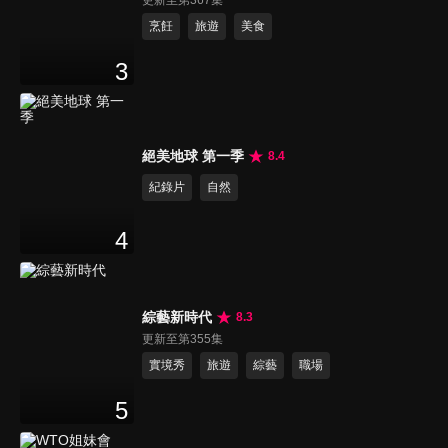
更新至第367集
烹飪
旅遊
美食
3
絕美地球 第一季
8.4
紀錄片
自然
4
綜藝新時代
8.3
更新至第355集
實境秀
旅遊
綜藝
職場
5