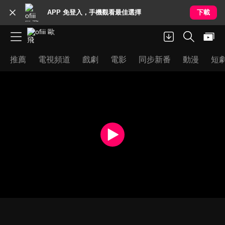
APP 免登入，手機觀看最佳選擇
下載
推薦
電視頻道
戲劇
電影
同步新番
動漫
短