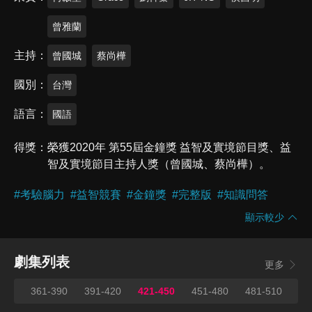
曾雅蘭
主持
曾國城
蔡尚樺
國別
台灣
語言
國語
得獎
榮獲2020年 第55屆金鐘獎 益智及實境節目獎、益
智及實境節目主持人獎（曾國城、蔡尚樺）。
#
考驗腦力
#
益智競賽
#
金鐘獎
#
完整版
#
知識問答
顯示較少
劇集列表
更多
360
361-390
391-420
421-450
451-480
481-510
51