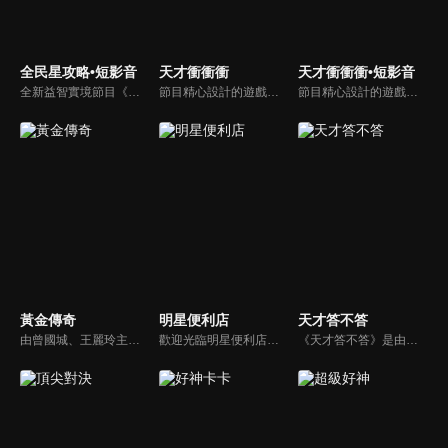
全民星攻略•短影音
天才衝衝衝
天才衝衝衝•短影音
全新益智實境節目《全民星攻略》，由館長曾國城擔任把關者，考驗著每個來挑戰九宮格益智遊戲藝人明星。想要攻略九宮格關卡，透過創意聯想、邏輯推理、理想分析，才有機會獲取智慧星幣，帶走夢幻大獎。
節目精心設計的遊戲內容，包括深受觀眾喜愛並且火紅於各大專院校的【TEMPO系列】，考驗藝人用肢體表達能力以及聯想能力的【你是WORD演】、【會演是英雄】，考驗英文程度的【EAR傳耳ABC】，超簡單、超爆笑的【看你怎麼說】，以及考驗藝人反應、機智以及隊友默契的【不可能的默契】等單元，逗趣又爆笑！
節目精心設計的遊戲內容，包括深受觀眾喜愛並且火紅於各大專院校的【TEMPO系列】，考驗藝人用肢體表達能力以及聯想能力的【你是WORD演】、【會演是英雄】，考驗英文程度的【EAR傳耳ABC】，超簡單、超爆笑的【看你怎麼說】，以及考驗藝人反應、機智以及隊友默契的【不可能的默契】等單元，逗趣又爆笑！
黃金傳奇
明星便利店
天才答不答
由曾國城、王麗玲主持，許多人記憶中的經典外景綜藝節目之一。每次闖關成功的隊伍，可獲得藏寶圖；拼湊出完整藏寶圖者，可憑著藏寶圖提示至寶箱放置處；最後以正確寶箱之正確答案鑰匙開啟成功者，除隊長本身外的每位參賽者，即可獲得價值新台幣5萬元之黃金金牌。
歡迎光臨明星便利店！你覺得便利店裡面有什麼？關東煮？茶葉蛋？還是讓你尖叫的大明星？一家擁有明星的便利店，到底有多稀奇，你會不會想要光臨呢？
《天才答不答》是由吳宗憲和吳怡霈共同主持的益智節目。節目設立高額的獎金來考驗藝人們真實的人性，同時將題目立體化，讓你身歷其境去冒險答題。更有哪些出乎意料的處罰，讓藝人羞愧的不想再答錯！一個最接近「人性」與「真實」的益智節目，現在就讓吳宗憲帶你輕鬆玩轉知識。