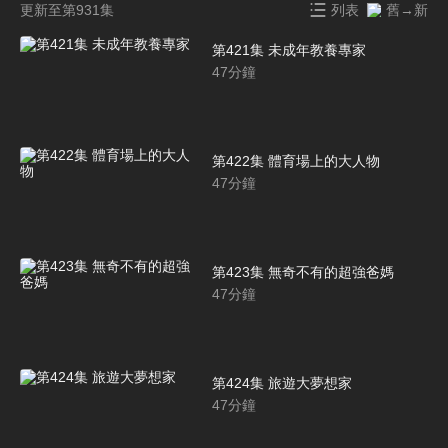
更新至第931集
列表
舊→新
第421集 未成年教養專家
47
分鐘
第422集 體育場上的大人物
47
分鐘
第423集 無奇不有的超強爸媽
47
分鐘
第424集 旅遊大夢想家
47
分鐘