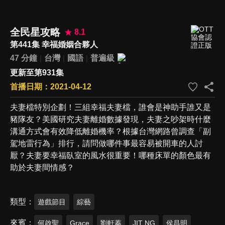
全民星攻略
8.1
第441集 幸福婚姻合夥人
47 分鐘
台灣
國語
普遍級
更新至第931集
首播日期：2021-04-12
夫妻檔特別企劃！三組幸福夫妻檔，誰會是神助手誰又是
豬隊友？美國研究夫妻離婚數據發現，夫妻之吵架時什麼
溝通方式會有效降低離婚機率？根據台灣網路曾調查「副
駕地雷行為」排行，請問做哪件事最容易被開車的人討
厭？夫妻要幸福臥室的風水很重要！哪種床單的顏色最有
助於夫妻間情感？
類型
遊戲節目
綜藝
來賓
何啟聖
Grace
劉軒蓁
JIT NG
侯昌明