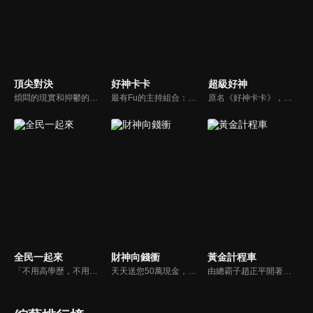
頂尖對決
好神卡卡
超級好神
煩悶的現實和抑鬱的社會，你需要的就是笑、大聲笑、開口笑，《頂尖對決》就要你笑到落ㄟ骸，最具綜藝實力的庹宗康，和喜感十足的納豆各自領軍對抗，藝人搞笑pk笑果十足，《頂尖對決》讓你忘掉一週煩惱！
最有Fu的主持組合：「A咖天王」徐乃麟+「好神天心」朱芯儀+「真理大學校花」洪棠+「台大獸醫碩士」LYDIA。遊戲的層層關卡，來賓必須要和主持人比反應，比記憶，比機智，比膽識，幸運女神的眷顧與遠離永遠都是個未知數！
原名《好神卡卡》，後改名為《超級好神》，是一檔益智類綜藝節目，由「A咖天王」徐乃麟搭配黃鐙輝主持。「好神智慧王」、「好神記憶王」、「誰是爆點王」、「好神送好禮」四個單元，讓來賓一較高下。比反應，比記憶，比機智，比膽識，幸運女神的眷顧與遠離永遠都是個未知數！
全民一起來
財神向錢衝
黃金計程車
「不用高學歷，不用會答題，全民一起來，獎金拿不完！」《全民一起來》是一檔結合手機遊戲的大型現場直播益智節目，「記憶、觀察、反應、平衡、敏捷...」，多道關卡考驗挑戰者的多元智能及體能，見證藝人明星各項不可思議的挑戰。
天天送您50萬現金，還有汽車大獎！不考智力、體力，挑戰家人、同事、同學、朋友互相了解的成渡和共同生活經驗。快來參加《財神向前衝》大獎通通送給您。
由總霸子趙正平開著計程車在街頭隨機找尋搭車路人，進行機智問答，如果十題答對就可以拿走金元寶！如果沒有答對，就把當前獎金減一個0然後發放！另外節目中總霸子趙正平還會帶我們遍尋美食名景。