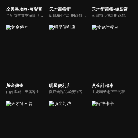
全民星攻略•短影音
天才衝衝衝
天才衝衝衝•短影音
全新益智實境節目《全民星攻略》，由館長曾國城擔任把關者，考驗著每個來挑戰九宮格益智遊戲藝人明星。想要攻略九宮格關卡，透過創意聯想、邏輯推理、理想分析，才有機會獲取智慧星幣，帶走夢幻大獎。
節目精心設計的遊戲內容，包括深受觀眾喜愛並且火紅於各大專院校的【TEMPO系列】，考驗藝人用肢體表達能力以及聯想能力的【你是WORD演】、【會演是英雄】，考驗英文程度的【EAR傳耳ABC】，超簡單、超爆笑的【看你怎麼說】，以及考驗藝人反應、機智以及隊友默契的【不可能的默契】等單元，逗趣又爆笑！
節目精心設計的遊戲內容，包括深受觀眾喜愛並且火紅於各大專院校的【TEMPO系列】，考驗藝人用肢體表達能力以及聯想能力的【你是WORD演】、【會演是英雄】，考驗英文程度的【EAR傳耳ABC】，超簡單、超爆笑的【看你怎麼說】，以及考驗藝人反應、機智以及隊友默契的【不可能的默契】等單元，逗趣又爆笑！
黃金傳奇
明星便利店
黃金計程車
由曾國城、王麗玲主持，許多人記憶中的經典外景綜藝節目之一。每次闖關成功的隊伍，可獲得藏寶圖；拼湊出完整藏寶圖者，可憑著藏寶圖提示至寶箱放置處；最後以正確寶箱之正確答案鑰匙開啟成功者，除隊長本身外的每位參賽者，即可獲得價值新台幣5萬元之黃金金牌。
歡迎光臨明星便利店！你覺得便利店裡面有什麼？關東煮？茶葉蛋？還是讓你尖叫的大明星？一家擁有明星的便利店，到底有多稀奇，你會不會想要光臨呢？
由總霸子趙正平開著計程車在街頭隨機找尋搭車路人，進行機智問答，如果十題答對就可以拿走金元寶！如果沒有答對，就把當前獎金減一個0然後發放！另外節目中總霸子趙正平還會帶我們遍尋美食名景。