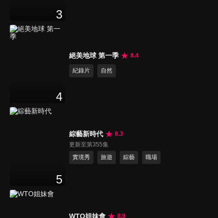
3
絕美地球 第一季
8.4
紀錄片
自然
4
綜藝新時代
8.3
更新至第355集
實境秀
旅遊
綜藝
職場
5
WTO姐妹會
8.9