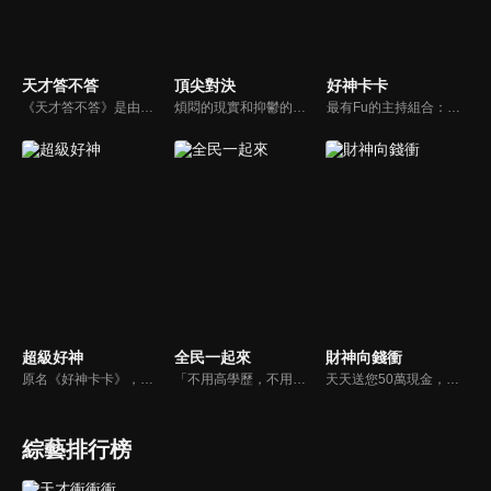
天才答不答
頂尖對決
好神卡卡
《天才答不答》是由吳宗憲和吳怡霈共同主持的益智節目。節目設立高額的獎金來考驗藝人們真實的人性，同時將題目立體化，讓你身歷其境去冒險答題。更有哪些出乎意料的處罰，讓藝人羞愧的不想再答錯！一個最接近「人性」與「真實」的益智節目，現在就讓吳宗憲帶你輕鬆玩轉知識。
煩悶的現實和抑鬱的社會，你需要的就是笑、大聲笑、開口笑，《頂尖對決》就要你笑到落ㄟ骸，最具綜藝實力的庹宗康，和喜感十足的納豆各自領軍對抗，藝人搞笑pk笑果十足，《頂尖對決》讓你忘掉一週煩惱！
最有Fu的主持組合：「A咖天王」徐乃麟+「好神天心」朱芯儀+「真理大學校花」洪棠+「台大獸醫碩士」LYDIA。遊戲的層層關卡，來賓必須要和主持人比反應，比記憶，比機智，比膽識，幸運女神的眷顧與遠離永遠都是個未知數！
超級好神
全民一起來
財神向錢衝
原名《好神卡卡》，後改名為《超級好神》，是一檔益智類綜藝節目，由「A咖天王」徐乃麟搭配黃鐙輝主持。「好神智慧王」、「好神記憶王」、「誰是爆點王」、「好神送好禮」四個單元，讓來賓一較高下。比反應，比記憶，比機智，比膽識，幸運女神的眷顧與遠離永遠都是個未知數！
「不用高學歷，不用會答題，全民一起來，獎金拿不完！」《全民一起來》是一檔結合手機遊戲的大型現場直播益智節目，「記憶、觀察、反應、平衡、敏捷...」，多道關卡考驗挑戰者的多元智能及體能，見證藝人明星各項不可思議的挑戰。
天天送您50萬現金，還有汽車大獎！不考智力、體力，挑戰家人、同事、同學、朋友互相了解的成渡和共同生活經驗。快來參加《財神向前衝》大獎通通送給您。
綜藝排行榜