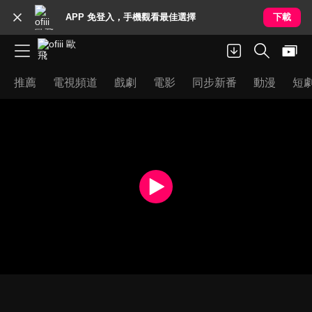
APP 免登入，手機觀看最佳選擇
下載
推薦
電視頻道
戲劇
電影
同步新番
動漫
短