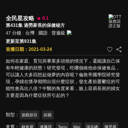
全民星攻略
8.1
第431集 過勞家長的保健秘方
47 分鐘
台灣
國語
普遍級
更新至第931集
首播日期：2021-03-24
如何在家庭、育兒與事業多頭燒的情況下，還能讓自己保
有年輕健康的狀態！研究發現，吃哪個維他命保健食品，
可以讓人大多回想起做夢的內容呢？倫敦帝國學院研究發
現，孕婦在懷孕期間出現什麼症狀，發生產前憂鬱症的可
能性會高出八倍？中醫的角度來看，臉上容易長斑的婦女
主要是因為什麼症狀所引起的？
類型
遊戲節目
綜藝
來賓
林奇葳
連珮貝
Terry
Mei
謝岳峰
陳思庭