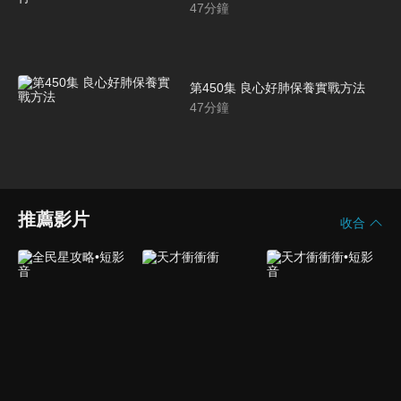
47
分鐘
第450集 良心好肺保養實戰方法
47
分鐘
推薦影片
收合