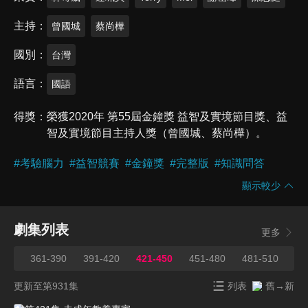
主持
曾國城
蔡尚樺
國別
台灣
語言
國語
得獎
榮獲2020年 第55屆金鐘獎 益智及實境節目獎、益
智及實境節目主持人獎（曾國城、蔡尚樺）。
#
考驗腦力
#
益智競賽
#
金鐘獎
#
完整版
#
知識問答
顯示較少
劇集列表
更多
360
361-390
391-420
421-450
451-480
481-510
51
更新至第931集
列表
舊→新