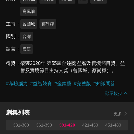
高珮喻
主持
曾國城
蔡尚樺
國別
台灣
語言
國語
得獎
榮獲2020年 第55屆金鐘獎 益智及實境節目獎、益
智及實境節目主持人獎（曾國城、蔡尚樺）。
#
考驗腦力
#
益智競賽
#
金鐘獎
#
完整版
#
知識問答
顯示較少
劇集列表
更多
330
331-360
361-390
391-420
421-450
451-480
48