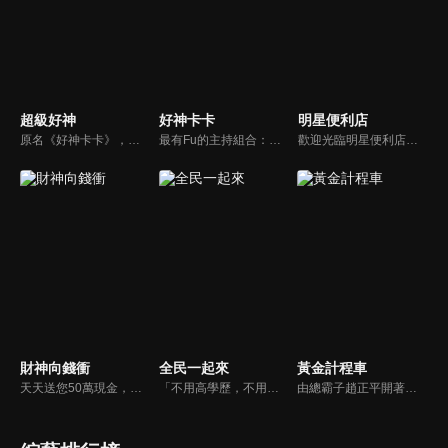
超級好神
好神卡卡
明星便利店
原名《好神卡卡》，後改名為《超級好神》，是一檔益智類綜藝節目，由「A咖天王」徐乃麟搭配黃鐙輝主持。「好神智慧王」、「好神記憶王」、「誰是爆點王」、「好神送好禮」四個單元，讓來賓一較高下。比反應，比記憶，比機智，比膽識，幸運女神的眷顧與遠離永遠都是個未知數！
最有Fu的主持組合：「A咖天王」徐乃麟+「好神天心」朱芯儀+「真理大學校花」洪棠+「台大獸醫碩士」LYDIA。遊戲的層層關卡，來賓必須要和主持人比反應，比記憶，比機智，比膽識，幸運女神的眷顧與遠離永遠都是個未知數！
歡迎光臨明星便利店！你覺得便利店裡面有什麼？關東煮？茶葉蛋？還是讓你尖叫的大明星？一家擁有明星的便利店，到底有多稀奇，你會不會想要光臨呢？
財神向錢衝
全民一起來
黃金計程車
天天送您50萬現金，還有汽車大獎！不考智力、體力，挑戰家人、同事、同學、朋友互相了解的成渡和共同生活經驗。快來參加《財神向前衝》大獎通通送給您。
「不用高學歷，不用會答題，全民一起來，獎金拿不完！」《全民一起來》是一檔結合手機遊戲的大型現場直播益智節目，「記憶、觀察、反應、平衡、敏捷...」，多道關卡考驗挑戰者的多元智能及體能，見證藝人明星各項不可思議的挑戰。
由總霸子趙正平開著計程車在街頭隨機找尋搭車路人，進行機智問答，如果十題答對就可以拿走金元寶！如果沒有答對，就把當前獎金減一個0然後發放！另外節目中總霸子趙正平還會帶我們遍尋美食名景。