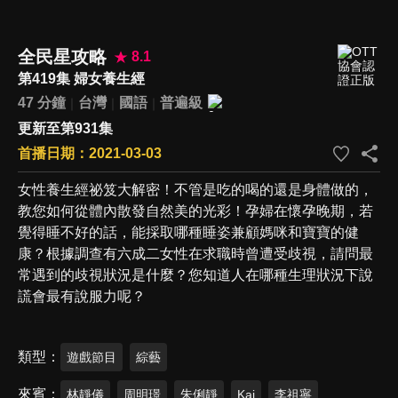
全民星攻略
8.1
第419集 婦女養生經
47 分鐘
台灣
國語
普遍級
更新至第931集
首播日期：2021-03-03
女性養生經祕笈大解密！不管是吃的喝的還是身體做的，
教您如何從體內散發自然美的光彩！孕婦在懷孕晚期，若
覺得睡不好的話，能採取哪種睡姿兼顧媽咪和寶寶的健
康？根據調查有六成二女性在求職時曾遭受歧視，請問最
常遇到的歧視狀況是什麼？您知道人在哪種生理狀況下說
謊會最有說服力呢？
類型
遊戲節目
綜藝
來賓
林靜儀
周明璟
朱俐靜
Kai
李祖寧