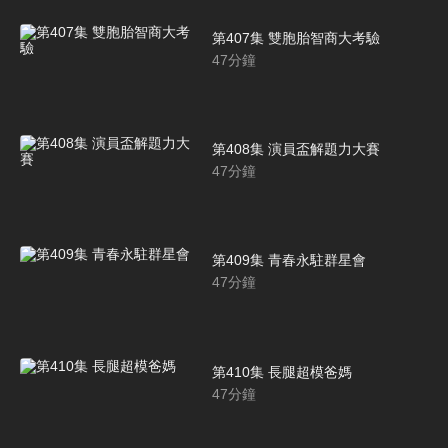
第407集 雙胞胎智商大考驗
47
分鐘
第408集 演員盃解題力大賽
47
分鐘
第409集 青春永駐群星會
47
分鐘
第410集 長腿超模爸媽
47
分鐘