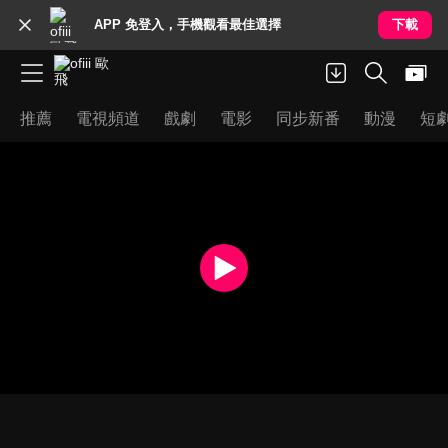
APP 免登入，手機觀看最佳選擇
下載
推薦
電視頻道
戲劇
電影
同步新番
動漫
短