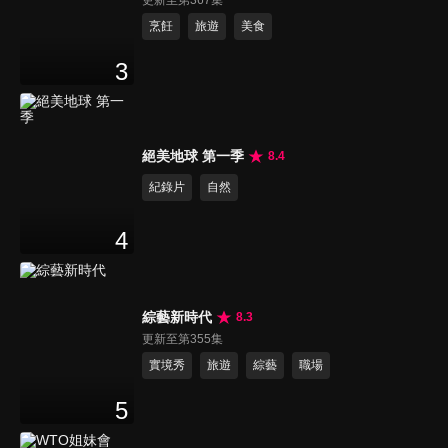
更新至第367集
烹飪
旅遊
美食
3
絕美地球 第一季
8.4
紀錄片
自然
4
綜藝新時代
8.3
更新至第355集
實境秀
旅遊
綜藝
職場
5