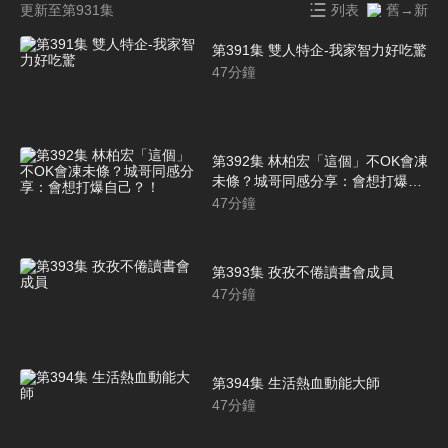
更新至第931集
列表
舊→新
第391集 雙人特企-我家智力好吃驚
47
分鐘
第392集 林柏宏「這個」不OK會凍
未條？城哥同感分享：會想打爆自
己？！
47
分鐘
第393集 孜孜不倦讀書會成員
47
分鐘
第394集 生活熱血動能大師
47
分鐘