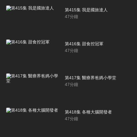
第415集 我是國旅達人
47
分鐘
第416集 甜食控冠軍
47
分鐘
第417集 醫療界爸媽小學堂
47
分鐘
第418集 各種大腦開發者
47
分鐘