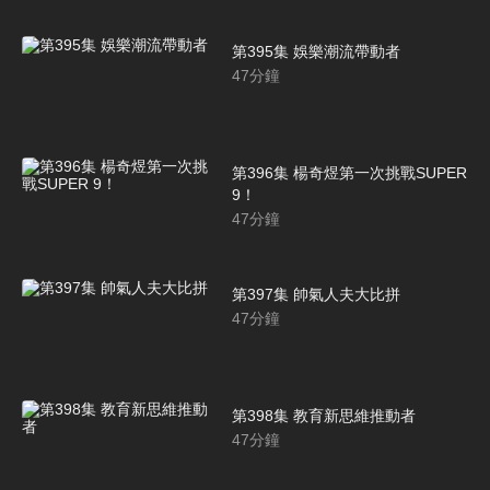
第395集 娛樂潮流帶動者
47
分鐘
第396集 楊奇煜第一次挑戰SUPER
9！
47
分鐘
第397集 帥氣人夫大比拼
47
分鐘
第398集 教育新思維推動者
47
分鐘