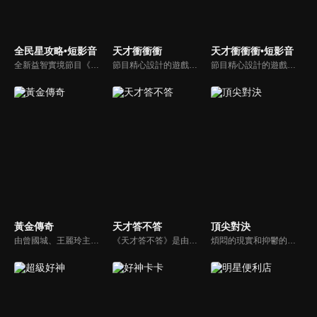
全民星攻略•短影音
天才衝衝衝
天才衝衝衝•短影音
全新益智實境節目《全民星攻略》，由館長曾國城擔任把關者，考驗著每個來挑戰九宮格益智遊戲藝人明星。想要攻略九宮格關卡，透過創意聯想、邏輯推理、理想分析，才有機會獲取智慧星幣，帶走夢幻大獎。
節目精心設計的遊戲內容，包括深受觀眾喜愛並且火紅於各大專院校的【TEMPO系列】，考驗藝人用肢體表達能力以及聯想能力的【你是WORD演】、【會演是英雄】，考驗英文程度的【EAR傳耳ABC】，超簡單、超爆笑的【看你怎麼說】，以及考驗藝人反應、機智以及隊友默契的【不可能的默契】等單元，逗趣又爆笑！
節目精心設計的遊戲內容，包括深受觀眾喜愛並且火紅於各大專院校的【TEMPO系列】，考驗藝人用肢體表達能力以及聯想能力的【你是WORD演】、【會演是英雄】，考驗英文程度的【EAR傳耳ABC】，超簡單、超爆笑的【看你怎麼說】，以及考驗藝人反應、機智以及隊友默契的【不可能的默契】等單元，逗趣又爆笑！
黃金傳奇
天才答不答
頂尖對決
由曾國城、王麗玲主持，許多人記憶中的經典外景綜藝節目之一。每次闖關成功的隊伍，可獲得藏寶圖；拼湊出完整藏寶圖者，可憑著藏寶圖提示至寶箱放置處；最後以正確寶箱之正確答案鑰匙開啟成功者，除隊長本身外的每位參賽者，即可獲得價值新台幣5萬元之黃金金牌。
《天才答不答》是由吳宗憲和吳怡霈共同主持的益智節目。節目設立高額的獎金來考驗藝人們真實的人性，同時將題目立體化，讓你身歷其境去冒險答題。更有哪些出乎意料的處罰，讓藝人羞愧的不想再答錯！一個最接近「人性」與「真實」的益智節目，現在就讓吳宗憲帶你輕鬆玩轉知識。
煩悶的現實和抑鬱的社會，你需要的就是笑、大聲笑、開口笑，《頂尖對決》就要你笑到落ㄟ骸，最具綜藝實力的庹宗康，和喜感十足的納豆各自領軍對抗，藝人搞笑pk笑果十足，《頂尖對決》讓你忘掉一週煩惱！