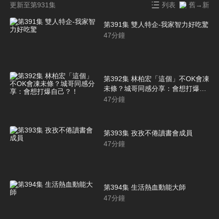
更新至第931集
列表
舊→新
第391集 雙人特企-我家智力好吃驚
47
分鐘
第392集 林柏宏「這個」不OK會凍
未條？城哥同感分享：會想打爆自
己？！
47
分鐘
第393集 孜孜不倦讀書會成員
47
分鐘
第394集 生活熱血動能大師
47
分鐘