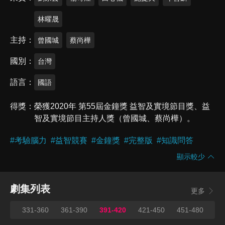
林曜晟
主持
曾國城
蔡尚樺
國別
台灣
語言
國語
得獎
榮獲2020年 第55屆金鐘獎 益智及實境節目獎、益
智及實境節目主持人獎（曾國城、蔡尚樺）。
#
考驗腦力
#
益智競賽
#
金鐘獎
#
完整版
#
知識問答
顯示較少
劇集列表
更多
330
331-360
361-390
391-420
421-450
451-480
48