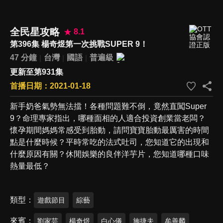
全民星攻略
8.1
第396集 楊奇煜第一次挑戰SUPER 9！
47 分鐘
台灣
國語
普遍級
更新至第931集
首播日期：2021-01-18
新手奶爸氣勢無法擋！各種問題難不倒，竟然直闖Super
9？命理專家指出，哪種面相的人適合投資創業當老闆？
懷孕期間媽媽常感受到胎動，請問寶寶胎動最厲害的時間
點是什麼時候？平時常吃的法式吐司，您知道它的出現和
什麼原因有關？休閒娛樂的良伴洋芋片，您知道哪種口味
熱量最低？
類型
遊戲節目
綜藝
來賓
劉家芸
楊奇煜
白心儀
施捷夫
牟善麟