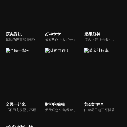
頂尖對決
好神卡卡
超級好神
煩悶的現實和抑鬱的社會，你需要的就是笑、大聲笑、開口笑，《頂尖對決》就要你笑到落ㄟ骸，最具綜藝實力的庹宗康，和喜感十足的納豆各自領軍對抗，藝人搞笑pk笑果十足，《頂尖對決》讓你忘掉一週煩惱！
最有Fu的主持組合：「A咖天王」徐乃麟+「好神天心」朱芯儀+「真理大學校花」洪棠+「台大獸醫碩士」LYDIA。遊戲的層層關卡，來賓必須要和主持人比反應，比記憶，比機智，比膽識，幸運女神的眷顧與遠離永遠都是個未知數！
原名《好神卡卡》，後改名為《超級好神》，是一檔益智類綜藝節目，由「A咖天王」徐乃麟搭配黃鐙輝主持。「好神智慧王」、「好神記憶王」、「誰是爆點王」、「好神送好禮」四個單元，讓來賓一較高下。比反應，比記憶，比機智，比膽識，幸運女神的眷顧與遠離永遠都是個未知數！
全民一起來
財神向錢衝
黃金計程車
「不用高學歷，不用會答題，全民一起來，獎金拿不完！」《全民一起來》是一檔結合手機遊戲的大型現場直播益智節目，「記憶、觀察、反應、平衡、敏捷...」，多道關卡考驗挑戰者的多元智能及體能，見證藝人明星各項不可思議的挑戰。
天天送您50萬現金，還有汽車大獎！不考智力、體力，挑戰家人、同事、同學、朋友互相了解的成渡和共同生活經驗。快來參加《財神向前衝》大獎通通送給您。
由總霸子趙正平開著計程車在街頭隨機找尋搭車路人，進行機智問答，如果十題答對就可以拿走金元寶！如果沒有答對，就把當前獎金減一個0然後發放！另外節目中總霸子趙正平還會帶我們遍尋美食名景。