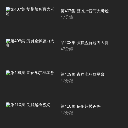
第407集 雙胞胎智商大考驗
47
分鐘
第408集 演員盃解題力大賽
47
分鐘
第409集 青春永駐群星會
47
分鐘
第410集 長腿超模爸媽
47
分鐘