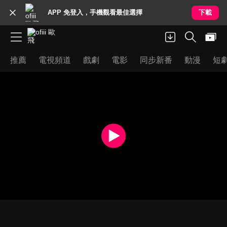
APP 免登入，手機觀看最佳選擇
下載
推薦
電視頻道
戲劇
電影
同步新番
動漫
短