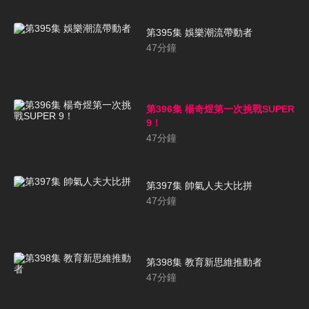
第395集 娛樂潮流帶動者
47
分鐘
第396集 楊奇煜第一次挑戰SUPER
9！
47
分鐘
第397集 帥氣人夫大比拼
47
分鐘
第398集 教育新思維推動者
47
分鐘