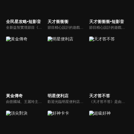
全民星攻略•短影音
天才衝衝衝
天才衝衝衝•短影音
全新益智實境節目《全民星攻略》，由館長曾國城擔任把關者，考驗著每個來挑戰九宮格益智遊戲藝人明星。想要攻略九宮格關卡，透過創意聯想、邏輯推理、理想分析，才有機會獲取智慧星幣，帶走夢幻大獎。
節目精心設計的遊戲內容，包括深受觀眾喜愛並且火紅於各大專院校的【TEMPO系列】，考驗藝人用肢體表達能力以及聯想能力的【你是WORD演】、【會演是英雄】，考驗英文程度的【EAR傳耳ABC】，超簡單、超爆笑的【看你怎麼說】，以及考驗藝人反應、機智以及隊友默契的【不可能的默契】等單元，逗趣又爆笑！
節目精心設計的遊戲內容，包括深受觀眾喜愛並且火紅於各大專院校的【TEMPO系列】，考驗藝人用肢體表達能力以及聯想能力的【你是WORD演】、【會演是英雄】，考驗英文程度的【EAR傳耳ABC】，超簡單、超爆笑的【看你怎麼說】，以及考驗藝人反應、機智以及隊友默契的【不可能的默契】等單元，逗趣又爆笑！
黃金傳奇
明星便利店
天才答不答
由曾國城、王麗玲主持，許多人記憶中的經典外景綜藝節目之一。每次闖關成功的隊伍，可獲得藏寶圖；拼湊出完整藏寶圖者，可憑著藏寶圖提示至寶箱放置處；最後以正確寶箱之正確答案鑰匙開啟成功者，除隊長本身外的每位參賽者，即可獲得價值新台幣5萬元之黃金金牌。
歡迎光臨明星便利店！你覺得便利店裡面有什麼？關東煮？茶葉蛋？還是讓你尖叫的大明星？一家擁有明星的便利店，到底有多稀奇，你會不會想要光臨呢？
《天才答不答》是由吳宗憲和吳怡霈共同主持的益智節目。節目設立高額的獎金來考驗藝人們真實的人性，同時將題目立體化，讓你身歷其境去冒險答題。更有哪些出乎意料的處罰，讓藝人羞愧的不想再答錯！一個最接近「人性」與「真實」的益智節目，現在就讓吳宗憲帶你輕鬆玩轉知識。