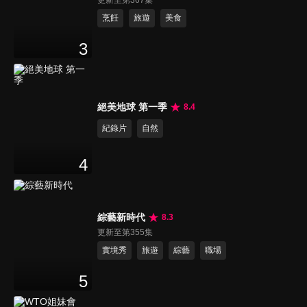
更新至第367集
烹飪
旅遊
美食
3
絕美地球 第一季
8.4
紀錄片
自然
4
綜藝新時代
8.3
更新至第355集
實境秀
旅遊
綜藝
職場
5