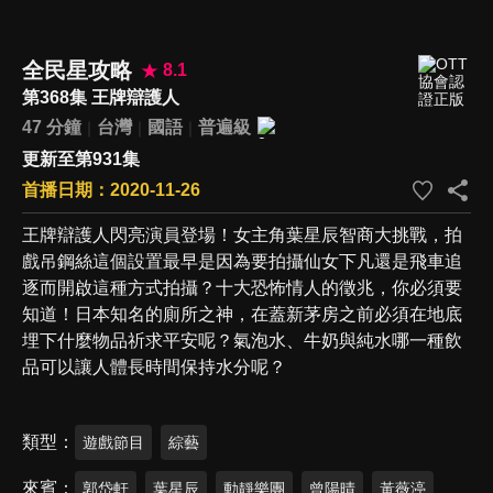
全民星攻略
8.1
第368集 王牌辯護人
47 分鐘
台灣
國語
普遍級
更新至第931集
首播日期：2020-11-26
王牌辯護人閃亮演員登場！女主角葉星辰智商大挑戰，拍
戲吊鋼絲這個設置最早是因為要拍攝仙女下凡還是飛車追
逐而開啟這種方式拍攝？十大恐怖情人的徵兆，你必須要
知道！日本知名的廁所之神，在蓋新茅房之前必須在地底
埋下什麼物品祈求平安呢？氣泡水、牛奶與純水哪一種飲
品可以讓人體長時間保持水分呢？
類型
遊戲節目
綜藝
來賓
郭岱軒
葉星辰
動靜樂團
曾陽晴
黃薇渟