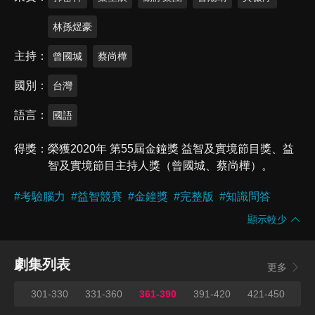
林孫煜豪
主持
曾國城
蔡尚樺
國別
台灣
語言
國語
得獎
榮獲2020年 第55屆金鐘獎 益智及實境節目獎、益
智及實境節目主持人獎（曾國城、蔡尚樺）。
#
考驗腦力
#
益智競賽
#
金鐘獎
#
完整版
#
知識問答
顯示較少
劇集列表
更多
300
301-330
331-360
361-390
391-420
421-450
45