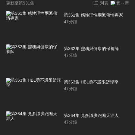
更新至第931集
列表
舊→新
第361集 感性理性兩派傳情專家
47
分鐘
第362集 靈魂與健康的保養師
47
分鐘
第363集 HBL勇不設限籃球季
47
分鐘
第364集 見多識廣跑遍天涯人
47
分鐘