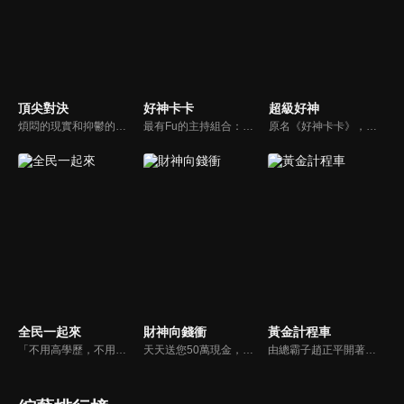
頂尖對決
好神卡卡
超級好神
煩悶的現實和抑鬱的社會，你需要的就是笑、大聲笑、開口笑，《頂尖對決》就要你笑到落ㄟ骸，最具綜藝實力的庹宗康，和喜感十足的納豆各自領軍對抗，藝人搞笑pk笑果十足，《頂尖對決》讓你忘掉一週煩惱！
最有Fu的主持組合：「A咖天王」徐乃麟+「好神天心」朱芯儀+「真理大學校花」洪棠+「台大獸醫碩士」LYDIA。遊戲的層層關卡，來賓必須要和主持人比反應，比記憶，比機智，比膽識，幸運女神的眷顧與遠離永遠都是個未知數！
原名《好神卡卡》，後改名為《超級好神》，是一檔益智類綜藝節目，由「A咖天王」徐乃麟搭配黃鐙輝主持。「好神智慧王」、「好神記憶王」、「誰是爆點王」、「好神送好禮」四個單元，讓來賓一較高下。比反應，比記憶，比機智，比膽識，幸運女神的眷顧與遠離永遠都是個未知數！
全民一起來
財神向錢衝
黃金計程車
「不用高學歷，不用會答題，全民一起來，獎金拿不完！」《全民一起來》是一檔結合手機遊戲的大型現場直播益智節目，「記憶、觀察、反應、平衡、敏捷...」，多道關卡考驗挑戰者的多元智能及體能，見證藝人明星各項不可思議的挑戰。
天天送您50萬現金，還有汽車大獎！不考智力、體力，挑戰家人、同事、同學、朋友互相了解的成渡和共同生活經驗。快來參加《財神向前衝》大獎通通送給您。
由總霸子趙正平開著計程車在街頭隨機找尋搭車路人，進行機智問答，如果十題答對就可以拿走金元寶！如果沒有答對，就把當前獎金減一個0然後發放！另外節目中總霸子趙正平還會帶我們遍尋美食名景。