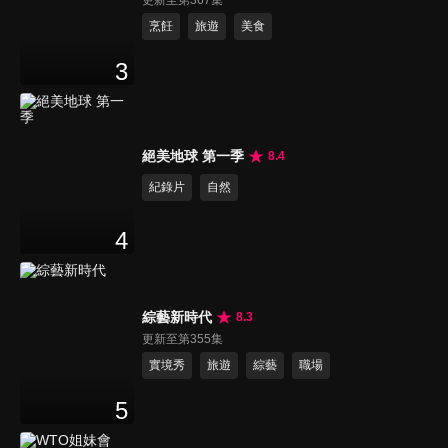
更新至第367集
烹飪
旅遊
美食
3
絕美地球 第一季
8.4
紀錄片
自然
4
綜藝新時代
8.3
更新至第355集
實境秀
旅遊
綜藝
職場
5