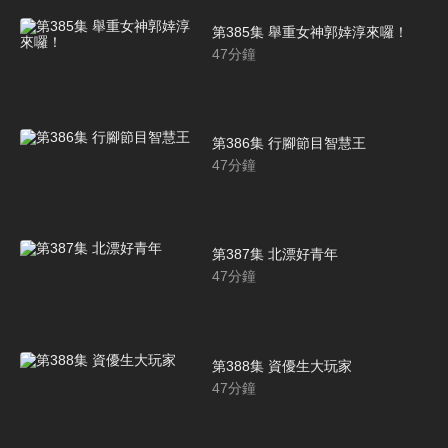
第385集 舉重女神郭婞淳來囉！
47
分鐘
第386集 行腳節目智慧王
47
分鐘
第387集 北漂好青年
47
分鐘
第388集 資優生大玩家
47
分鐘