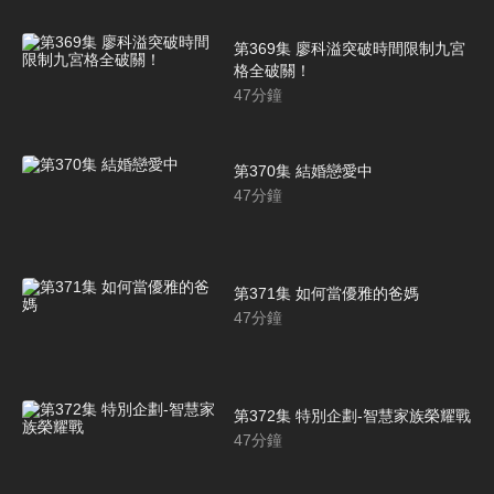
第369集 廖科溢突破時間限制九宮
格全破關！
47
分鐘
第370集 結婚戀愛中
47
分鐘
第371集 如何當優雅的爸媽
47
分鐘
第372集 特別企劃-智慧家族榮耀戰
47
分鐘