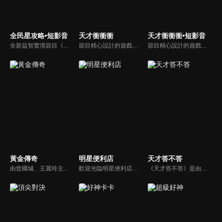
全民星攻略•短影音
天才衝衝衝
天才衝衝衝•短影音
全新益智實境節目《全民星攻略》，由館長曾國城擔任把關者，考驗著每個來挑戰九宮格益智遊戲藝人明星。想要攻略九宮格關卡，透過創意聯想、邏輯推理、理想分析，才有機會獲取智慧星幣，帶走夢幻大獎。
節目精心設計的遊戲內容，包括深受觀眾喜愛並且火紅於各大專院校的【TEMPO系列】，考驗藝人用肢體表達能力以及聯想能力的【你是WORD演】、【會演是英雄】，考驗英文程度的【EAR傳耳ABC】，超簡單、超爆笑的【看你怎麼說】，以及考驗藝人反應、機智以及隊友默契的【不可能的默契】等單元，逗趣又爆笑！
節目精心設計的遊戲內容，包括深受觀眾喜愛並且火紅於各大專院校的【TEMPO系列】，考驗藝人用肢體表達能力以及聯想能力的【你是WORD演】、【會演是英雄】，考驗英文程度的【EAR傳耳ABC】，超簡單、超爆笑的【看你怎麼說】，以及考驗藝人反應、機智以及隊友默契的【不可能的默契】等單元，逗趣又爆笑！
黃金傳奇
明星便利店
天才答不答
由曾國城、王麗玲主持，許多人記憶中的經典外景綜藝節目之一。每次闖關成功的隊伍，可獲得藏寶圖；拼湊出完整藏寶圖者，可憑著藏寶圖提示至寶箱放置處；最後以正確寶箱之正確答案鑰匙開啟成功者，除隊長本身外的每位參賽者，即可獲得價值新台幣5萬元之黃金金牌。
歡迎光臨明星便利店！你覺得便利店裡面有什麼？關東煮？茶葉蛋？還是讓你尖叫的大明星？一家擁有明星的便利店，到底有多稀奇，你會不會想要光臨呢？
《天才答不答》是由吳宗憲和吳怡霈共同主持的益智節目。節目設立高額的獎金來考驗藝人們真實的人性，同時將題目立體化，讓你身歷其境去冒險答題。更有哪些出乎意料的處罰，讓藝人羞愧的不想再答錯！一個最接近「人性」與「真實」的益智節目，現在就讓吳宗憲帶你輕鬆玩轉知識。