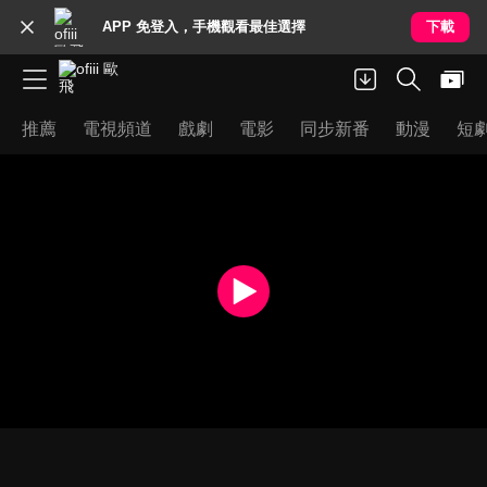
APP 免登入，手機觀看最佳選擇
下載
推薦
電視頻道
戲劇
電影
同步新番
動漫
短