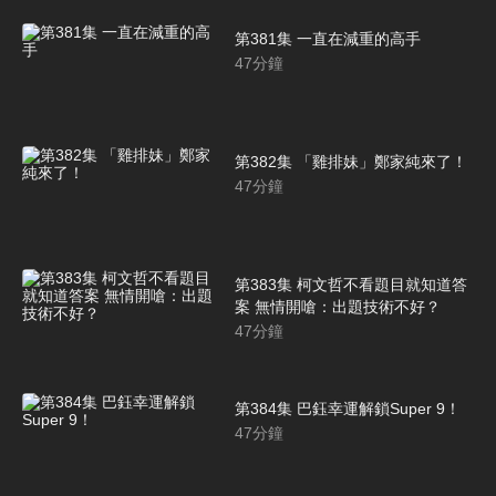
第381集 一直在減重的高手
47
分鐘
第382集 「雞排妹」鄭家純來了！
47
分鐘
第383集 柯文哲不看題目就知道答
案 無情開嗆：出題技術不好？
47
分鐘
第384集 巴鈺幸運解鎖Super 9！
47
分鐘