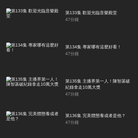
第133集 歡迎光臨音樂殿堂
47
分鐘
第134集 專家哪有這麼好看！
47
分鐘
第135集 主播界第一人！陳智菡破
紀錄拿走10萬大獎
47
分鐘
第136集 完美體態養成者是他？
47
分鐘