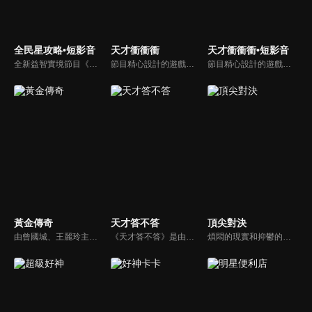
全民星攻略•短影音
天才衝衝衝
天才衝衝衝•短影音
全新益智實境節目《全民星攻略》，由館長曾國城擔任把關者，考驗著每個來挑戰九宮格益智遊戲藝人明星。想要攻略九宮格關卡，透過創意聯想、邏輯推理、理想分析，才有機會獲取智慧星幣，帶走夢幻大獎。
節目精心設計的遊戲內容，包括深受觀眾喜愛並且火紅於各大專院校的【TEMPO系列】，考驗藝人用肢體表達能力以及聯想能力的【你是WORD演】、【會演是英雄】，考驗英文程度的【EAR傳耳ABC】，超簡單、超爆笑的【看你怎麼說】，以及考驗藝人反應、機智以及隊友默契的【不可能的默契】等單元，逗趣又爆笑！
節目精心設計的遊戲內容，包括深受觀眾喜愛並且火紅於各大專院校的【TEMPO系列】，考驗藝人用肢體表達能力以及聯想能力的【你是WORD演】、【會演是英雄】，考驗英文程度的【EAR傳耳ABC】，超簡單、超爆笑的【看你怎麼說】，以及考驗藝人反應、機智以及隊友默契的【不可能的默契】等單元，逗趣又爆笑！
黃金傳奇
天才答不答
頂尖對決
由曾國城、王麗玲主持，許多人記憶中的經典外景綜藝節目之一。每次闖關成功的隊伍，可獲得藏寶圖；拼湊出完整藏寶圖者，可憑著藏寶圖提示至寶箱放置處；最後以正確寶箱之正確答案鑰匙開啟成功者，除隊長本身外的每位參賽者，即可獲得價值新台幣5萬元之黃金金牌。
《天才答不答》是由吳宗憲和吳怡霈共同主持的益智節目。節目設立高額的獎金來考驗藝人們真實的人性，同時將題目立體化，讓你身歷其境去冒險答題。更有哪些出乎意料的處罰，讓藝人羞愧的不想再答錯！一個最接近「人性」與「真實」的益智節目，現在就讓吳宗憲帶你輕鬆玩轉知識。
煩悶的現實和抑鬱的社會，你需要的就是笑、大聲笑、開口笑，《頂尖對決》就要你笑到落ㄟ骸，最具綜藝實力的庹宗康，和喜感十足的納豆各自領軍對抗，藝人搞笑pk笑果十足，《頂尖對決》讓你忘掉一週煩惱！