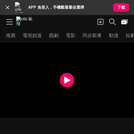
APP 免登入，手機觀看最佳選擇
下載
推薦
電視頻道
戲劇
電影
同步新番
動漫
短