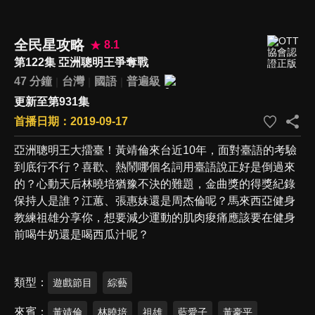
全民星攻略
8.1
第122集 亞洲聰明王爭奪戰
47 分鐘
台灣
國語
普遍級
更新至第931集
首播日期：2019-09-17
亞洲聰明王大擂臺！黃靖倫來台近10年，面對臺語的考驗
到底行不行？喜歡、熱鬧哪個名詞用臺語說正好是倒過來
的？心動天后林曉培猶豫不決的難題，金曲獎的得獎紀錄
保持人是誰？江蕙、張惠妹還是周杰倫呢？馬來西亞健身
教練祖雄分享你，想要減少運動的肌肉痠痛應該要在健身
前喝牛奶還是喝西瓜汁呢？
類型
遊戲節目
綜藝
來賓
黃靖倫
林曉培
祖雄
藍愛子
黃豪平