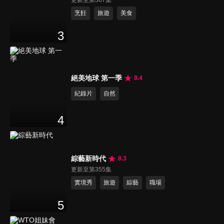
更新至第367集
烹飪
旅遊
美食
3
絕美地球 第一季
8.4
紀錄片
自然
4
綜藝新時代
8.3
更新至第355集
實境秀
旅遊
綜藝
職場
5