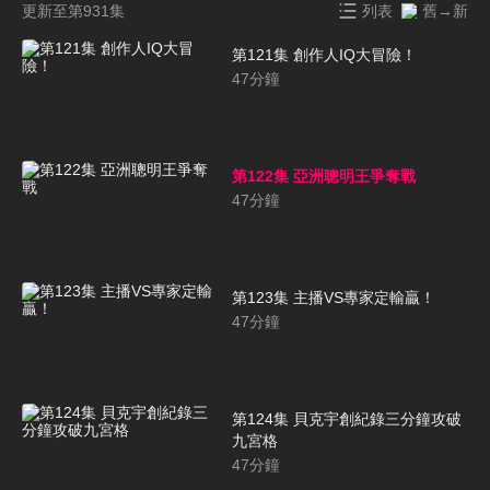
更新至第931集
列表
舊→新
第121集 創作人IQ大冒險！
47
分鐘
第122集 亞洲聰明王爭奪戰
47
分鐘
第123集 主播VS專家定輸贏！
47
分鐘
第124集 貝克宇創紀錄三分鐘攻破
九宮格
47
分鐘