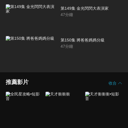
第149集 金光閃閃大表演家
47
分鐘
第150集 將爸爸媽媽分級
47
分鐘
推薦影片
收合