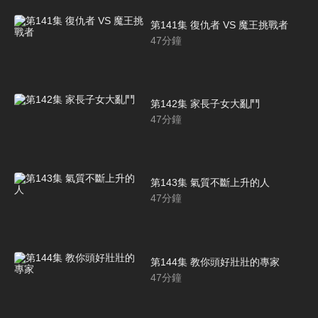
第141集 復仇者 VS 魔王挑戰者
47
分鐘
第142集 家長子女大亂鬥
47
分鐘
第143集 氣質不斷上升的人
47
分鐘
第144集 教你頭好壯壯的專家
47
分鐘