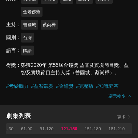
金老佛爺
主持
曾國城
蔡尚樺
國別
台灣
語言
國語
得獎
榮獲2020年 第55屆金鐘獎 益智及實境節目獎、益
智及實境節目主持人獎（曾國城、蔡尚樺）。
#
考驗腦力
#
益智競賽
#
金鐘獎
#
完整版
#
知識問答
顯示較少
劇集列表
更多
31-60
61-90
91-120
121-150
151-180
181-210
21