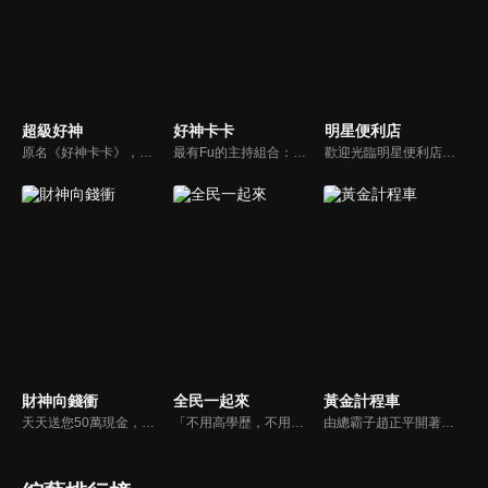
超級好神
好神卡卡
明星便利店
原名《好神卡卡》，後改名為《超級好神》，是一檔益智類綜藝節目，由「A咖天王」徐乃麟搭配黃鐙輝主持。「好神智慧王」、「好神記憶王」、「誰是爆點王」、「好神送好禮」四個單元，讓來賓一較高下。比反應，比記憶，比機智，比膽識，幸運女神的眷顧與遠離永遠都是個未知數！
最有Fu的主持組合：「A咖天王」徐乃麟+「好神天心」朱芯儀+「真理大學校花」洪棠+「台大獸醫碩士」LYDIA。遊戲的層層關卡，來賓必須要和主持人比反應，比記憶，比機智，比膽識，幸運女神的眷顧與遠離永遠都是個未知數！
歡迎光臨明星便利店！你覺得便利店裡面有什麼？關東煮？茶葉蛋？還是讓你尖叫的大明星？一家擁有明星的便利店，到底有多稀奇，你會不會想要光臨呢？
財神向錢衝
全民一起來
黃金計程車
天天送您50萬現金，還有汽車大獎！不考智力、體力，挑戰家人、同事、同學、朋友互相了解的成渡和共同生活經驗。快來參加《財神向前衝》大獎通通送給您。
「不用高學歷，不用會答題，全民一起來，獎金拿不完！」《全民一起來》是一檔結合手機遊戲的大型現場直播益智節目，「記憶、觀察、反應、平衡、敏捷...」，多道關卡考驗挑戰者的多元智能及體能，見證藝人明星各項不可思議的挑戰。
由總霸子趙正平開著計程車在街頭隨機找尋搭車路人，進行機智問答，如果十題答對就可以拿走金元寶！如果沒有答對，就把當前獎金減一個0然後發放！另外節目中總霸子趙正平還會帶我們遍尋美食名景。