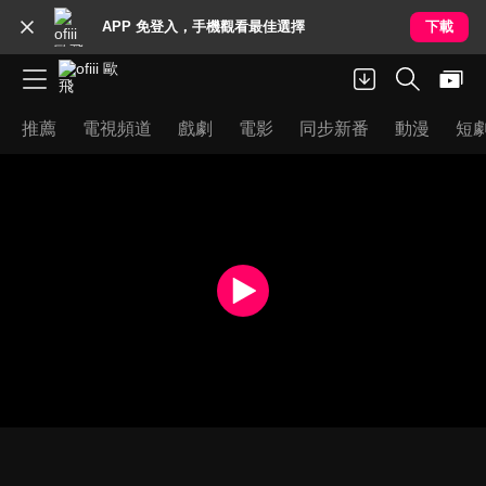
APP 免登入，手機觀看最佳選擇
下載
推薦
電視頻道
戲劇
電影
同步新番
動漫
短