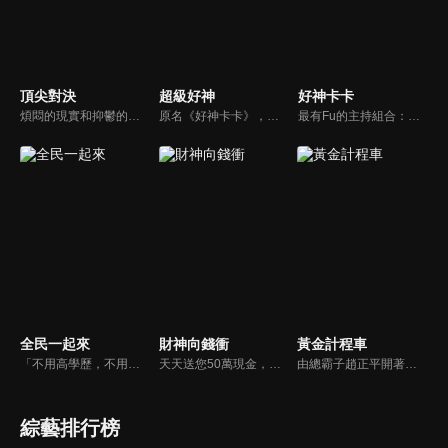
頂尖對決
超級好神
好神卡卡
煩悶的現實和抑鬱的社會，你需要的就是笑、大聲笑、開口笑，《頂尖對決》就要你笑到落ㄟ骸，最具綜藝實力的庹宗康，和喜感十足的納豆各自領軍對抗，藝人搞笑pk笑果十足，《頂尖對決》讓你忘掉一週煩惱！
原名《好神卡卡》，後改名為《超級好神》，是一檔益智類綜藝節目，由「A咖天王」徐乃麟搭配黃鐙輝主持。「好神智慧王」、「好神記憶王」、「誰是爆點王」、「好神送好禮」四個單元，讓來賓一較高下。比反應，比記憶，比機智，比膽識，幸運女神的眷顧與遠離永遠都是個未知數！
最有Fu的主持組合：「A咖天王」徐乃麟+「好神天心」朱芯儀+「真理大學校花」洪棠+「台大獸醫碩士」LYDIA。遊戲的層層關卡，來賓必須要和主持人比反應，比記憶，比機智，比膽識，幸運女神的眷顧與遠離永遠都是個未知數！
全民一起來
財神向錢衝
黃金計程車
「不用高學歷，不用會答題，全民一起來，獎金拿不完！」《全民一起來》是一檔結合手機遊戲的大型現場直播益智節目，「記憶、觀察、反應、平衡、敏捷...」，多道關卡考驗挑戰者的多元智能及體能，見證藝人明星各項不可思議的挑戰。
天天送您50萬現金，還有汽車大獎！不考智力、體力，挑戰家人、同事、同學、朋友互相了解的成渡和共同生活經驗。快來參加《財神向前衝》大獎通通送給您。
由總霸子趙正平開著計程車在街頭隨機找尋搭車路人，進行機智問答，如果十題答對就可以拿走金元寶！如果沒有答對，就把當前獎金減一個0然後發放！另外節目中總霸子趙正平還會帶我們遍尋美食名景。
綜藝排行榜