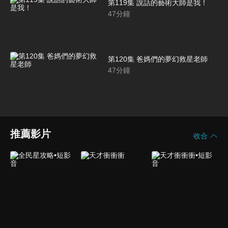
第119集 說話的藝術大師是我！
47
分鐘
第120集 爸媽們的夢幻救星老師
47
分鐘
推薦影片
收合