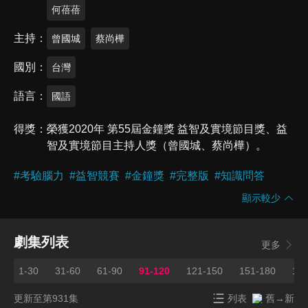
何蓓蓓
主持
曾國城
蔡尚樺
國別
台灣
語言
國語
得獎
榮獲2020年 第55屆金鐘獎 益智及實境節目獎、益
智及實境節目主持人獎（曾國城、蔡尚樺）。
#
考驗腦力
#
益智競賽
#
金鐘獎
#
完整版
#
知識問答
顯示較少
劇集列表
更多
1-30
31-60
61-90
91-120
121-150
151-180
181
更新至第931集
列表
舊→新