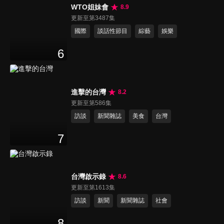
WTO姐妹會
8.9
更新至第3487集
國際
談話性節目
綜藝
娛樂
6
進擊的台灣
8.2
更新至第586集
訪談
新聞雜誌
美食
台灣
7
台灣啟示錄
8.6
更新至第1613集
訪談
新聞
新聞雜誌
社會
8