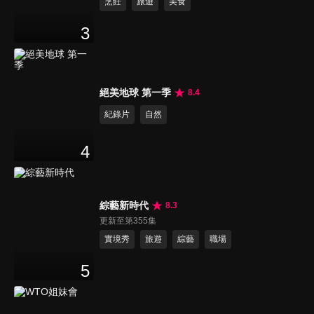
烹飪
旅遊
美食
3
絕美地球 第一季
8.4
紀錄片
自然
4
綜藝新時代
8.3
更新至第355集
實境秀
旅遊
綜藝
職場
5