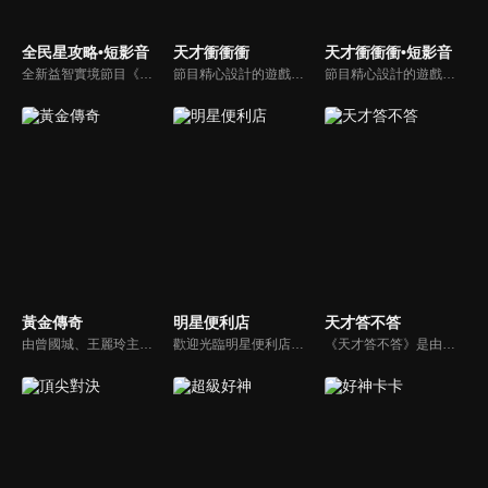
全民星攻略•短影音
天才衝衝衝
天才衝衝衝•短影音
全新益智實境節目《全民星攻略》，由館長曾國城擔任把關者，考驗著每個來挑戰九宮格益智遊戲藝人明星。想要攻略九宮格關卡，透過創意聯想、邏輯推理、理想分析，才有機會獲取智慧星幣，帶走夢幻大獎。
節目精心設計的遊戲內容，包括深受觀眾喜愛並且火紅於各大專院校的【TEMPO系列】，考驗藝人用肢體表達能力以及聯想能力的【你是WORD演】、【會演是英雄】，考驗英文程度的【EAR傳耳ABC】，超簡單、超爆笑的【看你怎麼說】，以及考驗藝人反應、機智以及隊友默契的【不可能的默契】等單元，逗趣又爆笑！
節目精心設計的遊戲內容，包括深受觀眾喜愛並且火紅於各大專院校的【TEMPO系列】，考驗藝人用肢體表達能力以及聯想能力的【你是WORD演】、【會演是英雄】，考驗英文程度的【EAR傳耳ABC】，超簡單、超爆笑的【看你怎麼說】，以及考驗藝人反應、機智以及隊友默契的【不可能的默契】等單元，逗趣又爆笑！
黃金傳奇
明星便利店
天才答不答
由曾國城、王麗玲主持，許多人記憶中的經典外景綜藝節目之一。每次闖關成功的隊伍，可獲得藏寶圖；拼湊出完整藏寶圖者，可憑著藏寶圖提示至寶箱放置處；最後以正確寶箱之正確答案鑰匙開啟成功者，除隊長本身外的每位參賽者，即可獲得價值新台幣5萬元之黃金金牌。
歡迎光臨明星便利店！你覺得便利店裡面有什麼？關東煮？茶葉蛋？還是讓你尖叫的大明星？一家擁有明星的便利店，到底有多稀奇，你會不會想要光臨呢？
《天才答不答》是由吳宗憲和吳怡霈共同主持的益智節目。節目設立高額的獎金來考驗藝人們真實的人性，同時將題目立體化，讓你身歷其境去冒險答題。更有哪些出乎意料的處罰，讓藝人羞愧的不想再答錯！一個最接近「人性」與「真實」的益智節目，現在就讓吳宗憲帶你輕鬆玩轉知識。