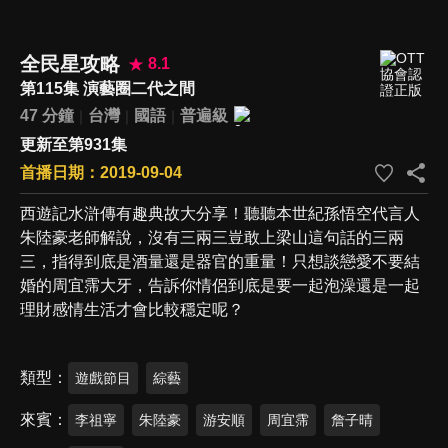
全民星攻略
8.1
第115集 演藝圈二代之間
47 分鐘
台灣
國語
普遍級
更新至第931集
首播日期：2019-09-04
西遊記水滸傳有趣典故大分享！聽聽本世紀孫悟空代言人
朱陸豪老師解說，沒有三兩三豈敢上梁山這句話的三兩
三，指得到底是酒量還是器官的重量！只想談戀愛不要結
婚的周宜霈大牙，告訴你情侶到底是要一起泡澡還是一起
理財感情生活才會比較穩定呢？
類型
遊戲節目
綜藝
來賓
李祖寧
朱陸豪
游安順
周宜霈
詹子晴