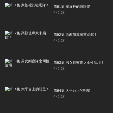
第91集 家族裡的啦啦隊！
47
分鐘
第92集 高顏值專家來踢館！
47
分鐘
第93集 男女糾察隊之兩性論壇！
47
分鐘
第94集 大平台上的明星！
47
分鐘