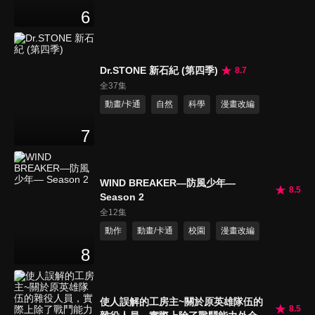
6
Dr.STONE 新石紀 (第四季)
8.7
全37集
動畫/卡通
自然
科學
漫畫改編
7
WIND BREAKER—防風少年—
8.5
Season 2
全12集
動作
動畫/卡通
校園
漫畫改編
8
使人誤解的工房主~關於原英雄隊伍的
8.5