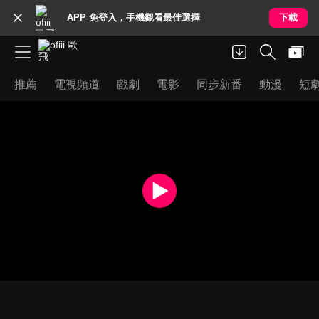
APP 免登入，手機觀看最佳選擇
下載
推薦
電視頻道
戲劇
電影
同步新番
動漫
短