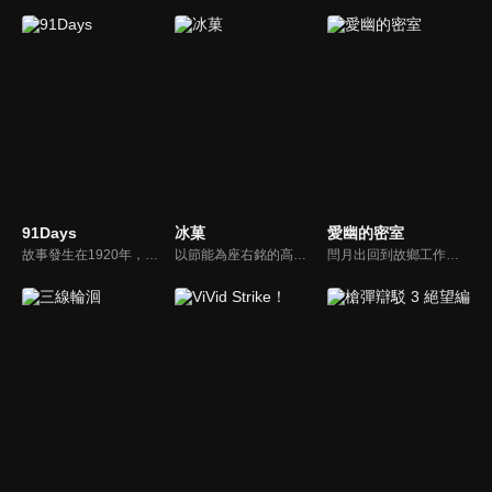
91Days
冰菓
愛幽的密室
故事發生在1920年，那是美國開始實施禁酒法令、黑手黨橫行的時代，主角艾弗里奧來到一個叫做羅雷斯的城市，臥底於黑手黨家族，只為了尋找殺害父母及弟弟的兇手，並且計劃進行復仇。殺戮招來殺戮，復仇將會產生新的復仇連鎖。被悲哀的命運所引導的男人們，在這91天之間故事的結局又會是…...？
以節能為座右銘的高中生折木奉太郎，為一個小小的原因而加入了瀕臨廢社的『古籍社』。古籍社的社員包括他在社裏認識的好奇寶寶，也就是女主角千反田愛瑠，還有他從國中就認識的伊原摩耶花和福部里志。這是他們四人以神山高中為舞台，對一樁樁事件展開推理的青春學園推理劇！
閆月出回到故鄉工作，在入職的公司裡認識了新的朋友，在一次進入XY密室館遊玩密室遊戲後，他發現自己被密室館的老闆許愛幽所吸引。然而，這卻是他陷入一個又一個詭異密室幻境的開始。與此同時，隨著閆月出與許愛幽的接觸，越來越多的事件接連發生在閆月出的身邊，這些事件甚至將他的朋友也捲入其中。