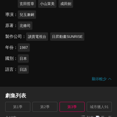
玄田哲章
小山茉美
成田劍
導演
兒玉兼嗣
原著
北條司
製作公司
讀賣電視台
日昇動畫SUNRISE
年份
1987
國別
日本
語言
日語
顯示較少
劇集列表
第1季
第2季
第3季
城市獵人91