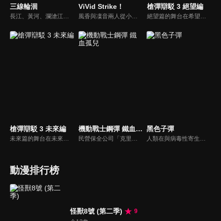
三線輪洄
ViVid Strike！
槍彈辯駁 3 絕望編
長江、黃河、瀾滄江－湄公河流域分別有三個家族，他們從事的是協助他人沉寶尋寶的行業。每個家族極少會出現一名「水鬼」，而女主正是這一代最年輕的水鬼。在尋找自身、三族以及當年秘密的過程中，宗杭被息壤困於船塚之中，等待著易颯的救援。而易颯是否能點燃這把火？船塚究竟還隱藏著哪些秘密？「它」到底是誰？這些謎團都將一一揭曉。
風香與凜音兩人從小在孤兒院一起長大，即使貧困依然嚮往光明的未來。長大後，風香先離開孤兒院，這是她們的第一次離別。 風香在外謀生，性格變得比較陽剛，但她的心中仍然惦記著嬌小的凜音，並希望有一天能夠重逢。可惜事與願違，造訪了風香與凜音的「二次離別」，改變了兩人的命運。
絕望篇的舞台在希望之峰學園的教室。集合了各個領域的超一流高中生，為了培育他們而設立的，政府公認的特權學園「私立希望之峰學園」。這所學園，存在著集中了超高校級的才能的「本科」，以及只要支付高額學費，就誰都可以進入的「預備學科」。不僅是才能，性格也獨具個性的本科77期生。
槍彈辯駁 3 未來編
機動戰士鋼彈 鐵血孤兒
黑色子彈
未來篇的舞台在未來機關的秘密基地，因苗木袒護「絕望殘黨」而被未來機關總部的成員懲處，不料一同遭到黑白熊監禁，進而進行「最後的互相殘殺」。手被手銬銬住，一段時間還會投入昏眠藥。而且在這之中還有「背叛者」存在，藉由大家昏睡時殺人。
民營保全公司「克里斯護衛保全」在一次護衛庫德莉雅的任務中被負責摘除叛亂因子的末日號角襲擊，公司打算利用小孩作為誘餌撤退。少年們的領袖歐格趁機向欺凌他們的大人揭起反叛的旗幟，令三日月啟動在過去厄祭戰爭中使用的機動戰士「獵魔鋼彈」。無人知曉其蘊藏的毀滅力量為故事揭開序幕…
人類在與病毒性寄生生物「原腸動物」的戰爭中落敗，被迫退到荒廢的國土一角苟延殘喘。在時間的流逝下，人類中出現了能控制原腸動物病毒被稱呼「受詛之子」的最後希望，而負責專抗原腸動物的民警里見蓮太郎與「受詛之子」藍原延珠搭檔。某天接獲了政府的特別命令，內容則是避免東京毀滅的高度機密任務…
動漫排行榜
怪獸8號 (第二季)
9