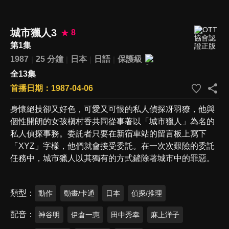
城市獵人3
8
第1集
1987
25 分鐘
日本
日語
保護級
全13集
首播日期：1987-04-06
身懷絕技卻又好色，可愛又可恨的私人偵探冴羽獠，他與
個性開朗的女孩槇村香共同從事著以「城市獵人」為名的
私人偵探事務。委託者只要在新宿車站的留言板上寫下
「XYZ」字樣，他們就會接受委託。在一次次艱險的委託
任務中，城市獵人以其獨有的方式鏟除著城市中的罪惡。
類型
動作
動畫/卡通
日本
偵探/推理
配音
神谷明
伊倉一惠
田中秀幸
麻上洋子