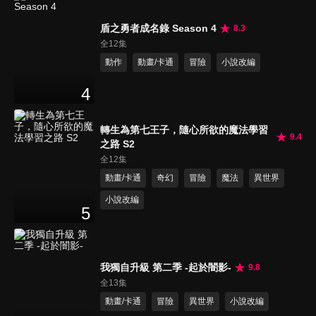
盾之勇者成名錄 Season 4
8.3
全12集
動作
動畫/卡通
冒險
小說改編
4
轉生為第七王子，隨心所欲的魔法學習
9.4
之路 S2
全12集
動畫/卡通
奇幻
冒險
魔法
異世界
小說改編
5
我獨自升級 第二季 -起於闇影-
9.8
全13集
動畫/卡通
冒險
異世界
小說改編