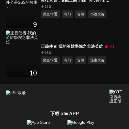
雜役人員，實際上除了戰鬥能力外全是
SSS的故事~
全12集
動畫/卡通
奇幻
冒險
小說改編
9
正義使者-我的英雄學院之非法英雄
8.1
全13集
動畫/卡通
奇幻
冒險
漫畫改編
10
下載 ofiii APP