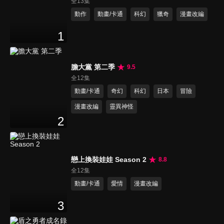
全13集
動作
動畫/卡通
科幻
獵奇
漫畫改編
1
膽大黨 第二季
9.5
全12集
動畫/卡通
奇幻
科幻
日本
冒險
漫畫改編
靈異神怪
2
戀上換裝娃娃 Season 2
8.8
全12集
動畫/卡通
愛情
漫畫改編
3