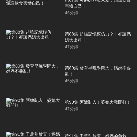
害慘自己！
46
分鐘
第88集 超強記憶模仿力？！卻讓媽
媽大出糗！
47
分鐘
第89集 發育早晚學問大，媽媽不要
亂！
46
分鐘
第90集 阿嬤亂入！婆媳大戰開打！
47
分鐘
第91集 千萬別放棄！媽媽的急救