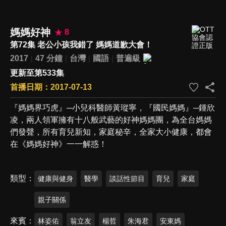
媽媽好神
8
第72集 老公小孩我錯了 媽媽道歉大會！
2017
47 分鐘
台灣
國語
普遍級
更新至第533集
首播日期：2017-07-13
『媽媽界巧虎』─小兒科醫師黃瑽寧，『國民媽媽』─鍾欣
凌，兩人領軍擁有十八般武藝的好神媽媽團，為全台媽媽
們發聲，所有育兒新知，家庭秘辛，全家大小健康，都會
在《媽媽好神》一一解惑！
類型
健康與健身
醫學
談話性節目
育兒
家庭
親子關係
來賓
林姿佑
翁立友
楊哲
朱海君
安東媽