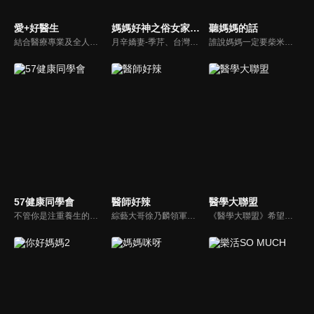
愛+好醫生
媽媽好神之俗女家務事
聽媽媽的話
結合醫療專業及全人關懷的新型態節目，主持人黃瑽寧醫師親訪家庭，跨領域醫療顧問團全方位檢視，提供最完整、實用和正確的資訊來守護孩子的健康。
月辛嬌妻-季芹、台灣好媳婦-佩甄，兩位世俗熟女 領軍各界菁英一起來探討你我關心的各種家務事。持續鎖定本節目就能夠讓你『俗女不出門，能知天下事』！
誰說媽媽一定要柴米油鹽醬醋茶，誰說媽媽就等於黃臉婆，不同顏值、不同族群、不同職業、不同年紀，來自各個角落的快樂媽媽們，將讓您看到媽媽們的搞笑、可愛、淚水、溫馨，現代的媽媽們，通通站出來吧~所有愛秀敢秀的媽咪們，都在《聽媽媽的話》。
57健康同學會
醫師好辣
醫學大聯盟
不管你是注重養生的四、五年級，還是邁入熟男熟女的六年級生，或是充滿活力的七年級生，主播隋安德、許晶晶和醫藥記者及健康專家，要告訴大家自己的身體密碼，讓你健康滿分！
綜藝大哥徐乃麟領軍，率領「好辣軍團」挑戰醫界麻辣話題，對上帥哥美女醫師團，不一樣的白色旋風即將登場！以前不敢說的，現在說給你聽，只要你想聽，我們就敢問！沒有不能聊，就怕不夠辣！絕對讓您耳目一新！打破傳統，跳脫框架！挖掘麻辣秘辛！
《醫學大聯盟》希望打造一個知性趣味的平台，讓觀眾在輕鬆間了解正確的健康資訊，幫助自己和家人打造更健康的生活習慣。