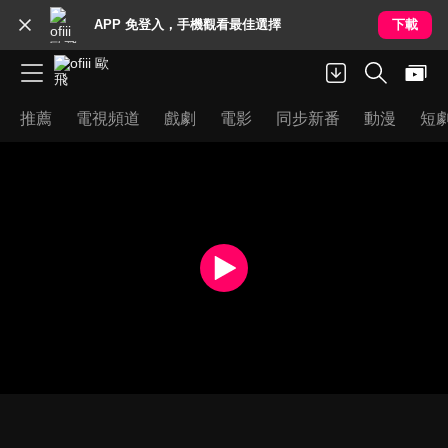
APP 免登入，手機觀看最佳選擇
下載
推薦
電視頻道
戲劇
電影
同步新番
動漫
短