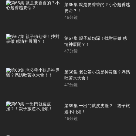
第65集 就是要香香的？小心越香越
要命？！
46
分鐘
第67集 親子積怨深！找對事做 感
情神展開？！
47
分鐘
第68集 老公帶小孩是神災難？媽媽
吐苦水大會！！
47
分鐘
第69集 一出門就皮皮挫？！親子旅
遊不用煩！
46
分鐘