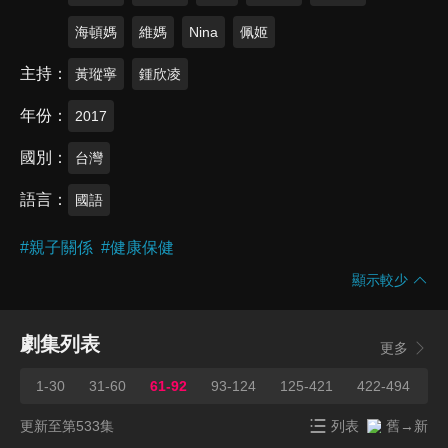
海頓媽
維媽
Nina
佩姬
主持
黃瑽寧
鍾欣凌
年份
2017
國別
台灣
語言
國語
#
親子關係
#
健康保健
顯示較少
劇集列表
更多
1-30
31-60
61-92
93-124
125-421
422-494
4
更新至第533集
列表
舊→新