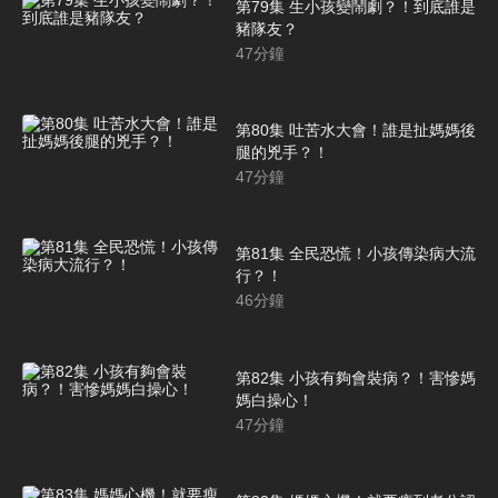
第79集 生小孩變鬧劇？！到底誰是
豬隊友？
47
分鐘
第80集 吐苦水大會！誰是扯媽媽後
腿的兇手？！
47
分鐘
第81集 全民恐慌！小孩傳染病大流
行？！
46
分鐘
第82集 小孩有夠會裝病？！害慘媽
媽白操心！
47
分鐘