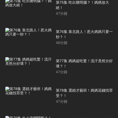
第75集 吃出聰明腦？！媽媽放大
絕！
47
分鐘
第76集 靠北路人！惹火媽媽只要一
秒？！
48
分鐘
第77集 媽媽超吃驚！流汗竟然分好
壞？！
47
分鐘
第78集 選錯才藝班！媽媽花錢找罪
受？！
47
分鐘