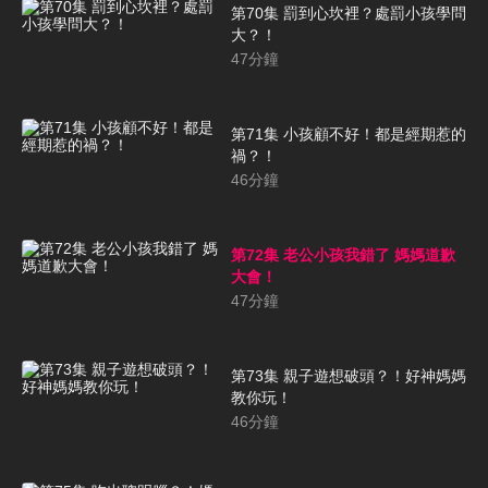
第70集 罰到心坎裡？處罰小孩學問
大？！
47
分鐘
第71集 小孩顧不好！都是經期惹的
禍？！
46
分鐘
第72集 老公小孩我錯了 媽媽道歉
大會！
47
分鐘
第73集 親子遊想破頭？！好神媽媽
教你玩！
46
分鐘