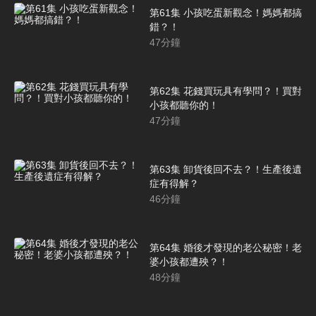
第61集 小孩吃蛋新觀念！媽媽都搞
錯？！
47
分鐘
第62集 花錢買玩具有學問？！買對
小孩都聽你的！
47
分鐘
第63集 卸貨後回不去？！生產後遺
症有得解？
46
分鐘
第64集 婚後才發現的老公秘密！老
婆小孩都遭殃？！
48
分鐘