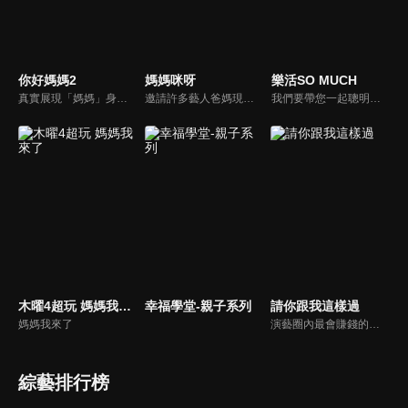
你好媽媽2
媽媽咪呀
樂活SO MUCH
真實展現「媽媽」身份的更多社會觸角，探討對「媽媽」概念的時代定義，探訪更多的當代媽媽。每期走進嘉賓生活，探討母親在家庭中、在自己生命中的位置。
邀請許多藝人爸媽現身說法，與相關專家顧問共同討論分享，以談話的方式進行，對一人爸媽和名人家庭教育有興趣的朋友一定不能錯過。
我們要帶您一起聰明快樂過生活！由聰明生活家張雅芳主持的健康休閒資訊類節目，主題式介紹探討各種飲食、保健、醫學、休閒、民生、環保等，各種國人關心的樂活新訊，讓觀眾朋友一同感受快樂、用心過生活，其實就是那麼的簡單。
木曜4超玩 媽媽我來了
幸福學堂-親子系列
請你跟我這樣過
媽媽我來了
演藝圈內最會賺錢的侯昌明，以親身經歷教你理財；採訪經歷豐沛的黃文華，把所見所聞通通報你哉。不論是理財知識、兩性問題、生活資訊，完全貼近市井小民的所需所求，保證讓你生活過更好！
綜藝排行榜