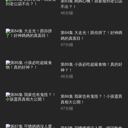
第83集 媽媽心機！就要瘦到老公認
不出？！
46
分鐘
第84集 大走光！跟你拼了！好神媽
媽的真面目！
47
分鐘
第85集 小孩必吃超級食物！真的好
神？！
46
分鐘
第86集 我家也有鬼怪？！小孩靈異
真相大公開！
47
分鐘
第87集 可憐媽媽沒人愛，錯誤飲食