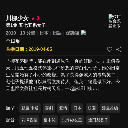
川柳少女
8
第1集 五七五系女子
2019
13 分鐘
日本
日語
保護級
全12集
首播日期：2019-04-05
「櫻花盛開時，能在此刻遇見你，真的好開心。」正值春
天，用五七五格式傳達心中所想的雪白七七子，她的日常
生活開始有了小小的改變。為了長得像壞人的毒島英二，
七七子提議他可以練習微笑待人，但英二總是做不好。今
天也跟文藝社社長片桐天音，一起詠唱川柳…。
類型
動畫/卡通
喜劇
愛情
日本
校園
漫畫改編
配音
花澤香菜
畠中祐
矢作紗友里
逢田梨香子