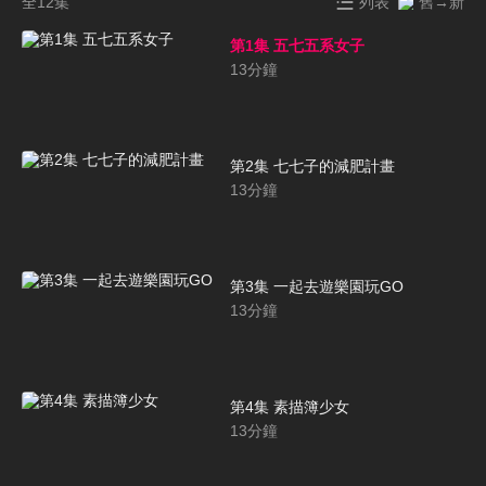
全12集
列表
舊→新
第1集 五七五系女子
13
分鐘
第2集 七七子的減肥計畫
13
分鐘
第3集 一起去遊樂園玩GO
13
分鐘
第4集 素描簿少女
13
分鐘