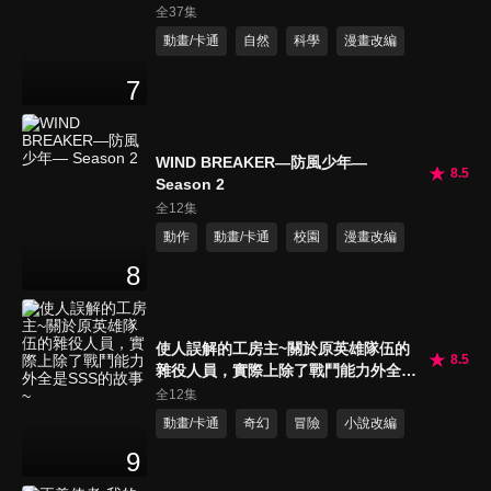
全37集
動畫/卡通
自然
科學
漫畫改編
7
WIND BREAKER—防風少年—
8.5
Season 2
全12集
動作
動畫/卡通
校園
漫畫改編
8
使人誤解的工房主~關於原英雄隊伍的
8.5
雜役人員，實際上除了戰鬥能力外全是
SSS的故事~
全12集
動畫/卡通
奇幻
冒險
小說改編
9