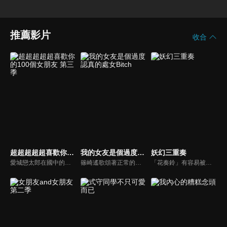
推薦影片
收合
超超超超超喜歡你的100個女朋友 第三季
我的女友是個過度認真的處女Bitch
妖幻三重奏
愛城戀太郎在國中的失戀次數達到了100次的大關，他抱著高中一定要交到女朋友的心願造訪神社。出現在那裡的戀愛之神告訴他「你會在高中遇見的真命天女有100人」。然而神表示，和命中註定的人相遇的人，如果不和那個人彼此相愛並獲得幸福的話就會死掉……。面對一個又一個等待著他的真命天女的相遇——戀太郎該怎麼辦！？100個女朋友又將何去何從！？
篠崎遙歌頌著正常的青春戀情，然而他喜歡上的對象，卻一點也不「普通」。開口就是一籮筐露骨又令人緊張心跳的「性知識」！但是，這一切都是為了能成為身心健康又幸福圓滿的戀人…？沒錯，這毫無疑問的是一則純愛的故事。
「花奏鈴」有容易被妖怪盯上的體質，而她的青梅竹馬「風卷祭里」是名除妖忍者。某天，祭里在斬妖除魔時被妖王「白銀」施術變成了女生！祭里不僅要以女生的身份重新習慣學校與日常生活，還必須在這種狀況下保護小鈴，同時尋找讓自己變回男生的方法……！圍繞在妖怪×戀愛×的歡樂日常，即將開始！