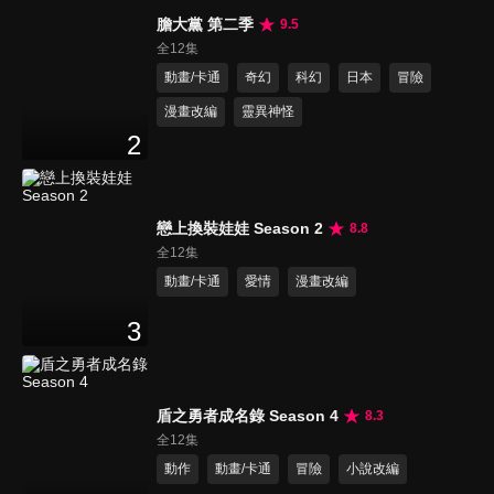
膽大黨 第二季
9.5
全12集
動畫/卡通
奇幻
科幻
日本
冒險
漫畫改編
靈異神怪
2
戀上換裝娃娃 Season 2
8.8
全12集
動畫/卡通
愛情
漫畫改編
3
盾之勇者成名錄 Season 4
8.3
全12集
動作
動畫/卡通
冒險
小說改編