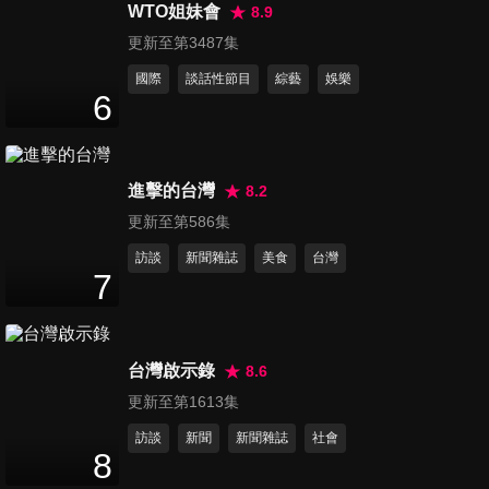
賓好友同學會！
WTO姐妹會
8.9
97
分鐘
更新至第3487集
國際
談話性節目
綜藝
娛樂
第16集 我一定要成功！異鄉追
6
夢大明星
98
分鐘
進擊的台灣
8.2
第17集 超級明星臉強勢回歸 相
更新至第586集
似程度宛如複製人！
98
分鐘
訪談
新聞雜誌
美食
台灣
7
第18集 究竟是怨偶還是佳偶？
明星夫妻同學會第二彈！
98
分鐘
台灣啟示錄
8.6
更新至第1613集
第19集 Magic！目不轉睛！魔
訪談
新聞
新聞雜誌
社會
術同學會來了！
8
97
分鐘