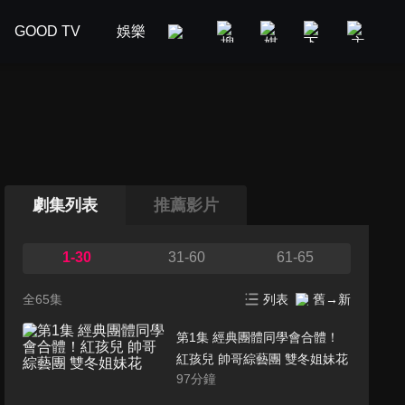
GOOD TV
娛樂
美食旅遊
新聞政論
汽車
劇集列表
推薦影片
1-30
31-60
61-65
全65集
列表
舊→新
第1集 經典團體同學會合體！
紅孩兒 帥哥綜藝團 雙冬姐妹花
97
分鐘