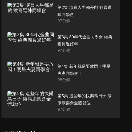
第2集 演員人生都是戲 歡喜逗
陣同學會
97
分鐘
第3集 80年代金曲同學會 經典
團員過好年
97
分鐘
第4集 新年就是要放閃！明星
夫妻同學會！
98
分鐘
第5集 這些年的快樂鳥日子 康
康康樂會全體就位
97
分鐘
第6集 耳朵保證會懷孕 超會唱