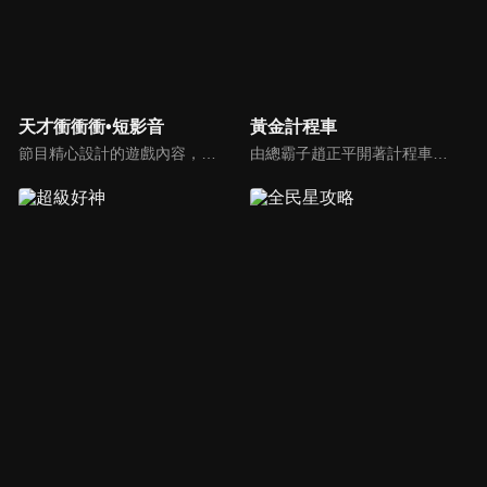
天才衝衝衝•短影音
黃金計程車
節目精心設計的遊戲內容，包括深受觀眾喜愛並且火紅於各大專院校的【TEMPO系列】，考驗藝人用肢體表達能力以及聯想能力的【你是WORD演】、【會演是英雄】，考驗英文程度的【EAR傳耳ABC】，超簡單、超爆笑的【看你怎麼說】，以及考驗藝人反應、機智以及隊友默契的【不可能的默契】等單元，逗趣又爆笑！
由總霸子趙正平開著計程車在街頭隨機找尋搭車路人，進行機智問答，如果十題答對就可以拿走金元寶！如果沒有答對，就把當前獎金減一個0然後發放！另外節目中總霸子趙正平還會帶我們遍尋美食名景。