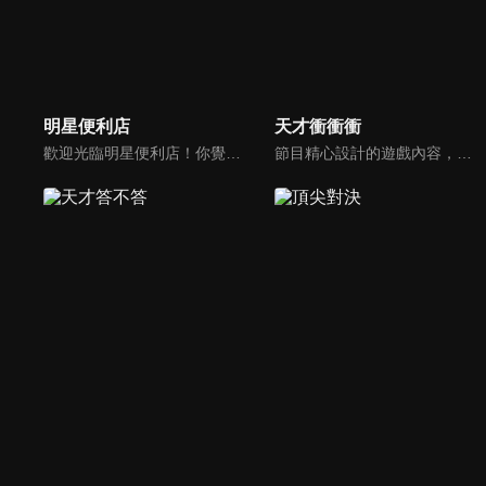
明星便利店
天才衝衝衝
歡迎光臨明星便利店！你覺得便利店裡面有什麼？關東煮？茶葉蛋？還是讓你尖叫的大明星？一家擁有明星的便利店，到底有多稀奇，你會不會想要光臨呢？
節目精心設計的遊戲內容，包括深受觀眾喜愛並且火紅於各大專院校的【TEMPO系列】，考驗藝人用肢體表達能力以及聯想能力的【你是WORD演】、【會演是英雄】，考驗英文程度的【EAR傳耳ABC】，超簡單、超爆笑的【看你怎麼說】，以及考驗藝人反應、機智以及隊友默契的【不可能的默契】等單元，逗趣又爆笑！