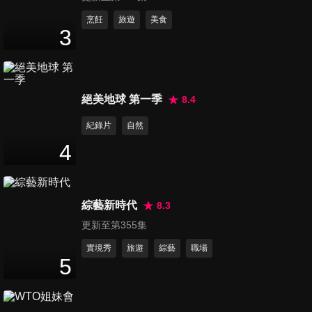
第11集 Hold住你的小心臟 反
烹飪
旅遊
美食
3
派女神來踩場！
98
分鐘
第12集 我不做大哥好多年！經
絕美地球 第一季
8.4
典惡男同學會！
97
分鐘
紀錄片
自然
4
第13集 華視論戲！舞台劇硬底
子演技大爆發！
98
分鐘
綜藝新時代
8.3
更新至第355集
第14集 We are SUPER
STAR！選秀冠軍同學會！
實境秀
旅遊
綜藝
職場
5
98
分鐘
第15集 賓友開心來逗陣！江國