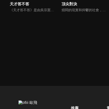
天才答不答
頂尖對決
《天才答不答》是由吳宗憲和吳怡霈共同主持的益智節目。節目設立高額的獎金來考驗藝人們真實的人性，同時將題目立體化，讓你身歷其境去冒險答題。更有哪些出乎意料的處罰，讓藝人羞愧的不想再答錯！一個最接近「人性」與「真實」的益智節目，現在就讓吳宗憲帶你輕鬆玩轉知識。
煩悶的現實和抑鬱的社會，你需要的就是笑、大聲笑、開口笑，《頂尖對決》就要你笑到落ㄟ骸，最具綜藝實力的庹宗康，和喜感十足的納豆各自領軍對抗，藝人搞笑pk笑果十足，《頂尖對決》讓你忘掉一週煩惱！
推薦