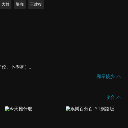
大雄
樂咖
王建復
黃子佼、卜學亮）。
顯示較少
收合