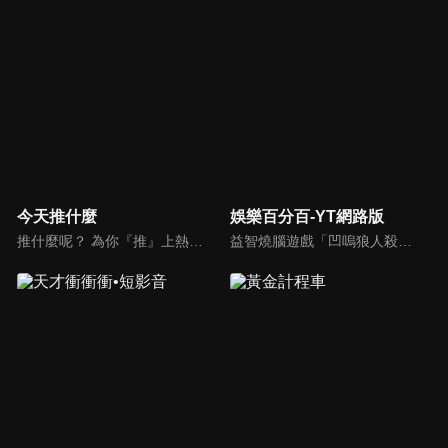
今天推什麼
娛樂百分百-YT網路版
推什麼呢？ 為你『推』上熱騰騰第一手消息！時下最新、最夯！吃喝玩樂食衣住行藝文活動，哪邊流行哪邊去！好物推薦真心不騙！跟著《今天推什麼》走在潮流最前線！
益智燒腦遊戲「凹嗚狼人殺」激發你的邏輯推理能力，偶像巨星雲集，全球娛樂資訊，一手掌握不脫節！2025全新升級改版，盡在《娛樂百分百-YT網路版》！