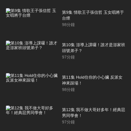
第9集 情歌王子張信哲 玉女唱將于
台煙
98
分鐘
第10集 澎導上課囉！誰才是澎家班
頭號弟子？
97
分鐘
第11集 Hold住你的小心臟 反派女
神來踩場！
98
分鐘
第12集 我不做大哥好多年！經典惡
男同學會！
97
分鐘