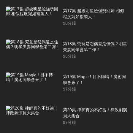
第17集 超級明星臉強勢回歸 相似
程度宛如複製人！
98
分鐘
第18集 究竟是怨偶還是佳偶？明星
夫妻同學會第二彈！
98
分鐘
第19集 Magic！目不轉睛！魔術同
學會來了！
97
分鐘
第20集 律師真的不好當！律政劇演
員大集合
97
分鐘