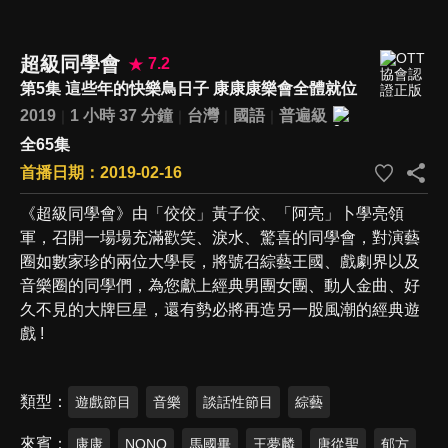
超級同學會
7.2
第5集 這些年的快樂鳥日子 康康康樂會全體就位
2019
1 小時 37 分鐘
台灣
國語
普遍級
全65集
首播日期：2019-02-16
《超級同學會》由「佼佼」黃子佼、「阿亮」卜學亮領
軍，召開一場場充滿歡笑、淚水、驚喜的同學會，對演藝
圈如數家珍的兩位大學長，將號召綜藝王國、戲劇界以及
音樂圈的同學們，為您獻上經典男團女團、動人金曲、好
久不見的大牌巨星，還有勢必將再造另一股風潮的經典遊
戲 !
類型
遊戲節目
音樂
談話性節目
綜藝
來賓
康康
NONO
馬國畢
王夢麟
唐從聖
郁方