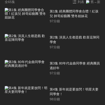
全65集
列表
舊→新
第1集 經典團體同學會合體！紅孩
兒 帥哥綜藝團 雙冬姐妹花
97
分鐘
第2集 演員人生都是戲 歡喜逗陣同
學會
97
分鐘
第3集 80年代金曲同學會 經典團員
過好年
97
分鐘
第4集 新年就是要放閃！明星夫妻
同學會！
98
分鐘