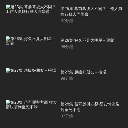
第25集 幕前幕後大不同？工作人員
轉行藝人同學會
97
分鐘
第26集 好久不見大明星－曹蘭
98
分鐘
第27集 超級好朋友－檢場
98
分鐘
第28集 苗可麗與方馨 從友情決裂
到至死不渝
97
分鐘