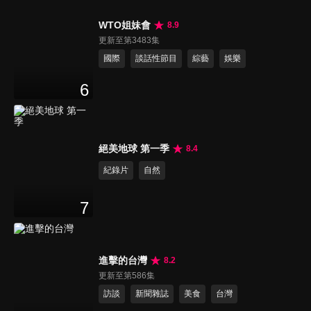
WTO姐妹會
8.9
更新至第3483集
國際
談話性節目
綜藝
娛樂
6
絕美地球 第一季
8.4
紀錄片
自然
7
進擊的台灣
8.2
更新至第586集
訪談
新聞雜誌
美食
台灣