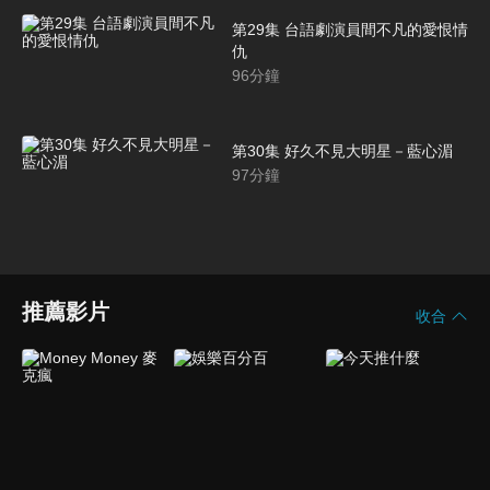
第29集 台語劇演員間不凡的愛恨情
仇
96
分鐘
第30集 好久不見大明星－藍心湄
97
分鐘
推薦影片
收合