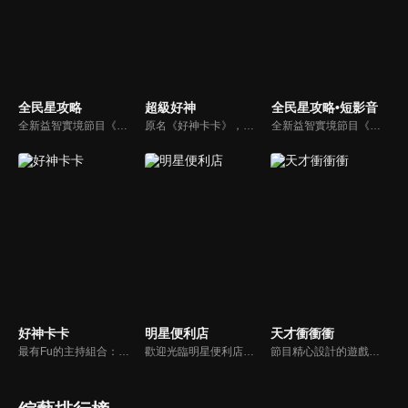
全民星攻略
超級好神
全民星攻略•短影音
全新益智實境節目《全民星攻略》，由館長曾國城擔任把關者，考驗著每個來挑戰九宮格益智遊戲藝人明星。想要攻略九宮格關卡，透過創意聯想、邏輯推理、理想分析，才有機會獲取智慧星幣，帶走夢幻大獎。
原名《好神卡卡》，後改名為《超級好神》，是一檔益智類綜藝節目，由「A咖天王」徐乃麟搭配黃鐙輝主持。「好神智慧王」、「好神記憶王」、「誰是爆點王」、「好神送好禮」四個單元，讓來賓一較高下。比反應，比記憶，比機智，比膽識，幸運女神的眷顧與遠離永遠都是個未知數！
全新益智實境節目《全民星攻略》，由館長曾國城擔任把關者，考驗著每個來挑戰九宮格益智遊戲藝人明星。想要攻略九宮格關卡，透過創意聯想、邏輯推理、理想分析，才有機會獲取智慧星幣，帶走夢幻大獎。
好神卡卡
明星便利店
天才衝衝衝
最有Fu的主持組合：「A咖天王」徐乃麟+「好神天心」朱芯儀+「真理大學校花」洪棠+「台大獸醫碩士」LYDIA。遊戲的層層關卡，來賓必須要和主持人比反應，比記憶，比機智，比膽識，幸運女神的眷顧與遠離永遠都是個未知數！
歡迎光臨明星便利店！你覺得便利店裡面有什麼？關東煮？茶葉蛋？還是讓你尖叫的大明星？一家擁有明星的便利店，到底有多稀奇，你會不會想要光臨呢？
節目精心設計的遊戲內容，包括深受觀眾喜愛並且火紅於各大專院校的【TEMPO系列】，考驗藝人用肢體表達能力以及聯想能力的【你是WORD演】、【會演是英雄】，考驗英文程度的【EAR傳耳ABC】，超簡單、超爆笑的【看你怎麼說】，以及考驗藝人反應、機智以及隊友默契的【不可能的默契】等單元，逗趣又爆笑！