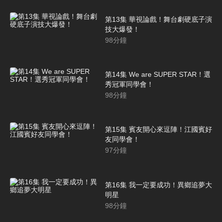
第13集 華視論戲！舞台劇硬底子演
技大爆發！
98
分鐘
第14集 We are SUPER STAR！選
秀冠軍同學會！
98
分鐘
第15集 賓友開心來逗陣！江國賓好
友同學會！
97
分鐘
第16集 我一定要成功！異鄉追夢大
明星
98
分鐘