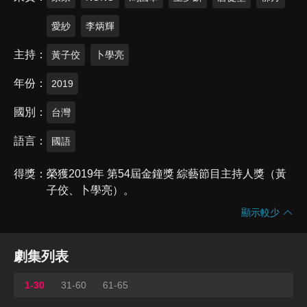
愛紗
李炳輝
主持
黃子佼
卜學亮
年份
2019
國別
台灣
語言
國語
得獎
榮獲2019年 第54屆金鐘獎 綜藝節目主持人獎（黃
子佼、卜學亮）。
顯示較少
劇集列表
1-30
31-60
61-65