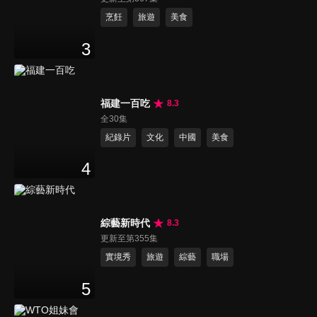
烹飪
旅遊
美食
3
福建一百吃
8.3
全30集
紀錄片
文化
中國
美食
4
綜藝新時代
8.3
更新至第355集
實境秀
旅遊
綜藝
職場
5