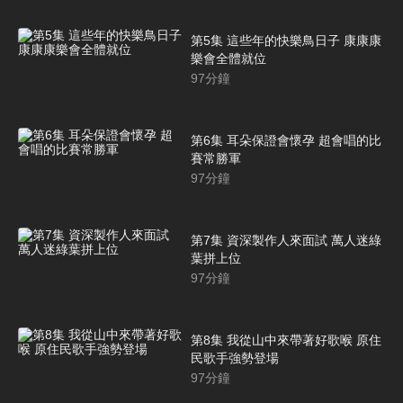
第5集 這些年的快樂鳥日子 康康康
樂會全體就位
97
分鐘
第6集 耳朵保證會懷孕 超會唱的比
賽常勝軍
97
分鐘
第7集 資深製作人來面試 萬人迷綠
葉拼上位
97
分鐘
第8集 我從山中來帶著好歌喉 原住
民歌手強勢登場
97
分鐘