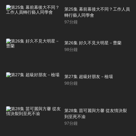
第25集 幕前幕後大不同？工作人員
轉行藝人同學會
97
分鐘
第26集 好久不見大明星－曹蘭
98
分鐘
第27集 超級好朋友－檢場
98
分鐘
第28集 苗可麗與方馨 從友情決裂
到至死不渝
97
分鐘