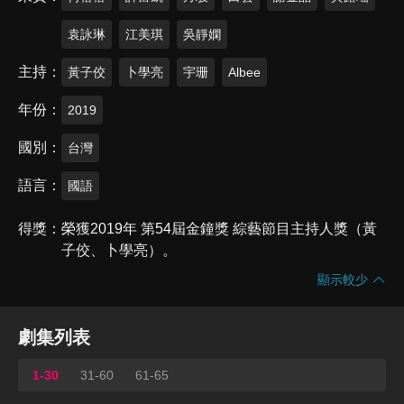
袁詠琳
江美琪
吳靜嫻
主持
黃子佼
卜學亮
宇珊
Albee
年份
2019
國別
台灣
語言
國語
得獎
榮獲2019年 第54屆金鐘獎 綜藝節目主持人獎（黃
子佼、卜學亮）。
顯示較少
劇集列表
1-30
31-60
61-65