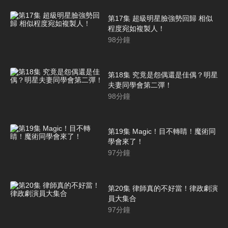
第17集 超級明星臉強勢回歸 相似
程度宛如複製人！
98
分鐘
第18集 究竟是怨偶還是佳偶？明星
夫妻同學會第二彈！
98
分鐘
第19集 Magic！目不轉睛！魔術同
學會來了！
97
分鐘
第20集 律師真的不好當！律政劇演
員大集合
97
分鐘