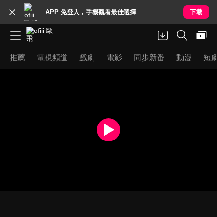
APP 免登入，手機觀看最佳選擇
下載
推薦
電視頻道
戲劇
電影
同步新番
動漫
短