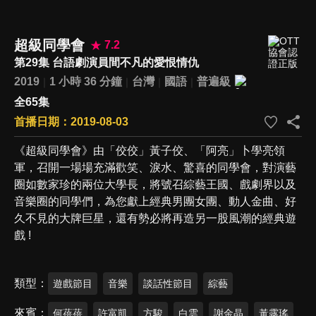
超級同學會
7.2
第29集 台語劇演員間不凡的愛恨情仇
2019
1 小時 36 分鐘
台灣
國語
普遍級
全65集
首播日期：2019-08-03
《超級同學會》由「佼佼」黃子佼、「阿亮」卜學亮領
軍，召開一場場充滿歡笑、淚水、驚喜的同學會，對演藝
圈如數家珍的兩位大學長，將號召綜藝王國、戲劇界以及
音樂圈的同學們，為您獻上經典男團女團、動人金曲、好
久不見的大牌巨星，還有勢必將再造另一股風潮的經典遊
戲 !
類型
遊戲節目
音樂
談話性節目
綜藝
來賓
何蓓蓓
許富凱
方駿
白雲
謝金晶
黃露瑤