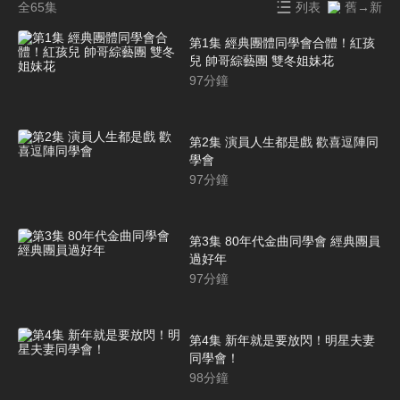
全65集
列表
舊→新
第1集 經典團體同學會合體！紅孩
兒 帥哥綜藝團 雙冬姐妹花
97
分鐘
第2集 演員人生都是戲 歡喜逗陣同
學會
97
分鐘
第3集 80年代金曲同學會 經典團員
過好年
97
分鐘
第4集 新年就是要放閃！明星夫妻
同學會！
98
分鐘