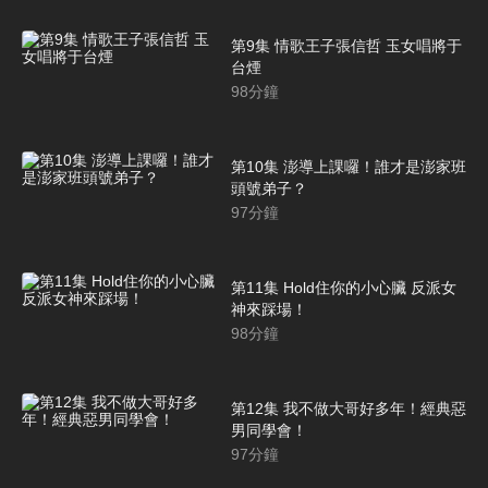
第9集 情歌王子張信哲 玉女唱將于
台煙
98
分鐘
第10集 澎導上課囉！誰才是澎家班
頭號弟子？
97
分鐘
第11集 Hold住你的小心臟 反派女
神來踩場！
98
分鐘
第12集 我不做大哥好多年！經典惡
男同學會！
97
分鐘