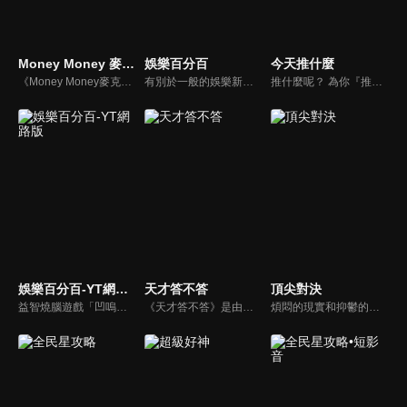
Money Money 麥克瘋
娛樂百分百
今天推什麼
《Money Money麥克瘋》節目強調不比音準、不比音色，也不比外型、外貌、氣質、長相等如何，只強調只要歌詞記得牢，就可以參加比賽。
有別於一般的娛樂新聞播報，透過遊戲、粉絲互動認識大明星們的真性情，歌唱單元讓你享受歌手們天籟般的歌聲，各式專題報導是為最佳懶人包，掌握最新娛樂動態，求新求變的節目單元刺激你的感官、滿足你的視覺，帶給你滿滿的歡笑，洗去整日的疲憊！
推什麼呢？ 為你『推』上熱騰騰第一手消息！時下最新、最夯！吃喝玩樂食衣住行藝文活動，哪邊流行哪邊去！好物推薦真心不騙！跟著《今天推什麼》走在潮流最前線！
娛樂百分百-YT網路版
天才答不答
頂尖對決
益智燒腦遊戲「凹嗚狼人殺」激發你的邏輯推理能力，偶像巨星雲集，全球娛樂資訊，一手掌握不脫節！2025全新升級改版，盡在《娛樂百分百-YT網路版》！
《天才答不答》是由吳宗憲和吳怡霈共同主持的益智節目。節目設立高額的獎金來考驗藝人們真實的人性，同時將題目立體化，讓你身歷其境去冒險答題。更有哪些出乎意料的處罰，讓藝人羞愧的不想再答錯！一個最接近「人性」與「真實」的益智節目，現在就讓吳宗憲帶你輕鬆玩轉知識。
煩悶的現實和抑鬱的社會，你需要的就是笑、大聲笑、開口笑，《頂尖對決》就要你笑到落ㄟ骸，最具綜藝實力的庹宗康，和喜感十足的納豆各自領軍對抗，藝人搞笑pk笑果十足，《頂尖對決》讓你忘掉一週煩惱！