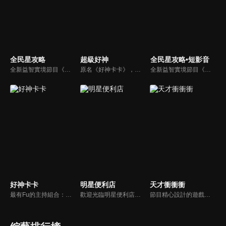
全民星攻略
超級好神
全民星攻略•短影音
全新益智實境節目《全民星攻略》，由館長曾國城擔任把關者，考驗著每個來挑戰九宮格益智遊戲藝人明星。想要攻略九宮格關卡，透過創意聯想、邏輯推理、理想分析，才有機會獲取智慧星幣，帶走夢幻大獎。
原名《好神卡卡》，後改名為《超級好神》，是一檔益智類綜藝節目，由「A咖天王」徐乃麟搭配黃鐙輝主持。「好神智慧王」、「好神記憶王」、「誰是爆點王」、「好神送好禮」四個單元，讓來賓一較高下。比反應，比記憶，比機智，比膽識，幸運女神的眷顧與遠離永遠都是個未知數！
全新益智實境節目《全民星攻略》，由館長曾國城擔任把關者，考驗著每個來挑戰九宮格益智遊戲藝人明星。想要攻略九宮格關卡，透過創意聯想、邏輯推理、理想分析，才有機會獲取智慧星幣，帶走夢幻大獎。
好神卡卡
明星便利店
天才衝衝衝
最有Fu的主持組合：「A咖天王」徐乃麟+「好神天心」朱芯儀+「真理大學校花」洪棠+「台大獸醫碩士」LYDIA。遊戲的層層關卡，來賓必須要和主持人比反應，比記憶，比機智，比膽識，幸運女神的眷顧與遠離永遠都是個未知數！
歡迎光臨明星便利店！你覺得便利店裡面有什麼？關東煮？茶葉蛋？還是讓你尖叫的大明星？一家擁有明星的便利店，到底有多稀奇，你會不會想要光臨呢？
節目精心設計的遊戲內容，包括深受觀眾喜愛並且火紅於各大專院校的【TEMPO系列】，考驗藝人用肢體表達能力以及聯想能力的【你是WORD演】、【會演是英雄】，考驗英文程度的【EAR傳耳ABC】，超簡單、超爆笑的【看你怎麼說】，以及考驗藝人反應、機智以及隊友默契的【不可能的默契】等單元，逗趣又爆笑！