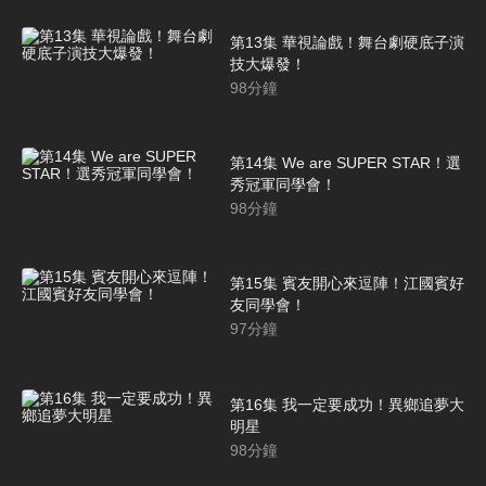
第13集 華視論戲！舞台劇硬底子演
技大爆發！
98
分鐘
第14集 We are SUPER STAR！選
秀冠軍同學會！
98
分鐘
第15集 賓友開心來逗陣！江國賓好
友同學會！
97
分鐘
第16集 我一定要成功！異鄉追夢大
明星
98
分鐘