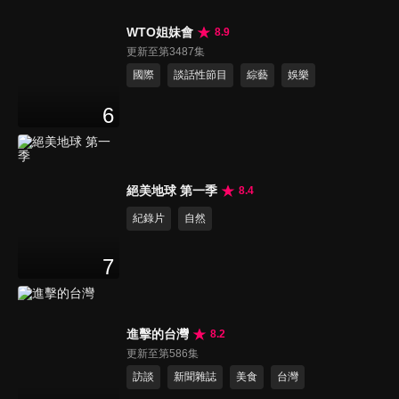
WTO姐妹會
8.9
更新至第3487集
國際
談話性節目
綜藝
娛樂
6
絕美地球 第一季
8.4
紀錄片
自然
7
進擊的台灣
8.2
更新至第586集
訪談
新聞雜誌
美食
台灣