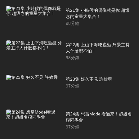
第21集 小時候的偶像就是你 超懷
念的童星大集合！
98
分鐘
第22集 上山下海吃蟲蟲 外景主持
人什麼都不怕！
98
分鐘
第23集 好久不見 許效舜
97
分鐘
第24集 想當Model看過來！超級名
模同學會
97
分鐘