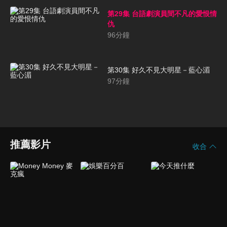
第29集 台語劇演員間不凡的愛恨情
仇
96
分鐘
第30集 好久不見大明星－藍心湄
97
分鐘
推薦影片
收合