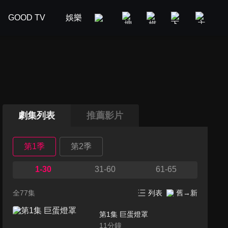
GOOD TV
娛樂
美食旅遊
新聞政論
汽車
劇集列表
推薦影片
第1季
第2季
1-30
31-60
61-65
全77集
列表
舊→新
第1集 巨蛋燈罩
11
分鐘