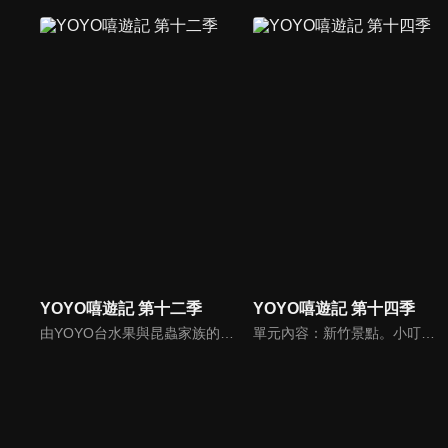
YOYO嘻遊記 第十二季
YOYO嘻遊記 第十四季
由YOYO台水果與昆蟲家族的哥哥姊姊們輪番上陣，帶著電視機前面的大朋友小朋友們，一起找尋最好吃最好玩的地點！輕鬆有趣的節目內容，你千萬不要錯過喔！
單元內容：新竹景點。小叮噹科學園區、消防博物館、ＱＱ圓、綠世界生態農場。由YOYO台水果與昆蟲家族的哥哥姊姊們輪番上陣，帶著大朋友小朋友們，一起找尋最好吃最好玩的地點！