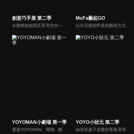
創意巧手屋 第二季
MoFa藝起GO
水蜜桃姐姐西瓜哥哥交你一起DIY完成各種美術作品及玩具，不僅為孩子們創造無限可能的想像空間，也可以從樂趣中發掘無比的成就感。
以生活俯拾即是的藝術方式呈現，主持人阿雅姐姐與阿典，分別透過生活中不同的藝術體驗及問題展開每一集的主題，帶領觀眾認識藝術作品及藝術家，並結合台灣生活中的藝術，期許藉此打破一般大眾對於藝術曲高和寡的嚴肅刻板印象，不但適合親子共賞，還可引起大家對於藝術賞析的興趣。
YOYOMAN小劇場 第一季
YOYO小狀元 第二季
透過YOYOMAN、飛飛、酷比和亞米演出的情境小故事教給孩子生活大道理、與人相處之道。
由深受孩子喜愛的香蕉哥哥林掄元遍訪全台，帶領小朋友認識台灣各地的技藝達人，介紹日常生活中息息相關的行業。