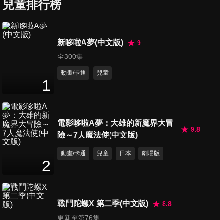
兒童排行榜
第6集 冰棒棍相框
11
分鐘
新哆啦A夢(中文版)
9
全300集
第7集 西瓜哥哥獨創精美留言
版
動畫/卡通
兒童
1
11
分鐘
第8集 書報插
11
分鐘
電影哆啦A夢：大雄的新魔界大冒
9.8
險～7人魔法使(中文版)
動畫/卡通
兒童
日本
劇場版
第9集 水果口味餅乾料理
2
11
分鐘
戰鬥陀螺X 第二季(中文版)
8.8
第10集 麥桿筆插
更新至第76集
11
分鐘