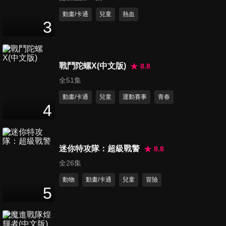
動畫/卡通
兒童
熱血
3
第11集 馬賽克燈罩
11
分鐘
戰鬥陀螺X(中文版)
8.8
全51集
第12集 藤球燭臺
動畫/卡通
兒童
運動賽事
青春
11
分鐘
4
第13集 西瓜水蜜桃廚藝大車拼
迷你特攻隊：超級戰警
8.8
11
分鐘
全26集
動物
動畫/卡通
兒童
冒險
5
第14集 好美味食物模型
11
分鐘