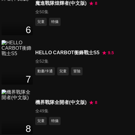
魔進戰隊煌輝者(中文版)
8
第15集 馬賽克花盆
全50集
11
分鐘
兒童
特攝
6
第16集 鋁線戒台
11
分鐘
HELLO CARBOT衝鋒戰士S5
9.5
全52集
第17集 乾燥花裝飾樹
動畫/卡通
兒童
冒險
11
分鐘
7
第18集 紙板相框
機界戰隊全開者(中文版)
8
11
分鐘
全49集
兒童
特攝
8
第19集 水密桃拼盤