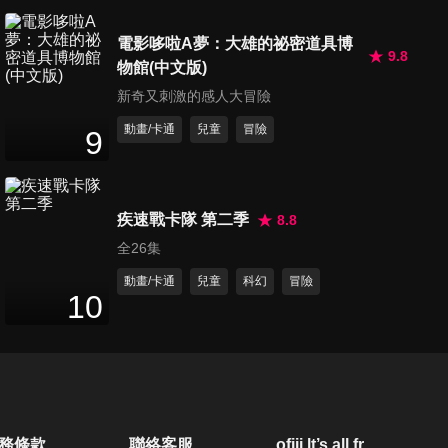
11
分鐘
電影哆啦A夢：大雄的祕密道具博
9.8
物館(中文版)
第20集 樹枝小風鈴
新奇又刺激的感人大冒險
11
分鐘
動畫/卡通
兒童
冒險
9
第21集 椰子掛鐘
11
分鐘
疾速戰卡隊 第二季
8.8
全26集
第22集 通心麵項鍊
動畫/卡通
兒童
科幻
冒險
10
11
分鐘
第23集 牛奶收納盒
11
分鐘
務條款
聯絡客服
ofiii lt’s all free