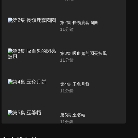
第2集 長頸鹿套圈圈
11
分鐘
第3集 吸血鬼的閃亮披風
11
分鐘
第4集 玉兔月餅
11
分鐘
第5集 巫婆帽
11
分鐘