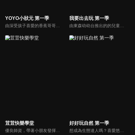
YOYO小狀元 第一季
我要出去玩 第一季
由深受孩子喜愛的香蕉哥哥林掄元遍訪全台，帶領小朋友認識台灣各地的技藝達人，介紹日常生活中息息相關的行業。
由東森幼幼台推出的的兒童旅遊性節目「我要出去玩」，要帶小朋友四處參觀，欣賞台灣美景名勝、人文自然及歷史文物物等，節目結合了知性及趣味，所提供的遊玩資訊，也能做為全國家長親子出遊的參考，繼而鼓勵更多的父母在假日時，帶著孩子一起出去玩，促進親子交流。
荳荳快樂學堂
好好玩自然 第一季
優良師資，帶著小朋友發揮創意，做出漂亮有趣的作品。
想成為生態達人嗎？喜愛悠遊山海叢林、與動物昆蟲親近的小朋友別錯過囉！就讓柳丁哥哥與生態專家阿峰，帶你一起揭開大自然的神秘面紗！