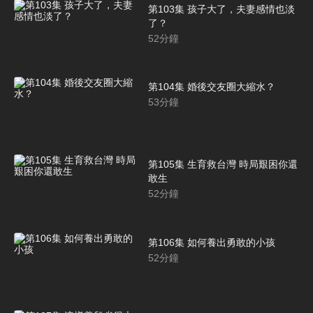
第103集 孩子大了，夫妻感情也淡
了？
52
分鐘
第104集 婚後交友圈大縮水？
53
分鐘
第105集 生育救台灣 時局艱困你還
敢生
52
分鐘
第106集 如何養出勇敢的小孩
52
分鐘