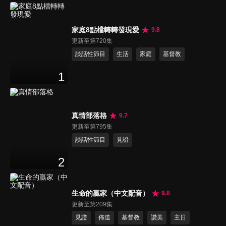
家庭8點檔轉轉發現愛
9.8
更新至第720集
談話性節目
生活
家庭
基督教
1
真情部落格
9.7
更新至第795集
談話性節目
見證
2
生命的贏家（中文配音）
9.8
更新至第209集
見證
佈道
基督教
讚美
主日