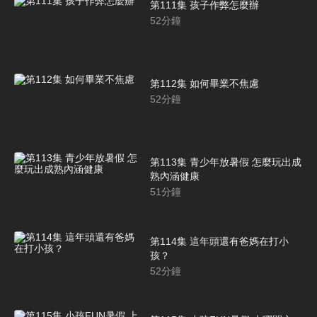
第111集 孩子作弊怎麼辦
52
分鐘
第112集 如何畢業不焦慮
52
分鐘
第113集 青少年放暑假 怎麼玩出成
熟內涵健康
51
分鐘
第114集 這年頭還有爸媽在打小
孩？
52
分鐘