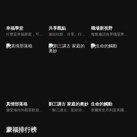
幸福學堂
共享觀點
職場新視野
什麼是幸福家庭，可能很多人會覺得「幸福家庭」是天方夜譚，在這一集當中，簡老師要告訴您，如何跨越婚姻的顛簸之路，建立幸福家庭，且根據他多年輔導經驗，歸類出幸福家庭的特質，讓幸福家庭不是再是虛假的口號，而是能夠真實落實在生活當中。
連結社群、分享、行動的特色，運用講道學的架構，談論包含基要真理、生活話題及神學裝備三大面向主題。身為第六代基督徒，從小在教會中長大的周巽正，與第一代基督徒的廖文華，背景及生活經歷都不同，在節目中以輕鬆對談的方式，貢獻出不同角度的觀點。
每集邀請各界職場菁英分享心路歷程與觀點，喬美倫老師也透過主題性的真理論述，幫助你我走入合神心意的職場文化。
真情部落格
劉三講古 家庭的奧妙
生命的觸動
廣受海內外觀眾歡迎的真情部落格，是以見證故事為主軸的訪談節目，由知名主播夏嘉璐主持，莊信德牧師、黃國倫牧師回應，來賓在節目中自在的暢談自己的生命歷程，這些最真實的生命見證也幫助許多人走出低谷。
「劉三講古」是好消息最老牌的節目，除了加入戲劇元素「喳唸伯與長腳姨」外，並蒐集無數史料，找到美好而精彩的基督徒生命故事，好讓福音更輕鬆真實的呈現在觀眾眼前。
查爾斯史丹利是美國第一浸信會的榮譽牧師，也是In Touch Ministries（生命的觸動）的創始人，更是紐約時報暢銷書作家。
蒙福排行榜