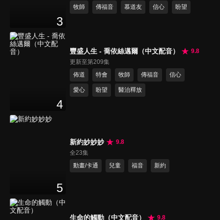
牧師
傳福音
慕道友
信心
盼望
3
豐盛人生 - 喬依絲邁爾（中文配音）
9.8
更新至第209集
佈道
特會
牧師
傳福音
信心
愛心
盼望
醫治釋放
4
新約妙妙妙
9.8
全23集
動畫/卡通
兒童
福音
新約
5
生命的觸動（中文配音）
9.8