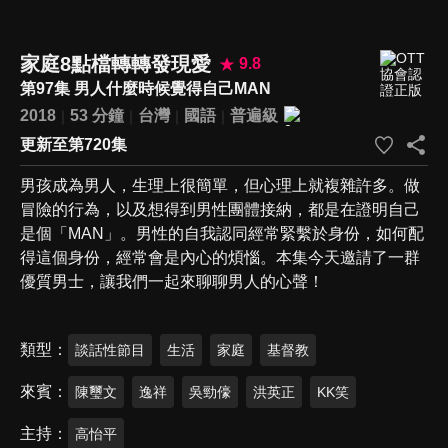
家庭8點檔轉轉發現愛
9.8
第97集 男人什麼時候覺得自己MAN
2018
53 分鐘
台灣
國語
普遍級
更新至第720集
男孩成為男人，生理上很簡單，但心理上就複雜許多。做
冒險的行為，以及想得到男性團體接納，都是在證明自己
是個「MAN」。男性的自我認同經常緊繫於身份，如何配
得這個身份，經常會是內心的煩惱。本集今天邀請了一群
優質男士，讓我們一起來聊聊男人的心聲！
類型
談話性節目
生活
家庭
基督教
來賓
陳璽文
逸祥
吳勁儫
洪英正
KK笑
主持
高怡平