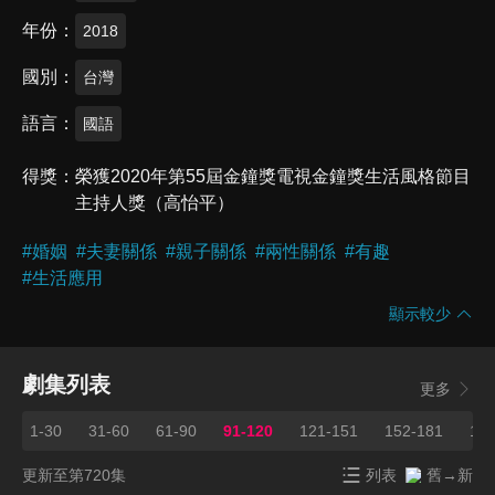
年份
2018
國別
台灣
語言
國語
得獎
榮獲2020年第55屆金鐘獎電視金鐘獎生活風格節目
主持人獎（高怡平）
#
婚姻
#
夫妻關係
#
親子關係
#
兩性關係
#
有趣
#
生活應用
顯示較少
劇集列表
更多
1-30
31-60
61-90
91-120
121-151
152-181
182
更新至第720集
列表
舊→新