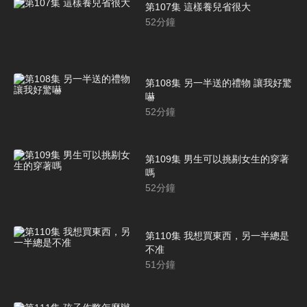
第107集 這樣養兒省很大
52
分鐘
第108集 另一半送的禮物 讓我好驚
嚇
52
分鐘
第109集 男生可以挑剔女生的穿著
嗎
52
分鐘
第110集 我想買東西，另一半總是
不准
51
分鐘