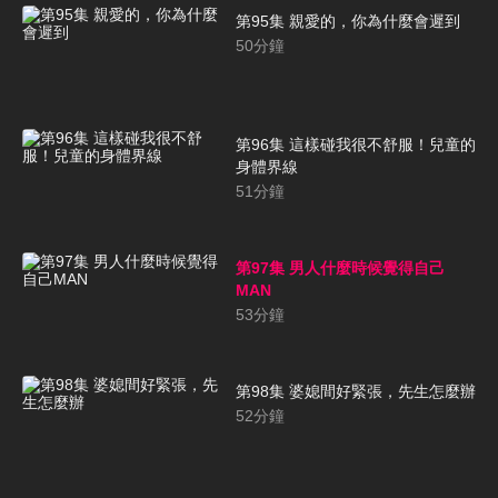
第95集 親愛的，你為什麼會遲到
50
分鐘
第96集 這樣碰我很不舒服！兒童的
身體界線
51
分鐘
第97集 男人什麼時候覺得自己
MAN
53
分鐘
第98集 婆媳間好緊張，先生怎麼辦
52
分鐘