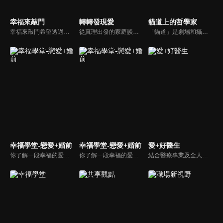
幸福來敲門
轉轉發現愛
貓道上的哲學家
幸福來敲門希望透過藝人、觀眾、夫妻來賓的經驗分享以及專家解析：傳遞聖經中的家庭價值觀，提供現代人面臨婚姻與家庭各種狀況接踵而來時的答案，並且邀請上帝成為每個家庭的主人。
從真理出發的家庭談話性節目，針對現代婚姻家庭議題讓您輕鬆掌握關注方向。
「貓道」是劇場和攝影棚的象徵，而孩子是天生的哲學家，他們進入攝影棚中的小劇場思考、對話，並且從貓道上看下來，總是會有不同視角，故片名為《貓道上的哲學家》，在GOOD TV播出。
幸福學堂-戀愛+婚前
幸福學堂-戀愛+婚前
愛+好醫生
你了解一段幸福的愛情是如何發展出來的嗎？你對你心中那一個對象，到底是愛還是喜歡？難道喜歡跟愛差距很大嗎？讓我們的大師來消除你心中的疑惑。
你了解一段幸福的愛情是如何發展出來的嗎？你對你心中那一個對象，到底是愛還是喜歡？難道喜歡跟愛差距很大嗎？讓我們的大師來消除你心中的疑惑。
結合醫療專業及全人關懷的新型態節目，主持人黃瑽寧醫師親訪家庭，跨領域醫療顧問團全方位檢視，提供最完整、實用和正確的資訊來守護孩子的健康。