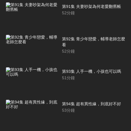
第91集 夫妻吵架為何老愛翻舊帳
52
分鐘
第92集 青少年戀愛，輔導老師怎麼
看
52
分鐘
第93集 人手一機，小孩也可以嗎
51
分鐘
第94集 超有異性緣，到底好不好
53
分鐘