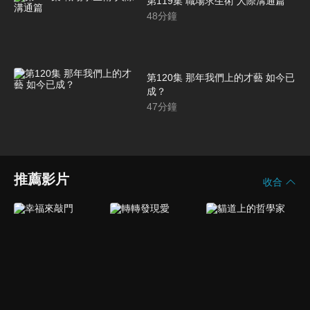
第119集 職場求生術 人際溝通篇
48
分鐘
第120集 那年我們上的才藝 如今已
成？
47
分鐘
推薦影片
收合