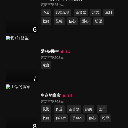
更新至第251集
佈道
真理造就
基督教
讚美
主日
牧師
聖經
信心
愛心
盼望
6
愛+好醫生
9.8
更新至第508集
家庭
7
生命的贏家
9.8
更新至第268集
見證
佈道
基督教
讚美
主日
牧師
傳福音
慕道友
信心
盼望
8