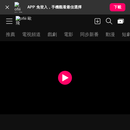
APP 免登入，手機觀看最佳選擇
下載
推薦
電視頻道
戲劇
電影
同步新番
動漫
短