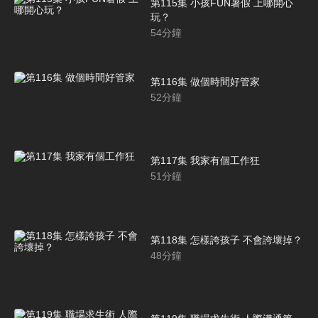
第115集 小孩FUN暑假 上哪開心
玩？
54
分鐘
第116集 做個時間好管家
52
分鐘
第117集 我家有個工作狂
51
分鐘
第118集 怎樣誇孩子 不會誇壞掉？
48
分鐘