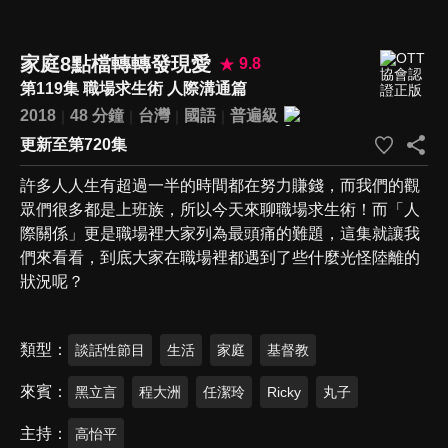
家庭8點檔轉轉發現愛
9.8
第119集 職場求生術 人際溝通篇
2018
48 分鐘
台灣
國語
普遍級
更新至第720集
許多人人生有超過一半的時間都在努力賺錢，而我們的觀
眾們很多都是上班族，所以今天來聊職場求生術！而「人
際關係」更是職場裡大家列為最頭痛的難題，這集就讓我
們來看看，到底大家在職場裡都遇到了些什麼光怪陸離的
狀況呢？
類型
談話性節目
生活
家庭
基督教
來賓
黑立言
程大洲
任潔玲
Ricky
丸子
主持
高怡平