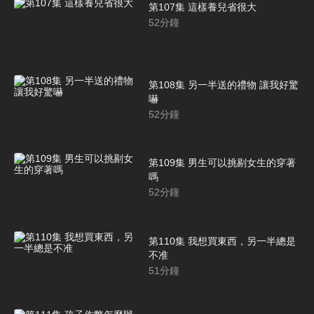
第107集 這樣養兒省很大
52
分鐘
第108集 另一半送的禮物 讓我好驚
嚇
52
分鐘
第109集 男生可以挑剔女生的穿著
嗎
52
分鐘
第110集 我想買東西，另一半總是
不准
51
分鐘