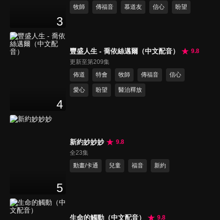
牧師
傳福音
慕道友
信心
盼望
3
豐盛人生 - 喬依絲邁爾（中文配音）
9.8
更新至第209集
佈道
特會
牧師
傳福音
信心
愛心
盼望
醫治釋放
4
新約妙妙妙
9.8
全23集
動畫/卡通
兒童
福音
新約
5
生命的觸動（中文配音）
9.8