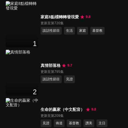
家庭8點檔轉轉發現愛
9.8
更新至第720集
談話性節目
生活
家庭
基督教
1
真情部落格
9.7
更新至第795集
談話性節目
見證
2
生命的贏家（中文配音）
9.8
更新至第209集
見證
佈道
基督教
讚美
主日