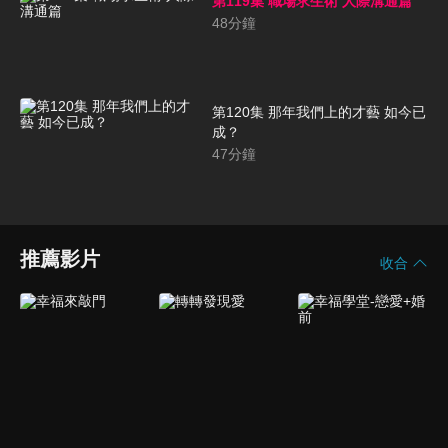
第119集 職場求生術 人際溝通篇
48
分鐘
第120集 那年我們上的才藝 如今已
成？
47
分鐘
推薦影片
收合