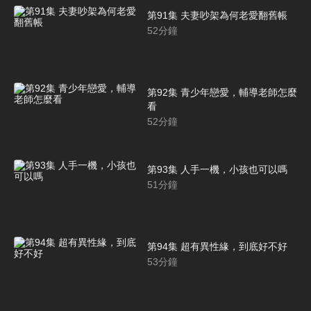
第91集 夫妻吵架為何老愛翻舊帳
52
分鐘
第92集 青少年戀愛，輔導老師怎麼
看
52
分鐘
第93集 人手一機，小孩也可以嗎
51
分鐘
第94集 超有異性緣，到底好不好
53
分鐘