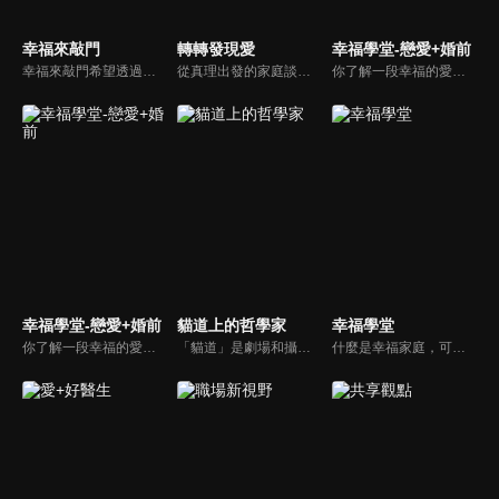
幸福來敲門
轉轉發現愛
幸福學堂-戀愛+婚前
幸福來敲門希望透過藝人、觀眾、夫妻來賓的經驗分享以及專家解析：傳遞聖經中的家庭價值觀，提供現代人面臨婚姻與家庭各種狀況接踵而來時的答案，並且邀請上帝成為每個家庭的主人。
從真理出發的家庭談話性節目，針對現代婚姻家庭議題讓您輕鬆掌握關注方向。
你了解一段幸福的愛情是如何發展出來的嗎？你對你心中那一個對象，到底是愛還是喜歡？難道喜歡跟愛差距很大嗎？讓我們的大師來消除你心中的疑惑。
幸福學堂-戀愛+婚前
貓道上的哲學家
幸福學堂
你了解一段幸福的愛情是如何發展出來的嗎？你對你心中那一個對象，到底是愛還是喜歡？難道喜歡跟愛差距很大嗎？讓我們的大師來消除你心中的疑惑。
「貓道」是劇場和攝影棚的象徵，而孩子是天生的哲學家，他們進入攝影棚中的小劇場思考、對話，並且從貓道上看下來，總是會有不同視角，故片名為《貓道上的哲學家》，在GOOD TV播出。
什麼是幸福家庭，可能很多人會覺得「幸福家庭」是天方夜譚，在這一集當中，簡老師要告訴您，如何跨越婚姻的顛簸之路，建立幸福家庭，且根據他多年輔導經驗，歸類出幸福家庭的特質，讓幸福家庭不是再是虛假的口號，而是能夠真實落實在生活當中。