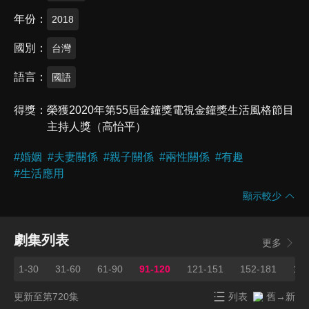
年份
2018
國別
台灣
語言
國語
得獎
榮獲2020年第55屆金鐘獎電視金鐘獎生活風格節目
主持人獎（高怡平）
#
婚姻
#
夫妻關係
#
親子關係
#
兩性關係
#
有趣
#
生活應用
顯示較少
劇集列表
更多
1-30
31-60
61-90
91-120
121-151
152-181
182
更新至第720集
列表
舊→新