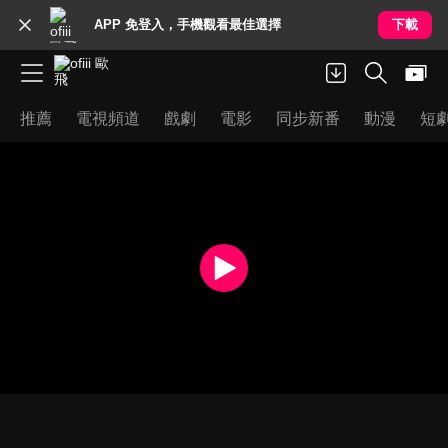
APP 免登入，手機觀看最佳選擇
下載
推薦
電視頻道
戲劇
電影
同步新番
動漫
短