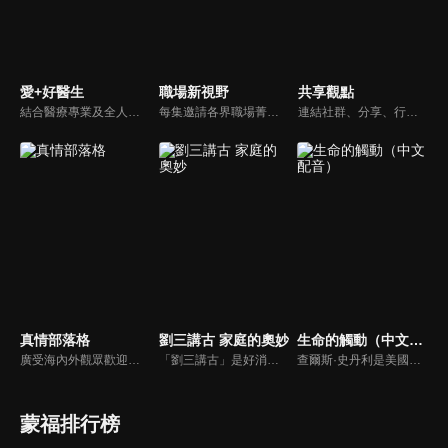
愛+好醫生
職場新視野
共享觀點
結合醫療專業及全人關懷的新型態節目，主持人黃瑽寧醫師親訪家庭，跨領域醫療顧問團全方位檢視，提供最完整、實用和正確的資訊來守護孩子的健康。
每集邀請各界職場菁英分享心路歷程與觀點，喬美倫老師也透過主題性的真理論述，幫助你我走入合神心意的職場文化。
連結社群、分享、行動的特色，運用講道學的架構，談論包含基要真理、生活話題及神學裝備三大面向主題。身為第六代基督徒，從小在教會中長大的周巽正，與第一代基督徒的廖文華，背景及生活經歷都不同，在節目中以輕鬆對談的方式，貢獻出不同角度的觀點。
真情部落格
劉三講古 家庭的奧妙
生命的觸動（中文配音）
廣受海內外觀眾歡迎的真情部落格，是以見證故事為主軸的訪談節目，由知名主播夏嘉璐主持，莊信德牧師、黃國倫牧師回應，來賓在節目中自在的暢談自己的生命歷程，這些最真實的生命見證也幫助許多人走出低谷。
「劉三講古」是好消息最老牌的節目，除了加入戲劇元素「喳唸伯與長腳姨」外，並蒐集無數史料，找到美好而精彩的基督徒生命故事，好讓福音更輕鬆真實的呈現在觀眾眼前。
查爾斯·史丹利是美國第一浸信會的主任牧師，也是In Touch Ministries的創始人，也是紐約時報暢銷書作家。
蒙福排行榜