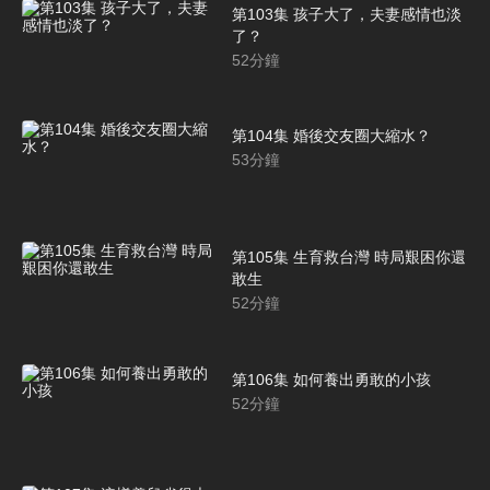
第103集 孩子大了，夫妻感情也淡
了？
52
分鐘
第104集 婚後交友圈大縮水？
53
分鐘
第105集 生育救台灣 時局艱困你還
敢生
52
分鐘
第106集 如何養出勇敢的小孩
52
分鐘