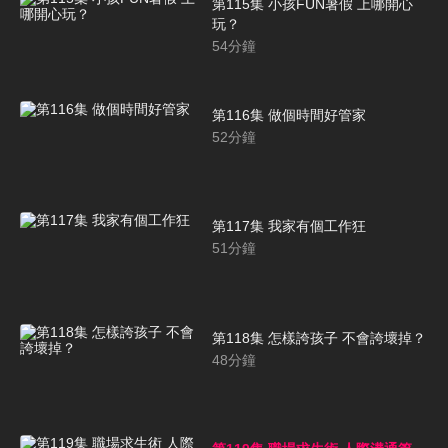
第115集 小孩FUN暑假 上哪開心
玩？
54
分鐘
第116集 做個時間好管家
52
分鐘
第117集 我家有個工作狂
51
分鐘
第118集 怎樣誇孩子 不會誇壞掉？
48
分鐘