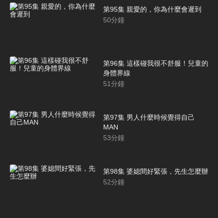
第95集 親愛的，你為什麼會遲到
50
分鐘
第96集 這樣碰我很不舒服！兒童的
身體界線
51
分鐘
第97集 男人什麼時候覺得自己
MAN
53
分鐘
第98集 婆媳間好緊張，先生怎麼辦
52
分鐘