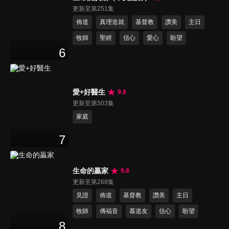
更新至第251集
佈道
真理造就
基督教
讚美
主日
牧師
聖經
信心
愛心
盼望
6
愛+好醫生
9.8
更新至第503集
家庭
7
生命的贏家
9.8
更新至第268集
見證
佈道
基督教
讚美
主日
牧師
傳福音
慕道友
信心
盼望
8