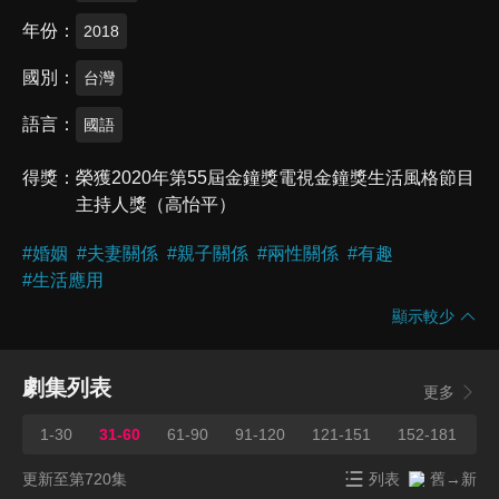
年份
2018
國別
台灣
語言
國語
得獎
榮獲2020年第55屆金鐘獎電視金鐘獎生活風格節目
主持人獎（高怡平）
#
婚姻
#
夫妻關係
#
親子關係
#
兩性關係
#
有趣
#
生活應用
顯示較少
劇集列表
更多
1-30
31-60
61-90
91-120
121-151
152-181
1
更新至第720集
列表
舊→新