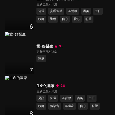
更新至第251集
佈道
真理造就
基督教
讚美
主日
牧師
聖經
信心
愛心
盼望
6
愛+好醫生
9.8
更新至第503集
家庭
7
生命的贏家
9.8
更新至第268集
見證
佈道
基督教
讚美
主日
牧師
傳福音
慕道友
信心
盼望
8