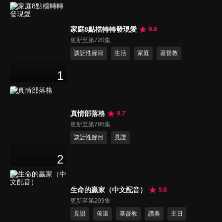
家庭8點檔轉轉發現愛
9.8
更新至第720集
談話性節目
生活
家庭
基督教
1
真情部落格
9.7
更新至第795集
談話性節目
見證
2
生命的贏家（中文配音）
9.8
更新至第209集
見證
佈道
基督教
讚美
主日