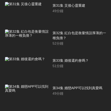
第31集 災後心靈重建
49
分鐘
第32集 紅白包是衡量情誼厚薄的一
種負擔？
52
分鐘
第33集 婚後還約會嗎？
51
分鐘
第34集 婚戀APP可以找到真愛嗎
49
分鐘