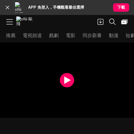
APP 免登入，手機觀看最佳選擇
下載
推薦
電視頻道
戲劇
電影
同步新番
動漫
短