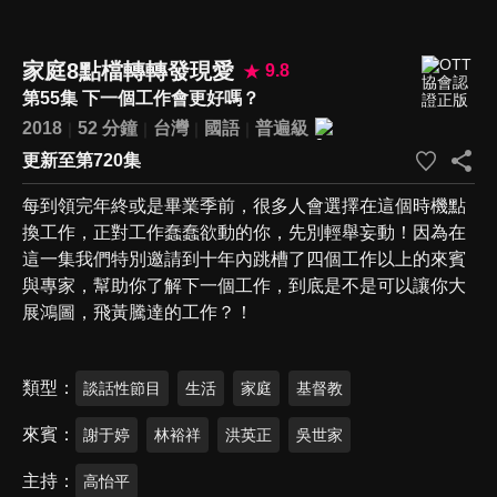
家庭8點檔轉轉發現愛
9.8
第55集 下一個工作會更好嗎？
2018
52 分鐘
台灣
國語
普遍級
更新至第720集
每到領完年終或是畢業季前，很多人會選擇在這個時機點
換工作，正對工作蠢蠢欲動的你，先別輕舉妄動！因為在
這一集我們特別邀請到十年內跳槽了四個工作以上的來賓
與專家，幫助你了解下一個工作，到底是不是可以讓你大
展鴻圖，飛黃騰達的工作？！
類型
談話性節目
生活
家庭
基督教
來賓
謝于婷
林裕祥
洪英正
吳世家
主持
高怡平