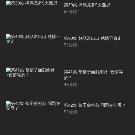
第39集 擇偶竟有9大迷思
52
分鐘
第40集 好話常出口 感情不會走
52
分鐘
第41集 當孩子面對網路+色情等
於？
49
分鐘
第42集 孩子會抱怨 問題在父母？
52
分鐘