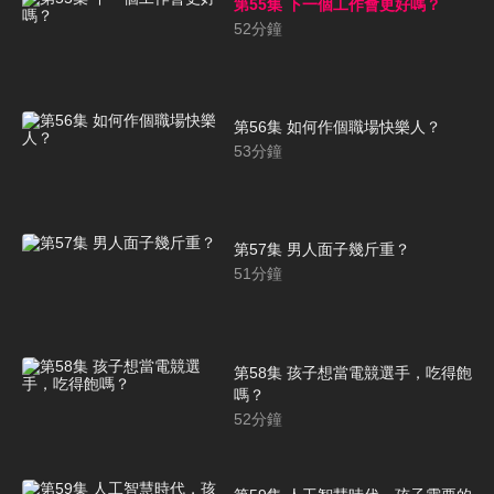
第55集 下一個工作會更好嗎？
52
分鐘
第56集 如何作個職場快樂人？
53
分鐘
第57集 男人面子幾斤重？
51
分鐘
第58集 孩子想當電競選手，吃得飽
嗎？
52
分鐘