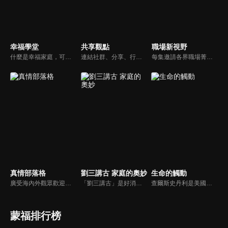
幸福學堂
共享觀點
職場新視野
什麼是幸福家庭，可能很多人會覺得「幸福家庭」是天方夜譚，在這一集當中，簡老師要告訴您，如何跨越婚姻的顛簸之路，建立幸福家庭，且根據他多年輔導經驗，歸類出幸福家庭的特質，讓幸福家庭不是再是虛假的口號，而是能夠真實落實在生活當中。
連結社群、分享、行動的特色，運用講道學的架構，談論包含基要真理、生活話題及神學裝備三大面向主題。身為第六代基督徒，從小在教會中長大的周巽正，與第一代基督徒的廖文華，背景及生活經歷都不同，在節目中以輕鬆對談的方式，貢獻出不同角度的觀點。
每集邀請各界職場菁英分享心路歷程與觀點，喬美倫老師也透過主題性的真理論述，幫助你我走入合神心意的職場文化。
真情部落格
劉三講古 家庭的奧妙
生命的觸動
廣受海內外觀眾歡迎的真情部落格，是以見證故事為主軸的訪談節目，由知名主播夏嘉璐主持，莊信德牧師、黃國倫牧師回應，來賓在節目中自在的暢談自己的生命歷程，這些最真實的生命見證也幫助許多人走出低谷。
「劉三講古」是好消息最老牌的節目，除了加入戲劇元素「喳唸伯與長腳姨」外，並蒐集無數史料，找到美好而精彩的基督徒生命故事，好讓福音更輕鬆真實的呈現在觀眾眼前。
查爾斯史丹利是美國第一浸信會的榮譽牧師，也是In Touch Ministries（生命的觸動）的創始人，更是紐約時報暢銷書作家。
蒙福排行榜