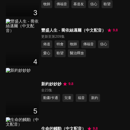
牧師
傳福音
慕道友
信心
盼望
3
豐盛人生 - 喬依絲邁爾（中文配音）
9.8
更新至第209集
佈道
特會
牧師
傳福音
信心
愛心
盼望
醫治釋放
4
新約妙妙妙
9.8
全23集
動畫/卡通
兒童
福音
新約
5
生命的觸動（中文配音）
9.8