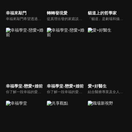
幸福來敲門
轉轉發現愛
貓道上的哲學家
幸福來敲門希望透過藝人、觀眾、夫妻來賓的經驗分享以及專家解析：傳遞聖經中的家庭價值觀，提供現代人面臨婚姻與家庭各種狀況接踵而來時的答案，並且邀請上帝成為每個家庭的主人。
從真理出發的家庭談話性節目，針對現代婚姻家庭議題讓您輕鬆掌握關注方向。
「貓道」是劇場和攝影棚的象徵，而孩子是天生的哲學家，他們進入攝影棚中的小劇場思考、對話，並且從貓道上看下來，總是會有不同視角，故片名為《貓道上的哲學家》，在GOOD TV播出。
幸福學堂-戀愛+婚前
幸福學堂-戀愛+婚前
愛+好醫生
你了解一段幸福的愛情是如何發展出來的嗎？你對你心中那一個對象，到底是愛還是喜歡？難道喜歡跟愛差距很大嗎？讓我們的大師來消除你心中的疑惑。
你了解一段幸福的愛情是如何發展出來的嗎？你對你心中那一個對象，到底是愛還是喜歡？難道喜歡跟愛差距很大嗎？讓我們的大師來消除你心中的疑惑。
結合醫療專業及全人關懷的新型態節目，主持人黃瑽寧醫師親訪家庭，跨領域醫療顧問團全方位檢視，提供最完整、實用和正確的資訊來守護孩子的健康。