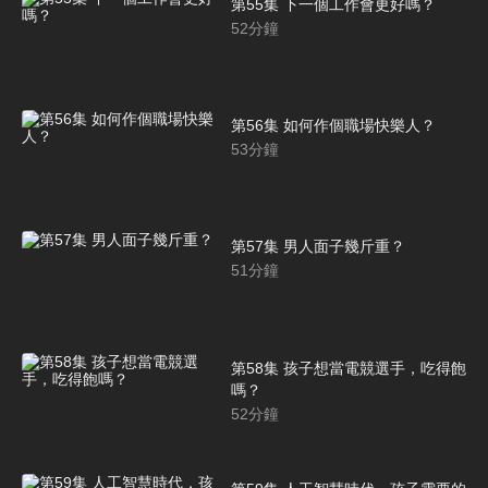
第55集 下一個工作會更好嗎？
52
分鐘
第56集 如何作個職場快樂人？
53
分鐘
第57集 男人面子幾斤重？
51
分鐘
第58集 孩子想當電競選手，吃得飽
嗎？
52
分鐘