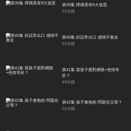
第39集 擇偶竟有9大迷思
52
分鐘
第40集 好話常出口 感情不會走
52
分鐘
第41集 當孩子面對網路+色情等
於？
49
分鐘
第42集 孩子會抱怨 問題在父母？
52
分鐘