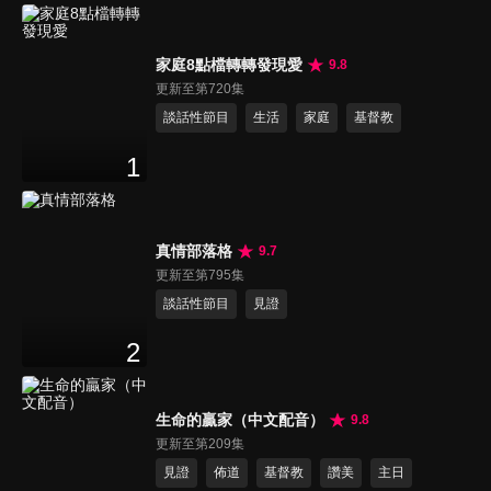
家庭8點檔轉轉發現愛
9.8
更新至第720集
談話性節目
生活
家庭
基督教
1
真情部落格
9.7
更新至第795集
談話性節目
見證
2
生命的贏家（中文配音）
9.8
更新至第209集
見證
佈道
基督教
讚美
主日