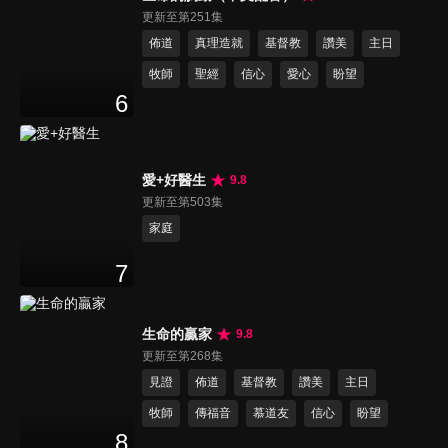
更新至第251集
佈道
真理造就
基督教
讚美
主日
牧師
聖經
信心
愛心
盼望
6
愛+好醫生
9.8
更新至第503集
家庭
7
生命的贏家
9.8
更新至第268集
見證
佈道
基督教
讚美
主日
牧師
傳福音
慕道友
信心
盼望
8