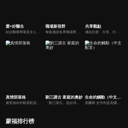
愛+好醫生
職場新視野
共享觀點
結合醫療專業及全人關懷的新型態節目，主持人黃瑽寧醫師親訪家庭，跨領域醫療顧問團全方位檢視，提供最完整、實用和正確的資訊來守護孩子的健康。
每集邀請各界職場菁英分享心路歷程與觀點，喬美倫老師也透過主題性的真理論述，幫助你我走入合神心意的職場文化。
連結社群、分享、行動的特色，運用講道學的架構，談論包含基要真理、生活話題及神學裝備三大面向主題。身為第六代基督徒，從小在教會中長大的周巽正，與第一代基督徒的廖文華，背景及生活經歷都不同，在節目中以輕鬆對談的方式，貢獻出不同角度的觀點。
真情部落格
劉三講古 家庭的奧妙
生命的觸動（中文配音）
廣受海內外觀眾歡迎的真情部落格，是以見證故事為主軸的訪談節目，由知名主播夏嘉璐主持，莊信德牧師、黃國倫牧師回應，來賓在節目中自在的暢談自己的生命歷程，這些最真實的生命見證也幫助許多人走出低谷。
「劉三講古」是好消息最老牌的節目，除了加入戲劇元素「喳唸伯與長腳姨」外，並蒐集無數史料，找到美好而精彩的基督徒生命故事，好讓福音更輕鬆真實的呈現在觀眾眼前。
查爾斯·史丹利是美國第一浸信會的主任牧師，也是In Touch Ministries的創始人，也是紐約時報暢銷書作家。
蒙福排行榜