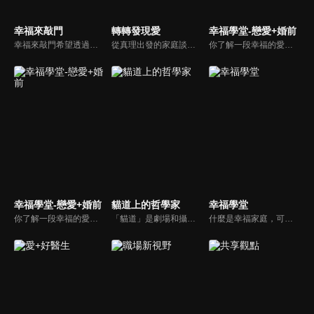
幸福來敲門
轉轉發現愛
幸福學堂-戀愛+婚前
幸福來敲門希望透過藝人、觀眾、夫妻來賓的經驗分享以及專家解析：傳遞聖經中的家庭價值觀，提供現代人面臨婚姻與家庭各種狀況接踵而來時的答案，並且邀請上帝成為每個家庭的主人。
從真理出發的家庭談話性節目，針對現代婚姻家庭議題讓您輕鬆掌握關注方向。
你了解一段幸福的愛情是如何發展出來的嗎？你對你心中那一個對象，到底是愛還是喜歡？難道喜歡跟愛差距很大嗎？讓我們的大師來消除你心中的疑惑。
幸福學堂-戀愛+婚前
貓道上的哲學家
幸福學堂
你了解一段幸福的愛情是如何發展出來的嗎？你對你心中那一個對象，到底是愛還是喜歡？難道喜歡跟愛差距很大嗎？讓我們的大師來消除你心中的疑惑。
「貓道」是劇場和攝影棚的象徵，而孩子是天生的哲學家，他們進入攝影棚中的小劇場思考、對話，並且從貓道上看下來，總是會有不同視角，故片名為《貓道上的哲學家》，在GOOD TV播出。
什麼是幸福家庭，可能很多人會覺得「幸福家庭」是天方夜譚，在這一集當中，簡老師要告訴您，如何跨越婚姻的顛簸之路，建立幸福家庭，且根據他多年輔導經驗，歸類出幸福家庭的特質，讓幸福家庭不是再是虛假的口號，而是能夠真實落實在生活當中。