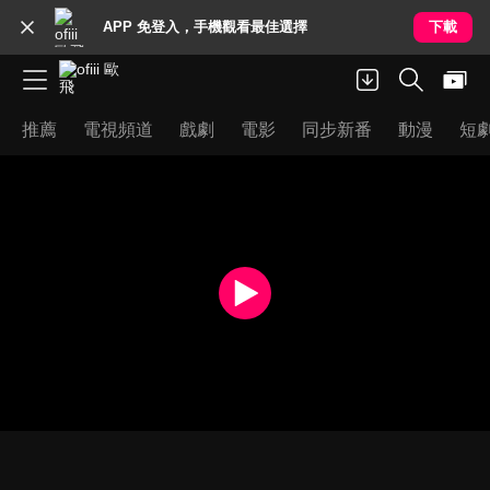
APP 免登入，手機觀看最佳選擇
下載
推薦
電視頻道
戲劇
電影
同步新番
動漫
短