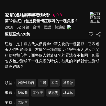
家庭8點檔轉轉發現愛
9.8
第32集 紅白包是衡量情誼厚薄的一種負擔？
2018
52 分鐘
台灣
國語
普遍級
更新至第720集
紅包，是中國古代人們傳承中華文化的一種禮節，它表達
著人們對於親情、友情的一種聯繫，也寄託著人與人之間
的祝福和心願，而每個人對於紅包的看法各不相同，但當
包多包少變成了一種負擔的時候，彼此的關係就會生變或
是更好嗎？
類型
談話性節目
生活
家庭
基督教
來賓
陳敏莉
岑永康
梁惠雯
林姿佑
主持
高怡平