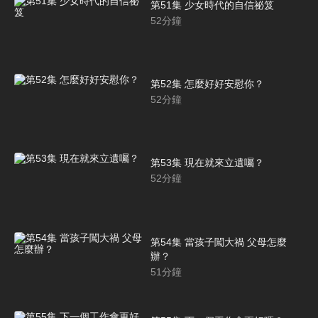
第51集 少女時代的自信祕笈
52
分鐘
第52集 怎麼好好安慰你？
52
分鐘
第53集 現在就來立遺囑？
52
分鐘
第54集 當孩子闖大禍 父母怎麼
辦？
51
分鐘