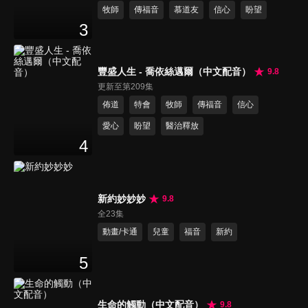
牧師
傳福音
慕道友
信心
盼望
3
豐盛人生 - 喬依絲邁爾（中文配音）
9.8
更新至第209集
佈道
特會
牧師
傳福音
信心
愛心
盼望
醫治釋放
4
新約妙妙妙
9.8
全23集
動畫/卡通
兒童
福音
新約
5
生命的觸動（中文配音）
9.8