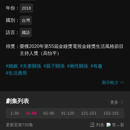
年份
2018
國別
台灣
語言
國語
得獎
榮獲2020年第55屆金鐘獎電視金鐘獎生活風格節目
主持人獎（高怡平）
#
婚姻
#
夫妻關係
#
親子關係
#
兩性關係
#
有趣
#
生活應用
顯示較少
劇集列表
更多
1-30
31-60
61-90
91-120
121-151
152-181
1
更新至第720集
列表
舊→新