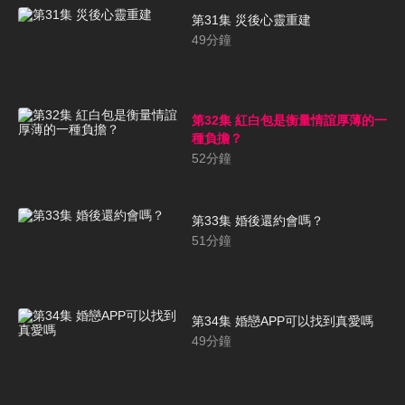
第31集 災後心靈重建
49
分鐘
第32集 紅白包是衡量情誼厚薄的一
種負擔？
52
分鐘
第33集 婚後還約會嗎？
51
分鐘
第34集 婚戀APP可以找到真愛嗎
49
分鐘