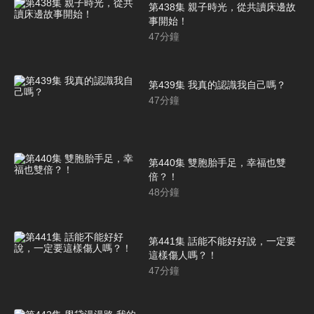
第438集 親子時光，從共讀床邊故
事開始！
47
分鐘
第439集 我真的認識我自己嗎？
47
分鐘
第440集 雙胞胎手足，幸福也雙
倍？！
48
分鐘
第441集 話能不能好好說，一定要
這樣傷人嗎？！
47
分鐘