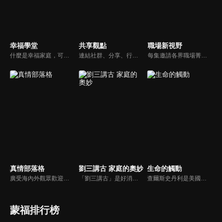
幸福學堂
共享觀點
職場新視野
什麼是幸福家庭，可能很多人會覺得「幸福家庭」是天方夜譚，在這一集當中，簡老師要告訴您，如何跨越婚姻的顛簸之路，建立幸福家庭，且根據他多年輔導經驗，歸類出幸福家庭的特質，讓幸福家庭不是再是虛假的口號，而是能夠真實落實在生活當中。
連結社群、分享、行動的特色，運用講道學的架構，談論包含基要真理、生活話題及神學裝備三大面向主題。身為第六代基督徒，從小在教會中長大的周巽正，與第一代基督徒的廖文華，背景及生活經歷都不同，在節目中以輕鬆對談的方式，貢獻出不同角度的觀點。
每集邀請各界職場菁英分享心路歷程與觀點，喬美倫老師也透過主題性的真理論述，幫助你我走入合神心意的職場文化。
真情部落格
劉三講古 家庭的奧妙
生命的觸動
廣受海內外觀眾歡迎的真情部落格，是以見證故事為主軸的訪談節目，由知名主播夏嘉璐主持，莊信德牧師、黃國倫牧師回應，來賓在節目中自在的暢談自己的生命歷程，這些最真實的生命見證也幫助許多人走出低谷。
「劉三講古」是好消息最老牌的節目，除了加入戲劇元素「喳唸伯與長腳姨」外，並蒐集無數史料，找到美好而精彩的基督徒生命故事，好讓福音更輕鬆真實的呈現在觀眾眼前。
查爾斯史丹利是美國第一浸信會的榮譽牧師，也是In Touch Ministries（生命的觸動）的創始人，更是紐約時報暢銷書作家。
蒙福排行榜