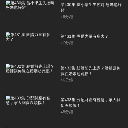
第430集 當小學生失控時 爸媽也好
難
48
分鐘
第431集 團購力量有多大？
47
分鐘
第432集 結婚前先上課？婚輔讓你
贏在婚姻起跑點！
46
分鐘
第433集 分配財產有智慧，家人關
係沒煩惱！
48
分鐘