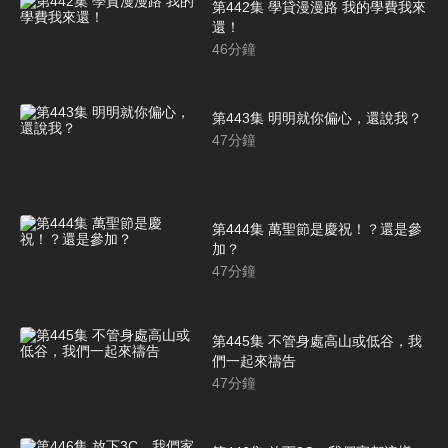
第442集 學貸漫漫路 我的學費我來
還！
46
分鐘
第443集 明明就你偏心，還說我？
47
分鐘
第444集 萬聖節是慶祝！？還是參
加？
47
分鐘
第445集 不管身處高山或低谷，我
們一起來禱告
47
分鐘