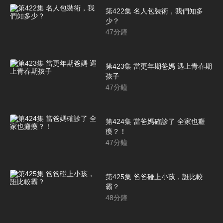
第422集 名人包裝術，我們知多
少？
47
分鐘
第423集 當更年期爸媽 遇上青春期
孩子
47
分鐘
第424集 當爸媽確診了 全家也癱
瘓？！
47
分鐘
第425集 爸爸碰上小孩，誰比較
霸？
48
分鐘