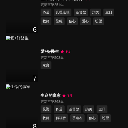
更新至第251集
佈道
真理造就
基督教
讚美
主日
牧師
聖經
信心
愛心
盼望
6
愛+好醫生
9.8
更新至第503集
家庭
7
生命的贏家
9.8
更新至第268集
見證
佈道
基督教
讚美
主日
牧師
傳福音
慕道友
信心
盼望
8