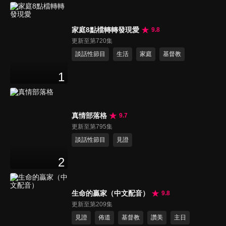
家庭8點檔轉轉發現愛
9.8
更新至第720集
談話性節目
生活
家庭
基督教
1
真情部落格
9.7
更新至第795集
談話性節目
見證
2
生命的贏家（中文配音）
9.8
更新至第209集
見證
佈道
基督教
讚美
主日