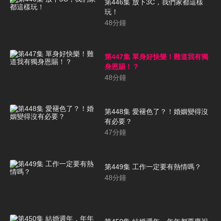
第446集 放下3C，我們家都這樣
玩！
48
分鐘
第447集 單身好快樂！難道我有獨
身恩賜！？
48
分鐘
第448集 愛褪色了？！婚姻變得沒
有必要？
47
分鐘
第449集 工作一定要有熱情嗎？
48
分鐘