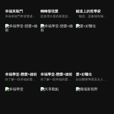
幸福來敲門
轉轉發現愛
貓道上的哲學家
幸福來敲門希望透過藝人、觀眾、夫妻來賓的經驗分享以及專家解析：傳遞聖經中的家庭價值觀，提供現代人面臨婚姻與家庭各種狀況接踵而來時的答案，並且邀請上帝成為每個家庭的主人。
從真理出發的家庭談話性節目，針對現代婚姻家庭議題讓您輕鬆掌握關注方向。
「貓道」是劇場和攝影棚的象徵，而孩子是天生的哲學家，他們進入攝影棚中的小劇場思考、對話，並且從貓道上看下來，總是會有不同視角，故片名為《貓道上的哲學家》，在GOOD TV播出。
幸福學堂-戀愛+婚前
幸福學堂-戀愛+婚前
愛+好醫生
你了解一段幸福的愛情是如何發展出來的嗎？你對你心中那一個對象，到底是愛還是喜歡？難道喜歡跟愛差距很大嗎？讓我們的大師來消除你心中的疑惑。
你了解一段幸福的愛情是如何發展出來的嗎？你對你心中那一個對象，到底是愛還是喜歡？難道喜歡跟愛差距很大嗎？讓我們的大師來消除你心中的疑惑。
結合醫療專業及全人關懷的新型態節目，主持人黃瑽寧醫師親訪家庭，跨領域醫療顧問團全方位檢視，提供最完整、實用和正確的資訊來守護孩子的健康。