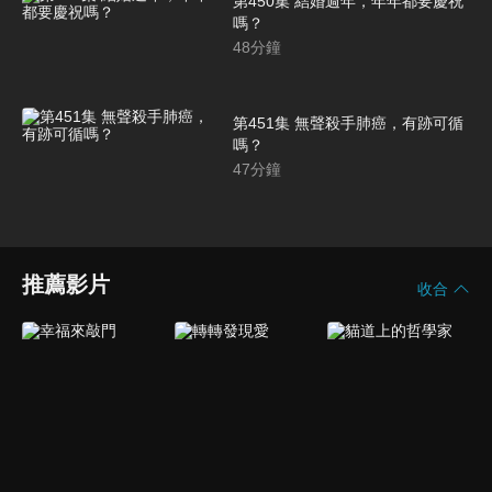
第450集 結婚週年，年年都要慶祝
嗎？
48
分鐘
第451集 無聲殺手肺癌，有跡可循
嗎？
47
分鐘
推薦影片
收合