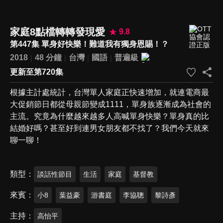
家庭8點檔轉轉發現愛
9.8
第447集 單身好快樂！難道我有獨身恩賜！？
2018
48 分鐘
台灣
國語
普遍級
更新至第720集
根據主計處統計，台灣單人家庭正快速增加，就連電商最
大促銷節日都從母親節變成1111，單身族逐漸成為社會的
主流。究竟為什麼越來越多人高喊單身快樂？單身真的比
結婚好嗎？甚至好到連男女朋友都不找了？我們今天就來
聊一聊！
類型
談話性節目
生活
家庭
基督教
來賓
小8
葉益豪
游書庭
李協聰
黎詩彥
主持
高怡平