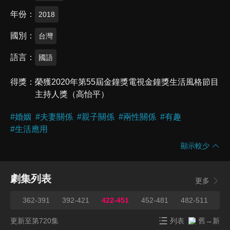
年份
2018
國別
台灣
語言
國語
得獎
榮獲2020年第55屆金鐘獎電視金鐘獎生活風格節目
主持人獎（高怡平）
#
婚姻
#
夫妻關係
#
親子關係
#
兩性關係
#
有趣
#
生活應用
顯示較少
劇集列表
更多
361
362-391
392-421
422-451
452-481
482-511
51
更新至第720集
列表
舊→新