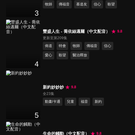
牧師
傳福音
慕道友
信心
盼望
3
豐盛人生 - 喬依絲邁爾（中文配音）
9.8
更新至第209集
佈道
特會
牧師
傳福音
信心
愛心
盼望
醫治釋放
4
新約妙妙妙
9.8
全23集
動畫/卡通
兒童
福音
新約
5
生命的觸動（中文配音）
9.8