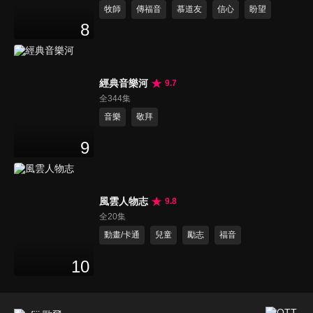
牧師
傳福音
慕道友
信心
盼望
8
經典音樂河
9.7
全344集
音樂
敬拜
9
風雲人物志
9.8
全20集
動畫/卡通
兒童
勵志
福音
10