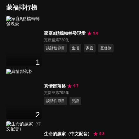
蒙福排行榜
家庭8點檔轉轉發現愛
9.8
更新至第720集
談話性節目
生活
家庭
基督教
1
真情部落格
9.7
更新至第795集
談話性節目
見證
2
生命的贏家（中文配音）
9.8