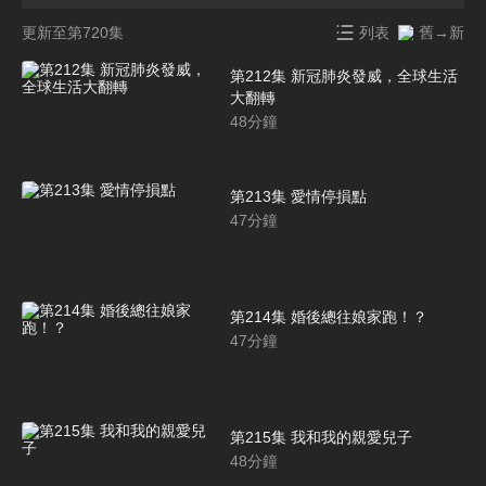
更新至第720集
列表
舊→新
第212集 新冠肺炎發威，全球生活
大翻轉
48
分鐘
第213集 愛情停損點
47
分鐘
第214集 婚後總往娘家跑！？
47
分鐘
第215集 我和我的親愛兒子
48
分鐘