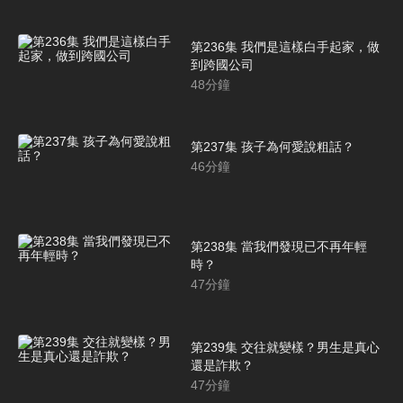
第236集 我們是這樣白手起家，做
到跨國公司
48
分鐘
第237集 孩子為何愛說粗話？
46
分鐘
第238集 當我們發現已不再年輕
時？
47
分鐘
第239集 交往就變樣？男生是真心
還是詐欺？
47
分鐘