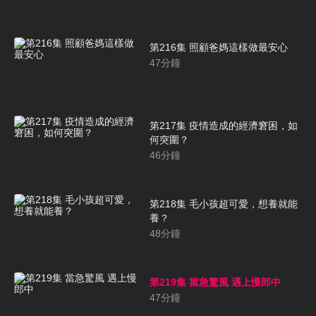
第216集 照顧爸媽這樣做最安心
47
分鐘
第217集 疫情造成的經濟窘困，如
何突圍？
46
分鐘
第218集 毛小孩超可愛，想養就能
養？
48
分鐘
第219集 當急驚風 遇上慢郎中
47
分鐘