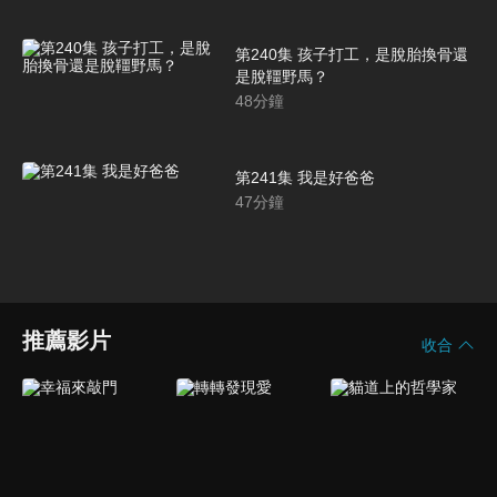
第240集 孩子打工，是脫胎換骨還
是脫韁野馬？
48
分鐘
第241集 我是好爸爸
47
分鐘
推薦影片
收合