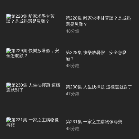
第228集 離家求學甘苦談？是成熟
還是災難？
48
分鐘
第229集 快樂放暑假，安全怎麼
顧？
48
分鐘
第230集 人生抉擇題 這樣選就對了
47
分鐘
第231集 一家之主購物像尋寶
48
分鐘