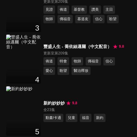
更新至第209集
見證
佈道
基督教
讚美
主日
牧師
傳福音
慕道友
信心
盼望
3
豐盛人生 - 喬依絲邁爾（中文配音）
9.8
更新至第209集
佈道
特會
牧師
傳福音
信心
愛心
盼望
醫治釋放
4
新約妙妙妙
9.8
全23集
動畫/卡通
兒童
福音
新約
5