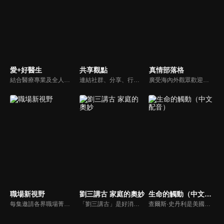
愛+好醫生
共享觀點
真情部落格
結合醫療專業及全人關懷的新型態節目，主持人黃瑽寧醫師親訪家庭，跨領域醫療顧問團全方位檢視，提供最完整、實用和正確的資訊來守護孩子的健康。
連結社群、分享、行動的特色，運用講道學的架構，談論包含基要真理、生活話題及神學裝備三大面向主題。身為第六代基督徒，從小在教會中長大的周巽正，與第一代基督徒的廖文華，背景及生活經歷都不同，在節目中以輕鬆對談的方式，貢獻出不同角度的觀點。
廣受海內外觀眾歡迎的真情部落格，是以見證故事為主軸的訪談節目，由知名主播夏嘉璐主持，莊信德牧師、黃國倫牧師回應，來賓在節目中自在的暢談自己的生命歷程，這些最真實的生命見證也幫助許多人走出低谷。
職場新視野
劉三講古 家庭的奧妙
生命的觸動（中文配音）
每集邀請各界職場菁英分享心路歷程與觀點，喬美倫老師也透過主題性的真理論述，幫助你我走入合神心意的職場文化。
「劉三講古」是好消息最老牌的節目，除了加入戲劇元素「喳唸伯與長腳姨」外，並蒐集無數史料，找到美好而精彩的基督徒生命故事，好讓福音更輕鬆真實的呈現在觀眾眼前。
查爾斯·史丹利是美國第一浸信會的主任牧師，也是In Touch Ministries的創始人，也是紐約時報暢銷書作家。