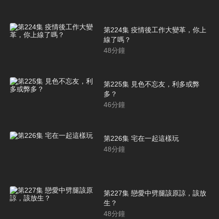
第224集 疫情後工作大變革，你上
線了嗎？
48
分鐘
第225集 見色不忘友，利多或弊
多？
46
分鐘
第226集 宅在一起這樣玩
48
分鐘
第227集 戀愛中劈腿該原諒，該放
生？
48
分鐘