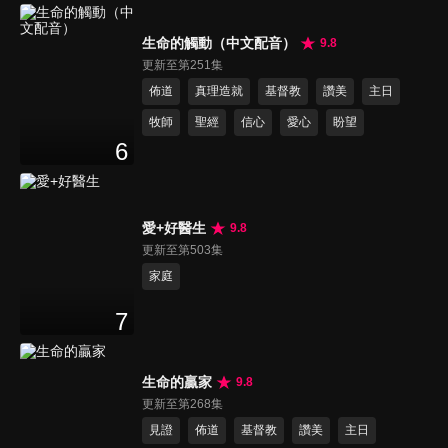
生命的觸動（中文配音）
9.8
更新至第251集
佈道
真理造就
基督教
讚美
主日
牧師
聖經
信心
愛心
盼望
6
愛+好醫生
9.8
更新至第503集
家庭
7
生命的贏家
9.8
更新至第268集
見證
佈道
基督教
讚美
主日