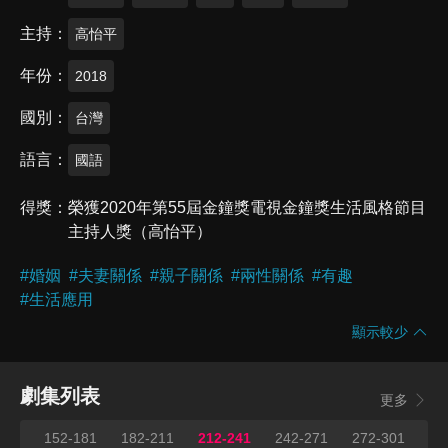
主持
高怡平
年份
2018
國別
台灣
語言
國語
得獎
榮獲2020年第55屆金鐘獎電視金鐘獎生活風格節目
主持人獎（高怡平）
#
婚姻
#
夫妻關係
#
親子關係
#
兩性關係
#
有趣
#
生活應用
顯示較少
劇集列表
更多
151
152-181
182-211
212-241
242-271
272-301
30