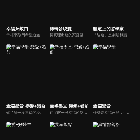
幸福來敲門
轉轉發現愛
貓道上的哲學家
幸福來敲門希望透過藝人、觀眾、夫妻來賓的經驗分享以及專家解析：傳遞聖經中的家庭價值觀，提供現代人面臨婚姻與家庭各種狀況接踵而來時的答案，並且邀請上帝成為每個家庭的主人。
從真理出發的家庭談話性節目，針對現代婚姻家庭議題讓您輕鬆掌握關注方向。
「貓道」是劇場和攝影棚的象徵，而孩子是天生的哲學家，他們進入攝影棚中的小劇場思考、對話，並且從貓道上看下來，總是會有不同視角，故片名為《貓道上的哲學家》，在GOOD TV播出。
幸福學堂-戀愛+婚前
幸福學堂-戀愛+婚前
幸福學堂
你了解一段幸福的愛情是如何發展出來的嗎？你對你心中那一個對象，到底是愛還是喜歡？難道喜歡跟愛差距很大嗎？讓我們的大師來消除你心中的疑惑。
你了解一段幸福的愛情是如何發展出來的嗎？你對你心中那一個對象，到底是愛還是喜歡？難道喜歡跟愛差距很大嗎？讓我們的大師來消除你心中的疑惑。
什麼是幸福家庭，可能很多人會覺得「幸福家庭」是天方夜譚，在這一集當中，簡老師要告訴您，如何跨越婚姻的顛簸之路，建立幸福家庭，且根據他多年輔導經驗，歸類出幸福家庭的特質，讓幸福家庭不是再是虛假的口號，而是能夠真實落實在生活當中。