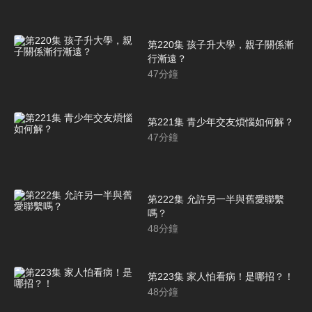
第220集 孩子升大學，親子關係漸
行漸遠？
47
分鐘
第221集 青少年交友煩惱如何解？
47
分鐘
第222集 允許另一半與舊愛聯繫
嗎？
48
分鐘
第223集 家人怕看病！是哪招？！
48
分鐘