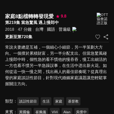
家庭8點檔轉轉發現愛
9.8
第219集 當急驚風 遇上慢郎中
2018
47 分鐘
台灣
國語
普遍級
更新至第720集
常說夫妻總是互補，一個細心小細節，另一半策劃大方
向。一個擅於累積財富，另一半分配支出。但當急驚風碰
上慢郎中時，個性急的看不慣他的慢吞吞，慢工出細活的
一方也看不慣另一半急躁誤事，在生活中迸出新火花。如
何從這一快一慢之間，找出兩人的最佳節奏呢？從真理出
發的家庭談話性節目，針對現代婚姻家庭議題讓您輕鬆掌
握關注方向。
類型
談話性節目
生活
家庭
基督教
來賓
黃國倫
崔佩儀
ViVi
Alan
吳懷中