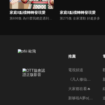
家庭8點檔轉轉發現愛
家庭8點檔轉轉發現愛
第698集 為什麼我總是遇到爛桃花？
第275集 全家運動 好處多多
推薦
電視頻道
《凡人修仙傳》第五季全新開播✨
大家都在看🔥
新哆啦A夢o((ﾐﾟｴﾟﾐ))o