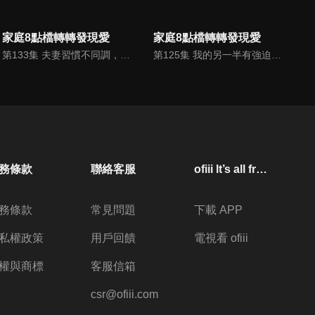
家庭8點檔轉轉發現愛
家庭8點檔轉轉發現愛
第133集 夫妻習慣不同調，越磨越合有訣竅
第125集 我的另一半有強迫症，怎麼辦
務條款
聯絡客服
ofiii lt’s all free
務條款
常見問題
下載 APP
私權政策
用戶回饋
電視看 ofiii
權與商標
客服信箱
csr@ofiii.com