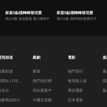
家庭8點檔轉轉發現愛
家庭8點檔轉轉發現愛
第219集 當急驚風 遇上慢郎中
第215集 我和我的親愛兒子
電視頻道
戲劇
電影
服
觀看頻道
家業
熱門排行
服
新聞台 LIVE 直播
熱門排行榜
每周新上架
隱
綜合台
同步更新中
華語電影
版
追劇馬拉松🏃
中國古裝劇
日本電影