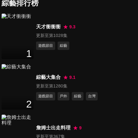
綜藝排行榜
第7集 男子漢初試啼聲 華語團
天才衝衝衝
9.3
體歌唱挑戰賽(上)
更新至第1028集
48
分鐘
遊戲節目
綜藝
1
第8集 男子漢初試啼聲 華語團
體歌唱挑戰賽(下)
48
分鐘
綜藝大集合
9.1
第9集 那些年 我們都是大笨蛋
更新至第1280集
男子漢告解大會
遊戲節目
戶外
綜藝
台灣
47
分鐘
2
第10集 男子漢韓流來襲 韓風舞
蹈挑戰賽(上)
詹姆士出走料理
9
48
分鐘
更新至第367集