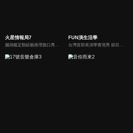
火星情報局7
FUN演生活學
腦洞鑑定類綜藝推理脫口秀，陣容為薛之謙、大張偉、楊迪、劉維、黃子弘凡、黃聖依、龐博等…節目圍繞著當下熱梗熱點、觀眾的興趣點、共鳴點展開故事；火星特工廣發英雄帖正面對撞，迎戰近年最出圈、最有趣、最敢說的廠牌大咖們。真金不怕火煉！一場席卷全網的廠牌巔峰之戰即將展開！
台灣首部表演學實境秀 節目由郎祖筠老師親自指導，節目內容真實互動、實戰經驗傳授，在一陣真人秀節目風格中，一定能脫穎而出，引起期待，非看不可。實境節目以綜藝風格中加入『E D G E 法則』，觀看表演中的表演學，讓觀眾明白易曉，輕鬆體驗表演，進而從生活中看表演，從表演中懂生活。