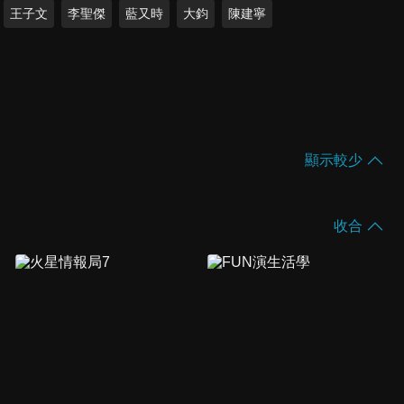
王子文
李聖傑
藍又時
大鈞
陳建寧
顯示較少
收合