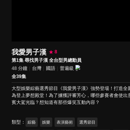
我愛男子漢
8
第1集 尋找男子漢 全台型男總動員
48 分鐘
台灣
國語
普遍級
全39集
大型娛樂綜藝選秀節目《我愛男子漢》強勢登場！打造全
為登上夢想殿堂！為了擄獲評審芳心，哪些參賽者會使出
賓大駕光臨？想知道有那些爆笑互動內容？
類型
綜藝
娛樂
表演藝術
選秀節目