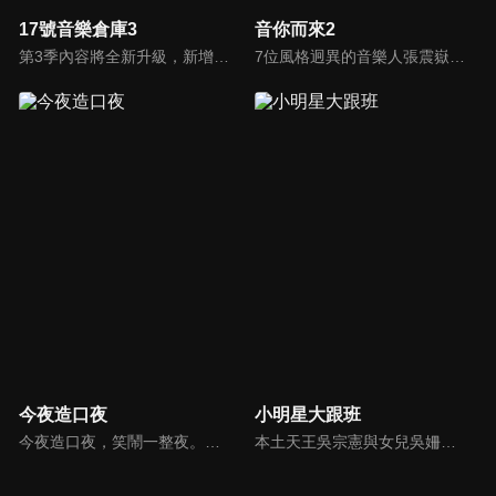
17號音樂倉庫3
音你而來2
第3季內容將全新升級，新增實驗性舞台挑戰，倉庫主理人需走到戶外匿名演出，用歌聲吸引觀眾並接受打分，老朋友胡夏、白舉綱、希林娜依·高歡樂回歸，新夥伴鄧佳鑫驚喜加盟，四位倉庫主理人將結伴同行踏上全新的音樂之旅，共同探索那些藏在日常生活中的美好旋律！
7位風格迥異的音樂人張震嶽、張碧晨、武藝、小鬼-王琳凱、歐陽娜娜、王赫野、陳卓璿組成「音你小隊」，受邀參與一場馬來西亞音樂節，結伴踏上異國他鄉的文化探索之旅，沉浸式感受當地的風土人情，探尋當地音樂，進行面對面的音樂交流與互動，用音樂搭建起跨越國界的文化橋梁，展現出音樂無國界的魅力。
今夜造口夜
小明星大跟班
今夜造口夜，笑鬧一整夜。以網路自製嘲諷節目走紅、在網路擁有廣大支持群眾和影響力的主播「視網膜」，藉此一揉合綜藝與喜劇之談話性節目，帶觀眾以輕鬆之方式，瞭解時下最熱門、最能引起共鳴的社會議題、現象和人物。 多元的切入角度、最輕鬆易懂的議題剖析、言論尺度不設限！
本土天王吳宗憲與女兒吳姍儒（Sandy）搭檔主持，每集邀請來賓暢談演藝圈大小事，父女檔聯手笑果十足，老梗搭上新世代，最新組合強勢登場！