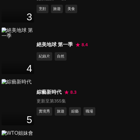
第11集 男子漢韓流來襲 韓風舞
烹飪
旅遊
美食
3
蹈挑戰賽(下)
47
分鐘
第12集 摩登天后蒞臨 男子漢藝
絕美地球 第一季
8.4
能大賞
48
分鐘
紀錄片
自然
4
第13集 挑戰極限!! 唱跳合作賽
(上)
48
分鐘
綜藝新時代
8.3
更新至第355集
第14集 挑戰極限!! 唱跳何作賽
(下)
實境秀
旅遊
綜藝
職場
5
48
分鐘
第15集 男子漢初戀往事 酸甜苦