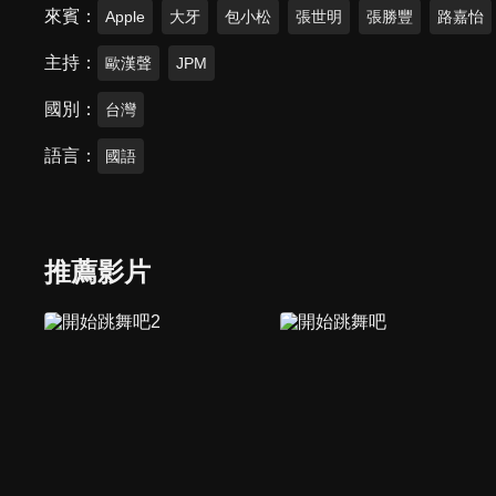
來賓
Apple
大牙
包小松
張世明
張勝豐
路嘉怡
主持
歐漢聲
JPM
國別
台灣
語言
國語
推薦影片