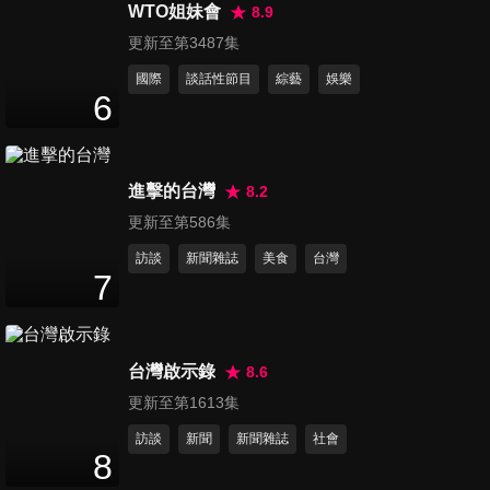
澀的回憶
WTO姐妹會
8.9
48
分鐘
更新至第3487集
國際
談話性節目
綜藝
娛樂
第16集 男子漢&女藝人共舞 20
6
強決定賽(上)
48
分鐘
進擊的台灣
8.2
第17集 男子漢&女藝人共舞 20
更新至第586集
強決定賽(下)
47
分鐘
訪談
新聞雜誌
美食
台灣
7
第18集 超爆笑!! 男子漢主持初
體驗
48
分鐘
台灣啟示錄
8.6
更新至第1613集
第19集 捉對廝殺! 男子漢一對
訪談
新聞
新聞雜誌
社會
一PK賽(上)
8
48
分鐘