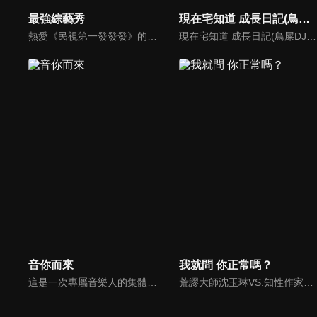
最強綜藝秀
現在宅知道 成長日記(鳥屎DJ篇)
熱愛《民視第一發發發》的忠實觀眾，一定要看！喜歡五花八門達人秀的網友，非追不可！愛看明星挑戰各種才藝表演的鐵粉，絕不能錯過！什麼都有，什麼都秀，請看《最強綜藝秀》！
現在宅知道 成長日記(鳥屎DJ篇)
音你而來
我就問 你正常嗎？
這是一次專屬音樂人的集體團建。7位音樂人在不同城市通過同宿的方式開啟一段音樂社交治癒之旅，旅途中他們將兩兩搭檔完成6場雙人音樂路演，以路演之名彼此尋找自己最契合的音樂搭檔，為自己撒野、為友情吶喊、為感性唱歌。用年輕的敘事方式，講述音樂人們最真實的社交故事。
荒謬大師沈玉琳VS.知性作家​​于美人，首次聯手主持！雙方展現犀利又幽默的獨特主持風格引爆辛辣話題！