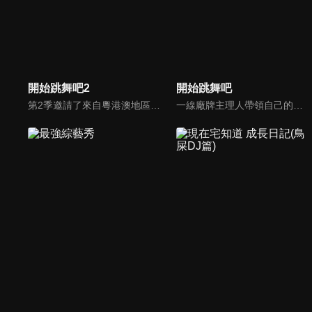
開始跳舞吧2
開始跳舞吧
第2季邀請了來自粵港澳地區的街舞少年團參加，並由贊多、敖子逸、王晨藝、黃譽博等擔任街舞領軍人物，少年們在他們的帶領下，分別進行初舞臺、合作舞臺以及最終的留名舞臺三個階段的挑戰，通過動感的音樂和充滿激情的舞蹈，將中國傳統文化特色與街舞文化相結合。
一線廠牌主理人帶領自己的少年團來到頂尖舞者嚮往的第七街區爭奪最終留名權；少年舞者們在召集人朱正廷和特別教練王晨藝、NAME帶領下，不斷通過齊舞和Battle的方式為自己的廠牌爭取徽章，熱血少年拼盡全力；究竟誰能登頂中國最強少年團戰隊？