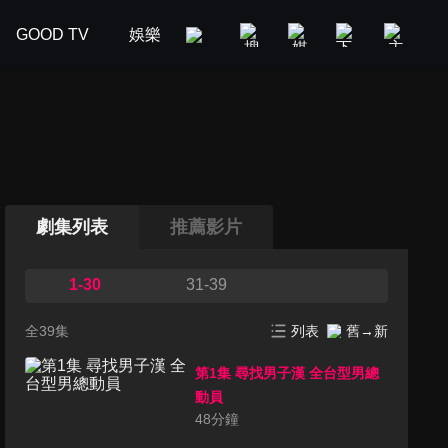
GOOD TV
娛樂
美食旅遊
新聞政論
汽車
劇集列表
推薦影片
1-30
31-39
全39集
列表
舊→新
第1集 尋找男子漢 全台型男總
動員
48
分鐘