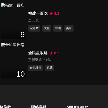
第20集 捉對廝殺! 男子漢一對
福建一百吃
一PK賽(下)
8.3
48
分鐘
全30集
紀錄片
文化
中國
美食
第21集 創作才子 林俊傑 男子
9
漢魅力爭霸戰!!
47
分鐘
全民星攻略
8.1
第22集 超精彩!! 學長藝人合作
更新至第931集
賽(上)
47
分鐘
遊戲節目
綜藝
10
第23集 超精彩!! 學長藝人合作
賽(下)
47
分鐘
第24集 巨星之夜!! 男子漢的偶
務條款
聯絡客服
ofiii lt’s all free