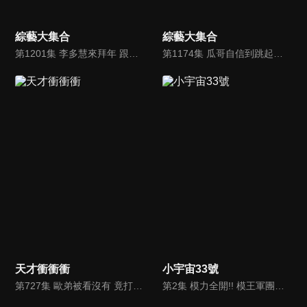
綜藝大集合
綜藝大集合
第1201集 李多慧來拜年 跟籃籃起內鬨啦！遊戲玩到感情生變？歐弟、藍波老師簡直寶刀未老！李多慧對瓜哥丟垃圾！？衣服要先穿好 歐弟為求財下跪了 (新北萬里)
第1174集 瓜哥自信到跳起舞！阿虎犧牲自己被踩頭？Rina下腰躲水球反而正面迎擊！(宜蘭礁溪)
天才衝衝衝
小宇宙33號
第727集 歐弟被看沒有 竟打賭送名車證明自己
第2集 模力全開!! 模王軍團來襲