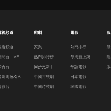
電視頻道
戲劇
電影
服
觀看頻道
家業
熱門排行
服
新聞台 LIVE 直播
熱門排行榜
每周新上架
隱
綜合台
同步更新中
華語電影
版
追劇馬拉松🏃
中國古裝劇
日本電影
電影台
中國時裝劇
韓國電影