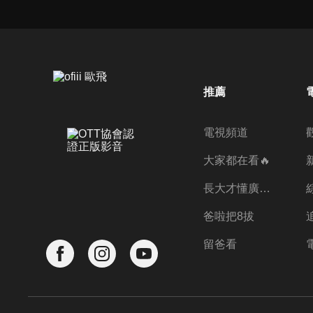
推薦
電視頻道
大家都在看🔥
長大才懂廣志的偉大
爸啦把8拔
留爸看