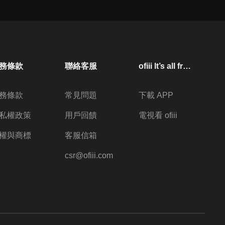
務條款
聯絡客服
ofiii lt’s all free
務條款
常見問題
下載 APP
私權政策
用戶回饋
電視看 ofiii
權與商標
客服信箱
csr@ofiii.com