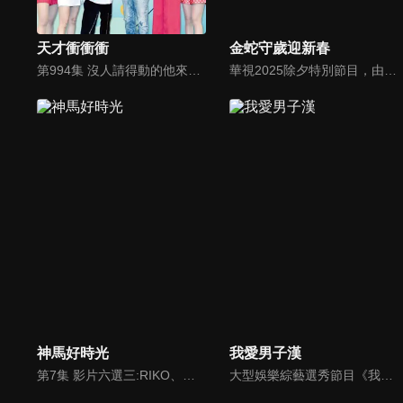
天才衝衝衝
金蛇守歲迎新春
第994集 沒人請得動的他來了！瓜哥乃哥奇蹟同框！互捧互虧在現場玩瘋了～
華視2025除夕特別節目，由「綜藝大哥」胡瓜、「歌仔戲女王」陳亞蘭、「金鐘主持」許效舜、「秀場主持」澎恰恰以及樣樣都行的歐漢聲共同主持，除了重量級主持群，還有超級模仿秀、精彩小短劇、悅耳歌唱賽、動感舞力…。重金打造節目亮點，精彩可期。
神馬好時光
我愛男子漢
第7集 影片六選三:RIKO、小涵、晶晶
大型娛樂綜藝選秀節目《我愛男子漢》強勢登場！打造全新華語男子團體！各個參賽者無不卯足全力，使出看家本領只為登上夢想殿堂！為了擄獲評審芳心，哪些參賽者會使出意想不到的絕招呢？獨家精彩內容搶先看，想知道有什麼大來賓大駕光臨？想知道有那些爆笑互動內容？