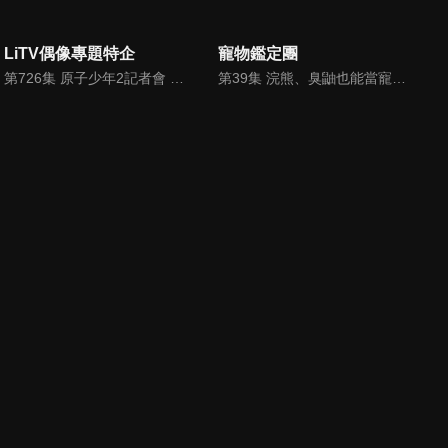
LiTV偶像專題特企
寵物鑑定團
第726集 原子少年2記者會 韓團iKON成員DK擔任一日導師
第39集 浣熊、臭鼬也能當寵物！？超稀有寵物大集合！