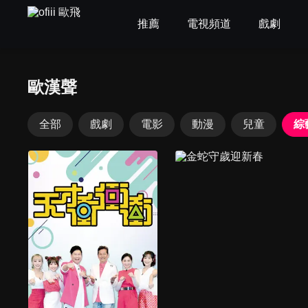
推薦
電視頻道
戲劇
歐漢聲
全部
戲劇
電影
動漫
兒童
綜