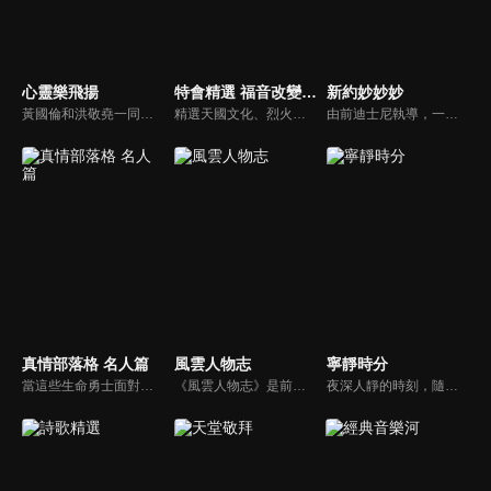
心靈樂飛揚
特會精選 福音改變一切的大能
新約妙妙妙
黃國倫和洪敬堯一同至心靈樂飛揚分享流行音樂和詩歌的不同處，兩人在節目中更分享影響他們或深具意義的歌曲，節目中演唱了我願意、每天愛你多一些、眼淚、愛是最美的事情、不住感謝不停讚美、愛常常喜樂等動人好聽的歌曲。
精選天國文化、烈火特會、超自然大能與使徒性教會等特會，幫助我們更加明白神的心意，好讓我們的生命能走在神的道路上進入命定。
由前迪士尼執導，一部傳述耶穌生平與門徒故事的動畫系列影片。故事背景均在兩千年前，雖然年代久遠，但是人類對生命的詮釋與內在真正的基本需求，卻始終未曾改變。人物性格、劇情、遭遇等情境雖然與今日景況相異，但是故事背後同樣都有一個亙古不移的共同主題－愛，以及關於愛的圓滿落實。
真情部落格 名人篇
風雲人物志
寧靜時分
當這些生命勇士面對自己生命中的難題時，選擇靠著信靠耶穌來勇敢勝過，這些可愛的基督徒們，願意把自己生命裡最黑暗軟弱的一面和大家分享，為的就是將來自天上那最美好的福分帶給人們，每一個有血有淚的生命見證，都是最震撼人心的蛻變，最深刻的真實。
《風雲人物志》是前迪士尼導演執導的名人故事系列，讓孩子從世界名人身上學會堅持夢想、永不放棄。透過每一集完整介紹，不但可以幫助小朋友看見這些名人在各領域如何奉獻一生、造福人群，還能激勵他們效法美好的品德，進一步啟發他們對傳記文學的閱讀興趣。
夜深人靜的時刻，隨著音樂的流轉，帶領我們更深的摸著主。