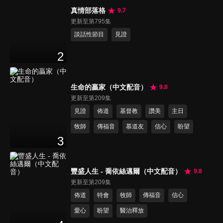
真情部落格
9.7
更新至第795集
談話性節目
見證
2
生命的贏家（中文配音）
9.8
更新至第209集
見證
佈道
基督教
讚美
主日
牧師
傳福音
慕道友
信心
盼望
3
豐盛人生 - 喬依絲邁爾（中文配音）
9.8
更新至第209集
佈道
特會
牧師
傳福音
信心
愛心
盼望
醫治釋放