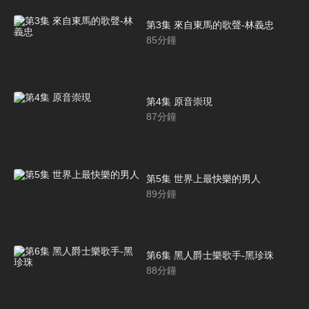
第3集 來自東馬的歌聲-林義忠
85
分鐘
第4集 原音崇現
87
分鐘
第5集 世界上最快樂的男人
89
分鐘
第6集 黑人爵士樂歌手-黑珍珠
88
分鐘