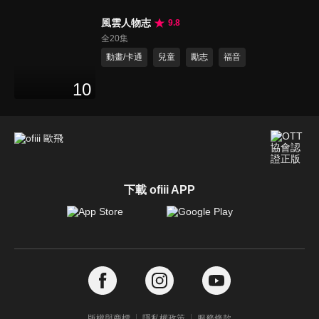
風雲人物志
9.8
全20集
動畫/卡通
兒童
勵志
福音
10
下載 ofiii APP
版權與商標
隱私權政策
服務條款