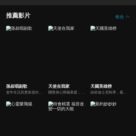
推薦影片
收合
孫叔唱副歌
天使在我家
天國英雄榜
老年生活其實多面向，但一般人總是把焦點放在疾病或經濟狀況，卻忽略了心靈也很需要餵養。『生命如時序，四季皆可展其美』。就讓孫越，孫叔叔與您分享生活中的盼望，用生命活出耶穌的見證。
關懷身心障礙家庭，讓社會民眾對於基督教公益社福團體能有更多的認識。
由前迪士尼執導，最新最優質的福音動畫。舊約的人物、故事多而複雜該如何帶領孩子認識？透過精采有趣的動畫卡通，讓孩子能夠在淺移默化中輕鬆學習。