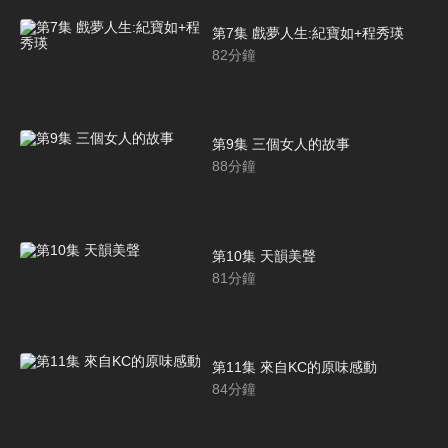
第7集 戲夢人生:紀寶如+程秀瑛
82
分鐘
第9集 三個女人的故事
88
分鐘
第10集 天韻美聲
81
分鐘
第11集 來自KC的原味感動
84
分鐘