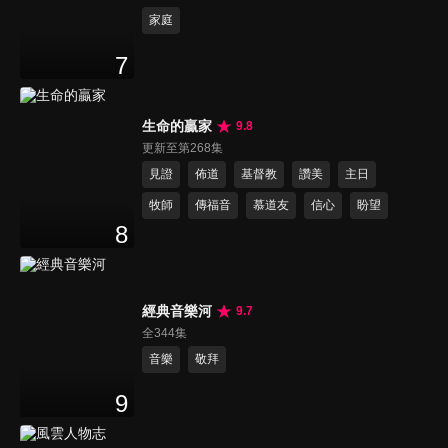
家庭
7
生命的贏家
9.8
更新至第268集
見證
佈道
基督教
讚美
主日
牧師
傳福音
慕道友
信心
盼望
8
經典音樂河
9.7
全344集
音樂
敬拜
9