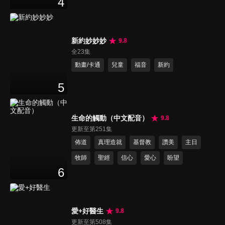
4
新約妙妙妙
9.8
全23集
動畫/卡通
兒童
福音
新約
5
生命的觸動（中文配音）
9.8
更新至第251集
佈道
真理造就
基督教
讚美
主日
牧師
聖經
信心
愛心
盼望
6
愛+好醫生
9.8
更新至第508集