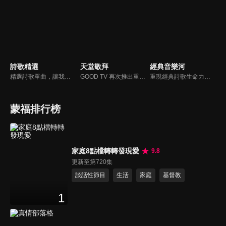
詩歌精選
天堂敬拜
經典音樂河
精選詩歌單曲，讓我們獻上全心全人的敬拜。
GOOD TV 再次推出重量級音樂節目《天堂敬拜》，匯集當代知名音樂人，在敬拜水流中引領觀眾經歷神的同在。期盼觀眾收看時，神的同在降臨、聖靈充滿；透過音樂成為橋樑，讓神同在的氛圍，吸引非基督徒渴望認識神，得著救恩。
重現經典詩歌生命力，讓您在歌中感受上帝亙古榮耀作為和救贖大恩。
蒙福排行榜
家庭8點檔轉轉發現愛
9.8
更新至第720集
談話性節目
生活
家庭
基督教
1