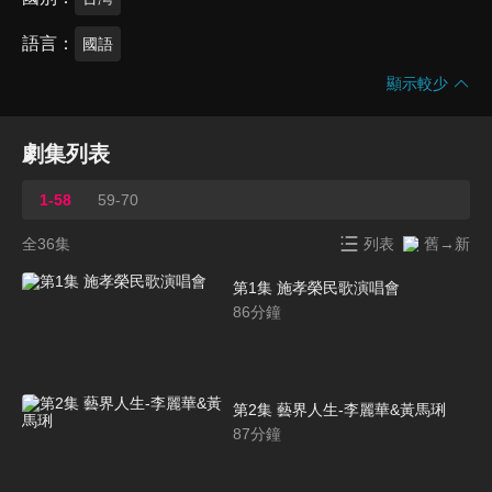
語言
國語
顯示較少
劇集列表
1-58
59-70
全36集
列表
舊→新
第1集 施孝榮民歌演唱會
86
分鐘
第2集 藝界人生-李麗華&黃馬琍
87
分鐘