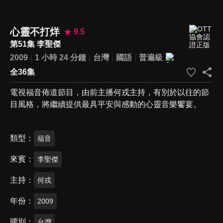
心靈不打烊
9.5
第51集 李聖傑
2009
1 小時 24 分鐘
台灣
國語
普遍級
全36集
電視福音佈道節目，由前主播何戎主持，有別於以往的節
目風格，將繼續提供最具平安與感動的心靈音樂饗宴。
類型
福音
來賓
李聖傑
主持
何戎
年份
2009
國別
台灣