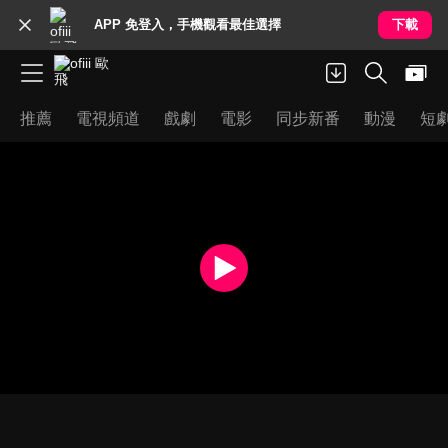
APP 免登入，手機觀看最佳選擇
下載
推薦
電視頻道
戲劇
電影
同步新番
動漫
短