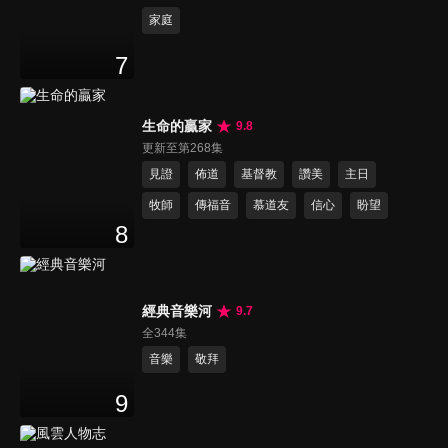
家庭
7
生命的贏家
9.8
更新至第268集
見證
佈道
基督教
讚美
主日
牧師
傳福音
慕道友
信心
盼望
8
經典音樂河
9.7
全344集
音樂
敬拜
9