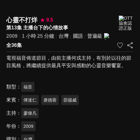
心靈不打烊
9.5
第13集 主播台下的心情故事
2009
1 小時 25 分鐘
台灣
國語
普遍級
全36集
電視福音佈道節目，由前主播何戎主持，有別於以往的節
目風格，將繼續提供最具平安與感動的心靈音樂饗宴。
類型
福音
來賓
傅達仁
唐德蓉
邵揚威
主持
廖偉凡
年份
2009
國別
台灣