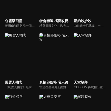
心靈樂飛揚
特會精選 福音改變一切的大能
新約妙妙妙
黃國倫和洪敬堯一同至心靈樂飛揚分享流行音樂和詩歌的不同處，兩人在節目中更分享影響他們或深具意義的歌曲，節目中演唱了我願意、每天愛你多一些、眼淚、愛是最美的事情、不住感謝不停讚美、愛常常喜樂等動人好聽的歌曲。
精選天國文化、烈火特會、超自然大能與使徒性教會等特會，幫助我們更加明白神的心意，好讓我們的生命能走在神的道路上進入命定。
由前迪士尼執導，一部傳述耶穌生平與門徒故事的動畫系列影片。故事背景均在兩千年前，雖然年代久遠，但是人類對生命的詮釋與內在真正的基本需求，卻始終未曾改變。人物性格、劇情、遭遇等情境雖然與今日景況相異，但是故事背後同樣都有一個亙古不移的共同主題－愛，以及關於愛的圓滿落實。
風雲人物志
真情部落格 名人篇
天堂敬拜
《風雲人物志》是前迪士尼導演執導的名人故事系列，讓孩子從世界名人身上學會堅持夢想、永不放棄。透過每一集完整介紹，不但可以幫助小朋友看見這些名人在各領域如何奉獻一生、造福人群，還能激勵他們效法美好的品德，進一步啟發他們對傳記文學的閱讀興趣。
當這些生命勇士面對自己生命中的難題時，選擇靠著信靠耶穌來勇敢勝過，這些可愛的基督徒們，願意把自己生命裡最黑暗軟弱的一面和大家分享，為的就是將來自天上那最美好的福分帶給人們，每一個有血有淚的生命見證，都是最震撼人心的蛻變，最深刻的真實。
GOOD TV 再次推出重量級音樂節目《天堂敬拜》，匯集當代知名音樂人，在敬拜水流中引領觀眾經歷神的同在。期盼觀眾收看時，神的同在降臨、聖靈充滿；透過音樂成為橋樑，讓神同在的氛圍，吸引非基督徒渴望認識神，得著救恩。