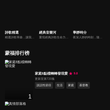
詩歌精選
經典音樂河
寧靜時分
精選詩歌單曲，讓我們獻上全心全人的敬拜。
重現經典詩歌生命力，讓您在歌中感受上帝亙古榮耀作為和救贖大恩。
夜深人靜的時刻，隨著音樂的流轉，帶領我們更深的摸著主。
蒙福排行榜
家庭8點檔轉轉發現愛
9.8
更新至第720集
談話性節目
生活
家庭
基督教
1