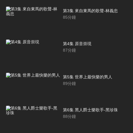
第3集 來自東馬的歌聲-林義忠
85
分鐘
第4集 原音崇現
87
分鐘
第5集 世界上最快樂的男人
89
分鐘
第6集 黑人爵士樂歌手-黑珍珠
88
分鐘