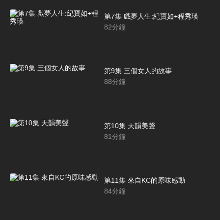
第7集 戲夢人生:紀寶如+程秀瑛
82
分鐘
第9集 三個女人的故事
88
分鐘
第10集 天韻美聲
81
分鐘
第11集 來自KC的原味感動
84
分鐘