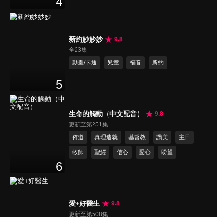
4
新約妙妙妙
9.8
全23集
動畫/卡通
兒童
福音
新約
5
生命的觸動（中文配音）
9.8
更新至第251集
佈道
真理造就
基督教
讚美
主日
牧師
聖經
信心
愛心
盼望
6
愛+好醫生
9.8
更新至第508集