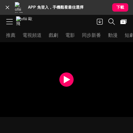
APP 免登入，手機觀看最佳選擇
下載
推薦
電視頻道
戲劇
電影
同步新番
動漫
短