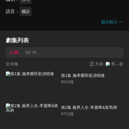
語言
國語
顯示較少
劇集列表
1-58
59-70
全36集
列表
舊→新
第1集 施孝榮民歌演唱會
86
分鐘
第2集 藝界人生-李麗華&黃馬琍
87
分鐘