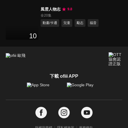
風雲人物志
9.8
全20集
動畫/卡通
兒童
勵志
福音
10
下載 ofiii APP
版權與商標
隱私權政策
服務條款