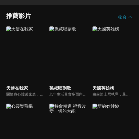
推薦影片
收合
天使在我家
孫叔唱副歌
天國英雄榜
關懷身心障礙家庭，讓社會民眾對於基督教公益社福團體能有更多的認識。
老年生活其實多面向，但一般人總是把焦點放在疾病或經濟狀況，卻忽略了心靈也很需要餵養。『生命如時序，四季皆可展其美』。就讓孫越，孫叔叔與您分享生活中的盼望，用生命活出耶穌的見證。
由前迪士尼執導，最新最優質的福音動畫。舊約的人物、故事多而複雜該如何帶領孩子認識？透過精采有趣的動畫卡通，讓孩子能夠在淺移默化中輕鬆學習。