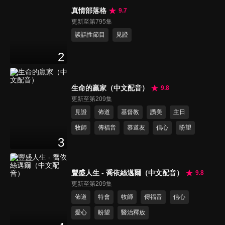
真情部落格
9.7
更新至第795集
談話性節目
見證
2
生命的贏家（中文配音）
9.8
更新至第209集
見證
佈道
基督教
讚美
主日
牧師
傳福音
慕道友
信心
盼望
3
豐盛人生 - 喬依絲邁爾（中文配音）
9.8
更新至第209集
佈道
特會
牧師
傳福音
信心
愛心
盼望
醫治釋放