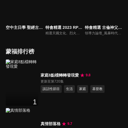
空中主日學 聖經古事今談
特會精選 2023 RPG為國復興禱告會
特會精選 古倫神父領導力論壇
精選天國文化、烈火特會、超自然大能與使徒性教會等特會，幫助我們更加明白神的心意，好讓我們的生命能走在神的道路上進入命定。
領導力論壇_風暴時代的領導與工作，由天主教Anselm Grun古倫神父主講，會中提到領導力的原則：首在勿評斷自己，先接納自我，先處理負面情緒，在工作上落實祈禱，在態度上能充分信任下屬，亦在改善個人性工作耗竭的四個面向上得以精進： 一、從負面得到的力量 二、處在別人期待中 三、維持表面功夫 四、忽略身心疲憊 五、外在的期望 在做好領導工作前要先認識自己，好的領導者會先接納自己，察覺內在的情緒，透過察覺內在轉化為正面力量。
蒙福排行榜
家庭8點檔轉轉發現愛
9.8
更新至第720集
談話性節目
生活
家庭
基督教
1
真情部落格
9.7