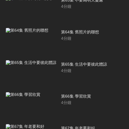
第63集 不要為明天憂慮
4
分鐘
第64集 舊照片的聯想
4
分鐘
第65集 生活中要彼此體諒
4
分鐘
第66集 學習欣賞
4
分鐘
第67集 年老要和好