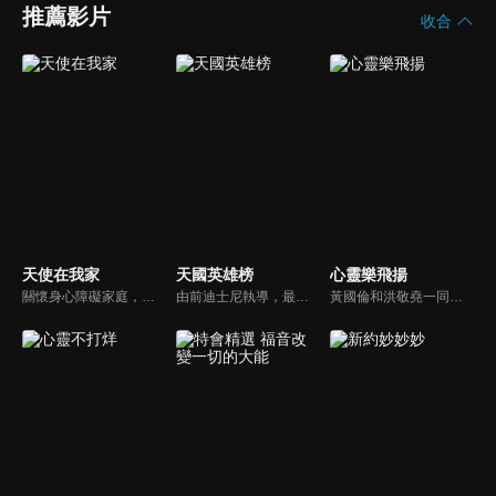
推薦影片
收合
天使在我家
天國英雄榜
心靈樂飛揚
關懷身心障礙家庭，讓社會民眾對於基督教公益社福團體能有更多的認識。
由前迪士尼執導，最新最優質的福音動畫。舊約的人物、故事多而複雜該如何帶領孩子認識？透過精采有趣的動畫卡通，讓孩子能夠在淺移默化中輕鬆學習。
黃國倫和洪敬堯一同至心靈樂飛揚分享流行音樂和詩歌的不同處，兩人在節目中更分享影響他們或深具意義的歌曲，節目中演唱了我願意、每天愛你多一些、眼淚、愛是最美的事情、不住感謝不停讚美、愛常常喜樂等動人好聽的歌曲。