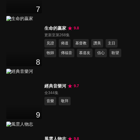
7
生命的贏家
9.8
更新至第268集
見證
佈道
基督教
讚美
主日
牧師
傳福音
慕道友
信心
盼望
8
經典音樂河
9.7
全344集
音樂
敬拜
9
風雲人物志
9.8